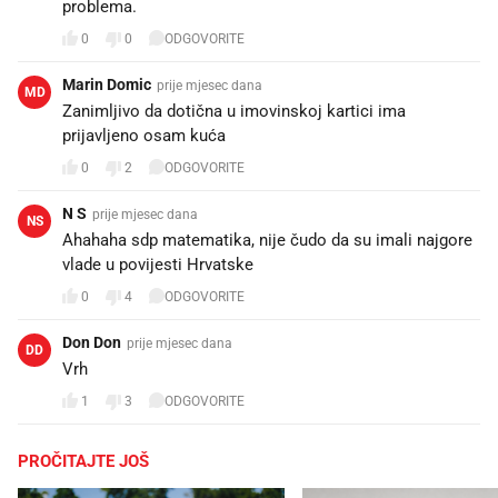
problema.
0
0
ODGOVORITE
Marin Domic
prije mjesec dana
MD
Zanimljivo da dotična u imovinskoj kartici ima
prijavljeno osam kuća
0
2
ODGOVORITE
N S
prije mjesec dana
NS
Ahahaha sdp matematika, nije čudo da su imali najgore
vlade u povijesti Hrvatske
0
4
ODGOVORITE
Don Don
prije mjesec dana
DD
Vrh😂😂😂😂
1
3
ODGOVORITE
PROČITAJTE JOŠ