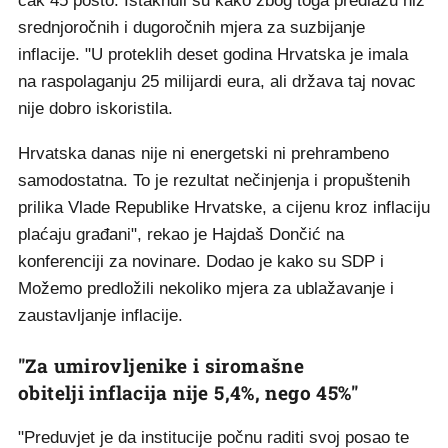
čak 45 posto. Istaknuli su kako zbog toga predlažu niz
srednjoročnih i dugoročnih mjera za suzbijanje
inflacije. "U proteklih deset godina Hrvatska je imala
na raspolaganju 25 milijardi eura, ali država taj novac
nije dobro iskoristila.
Hrvatska danas nije ni energetski ni prehrambeno
samodostatna. To je rezultat nečinjenja i propuštenih
prilika Vlade Republike Hrvatske, a cijenu kroz inflaciju
plaćaju građani", rekao je Hajdaš Dončić na
konferenciji za novinare. Dodao je kako su SDP i
Možemo predložili nekoliko mjera za ublažavanje i
zaustavljanje inflacije.
"Za umirovljenike i siromašne
obitelji inflacija nije 5,4%, nego 45%"
"Preduvjet je da institucije počnu raditi svoj posao te