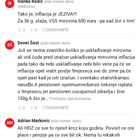
Ivanka Radić
prije mjesec dana
IR
Uređivano
Tako je, inflacija je JEZIVA!!!
Za 36 g. staža, VSS mirovina 600 eura - pa sad živi s tim!
3
0
ODGOVORITE
Devet Šest
prije mjesec dana
DŠ
Još se nezna zvaničko.koliko je.usklađivanje mirovina
ali.vidi.čuda pred izračun usklađivanja mirovima inflacija
pada tako da nebi usklađivanje nebi bilo veće pa će se
inflacija opet.vratit poslje 9mjeseca sve do zime pa.če
opet past kad je isti izračun. I sventako statistikampo
naruđbi.A penzioneri opetmumredumzs čeksnje isplata
u 9mjesecu jer penzioneri.oucajumod zdravlja i žive
150g.A što je…
Pročitajte cijeli komentar
2
0
ODGOVORITE
Adrian Markovic
prije mjesec dana
AM
Ali HDZ ce sve to rijesit kroz koju godinu. Povisit ce oni
place i penzije pa ce sve bit ok. Nema tu nikakvih