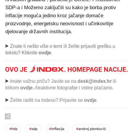
SDP-a i Možemo zaključili su kako je borba protiv
inflacije moguća jedino kroz jačanje domaće
proizvodnje, energetsku neovisnost i učinkovitije
djelovanje državnih institucija.
Znate li nešto više o temi ili želite prijaviti grešku u
tekstu? Kliknite
ovdje
.
Imate važnu priču? Javite se na
desk@index.hr
ili
klikom
ovdje
. Atraktivne fotografije i videe plaćamo.
Želite raditi na Indexu? Prijavite se
ovdje
.
#
hdz
#
sdp
#
inflacija
#
andrej plenković