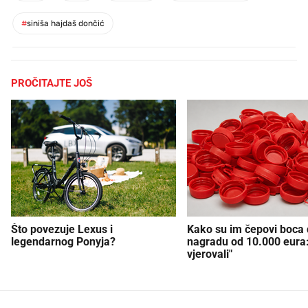
#
siniša hajdaš dončić
PROČITAJTE JOŠ
Što povezuje Lexus i
Kako su im čepovi boca d
legendarnog Ponyja?
nagradu od 10.000 eura
vjerovali"