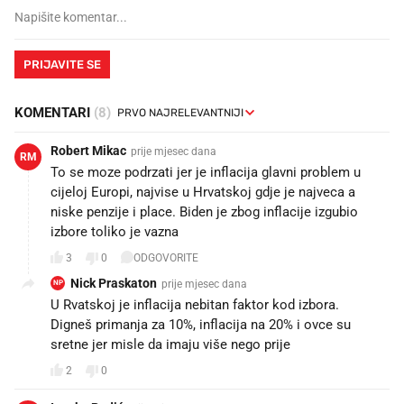
PRIJAVITE SE
KOMENTARI
(8)
Robert Mikac
prije mjesec dana
RM
To se moze podrzati jer je inflacija glavni problem u
cijeloj Europi, najvise u Hrvatskoj gdje je najveca a
niske penzije i place. Biden je zbog inflacije izgubio
izbore toliko je vazna
3
0
ODGOVORITE
Nick Praskaton
prije mjesec dana
NP
U Rvatskoj je inflacija nebitan faktor kod izbora.
Digneš primanja za 10%, inflacija na 20% i ovce su
sretne jer misle da imaju više nego prije 😁
2
0