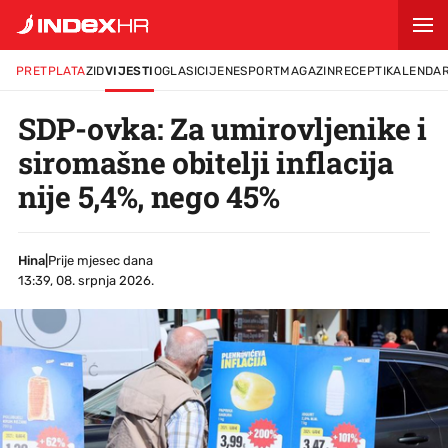
PRETPLATA
ZID
VIJESTI
OGLASI
CIJENE
SPORT
MAGAZIN
RECEPTI
KALENDA
SDP-ovka: Za umirovljenike i
siromašne obitelji inflacija
nije 5,4%, nego 45%
Hina
|
Prije mjesec dana
13:39, 08. srpnja 2026.