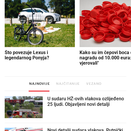
Što povezuje Lexus i
Kako su im čepovi boca d
legendarnog Ponyja?
nagradu od 10.000 eura
vjerovali"
NAJNOVIJE
NAJČITANIJE
VEZANO
U sudaru HŽ-ovih vlakova ozlijeđeno
25 ljudi. Objavljeni novi detalji
Novi detalji sudara vlakova. Putnički