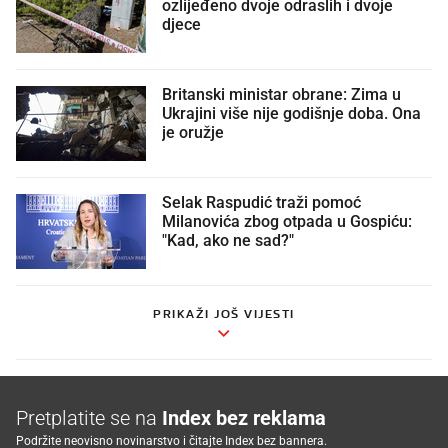
ozlijeđeno dvoje odraslih i dvoje
djece
Britanski ministar obrane: Zima u
Ukrajini više nije godišnje doba. Ona
je oružje
Selak Raspudić traži pomoć
Milanovića zbog otpada u Gospiću:
"Kad, ako ne sad?"
PRIKAŽI JOŠ VIJESTI
Pretplatite se na
Index bez reklama
Podržite neovisno novinarstvo i čitajte Index bez bannera.