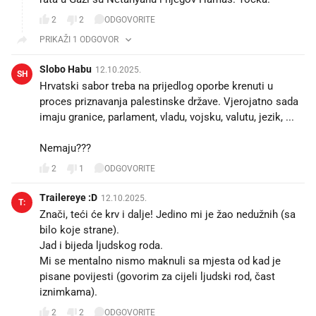
2
2
ODGOVORITE
PRIKAŽI 1 ODGOVOR
Slobo Habu
12.10.2025.
SH
Hrvatski sabor treba na prijedlog oporbe krenuti u
proces priznavanja palestinske države. Vjerojatno sada
imaju granice, parlament, vladu, vojsku, valutu, jezik, ...
Nemaju???
2
1
ODGOVORITE
Trailereye :D
12.10.2025.
T:
Znači, teći će krv i dalje! Jedino mi je žao nedužnih (sa
bilo koje strane).
Jad i bijeda ljudskog roda.
Mi se mentalno nismo maknuli sa mjesta od kad je
pisane povijesti (govorim za cijeli ljudski rod, čast
iznimkama).
2
2
ODGOVORITE