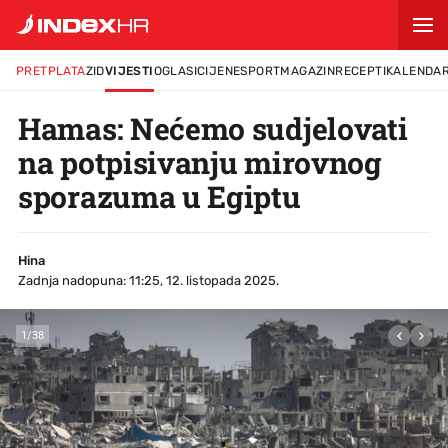
PRETPLATA
ZID
VIJESTI
OGLASI
CIJENE
SPORT
MAGAZIN
RECEPTI
KALENDA
Hamas: Nećemo sudjelovati
na potpisivanju mirovnog
sporazuma u Egiptu
Hina
Zadnja nadopuna: 11:25, 12. listopada 2025.
1
/
38