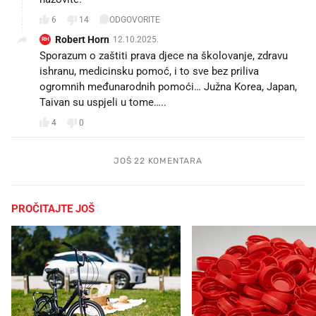
6
14
ODGOVORITE
Robert Horn
12.10.2025.
RH
Sporazum o zaštiti prava djece na školovanje, zdravu
ishranu, medicinsku pomoć, i to sve bez priliva
ogromnih međunarodnih pomoći… Južna Korea, Japan,
Taivan su uspjeli u tome…..
4
0
JOŠ 22 KOMENTARA
PROČITAJTE JOŠ