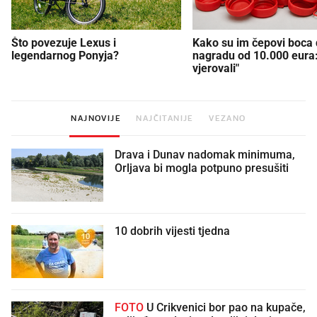
Što povezuje Lexus i
Kako su im čepovi boca d
legendarnog Ponyja?
nagradu od 10.000 eura
vjerovali"
NAJNOVIJE
NAJČITANIJE
VEZANO
Drava i Dunav nadomak minimuma,
Orljava bi mogla potpuno presušiti
10 dobrih vijesti tjedna
FOTO
U Crikvenici bor pao na kupače,