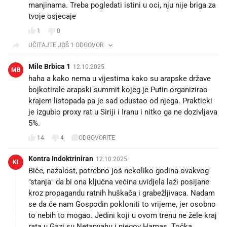
manjinama. Treba pogledati istini u oci, nju nije briga za
tvoje osjecaje
1
0
UČITAJTE JOŠ 1 ODGOVOR
Mile Brbica 1
12.10.2025.
MB
haha a kako nema u vijestima kako su arapske države
bojkotirale arapski summit kojeg je Putin organizirao
krajem listopada pa je sad odustao od njega. Prakticki
je izgubio proxy rat u Siriji i Iranu i nitko ga ne dozivljava
5%.
14
4
ODGOVORITE
Kontra Indoktriniran
12.10.2025.
KI
Biće, nažalost, potrebno još nekoliko godina ovakvog
"stanja" da bi ona ključna većina uvidjela laži posijane
kroz propagandu ratnih huškača i grabežljivaca. Nadam
se da će nam Gospodin pokloniti to vrijeme, jer osobno
to nebih to mogao. Jedini koji u ovom trenu ne žele kraj
rata u Gazi su Netanyahu i njegov Hamas. Točka.