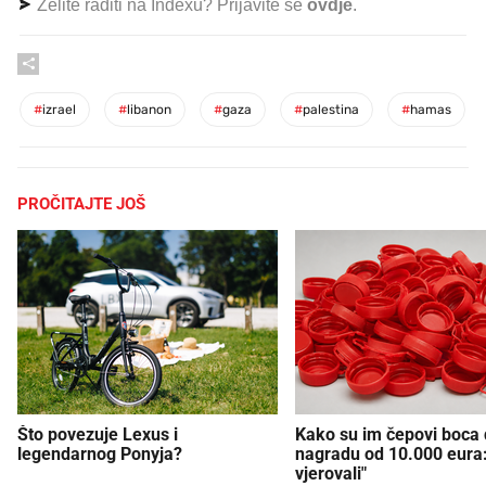
Želite raditi na Indexu? Prijavite se
ovdje
.
#
izrael
#
libanon
#
gaza
#
palestina
#
hamas
PROČITAJTE JOŠ
Što povezuje Lexus i
Kako su im čepovi boca d
legendarnog Ponyja?
nagradu od 10.000 eura
vjerovali"