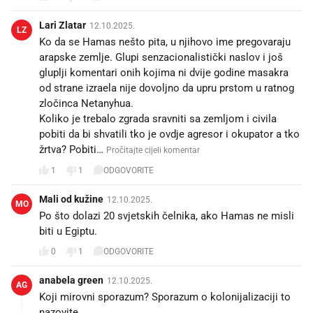
Lari Zlatar
12.10.2025.
LZ
Ko da se Hamas nešto pita, u njihovo ime pregovaraju
arapske zemlje. Glupi senzacionalistički naslov i još
gluplji komentari onih kojima ni dvije godine masakra
od strane izraela nije dovoljno da upru prstom u ratnog
zločinca Netanyhua.
Koliko je trebalo zgrada sravniti sa zemljom i civila
pobiti da bi shvatili tko je ovdje agresor i okupator a tko
žrtva? Pobiti…
Pročitajte cijeli komentar
1
1
ODGOVORITE
Mali od kužine
12.10.2025.
MO
Po što dolazi 20 svjetskih čelnika, ako Hamas ne misli
biti u Egiptu.
0
1
ODGOVORITE
anabela green
12.10.2025.
AG
Koji mirovni sporazum? Sporazum o kolonijalizaciji to
nazovite.