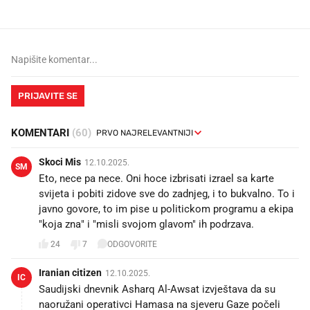
PRIJAVITE SE
KOMENTARI
(60)
Skoci Mis
12.10.2025.
SM
Eto, nece pa nece. Oni hoce izbrisati izrael sa karte
svijeta i pobiti zidove sve do zadnjeg, i to bukvalno. To i
javno govore, to im pise u politickom programu a ekipa
"koja zna" i "misli svojom glavom" ih podrzava.
24
7
ODGOVORITE
Iranian citizen
12.10.2025.
IC
Saudijski dnevnik Asharq Al-Awsat izvještava da su
naoružani operativci Hamasa na sjeveru Gaze počeli