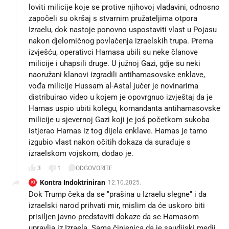
loviti milicije koje se protive njihovoj vladavini, odnosno
započeli su okršaj s stvarnim pružateljima otpora
Izraelu, dok nastoje ponovno uspostaviti vlast u Pojasu
nakon djelomičnog povlačenja izraelskih trupa. Prema
izvješću, operativci Hamasa ubili su neke članove
milicije i uhapsili druge. U južnoj Gazi, gdje su neki
naoružani klanovi izgradili antihamasovske enklave,
vođa milicije Hussam al-Astal jučer je novinarima
distribuirao video u kojem je opovrgnuo izvještaj da je
Hamas uspio ubiti kolegu, komandanta antihamasovske
milicije u sjevernoj Gazi koji je još početkom sukoba
istjerao Hamas iz tog dijela enklave. Hamas je tamo
izgubio vlast nakon očitih dokaza da surađuje s
izraelskom vojskom, dodao je.
3
1
ODGOVORITE
Kontra Indoktriniran
12.10.2025.
KI
Dok Trump čeka da se "prašina u Izraelu slegne" i da
izraelski narod prihvati mir, mislim da će uskoro biti
prisiljen javno predstaviti dokaze da se Hamasom
upravlja iz Izraela. Sama činjenica da je saudijski medij