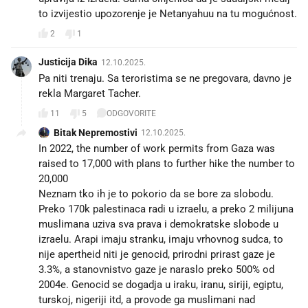
to izvijestio upozorenje je Netanyahuu na tu mogućnost.
2
1
Justicija Dika
12.10.2025.
Pa niti trenaju. Sa teroristima se ne pregovara, davno je
rekla Margaret Tacher.
11
5
ODGOVORITE
Bitak Nepremostivi
12.10.2025.
In 2022, the number of work permits from Gaza was
raised to 17,000 with plans to further hike the number to
20,000
Neznam tko ih je to pokorio da se bore za slobodu.
Preko 170k palestinaca radi u izraelu, a preko 2 milijuna
muslimana uziva sva prava i demokratske slobode u
izraelu. Arapi imaju stranku, imaju vrhovnog sudca, to
nije apertheid niti je genocid, prirodni prirast gaze je
3.3%, a stanovnistvo gaze je naraslo preko 500% od
2004e. Genocid se dogadja u iraku, iranu, siriji, egiptu,
turskoj, nigeriji itd, a provode ga muslimani nad