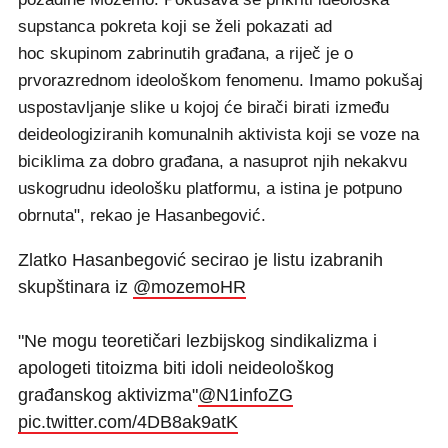
supstanca pokreta koji se želi pokazati ad
hoc skupinom zabrinutih građana, a riječ je o
prvorazrednom ideološkom fenomenu. Imamo pokušaj
uspostavljanje slike u kojoj će birači birati između
deideologiziranih komunalnih aktivista koji se voze na
biciklima za dobro građana, a nasuprot njih nekakvu
uskogrudnu ideološku platformu, a istina je potpuno
obrnuta", rekao je Hasanbegović.
Zlatko Hasanbegović secirao je listu izabranih
skupštinara iz
@mozemoHR
"Ne mogu teoretičari lezbijskog sindikalizma i
apologeti titoizma biti idoli neideološkog
građanskog aktivizma"
@N1infoZG
pic.twitter.com/4DB8ak9atK