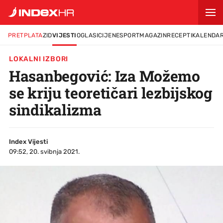
PRETPLATA
ZID
VIJESTI
OGLASI
CIJENE
SPORT
MAGAZIN
RECEPTI
KALENDA
LOKALNI IZBORI
Hasanbegović: Iza Možemo
se kriju teoretičari lezbijskog
sindikalizma
Index Vijesti
09:52, 20. svibnja 2021.