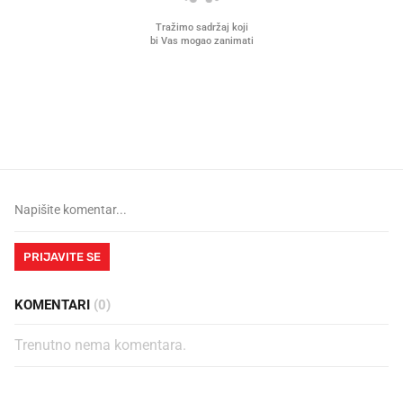
Što povezuje Lexus i
Kako su im čepovi boca d
legendarnog Ponyja?
nagradu od 10.000 eura
vjerovali"
PRIJAVITE SE
KOMENTARI
(0)
Trenutno nema komentara.
PROČITAJTE JOŠ