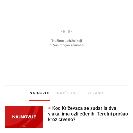
Što povezuje Lexus i
Kako su im čepovi boca d
legendarnog Ponyja?
nagradu od 10.000 eura
vjerovali"
NAJNOVIJE
NAJČITANIJE
VEZANO
Kod Križevaca se sudarila dva
vlaka, ima ozlijeđenih. Teretni prošao
kroz crveno?