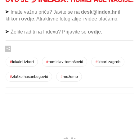
Imate važnu priču? Javite se na
desk@index.hr
ili
klikom
ovdje
. Atraktivne fotografije i videe plaćamo.
Želite raditi na Indexu? Prijavite se
ovdje
.
#
lokalni izbori
#
tomislav tomašević
#
izbori zagreb
#
zlatko hasanbegović
#
možemo
PROČITAJTE JOŠ