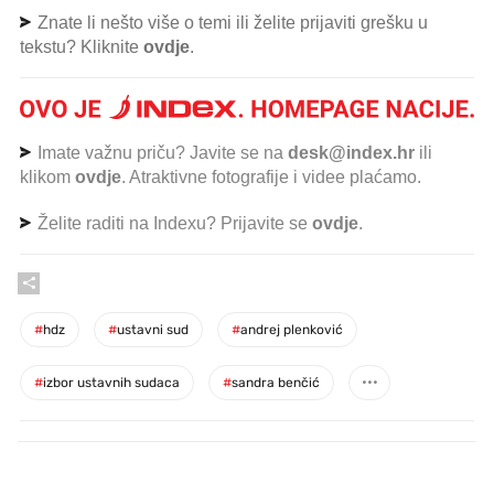
Znate li nešto više o temi ili želite prijaviti grešku u
tekstu? Kliknite
ovdje
.
Imate važnu priču? Javite se na
desk@index.hr
ili
klikom
ovdje
. Atraktivne fotografije i videe plaćamo.
Želite raditi na Indexu? Prijavite se
ovdje
.
#
hdz
#
ustavni sud
#
andrej plenković
#
izbor ustavnih sudaca
#
sandra benčić
PROČITAJTE JOŠ