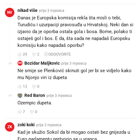
nikad više
prije 3 mjeseca
NV
Danas je Europska komisija rekla šta misli o tebi,
Turudiću i uzurpaciji pravosuđa u Hrvatskoj. Neki dan si
izjavio da je oporba ostala gola i bosa. Bome, polako ti
ostaješ gol i bos. E da, šta sada ne napadaš Europsku
komisiju kako napadaš oporbu?
29
2
ODGOVORITE
Bozidar Maljkovic
prije 3 mjeseca
BM
Ne smije se Plenković skinuti gol jer bi se vidjelo kako
mu Njonjo viri iz dupeta
13
0
Red Baron
prije 3 mjeseca
Ozempic dupeta.
7
0
zoki koki
prije 3 mjeseca
ZK
Kad je skužio Sokol da bi mogao ostati bez gnijezda u
Euro parlamentu pretvorio se u vrapca.