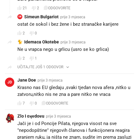
21
2
ODGOVORITE
Simeun Bulgariot
prije 3 mjeseca
SB
ostat će sokol i bez žene i bez stranačke karijere
2
0
Idemaca Okotebe
prije 3 mjeseca
Ne u vrapca nego u grlicu (usro se ko grlica)
2
1
UČITAJTE JOŠ 1 ODGOVOR
Jane Doe
prije 3 mjeseca
JD
Krasno nas EU gledaju ,svaki tjedan nova afera ,nitko u
zatvoru,nitko nis ne zna a pare nitko ne vraca
7
0
ODGOVORITE
Zlo I oʞɐdoɐu
prije 3 mjeseca
Jači je i od Poncije Pilata, njegova visost na sve
"nepodopštine" njegovih članova i funkcijonera reagira
pranjem ruku, ja ništa ne znam, sudite im prema zasluzi