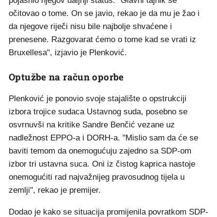
pojasnio njegov daljnji status. "Glavni tajnik se
očitovao o tome. On se javio, rekao je da mu je žao i
da njegove riječi nisu bile najbolje shvaćene i
prenesene. Razgovarat ćemo o tome kad se vrati iz
Bruxellesa", izjavio je Plenković.
Optužbe na račun oporbe
Plenković je ponovio svoje stajalište o opstrukciji
izbora trojice sudaca Ustavnog suda, posebno se
osvrnuvši na kritike Sandre Benčić vezane uz
nadležnost EPPO-a i DORH-a. "Mislio sam da će se
baviti temom da onemogućuju zajedno sa SDP-om
izbor tri ustavna suca. Oni iz čistog kaprica nastoje
onemogućiti rad najvažnijeg pravosudnog tijela u
zemlji", rekao je premijer.
Dodao je kako se situacija promijenila povratkom SDP-