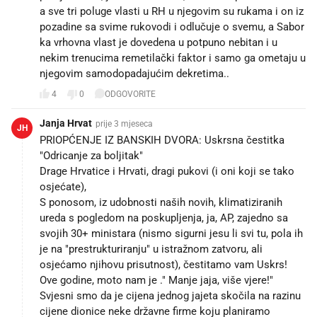
a sve tri poluge vlasti u RH u njegovim su rukama i on iz
pozadine sa svime rukovodi i odlučuje o svemu, a Sabor
ka vrhovna vlast je dovedena u potpuno nebitan i u
nekim trenucima remetilački faktor i samo ga ometaju u
njegovim samodopadajućim dekretima.. 🫵😠
4
0
ODGOVORITE
Janja Hrvat
prije 3 mjeseca
JH
PRIOPĆENJE IZ BANSKIH DVORA: Uskrsna čestitka
"Odricanje za boljitak"
Drage Hrvatice i Hrvati, dragi pukovi (i oni koji se tako
osjećate),
S ponosom, iz udobnosti naših novih, klimatiziranih
ureda s pogledom na poskupljenja, ja, AP, zajedno sa
svojih 30+ ministara (nismo sigurni jesu li svi tu, pola ih
je na "prestrukturiranju" u istražnom zatvoru, ali
osjećamo njihovu prisutnost), čestitamo vam Uskrs!
Ove godine, moto nam je ." Manje jaja, više vjere!"
Svjesni smo da je cijena jednog jajeta skočila na razinu
cijene dionice neke državne firme koju planiramo