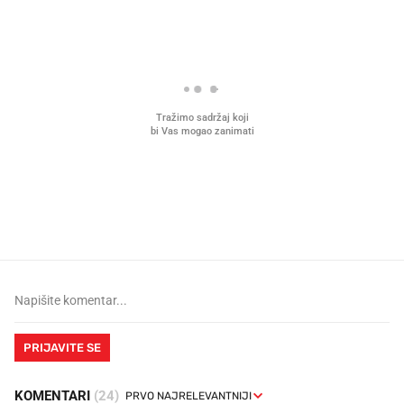
Što povezuje Lexus i
Kako su im čepovi boca d
legendarnog Ponyja?
nagradu od 10.000 eura
vjerovali"
PRIJAVITE SE
KOMENTARI
(24)