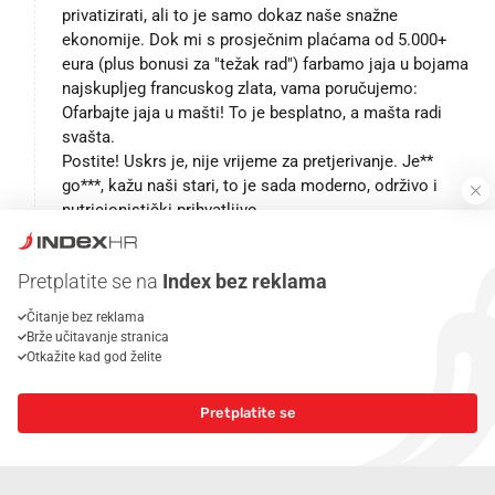
privatizirati, ali to je samo dokaz naše snažne
ekonomije. Dok mi s prosječnim plaćama od 5.000+
eura (plus bonusi za "težak rad") farbamo jaja u bojama
najskupljeg francuskog zlata, vama poručujemo:
Ofarbajte jaja u mašti! To je besplatno, a mašta radi
svašta.
Postite! Uskrs je, nije vrijeme za pretjerivanje. Je**
go***, kažu naši stari, to je sada moderno, održivo i
nutricionistički prihvatljivo.
Pokrali? Mi? To se zove "optimizacija imovine" i
"stimulacija za uspješno vođenje države u propast". To
Pretplatite se na
Index bez reklama
ne može svatko, to je umjetnost.
1
0
ODGOVORITE
Čitanje bez reklama
Brže učitavanje stranica
PRIKAŽI 1 ODGOVOR
Otkažite kad god želite
joža doktor
prije 3 mjeseca
JD
Pretplatite se
Nema jadnijeg čovjeka od onog kojemu je žao što je
rekao istinu. I ja sam u životu nekoliko puta loše prošao
zbog izrečene istine, ali nikad nisam požalio.