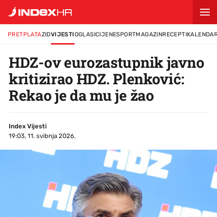
PRETPLATA
ZID
VIJESTI
OGLASI
CIJENE
SPORT
MAGAZIN
RECEPTI
KALENDA
HDZ-ov eurozastupnik javno
kritizirao HDZ. Plenković:
Rekao je da mu je žao
Index Vijesti
19:03, 11. svibnja 2026.