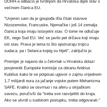
DORH-a odbacio je tvrdnjom da Hrvatska dijeli stav s
većinom članica EU.
"Uvjeren sam da je gospođa išla čitati stavove
Nizozemske, Francuske, Njemačke i još 14 zemalja
članica koja imaju istovjetni stav. O tome ne odlučuje
EK, nego Sud EU. Već se javilo pet država koji imaju
isti stav. Prava je tema to što opstruiraju trojicu
sudaca, pa i Selanca kojeg su htjeli", zaključio je.
Premijer je najavio da u četvrtak u Hrvatsku dolazi
povjerenik Europske komisije za obranu Andrius
Kubilius kako bi se potpisao ugovor o zajmu vrijednom
1,7 milijardi eura za jačanje vojske putem Mehanizma
SAFE. Kratko se osvrnuo i na aferu u skijaškom
savezu, poručivši da "treba sve rasvijetliti do kraja.
Ako se utvrdi u sudskom postupku, treba odgovarati."