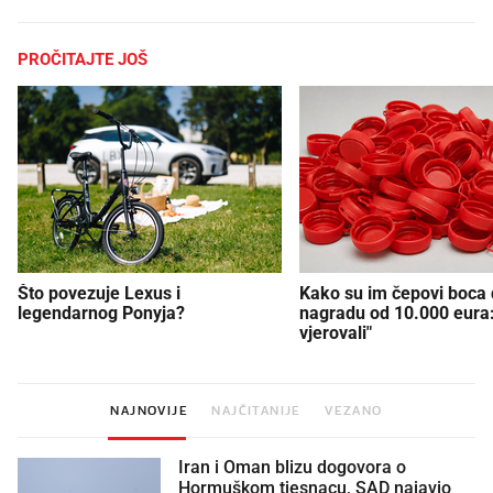
PROČITAJTE JOŠ
Što povezuje Lexus i
Kako su im čepovi boca d
legendarnog Ponyja?
nagradu od 10.000 eura
vjerovali"
NAJNOVIJE
NAJČITANIJE
VEZANO
Iran i Oman blizu dogovora o
Hormuškom tjesnacu, SAD najavio