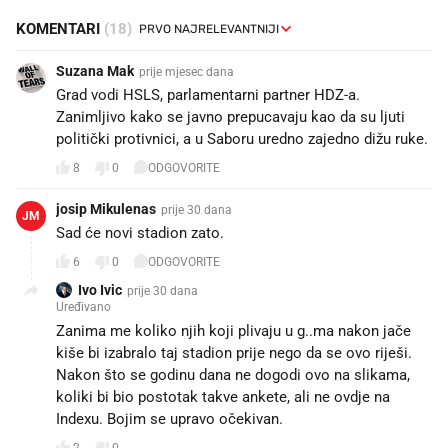
KOMENTARI
(18)
Suzana Mak
prije mjesec dana
Grad vodi HSLS, parlamentarni partner HDZ-a.
Zanimljivo kako se javno prepucavaju kao da su ljuti
politički protivnici, a u Saboru uredno zajedno dižu ruke.
8
0
ODGOVORITE
josip Mikulenas
prije 30 dana
JM
Sad će novi stadion zato. 💪
6
0
ODGOVORITE
Ivo Ivic
prije 30 dana
Uređivano
Zanima me koliko njih koji plivaju u g..ma nakon jače
kiše bi izabralo taj stadion prije nego da se ovo riješi.
Nakon što se godinu dana ne dogodi ovo na slikama,
koliki bi bio postotak takve ankete, ali ne ovdje na
Indexu. Bojim se upravo očekivan.