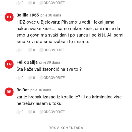
0
0
ODGOVORITE
Ballila 1965
prije 30 dana
B1
HDZ-ovac u Bjelovaru: Plivamo u vodi i fekalijama
nakon svake kiše..... samo nakon kiše , čini mi se da
smo u govnima svaki dan i po suncu i po kiši. Ali sami
smo krivi što smo izabrali to imamo.
0
0
ODGOVORITE
Felix Galija
prije 30 dana
FG
Šta kaže vaš žetončić na sve to ?
0
0
ODGOVORITE
Ro Bot
prije 30 dana
RB
zar je hrebak izasao iz koalicije? ili ga kriminalna vise
ne treba? nisam u toku.
0
0
ODGOVORITE
JOŠ 6 KOMENTARA