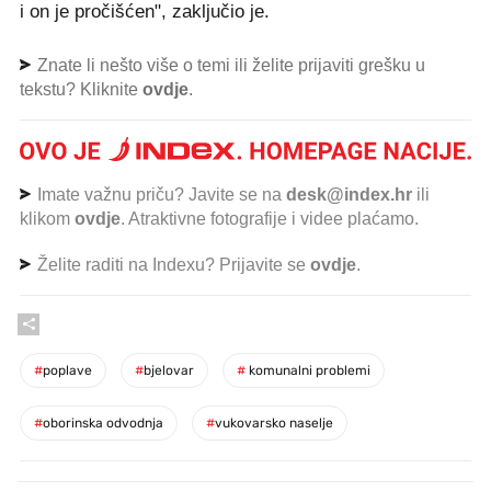
i on je pročišćen", zaključio je.
Znate li nešto više o temi ili želite prijaviti grešku u
tekstu? Kliknite
ovdje
.
Imate važnu priču? Javite se na
desk@index.hr
ili
klikom
ovdje
. Atraktivne fotografije i videe plaćamo.
Želite raditi na Indexu? Prijavite se
ovdje
.
#
poplave
#
bjelovar
#
komunalni problemi
#
oborinska odvodnja
#
vukovarsko naselje