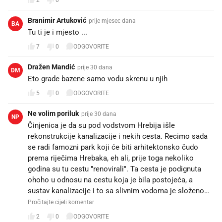
2
0
Branimir Artuković
prije mjesec dana
BA
Tu ti je i mjesto ...
7
0
ODGOVORITE
Dražen Mandić
prije 30 dana
DM
Eto grade bazene samo vodu skrenu u njih
5
0
ODGOVORITE
Ne volim poriluk
prije 30 dana
NP
Činjenica je da su pod vodstvom Hrebija išle
rekonstrukcije kanalizacije i nekih cesta. Recimo sada
se radi famozni park koji će biti arhitektonsko čudo
prema riječima Hrebaka, eh ali, prije toga nekoliko
godina su tu cestu "renovirali". Ta cesta je podignuta
ohoho u odnosu na cestu koja je bila postojeća, a
sustav kanalizacije i to sa slivnim vodoma je složeno…
Pročitajte cijeli komentar
2
0
ODGOVORITE