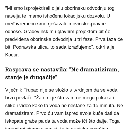
"Mi smo isprojektirali cijelu oborinsku odvodnju tog
naselja te imamo ishođenu lokacijsku dozvolu. U
međuvremenu smo rješavali imovinsko-pravne
odnose. Građevinskim i glavnim projektom bit će
predviđena oborinska odvodnja u tri faze. Prva faza će
biti Podravska ulica, to sada izrađujemo", otkrila je
Kocur.
Rasprava se nastavila: "Ne dramatiziram,
stanje je drugačije"
Vijećnik Trupac nije se složio s tvrdnjom da se voda
brzo povlači. "Žao mi je što vam ne mogu pokazati
slike i video kako ta voda ne nestane za 15 minuta. Ne
dramatiziram. Prvo ću vam ispred svoje kuće dati da
iskopate grabe pa da ta voda može ići što dalje. Toga
ispred mi nismo vlasnici, to je gradska površina.