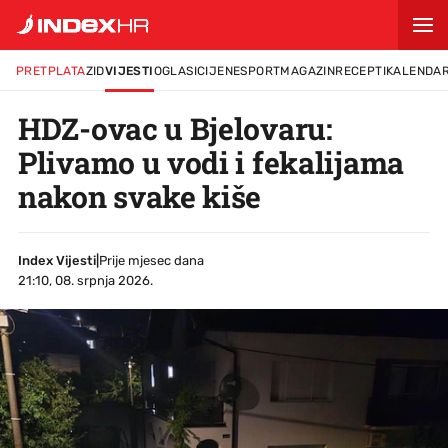
PRETPLATA
ZID
VIJESTI
OGLASI
CIJENE
SPORT
MAGAZIN
RECEPTI
KALENDA
HDZ-ovac u Bjelovaru:
Plivamo u vodi i fekalijama
nakon svake kiše
Index Vijesti
|
Prije mjesec dana
21:10, 08. srpnja 2026.