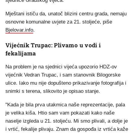
sjednice Gradskog vijeća.
Mještani ističu da, unatoč blizini centru grada, nemaju
osnovne komunalne uvjete za 21. stoljeće, piše
Bjelovar.info
.
Vijećnik Trupac: Plivamo u vodi i
fekalijama
Na problem je na sjednici vijeća upozorio HDZ-ov
vijećnik Vedran Trupac, i sam stanovnik Bilogorske
ulice. Iako mu nije dopušteno prikazivanje fotografija i
snimki s terena, slikovito je opisao stanje.
"Kada je bila prva utakmica naše reprezentacije, pala
je velika kiša. Htio sam vam pokazati kako naše
naselje izgleda u 21. stoljeću. Mi smo plivali, a dolje je
i vrtić, fekalije plivaju. Znam da gospođa iz vrtića kaže