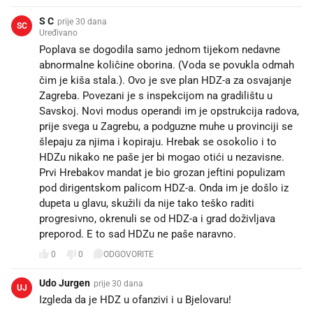
S C
prije 30 dana
SC
Uređivano
Poplava se dogodila samo jednom tijekom nedavne
abnormalne količine oborina. (Voda se povukla odmah
čim je kiša stala.). Ovo je sve plan HDZ-a za osvajanje
Zagreba. Povezani je s inspekcijom na gradilištu u
Savskoj. Novi modus operandi im je opstrukcija radova,
prije svega u Zagrebu, a podguzne muhe u provinciji se
šlepaju za njima i kopiraju. Hrebak se osokolio i to
HDZu nikako ne paše jer bi mogao otići u nezavisne.
Prvi Hrebakov mandat je bio grozan jeftini populizam
pod dirigentskom palicom HDZ-a. Onda im je došlo iz
dupeta u glavu, skužili da nije tako teško raditi
progresivno, okrenuli se od HDZ-a i grad doživljava
preporod. E to sad HDZu ne paše naravno.
0
0
ODGOVORITE
Udo Jurgen
prije 30 dana
UJ
Izgleda da je HDZ u ofanzivi i u Bjelovaru!