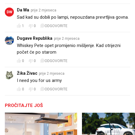
Da Wa
prije 2 mjeseca
DW
Sad kad su dobili po lampi, nepouzdana prevrtljiva govna.
1
0
ODGOVORITE
Dugave Republika
prije 2 mjeseca
Whiskey Pete opet promijenio mišljenje. Kad otrijezni
počet će po starom
0
0
ODGOVORITE
Žika Živac
prije 2 mjeseca
I need you for us army
0
0
ODGOVORITE
PROČITAJTE JOŠ