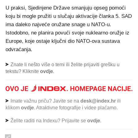
U praksi, Sjedinjene Države smanjuju opseg pomoći
koju bi mogle pružiti u slučaju aktivacije članka 5. SAD
ima daleko najveće oružane snage u NATO-u.
Istodobno, ne planira povući svoje nuklearno oružje iz
Europe, koje ostaje ključni dio NATO-ova sustava
odvraćanja.
Znate li nešto više o temi ili želite prijaviti grešku u
tekstu? Kliknite
ovdje
.
Imate važnu priču? Javite se na
desk@index.hr
ili
klikom
ovdje
. Atraktivne fotografije i videe plaćamo.
Želite raditi na Indexu? Prijavite se
ovdje
.