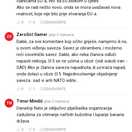
članicama EU-a, već sa EU blokom u cjelini.
Ako se radi nešto novo, onda se mora uvažavati nova
realnost, koje nije bilo prije stvaranja EU-a..
0
0
ODGOVORITE
ZeroGirl Gamer
prije 2 mjeseca
ZG
Dakle, za sve komentare koji očito griješe, namjerno ili ne,
u svom viđenju saveza. Savez je obrambeni, i možemo
reći osvetnički savez. Dakle, ako neka članica odluči
napasti nekoga, čl.5 se ne uzima u obzir. (vidi sukob iran -
SAD) Ako je članica saveza napadnuta, ili uzvraća napad,
onda dolazi u obzir čl.5. Najjednostavnijje objašnjenjr
saveza...sad vi anti NATO vidite...
0
1
ODGOVORITE
Timur Mindič
prije 2 mjeseca
TM
Današnji Nato je isključivo pljačkaška organizacija
zadužena za otimanje naftnih bušotina I lupanje banana
država
2
0
ODGOVORITE