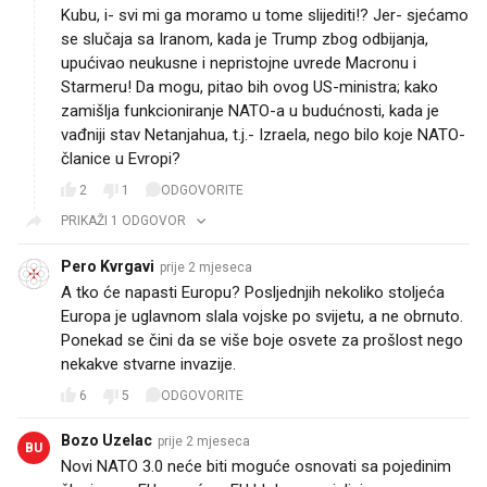
Kubu, i- svi mi ga moramo u tome slijediti!? Jer- sjećamo
se slučaja sa Iranom, kada je Trump zbog odbijanja,
upućivao neukusne i nepristojne uvrede Macronu i
Starmeru! Da mogu, pitao bih ovog US-ministra; kako
zamišlja funkcioniranje NATO-a u budućnosti, kada je
vađniji stav Netanjahua, t.j.- Izraela, nego bilo koje NATO-
članice u Evropi?
2
1
ODGOVORITE
PRIKAŽI 1 ODGOVOR
Pero Kvrgavi
prije 2 mjeseca
A tko će napasti Europu? Posljednjih nekoliko stoljeća
Europa je uglavnom slala vojske po svijetu, a ne obrnuto.
Ponekad se čini da se više boje osvete za prošlost nego
nekakve stvarne invazije.
6
5
ODGOVORITE
Bozo Uzelac
prije 2 mjeseca
BU
Novi NATO 3.0 neće biti moguće osnovati sa pojedinim