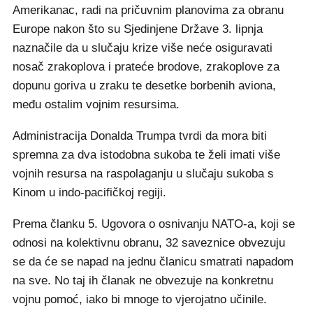
Amerikanac, radi na pričuvnim planovima za obranu
Europe nakon što su Sjedinjene Države 3. lipnja
naznačile da u slučaju krize više neće osiguravati
nosač zrakoplova i prateće brodove, zrakoplove za
dopunu goriva u zraku te desetke borbenih aviona,
među ostalim vojnim resursima.
Administracija Donalda Trumpa tvrdi da mora biti
spremna za dva istodobna sukoba te želi imati više
vojnih resursa na raspolaganju u slučaju sukoba s
Kinom u indo-pacifičkoj regiji.
Prema članku 5. Ugovora o osnivanju NATO-a, koji se
odnosi na kolektivnu obranu, 32 saveznice obvezuju
se da će se napad na jednu članicu smatrati napadom
na sve. No taj ih članak ne obvezuje na konkretnu
vojnu pomoć, iako bi mnoge to vjerojatno učinile.