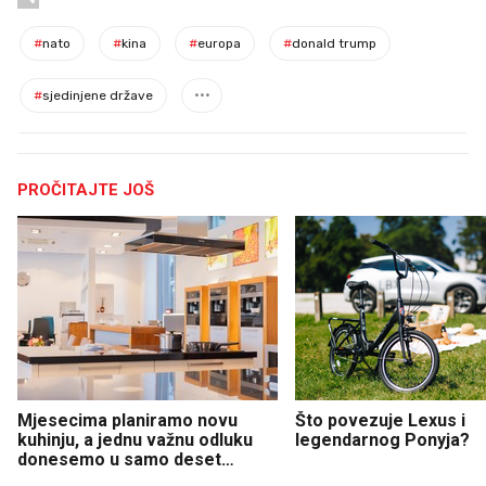
#
nato
#
kina
#
europa
#
donald trump
#
sjedinjene države
PROČITAJTE JOŠ
Mjesecima planiramo novu
Što povezuje Lexus i
kuhinju, a jednu važnu odluku
legendarnog Ponyja?
donesemo u samo deset
minuta