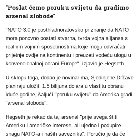
"Poslat ćemo poruku svijetu da gradimo
arsenal slobode"
"NATO 3.0 je posthladnoratovsko priznanje da NATO
mora ponovno postati stvarna, tvrda vojna alijansa s
realnim vojnim sposobnostima koje mogu odvraćati
prijetnje ovdje na kontinentu i preuzeti vodeću ulogu u
konvencionalnoj obrani Europe", izjavio je Hegseth.
U sklopu toga, dodao je novinarima, Sjedinjene Države
planiraju uložiti 1.5 bilijuna dolara u vlastitu obranu
iduće godine, šaljući "poruku svijetu" da Amerika gradi
"arsenal slobode".
Hegseth je rekao da taj arsenal "prije svega štiti
Ameriku i američke interese, ali ujedno i podupire
snagu NATO-a i naših saveznika". Poručio je da će