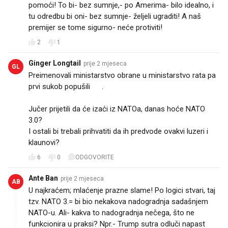
pomoći! To bi- bez sumnje,- po Amerima- bilo idealno, i
tu odredbu bi oni- bez sumnje- željeli ugraditi! A naš
premijer se tome sigurno- neće protiviti!
2
1
Ginger Longtail
prije 2 mjeseca
GL
Preimenovali ministarstvo obrane u ministarstvo rata pa
prvi sukob popušili 😁.
Jučer prijetili da će izaći iz NATOa, danas hoće NATO
3.0?
I ostali bi trebali prihvatiti da ih predvode ovakvi luzeri i
klaunovi?🤡
6
0
ODGOVORITE
Ante Ban
prije 2 mjeseca
AB
U najkraćem; mlaćenje prazne slame! Po logici stvari, taj
tzv. NATO 3.= bi bio nekakova nadogradnja sadašnjem
NATO-u. Ali- kakva to nadogradnja nečega, što ne
funkcionira u praksi? Npr.- Trump sutra odluči napast