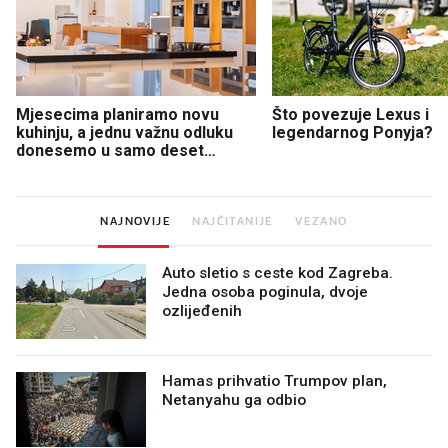
Mjesecima planiramo novu
Što povezuje Lexus i
kuhinju, a jednu važnu odluku
legendarnog Ponyja?
donesemo u samo deset
minuta
NAJNOVIJE
NAJČITANIJE
VEZANO
Auto sletio s ceste kod Zagreba.
Jedna osoba poginula, dvoje
ozlijeđenih
Hamas prihvatio Trumpov plan,
Netanyahu ga odbio