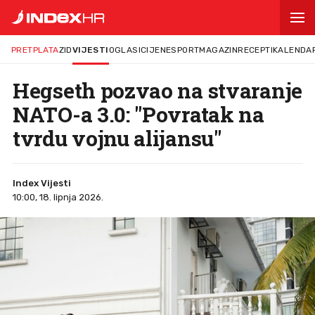
PRETPLATA
ZID
VIJESTI
OGLASI
CIJENE
SPORT
MAGAZIN
RECEPTI
KALENDA
Hegseth pozvao na stvaranje
NATO-a 3.0: "Povratak na
tvrdu vojnu alijansu"
Index Vijesti
10:00, 18. lipnja 2026.