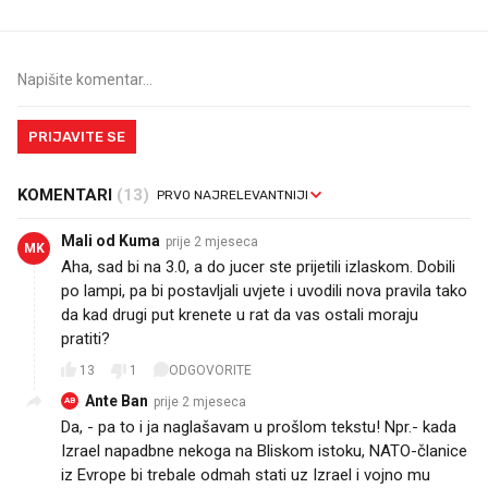
PRIJAVITE SE
KOMENTARI
(13)
Mali od Kuma
prije 2 mjeseca
MK
Aha, sad bi na 3.0, a do jucer ste prijetili izlaskom. Dobili
po lampi, pa bi postavljali uvjete i uvodili nova pravila tako
da kad drugi put krenete u rat da vas ostali moraju
pratiti? 😂
13
1
ODGOVORITE
Ante Ban
prije 2 mjeseca
AB
Da, - pa to i ja naglašavam u prošlom tekstu! Npr.- kada
Izrael napadbne nekoga na Bliskom istoku, NATO-članice
iz Evrope bi trebale odmah stati uz Izrael i vojno mu