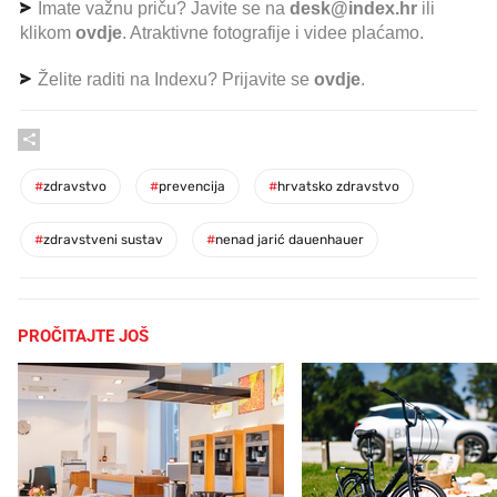
Imate važnu priču? Javite se na
desk@index.hr
ili
klikom
ovdje
. Atraktivne fotografije i videe plaćamo.
Želite raditi na Indexu? Prijavite se
ovdje
.
#
zdravstvo
#
prevencija
#
hrvatsko zdravstvo
#
zdravstveni sustav
#
nenad jarić dauenhauer
PROČITAJTE JOŠ