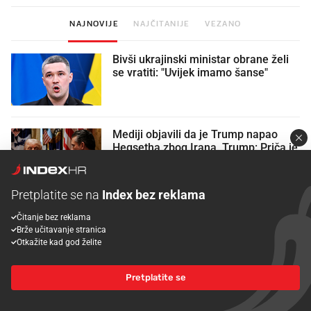
NAJNOVIJE
NAJČITANIJE
VEZANO
Bivši ukrajinski ministar obrane želi
se vratiti: "Uvijek imamo šanse"
Mediji objavili da je Trump napao
Hegsetha zbog Irana. Trump: Priča je
POTPUNO LAŽNA
Pretplatite se na
Index bez reklama
Stanovnica Gospića: "Nismo ovo
Čitanje bez reklama
zaslužili, strah me za budućnost"
Brže učitavanje stranica
Otkažite kad god želite
Pretplatite se
Šušnjar srpskim medijima: Najgori
vam ustaša kaže da se ovdje
dobrodošli