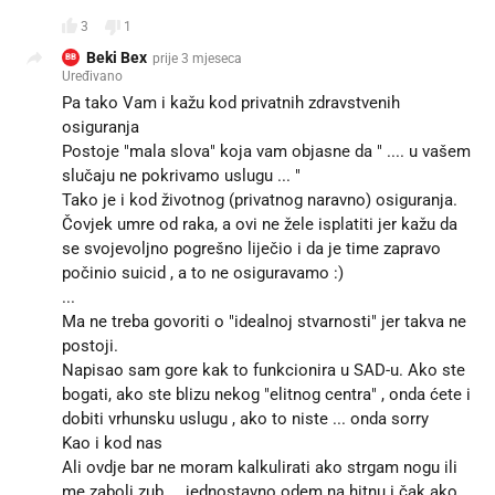
3
1
Beki Bex
prije 3 mjeseca
BB
Uređivano
Pa tako Vam i kažu kod privatnih zdravstvenih
osiguranja
Postoje "mala slova" koja vam objasne da " .... u vašem
slučaju ne pokrivamo uslugu ... "
Tako je i kod životnog (privatnog naravno) osiguranja.
Čovjek umre od raka, a ovi ne žele isplatiti jer kažu da
se svojevoljno pogrešno liječio i da je time zapravo
počinio suicid , a to ne osiguravamo :)
...
Ma ne treba govoriti o "idealnoj stvarnosti" jer takva ne
postoji.
Napisao sam gore kak to funkcionira u SAD-u. Ako ste
bogati, ako ste blizu nekog "elitnog centra" , onda ćete i
dobiti vrhunsku uslugu , ako to niste ... onda sorry
Kao i kod nas
Ali ovdje bar ne moram kalkulirati ako strgam nogu ili
me zaboli zub ... jednostavno odem na hitnu i čak ako