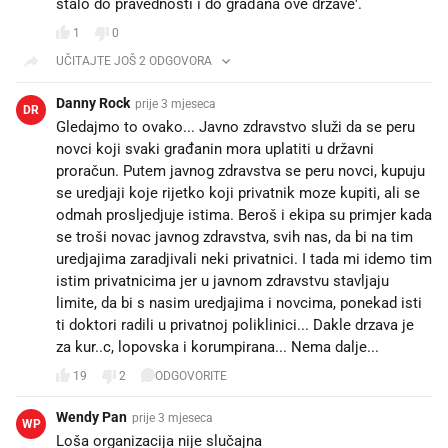
stalo do pravednosti i do građana ove države'.
1
0
UČITAJTE JOŠ 2 ODGOVORA
Danny Rock
prije 3 mjeseca
DR
Gledajmo to ovako... Javno zdravstvo služi da se peru
novci koji svaki građanin mora uplatiti u državni
proračun. Putem javnog zdravstva se peru novci, kupuju
se uredjaji koje rijetko koji privatnik moze kupiti, ali se
odmah prosljedjuje istima. Beroš i ekipa su primjer kada
se troši novac javnog zdravstva, svih nas, da bi na tim
uredjajima zaradjivali neki privatnici. I tada mi idemo tim
istim privatnicima jer u javnom zdravstvu stavljaju
limite, da bi s nasim uredjajima i novcima, ponekad isti
ti doktori radili u privatnoj poliklinici... Dakle drzava je
za kur..c, lopovska i korumpirana... Nema dalje...
19
2
ODGOVORITE
Wendy Pan
prije 3 mjeseca
WP
Loša organizacija nije slučajna