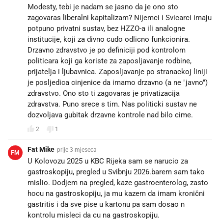
Modesty, tebi je nadam se jasno da je ono sto
zagovaras liberalni kapitalizam? Nijemci i Svicarci imaju
potpuno privatni sustav, bez HZZO-a ili analogne
institucije, koji za divno cudo odlicno funkcionira.
Drzavno zdravstvo je po definiciji pod kontrolom
politicara koji ga koriste za zaposljavanje rodbine,
prijatelja i ljubavnica. Zaposljavanje po stranackoj liniji
je posljedica cinjenice da imamo drzavno (a ne "javno")
zdravstvo. Ono sto ti zagovaras je privatizacija
zdravstva. Puno srece s tim. Nas politicki sustav ne
dozvoljava gubitak drzavne kontrole nad bilo cime.
2
1
Fat Mike
prije 3 mjeseca
FM
U Kolovozu 2025 u KBC Rijeka sam se narucio za
gastroskopiju, pregled u Svibnju 2026.barem sam tako
mislio. Dodjem na pregled, kaze gastroenterolog, zasto
hocu na gastroskopiju, ja mu kazem da imam kronični
gastritis i da sve pise u kartonu pa sam dosao n
kontrolu misleci da cu na gastroskopiju.