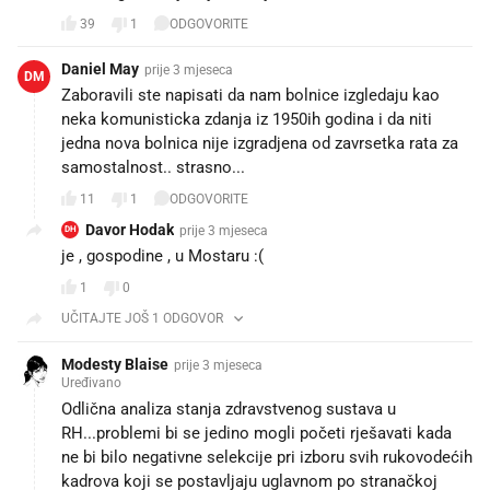
39
1
ODGOVORITE
Daniel May
prije 3 mjeseca
DM
Zaboravili ste napisati da nam bolnice izgledaju kao
neka komunisticka zdanja iz 1950ih godina i da niti
jedna nova bolnica nije izgradjena od zavrsetka rata za
samostalnost.. strasno...
11
1
ODGOVORITE
Davor Hodak
prije 3 mjeseca
DH
je , gospodine , u Mostaru :(
1
0
UČITAJTE JOŠ 1 ODGOVOR
Modesty Blaise
prije 3 mjeseca
Uređivano
Odlična analiza stanja zdravstvenog sustava u
RH...problemi bi se jedino mogli početi rješavati kada
ne bi bilo negativne selekcije pri izboru svih rukovodećih
kadrova koji se postavljaju uglavnom po stranačkoj