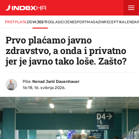
PRETPLATA
ZID
VIJESTI
OGLASI
CIJENE
SPORT
MAGAZIN
RECEPTI
KALENDA
Prvo plaćamo javno
zdravstvo, a onda i privatno
jer je javno tako loše. Zašto?
Piše:
Nenad Jarić Dauenhauer
16:18, 16. svibnja 2026.