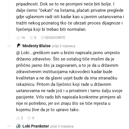
pripadnosti. Dok se to ne promjeni neće biti bolje. I
dalje ćemo "čekati" na listama, plaćati privatne preglede
gdje uglavnom radi isti kadar kao u javnim ustanovama i
tražiti nekog poznatog tko će ubrzati proces dijagnoze i
liječenja koji bi trebao biti normalan.
16
0
ODGOVORITE
Modesty Blaise
prije 3 mjeseca
@ Loki...greškom sam u brzini napisala javno umjesto
državno zdravstvo. Što se ostalog tiče mislim da je
prilično jasno što ja zagovaram, a to je da u državnim
zdravstvenim institucijama rukovodeći kadar bude
kvalitetan a ne da glavni uvjet bude da ima stranačku
iskaznicu. Pritom da liječnici koji rade u državnim
ustanovama ne rade još i u privatnim i tamo šalju svoje
pacijente. Vrlo rado bih napisala konkretne primjere ali
nije ni potrebno, jer svi znaju što se tiče mjesta u
kojemu žive da je to upravo tako.
2
0
Loki Prankster
prije 3 mjeseca