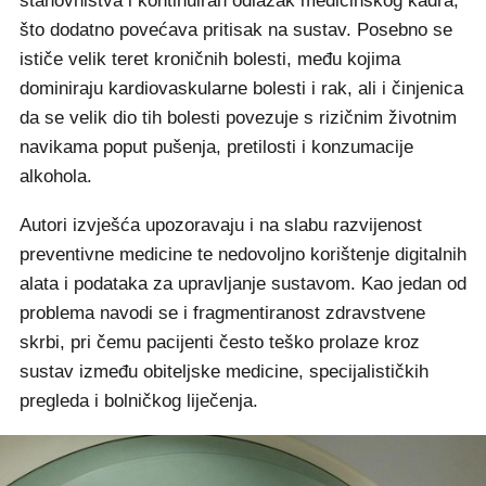
stanovništva i kontinuiran odlazak medicinskog kadra,
što dodatno povećava pritisak na sustav. Posebno se
ističe velik teret kroničnih bolesti, među kojima
dominiraju kardiovaskularne bolesti i rak, ali i činjenica
da se velik dio tih bolesti povezuje s rizičnim životnim
navikama poput pušenja, pretilosti i konzumacije
alkohola.
Autori izvješća upozoravaju i na slabu razvijenost
preventivne medicine te nedovoljno korištenje digitalnih
alata i podataka za upravljanje sustavom. Kao jedan od
problema navodi se i fragmentiranost zdravstvene
skrbi, pri čemu pacijenti često teško prolaze kroz
sustav između obiteljske medicine, specijalističkih
pregleda i bolničkog liječenja.