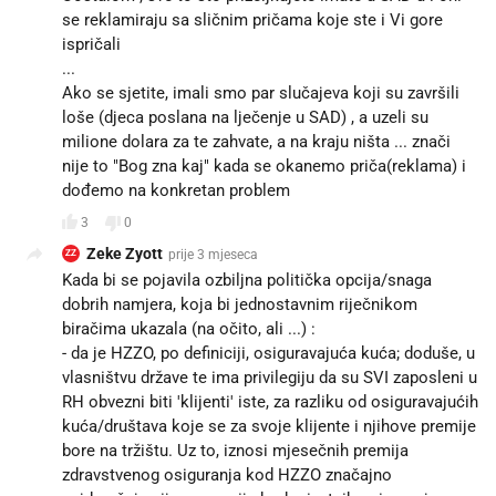
se reklamiraju sa sličnim pričama koje ste i Vi gore
ispričali
...
Ako se sjetite, imali smo par slučajeva koji su završili
loše (djeca poslana na lječenje u SAD) , a uzeli su
milione dolara za te zahvate, a na kraju ništa ... znači
nije to "Bog zna kaj" kada se okanemo priča(reklama) i
dođemo na konkretan problem
3
0
Zeke Zyott
prije 3 mjeseca
ZZ
Kada bi se pojavila ozbiljna politička opcija/snaga
dobrih namjera, koja bi jednostavnim riječnikom
biračima ukazala (na očito, ali ...) :
- da je HZZO, po definiciji, osiguravajuća kuća; doduše, u
vlasništvu države te ima privilegiju da su SVI zaposleni u
RH obvezni biti 'klijenti' iste, za razliku od osiguravajućih
kuća/društava koje se za svoje klijente i njihove premije
bore na tržištu. Uz to, iznosi mjesečnih premija
zdravstvenog osiguranja kod HZZO značajno