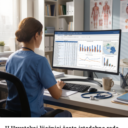
U Hrvatskoj liječnici često istodobno rade