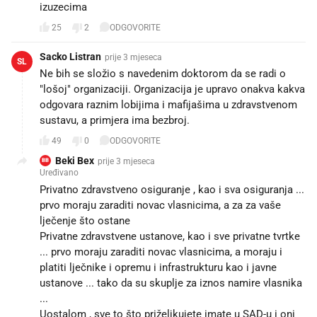
izuzecima
25
2
ODGOVORITE
Sacko Listran
prije 3 mjeseca
SL
Ne bih se složio s navedenim doktorom da se radi o
"lošoj" organizaciji. Organizacija je upravo onakva kakva
odgovara raznim lobijima i mafijašima u zdravstvenom
sustavu, a primjera ima bezbroj.
49
0
ODGOVORITE
Beki Bex
prije 3 mjeseca
BB
Uređivano
Privatno zdravstveno osiguranje , kao i sva osiguranja ...
prvo moraju zaraditi novac vlasnicima, a za za vaše
lječenje što ostane
Privatne zdravstvene ustanove, kao i sve privatne tvrtke
... prvo moraju zaraditi novac vlasnicima, a moraju i
platiti lječnike i opremu i infrastrukturu kao i javne
ustanove ... tako da su skuplje za iznos namire vlasnika
...
Uostalom , sve to što priželjkujete imate u SAD-u i oni