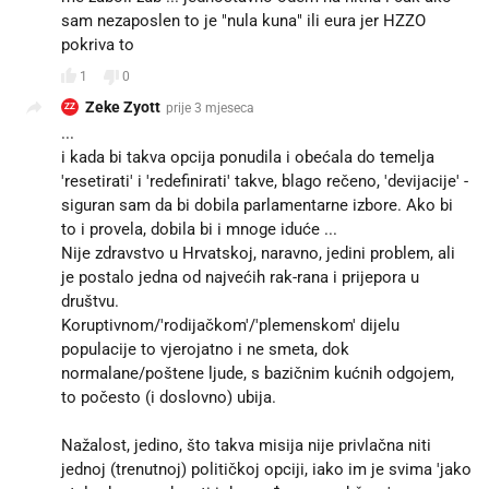
sam nezaposlen to je "nula kuna" ili eura jer HZZO
pokriva to
1
0
Zeke Zyott
prije 3 mjeseca
ZZ
...
i kada bi takva opcija ponudila i obećala do temelja
'resetirati' i 'redefinirati' takve, blago rečeno, 'devijacije' -
siguran sam da bi dobila parlamentarne izbore. Ako bi
to i provela, dobila bi i mnoge iduće ...
Nije zdravstvo u Hrvatskoj, naravno, jedini problem, ali
je postalo jedna od najvećih rak-rana i prijepora u
društvu.
Koruptivnom/'rodijačkom'/'plemenskom' dijelu
populacije to vjerojatno i ne smeta, dok
normalane/poštene ljude, s bazičnim kućnih odgojem,
to počesto (i doslovno) ubija.
Nažalost, jedino, što takva misija nije privlačna niti
jednoj (trenutnoj) političkoj opciji, iako im je svima 'jako