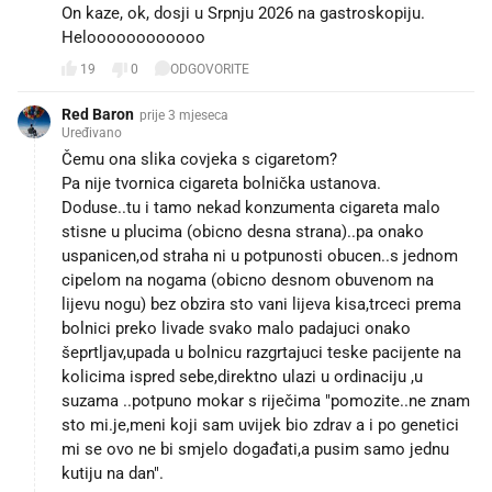
On kaze, ok, dosji u Srpnju 2026 na gastroskopiju.
Heloooooooooooo
19
0
ODGOVORITE
Red Baron
prije 3 mjeseca
Uređivano
Čemu ona slika covjeka s cigaretom?
Pa nije tvornica cigareta bolnička ustanova.
Doduse..tu i tamo nekad konzumenta cigareta malo
stisne u plucima (obicno desna strana)..pa onako
uspanicen,od straha ni u potpunosti obucen..s jednom
cipelom na nogama (obicno desnom obuvenom na
lijevu nogu) bez obzira sto vani lijeva kisa,trceci prema
bolnici preko livade svako malo padajuci onako
šeprtljav,upada u bolnicu razgrtajuci teske pacijente na
kolicima ispred sebe,direktno ulazi u ordinaciju ,u
suzama ..potpuno mokar s riječima "pomozite..ne znam
sto mi.je,meni koji sam uvijek bio zdrav a i po genetici
mi se ovo ne bi smjelo događati,a pusim samo jednu
kutiju na dan".