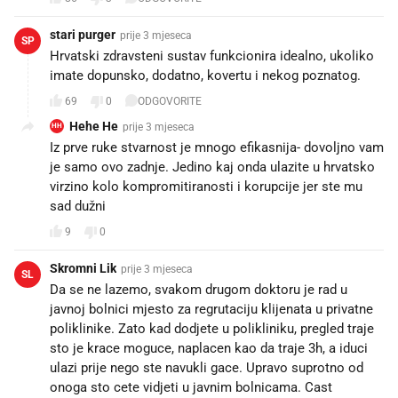
stari purger
prije 3 mjeseca
SP
Hrvatski zdravsteni sustav funkcionira idealno, ukoliko
imate dopunsko, dodatno, kovertu i nekog poznatog.
69
0
ODGOVORITE
Hehe He
prije 3 mjeseca
HH
Iz prve ruke stvarnost je mnogo efikasnija- dovoljno vam
je samo ovo zadnje. Jedino kaj onda ulazite u hrvatsko
virzino kolo kompromitiranosti i korupcije jer ste mu
sad dužni
9
0
Skromni Lik
prije 3 mjeseca
SL
Da se ne lazemo, svakom drugom doktoru je rad u
javnoj bolnici mjesto za regrutaciju klijenata u privatne
poliklinike. Zato kad dodjete u polikliniku, pregled traje
sto je krace moguce, naplacen kao da traje 3h, a iduci
ulazi prije nego ste navukli gace. Upravo suprotno od
onoga sto cete vidjeti u javnim bolnicama. Cast