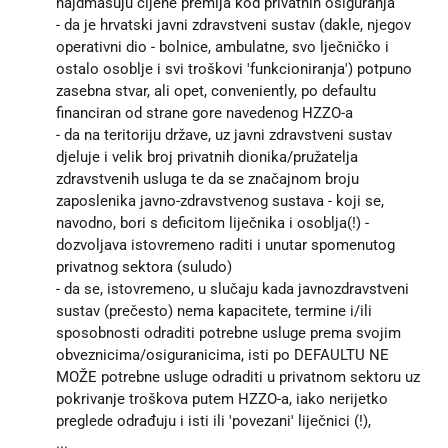
najdmašuju cijene premija kod privatnih osiguranja
- da je hrvatski javni zdravstveni sustav (dakle, njegov
operativni dio - bolnice, ambulatne, svo lječničko i
ostalo osoblje i svi troškovi 'funkcioniranja') potpuno
zasebna stvar, ali opet, conveniently, po defaultu
financiran od strane gore navedenog HZZO-a
- da na teritoriju države, uz javni zdravstveni sustav
djeluje i velik broj privatnih dionika/pružatelja
zdravstvenih usluga te da se značajnom broju
zaposlenika javno-zdravstvenog sustava - koji se,
navodno, bori s deficitom liječnika i osoblja(!) -
dozvoljava istovremeno raditi i unutar spomenutog
privatnog sektora (suludo)
- da se, istovremeno, u slučaju kada javnozdravstveni
sustav (prečesto) nema kapacitete, termine i/ili
sposobnosti odraditi potrebne usluge prema svojim
obveznicima/osiguranicima, isti po DEFAULTU NE
MOŽE potrebne usluge odraditi u privatnom sektoru uz
pokrivanje troškova putem HZZO-a, iako nerijetko
preglede odrađuju i isti ili 'povezani' liječnici (!),
...