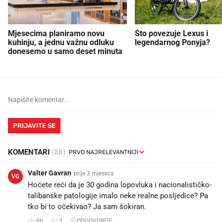
Mjesecima planiramo novu
Što povezuje Lexus i
kuhinju, a jednu važnu odluku
legendarnog Ponyja?
donesemo u samo deset minuta
PRIJAVITE SE
KOMENTARI
(88)
Valter Gavran
prije 3 mjeseca
VG
Hoćete reći da je 30 godina lopovluka i nacionalističko-
talibanske patologije imalo neke realne posljedice? Pa
tko bi to očekivao? Ja sam šokiran.
86
3
ODGOVORITE