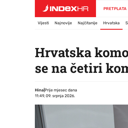
PRETPLATA
Vijesti
Najnovije
Najčitanije
Hrvatska
S
Hrvatska komor
se na četiri ko
Hina
|
Prije mjesec dana
11:49, 09. srpnja 2026.