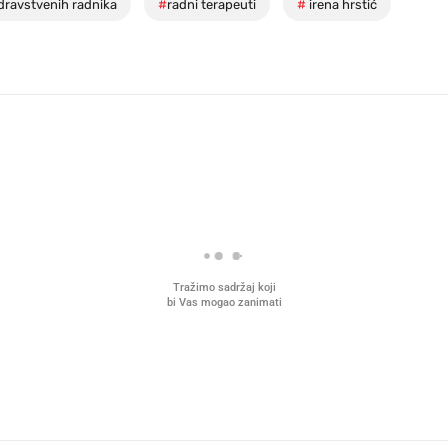
dravstvenih radnika
#
radni terapeuti
#
irena hrstić
Tražimo sadržaj koji
bi Vas mogao zanimati