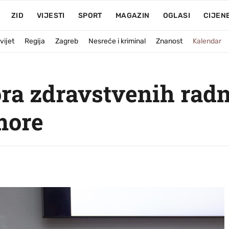
ZID
VIJESTI
SPORT
MAGAZIN
OGLASI
CIJEN
vijet
Regija
Zagreb
Nesreće i kriminal
Znanost
Kalendar
a zdravstvenih radn
more