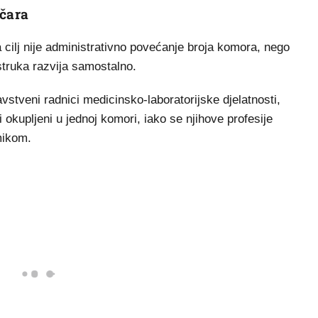
ičara
a cilj nije administrativno povećanje broja komora, nego
struka razvija samostalno.
avstveni radnici medicinsko-laboratorijske djelatnosti,
li okupljeni u jednoj komori, iako se njihove profesije
mikom.