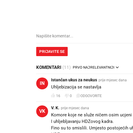
PRIJAVITE SE
KOMENTARI
(11)
PRVO NAJRELEVANTNIJI
Istančan ukus za neukus
prije mjesec dana
IN
Uhljebizacija se nastavlja
16
0
ODGOVORITE
V. K.
prije mjesec dana
VK
Komore koje ne služe ničem osim ucjeni 
I uhljebljavanju HDZovog kadra.
Fino su to smislili. Umjesto postojećih uhl