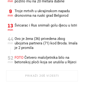
min
pozlilo mu na 20 metara dubine
9
Troje mrtvih u ukrajinskom napadu
min
dronovima na ruski grad Belgorod
13
Švicarac i Rus snimali golu djecu u Istri
min
44
Ovo je žena (36) privedena zbog
min
ubojstva partnera (71) kod Broda. Imala
je 2 promila
52
FOTO
Četvero maloljetnika bilo na
min
betonskoj ploči koja se urušila u Rijeci
PRIKAŽI JOŠ VIJESTI