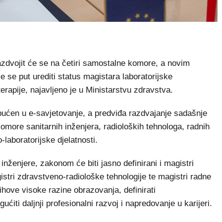
dvojit će se na četiri samostalne komore, a novim
 se put urediti status magistara laboratorijske
terapije, najavljeno je u Ministarstvu zdravstva.
pućen u e-savjetovanje, a predviđa razdvajanje sadašnje
more sanitarnih inženjera, radioloških tehnologa, radnih
laboratorijske djelatnosti.
nženjere, zakonom će biti jasno definirani i magistri
istri zdravstveno-radiološke tehnologije te magistri radne
jihove visoke razine obrazovanja, definirati
ćiti daljnji profesionalni razvoj i napredovanje u karijeri.