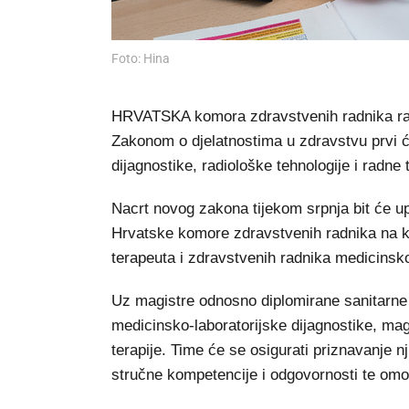
Foto: Hina
HRVATSKA komora zdravstvenih radnika raz
Zakonom o djelatnostima u zdravstvu prvi će
dijagnostike, radiološke tehnologije i radne 
Nacrt novog zakona tijekom srpnja bit će u
Hrvatske komore zdravstvenih radnika na ko
terapeuta i zdravstvenih radnika medicinsko-
Uz magistre odnosno diplomirane sanitarne i
medicinsko-laboratorijske dijagnostike, mag
terapije. Time će se osigurati priznavanje n
stručne kompetencije i odgovornosti te omogu