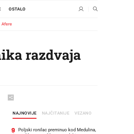
E
OSTALO
Afere
ika razdvaja
NAJNOVIJE
NAJČITANIJE
VEZANO
9
Poljski ronilac preminuo kod Medulina,