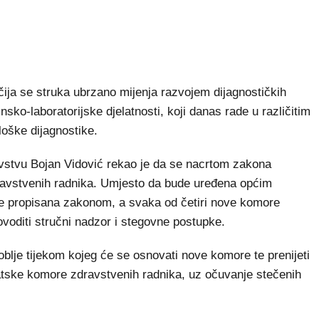
 čija se struka ubrzano mijenja razvojem dijagnostičkih
nsko-laboratorijske djelatnosti, koji danas rade u različitim
loške dijagnostike.
vstvu Bojan Vidović rekao je da se nacrtom zakona
dravstvenih radnika. Umjesto da bude uređena općim
e propisana zakonom, a svaka od četiri nove komore
rovoditi stručni nadzor i stegovne postupke.
blje tijekom kojeg će se osnovati nove komore te prenijeti
atske komore zdravstvenih radnika, uz očuvanje stečenih