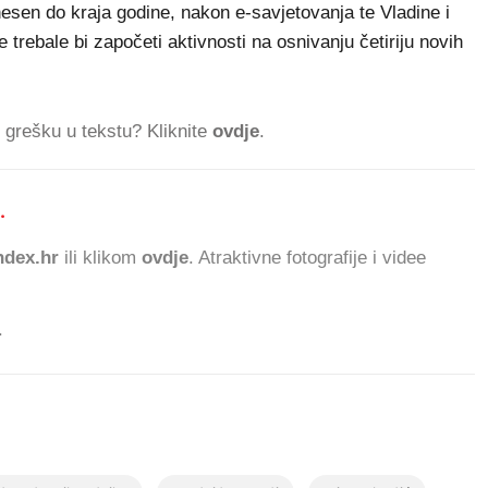
esen do kraja godine, nakon e-savjetovanja te Vladine i
rebale bi započeti aktivnosti na osnivanju četiriju novih
ti grešku u tekstu? Kliknite
ovdje
.
.
528.094 ČITATELJA DANAS
dex.hr
ili klikom
ovdje
. Atraktivne fotografije i videe
.