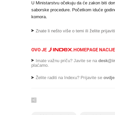
U Ministarstvu očekuju da će zakon biti don
saborske procedure. Početkom iduće godine t
komora.
Znate li nešto više o temi ili želite prijavi
OVO JE
.
HOMEPAGE NACIJE
Imate važnu priču? Javite se na
desk@in
plaćamo.
Želite raditi na Indexu? Prijavite se
ovdje