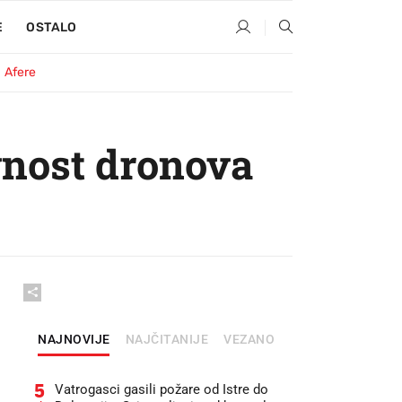
E
OSTALO
Afere
vnost dronova
NAJNOVIJE
NAJČITANIJE
VEZANO
5
Vatrogasci gasili požare od Istre do