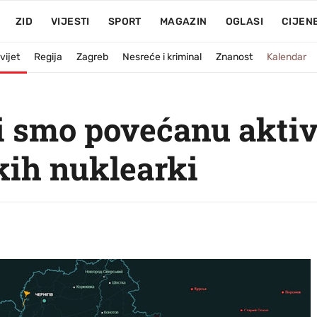
ZID
VIJESTI
SPORT
MAGAZIN
OGLASI
CIJEN
vijet
Regija
Zagreb
Nesreće i kriminal
Znanost
Kalendar
li smo povećanu akti
kih nuklearki