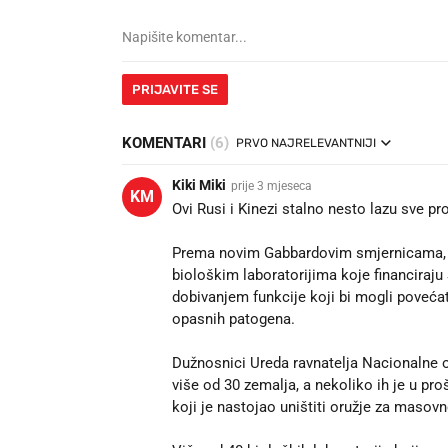
PRIJAVITE SE
KOMENTARI
(6)
PRVO NAJRELEVANTNIJI
Kiki Miki
prije 3 mjeseca
KM
Ovi Rusi i Kinezi stalno nesto lazu sve p
Prema novim Gabbardovim smjernicama, am
biološkim laboratorijima koje financiraju
dobivanjem funkcije koji bi mogli poveća
opasnih patogena.
Dužnosnici Ureda ravnatelja Nacionalne oba
više od 30 zemalja, a nekoliko ih je u pr
koji je nastojao uništiti oružje za masov