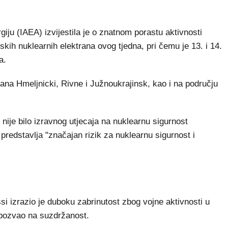
(IAEA) izvijestila je o znatnom porastu aktivnosti
inskih nuklearnih elektrana ovog tjedna, pri čemu je 13. i 14.
a.
rana Hmeljnicki, Rivne i Južnoukrajinsk, kao i na području
 nije bilo izravnog utjecaja na nuklearnu sigurnost
 predstavlja "značajan rizik za nuklearnu sigurnost i
i izrazio je duboku zabrinutost zbog vojne aktivnosti u
o pozvao na suzdržanost.