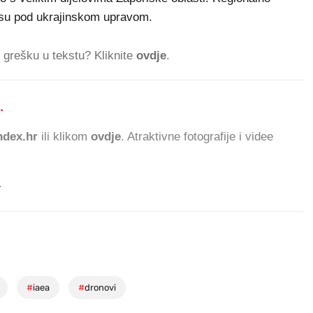
je su pod ukrajinskom upravom.
ti grešku u tekstu? Kliknite
ovdje
.
.
859.846 ČITATELJ
dex.hr
ili klikom
ovdje
. Atraktivne fotografije i videe
.
#
iaea
#
dronovi