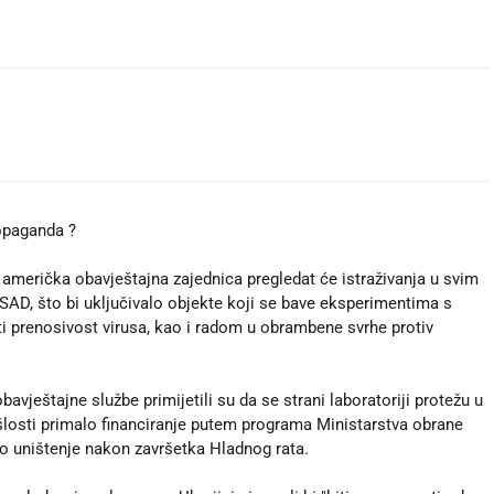
ropaganda ?
erička obavještajna zajednica pregledat će istraživanja u svim
 SAD, što bi uključivalo objekte koji se bave eksperimentima s
ti prenosivost virusa, kao i radom u obrambene svrhe protiv
vještajne službe primijetili su da se strani laboratoriji protežu u
ošlosti primalo financiranje putem programa Ministarstva obrane
no uništenje nakon završetka Hladnog rata.