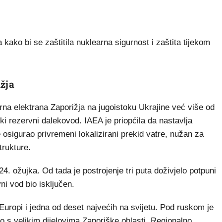
 kako bi se zaštitila nuklearna sigurnost i zaštita tijekom
ižja
arna elektrana Zaporižja na jugoistoku Ukrajine već više od
i rezervni dalekovod. IAEA je priopćila da nastavlja
osigurao privremeni lokalizirani prekid vatre, nužan za
trukture.
24. ožujka. Od tada je postrojenje tri puta doživjelo potpuni
ni vod bio isključen.
Europi i jedna od deset najvećih na svijetu. Pod ruskom je
 s velikim dijelovima Zaporiške oblasti. Regionalno