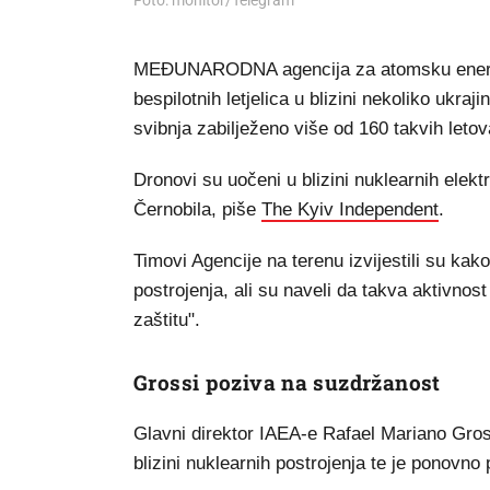
Foto: monitor/Telegram
MEĐUNARODNA agencija za atomsku energiju 
bespilotnih letjelica u blizini nekoliko ukraj
svibnja zabilježeno više od 160 takvih letov
Dronovi su uočeni u blizini nuklearnih elekt
Černobila, piše
The Kyiv Independent
.
Timovi Agencije na terenu izvijestili su kako
postrojenja, ali su naveli da takva aktivnost
zaštitu".
Grossi poziva na suzdržanost
Glavni direktor IAEA-e Rafael Mariano Gross
blizini nuklearnih postrojenja te je ponovn