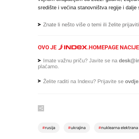
središte i većina stanovništva regije i dal
Znate li nešto više o temi ili želite prijavi
OVO JE
.
HOMEPAGE NACIJE
Imate važnu priču? Javite se na
desk@in
plaćamo.
Želite raditi na Indexu? Prijavite se
ovdje
#
rusija
#
ukrajina
#
nuklearna elektrana