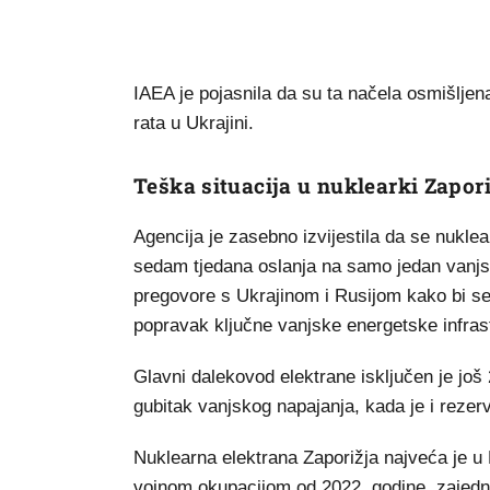
IAEA je pojasnila da su ta načela osmišljena
rata u Ukrajini.
Teška situacija u nuklearki Zapor
Agencija je zasebno izvijestila da se nukle
sedam tjedana oslanja na samo jedan vanjsk
pregovore s Ukrajinom i Rusijom kako bi se 
popravak ključne vanjske energetske infras
Glavni dalekovod elektrane isključen je još 
gubitak vanjskog napajanja, kada je i rezerv
Nuklearna elektrana Zaporižja najveća je u 
vojnom okupacijom od 2022. godine, zajedno