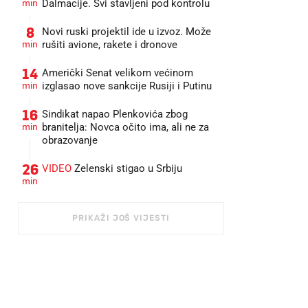
min
Dalmacije. Svi stavljeni pod kontrolu
8
Novi ruski projektil ide u izvoz. Može
min
rušiti avione, rakete i dronove
14
Američki Senat velikom većinom
min
izglasao nove sankcije Rusiji i Putinu
16
Sindikat napao Plenkovića zbog
min
branitelja: Novca očito ima, ali ne za
obrazovanje
26
VIDEO
Zelenski stigao u Srbiju
min
PRIKAŽI JOŠ VIJESTI