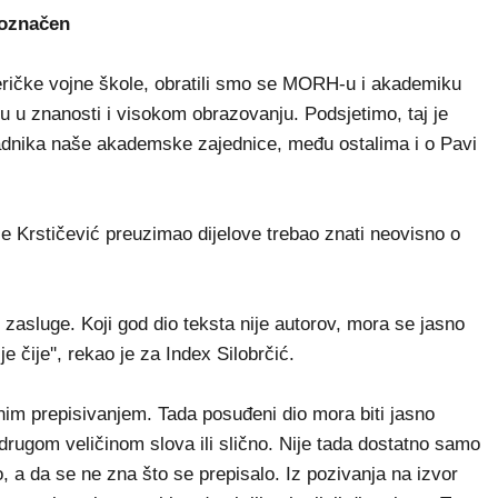
 označen
ičke vojne škole, obratili smo se MORH-u i akademiku
ku u znanosti i visokom obrazovanju. Podsjetimo, taj je
ipadnika naše akademske zajednice, među ostalima i o Pavi
je Krstičević preuzimao dijelove trebao znati neovisno o
 zasluge. Koji god dio teksta nije autorov, mora se jasno
e čije'', rekao je za Index Silobrčić.
nim prepisivanjem. Tada posuđeni dio mora biti jasno
rugom veličinom slova ili slično. Nije tada dostatno samo
o, a da se ne zna što se prepisalo. Iz pozivanja na izvor