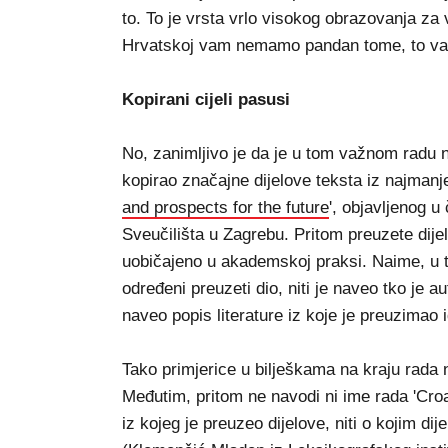
to. To je vrsta vrlo visokog obrazovanja za 
Hrvatskoj vam nemamo pandan tome, to vam 
Kopirani cijeli pasusi
No, zanimljivo je da je u tom važnom radu na 
kopirao značajne dijelove teksta iz najmanj
and prospects for the future
', objavljenog 
Sveučilišta u Zagrebu. Pritom preuzete dijel
uobičajeno u akademskoj praksi. Naime, u t
određeni preuzeti dio, niti je naveo tko je 
naveo popis literature iz koje je preuzimao i
Tako primjerice u bilješkama na kraju rada 
Međutim, pritom ne navodi ni ime rada 'Croati
iz kojeg je preuzeo dijelove, niti o kojim dij