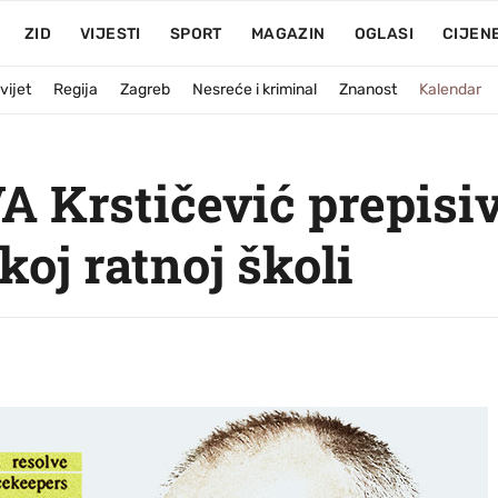
ZID
VIJESTI
SPORT
MAGAZIN
OGLASI
CIJEN
vijet
Regija
Zagreb
Nesreće i kriminal
Znanost
Kalendar
 Krstičević prepisi
oj ratnoj školi