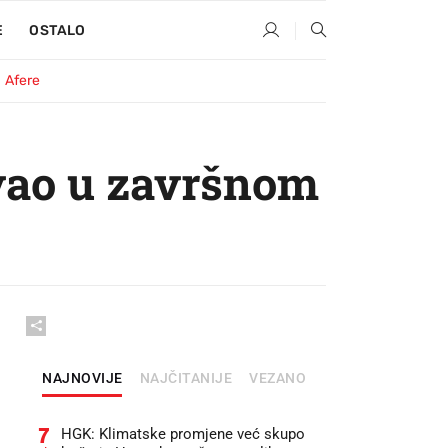
E
OSTALO
Afere
vao u završnom
NAJNOVIJE
NAJČITANIJE
VEZANO
7
HGK: Klimatske promjene već skupo