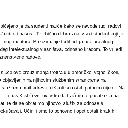
običajeno je da studenti nauče kako se navode tuđi radovi
 rečenice i pasusi. To obično dobro zna svaki student koji je
iljnog mentora. Preuzimanje tuđih ideja bez pravilnog
eg intelektualnog vlasništva, odnosno krađom. To vrijedi i
 znanstvene radove.
slučajeve preuzimanja tretiraju u američkoj vojnoj školi,
a objavljenih na njihovim službenim stranicama na
 službenu mail adresu, u školi su ostali potpuno nijemi. Na
i je li nas Krstičević ovlastio da tražimo te podatke, a na
ati te da se obratimo njihovoj službi za odnose s
kušavali. Učinili smo to ponovno i opet ostali kratkih