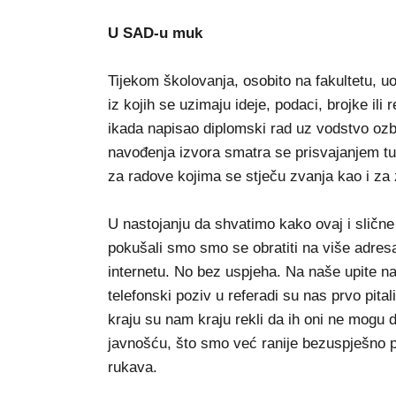
U SAD-u muk
Tijekom školovanja, osobito na fakultetu, u
iz kojih se uzimaju ideje, podaci, brojke ili
ikada napisao diplomski rad uz vodstvo ozb
navođenja izvora smatra se prisvajanjem tuđ
za radove kojima se stječu zvanja kao i za
U nastojanju da shvatimo kako ovaj i slične 
pokušali smo smo se obratiti na više adres
internetu. No bez uspjeha. Na naše upite na
telefonski poziv u referadi su nas prvo pital
kraju su nam kraju rekli da ih oni ne mogu d
javnošću, što smo već ranije bezuspješno po
rukava.