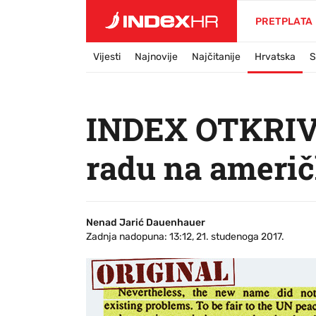
PRETPLATA
Vijesti
Najnovije
Najčitanije
Hrvatska
S
INDEX OTKRIVA
radu na američk
Nenad Jarić Dauenhauer
Zadnja nadopuna: 13:12, 21. studenoga 2017.