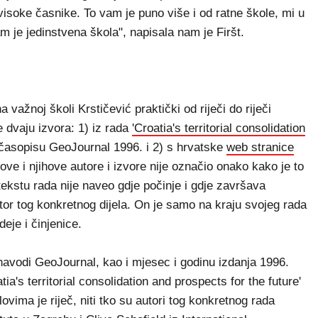
visoke časnike. To vam je puno više i od ratne škole, mi u
je jedinstvena škola", napisala nam je Firšt.
važnoj školi Krstičević praktički od riječi do riječi
e dvaju izvora: 1) iz rada
'Croatia's territorial consolidation
u časopisu GeoJournal 1996. i 2) s hrvatske
web stranice
ove i njihove autore i izvore nije označio onako kako je to
ekstu rada nije naveo gdje počinje i gdje završava
autor tog konkretnog dijela. On je samo na kraju svojeg rada
deje i činjenice.
navodi GeoJournal, kao i mjesec i godinu izdanja 1996.
a's territorial consolidation and prospects for the future'
elovima je riječ, niti tko su autori tog konkretnog rada