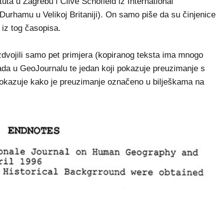
ta u Zagrebu i Clive Schofield iz International
Durhamu u Velikoj Britaniji). On samo piše da su činjenice
 iz tog časopisa.
izdvojili samo pet primjera (kopiranog teksta ima mnogo
z rada u GeoJournalu te jedan koji pokazuje preuzimanje s
 pokazuje kako je preuzimanje označeno u bilješkama na