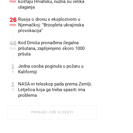
min
koštaju Hrvatsku, nužna su velika
ulaganja
26
Rusija o dronu s eksplozivom u
min
Njemačkoj: "Brzopleta ukrajinska
provokacija"
46
Kod Drniša pronađena ilegalna
min
pršutana, zaplijenjeno skoro 1000
pršuta
1
Jedna osoba poginula u požaru u
h
Kaliforniji
1
NASA-in teleskop pada prema Zemlji.
h
Letjelica koja ga treba spasiti ima
problema
PRIKAŽI JOŠ VIJESTI