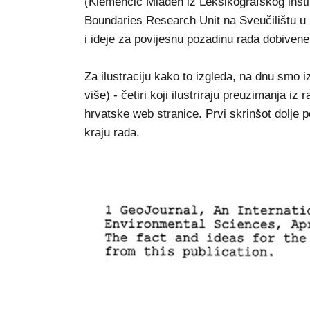
(Klemenčić Mladen iz Leksikografskog institu
Boundaries Research Unit na Sveučilištu u 
i ideje za povijesnu pozadinu rada dobivene
Za ilustraciju kako to izgleda, na dnu smo 
više) - četiri koji ilustriraju preuzimanja i
hrvatske web stranice. Prvi skrinšot dolje
kraju rada.