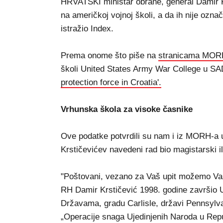
HRVATSKI ministar obrane, general Damir Kr
na američkoj vojnoj školi, a da ih nije ozna
istražio Index.
Prema onome što piše na
stranicama MOR
školi United States Army War College u SA
protection force in Croatia'.
Vrhunska škola za visoke časnike
Ove podatke potvrdili su nam i iz MORH-a u
Krstičevićev navedeni rad bio magistarski il
"Poštovani, vezano za Vaš upit možemo Vas i
RH Damir Krstičević 1998. godine završio
Državama, gradu Carlisle, državi Pennsylva
„Operacije snaga Ujedinjenih Naroda u Repu