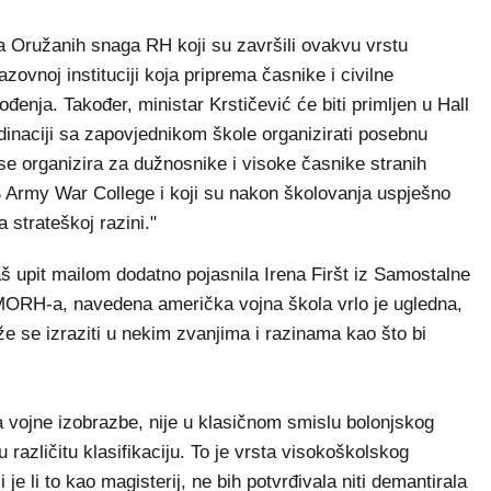
ka Oružanih snaga RH koji su završili ovakvu vrstu
zovnoj instituciji koja priprema časnike i civilne
đenja. Također, ministar Krstičević će biti primljen u Hall
dinaciji sa zapovjednikom škole organizirati posebnu
e organizira za dužnosnike i visoke časnike stranih
S Army War College i koji su nakon školovanja uspješno
a strateškoj razini."
 upit mailom dodatno pojasnila Irena Firšt iz Samostalne
MORH-a, navedena američka vojna škola vrlo je ugledna,
e se izraziti u nekim zvanjima i razinama kao što bi
zina vojne izobrazbe, nije u klasičnom smislu bolonjskog
 različitu klasifikaciju. To je vrsta visokoškolskog
e li to kao magisterij, ne bih potvrđivala niti demantirala