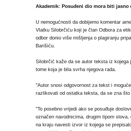
Akademik: Posuđeni dio mora biti jasno
U nemogućnosti da dobijemo komentar amer
Vlatku Silobrčiću koji je član Odbora za eti
odbor donio više mišljenja o plagiranju pr
Barišiću.
Silobrčić kaže da se autor teksta iz kojega 
tome koja je bila svrha njegova rada.
''Autor snosi odgovornost za tekst i moguće
razlikovati od ostatka teksta, da se zna što j
''To posebno vrijedi ako se posuđuje doslov
označen navodnicima, drugim tipom slova, d
na kraju navesti izvor iz kojega se prepisal