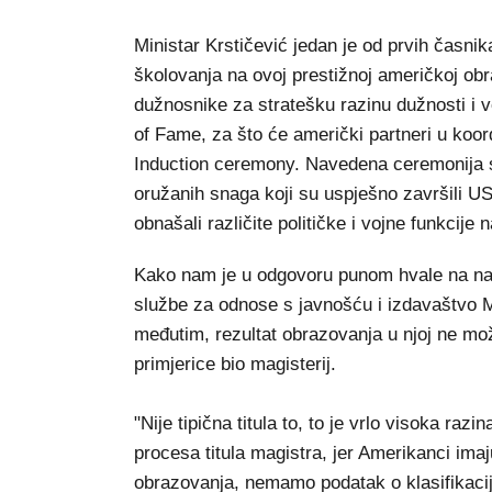
Ministar Krstičević jedan je od prvih časni
školovanja na ovoj prestižnoj američkoj obra
dužnosnike za stratešku razinu dužnosti i vo
of Fame, za što će američki partneri u koor
Induction ceremony. Navedena ceremonija s
oružanih snaga koji su uspješno završili U
obnašali različite političke i vojne funkcije n
Kako nam je u odgovoru punom hvale na naš
službe za odnose s javnošću i izdavaštvo 
međutim, rezultat obrazovanja u njoj ne mož
primjerice bio magisterij.
"Nije tipična titula to, to je vrlo visoka ra
procesa titula magistra, jer Amerikanci imaju
obrazovanja, nemamo podatak o klasifikaciji j