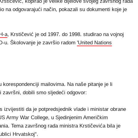
stičević, kopirao je velike dijelove svojeg završnog rada
čio na odgovarajući način, pokazali su dokumenti koje je
H-a
, Krstičević je od 1997. do 1998. studirao na vojnoj
D-u. Školovanje je završio radom
'United Nations
 korespondenciji mailovima. Na naše pitanje je li
i završni, dobili smo sljedeći odgovor:
zvijestiti da je potpredsjednik vlade i ministar obrane
 US Army War College, u Sjedinjenim Američkim
nia. Tema završnog rada ministra Krstičevića bila je
blici Hrvatskoj“.