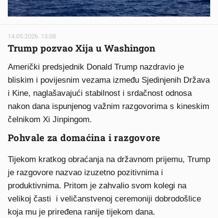
14.05.2026. 13:08
Trump pozvao Xija u Washingon
Američki predsjednik Donald Trump nazdravio je
bliskim i povijesnim vezama između Sjedinjenih Država
i Kine, naglašavajući stabilnost i srdačnost odnosa
nakon dana ispunjenog važnim razgovorima s kineskim
čelnikom Xi Jinpingom.
Pohvale za domaćina i razgovore
Tijekom kratkog obraćanja na državnom prijemu, Trump
je razgovore nazvao izuzetno pozitivnima i
produktivnima. Pritom je zahvalio svom kolegi na
velikoj časti i veličanstvenoj ceremoniji dobrodošlice
koja mu je priređena ranije tijekom dana.