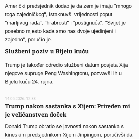
Američki predsjednik dodao je da zemlje imaju "mnogo
toga zajedničkog", istaknuvši vrijednosti poput
"marljivog rada", "hrabrosti" i "postignuća". "Svijet je
posebno mjesto kada smo nas dvoje ujedinjeni i
zajedno", poručio je.
Službeni poziv u Bijelu kuću
Trump je također odredio službeni datum posjeta Xija i
njegove supruge Peng Washingtonu, pozvavši ih u
Bijelu kuću 24. rujna.
14.05.2026. 12:33
Trump nakon sastanka s Xijem: Priređen mi
je veličanstven doček
Donald Trump obratio se javnosti nakon sastanka s
kineskim predsjednikom Xijem Jinpingom, poručivši da