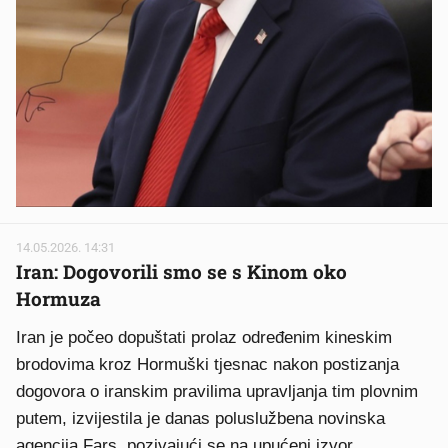
14.05.2026. 14:31
Iran: Dogovorili smo se s Kinom oko
Hormuza
Iran je počeo dopuštati prolaz određenim kineskim
brodovima kroz Hormuški tjesnac nakon postizanja
dogovora o iranskim pravilima upravljanja tim plovnim
putem, izvijestila je danas poluslužbena novinska
agencija Fars, pozivajući se na upućeni izvor.