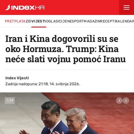
PRETPLATA
ZID
VIJESTI
OGLASI
CIJENE
SPORT
MAGAZIN
RECEPTI
KALENDA
Iran i Kina dogovorili su se
oko Hormuza. Trump: Kina
neće slati vojnu pomoć Iranu
Index Vijesti
Zadnja nadopuna: 21:18, 14. svibnja 2026.
1
/
24