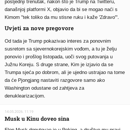
posljednji trenutak, nakon što je Trump na Twitteru,
današnjoj platformi X, objavio da bi se mogao naći s
Kimom "tek toliko da mu stisne ruku i kaže 'Zdravo'".
Uvjeti za nove pregovore
Od tada je Trump pokazivao interes za ponovnim
susretom sa sjevernokorejskim vođom, a tu je želju
ponovio i prošlog listopada, uoči svog putovanja u
Južnu Koreju. S druge strane, Kim je izjavio da se
Trumpa sjeća po dobrom, ali je ujedno ustrajao na tome
da će Pjongjang nastaviti razgovore samo ako
Washington odustane od zahtjeva za
denuklearizacijom.
14.05.2026. 11:19
Musk u Kinu doveo sina
Elon Musk doputovao je u Peking, a društvo mu pravi