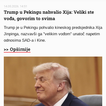
14.05.2026. 14:51
Trump u Pekingu nahvalio Xija: Veliki ste
vođa, govorim to svima
Trump je u Pekingu pohvalio kineskog predsjednika Xija
Jinpinga, nazvavši ga "velikim vođom" unatoč napetim
odnosima SAD-a i Kine.
>> Opširnije