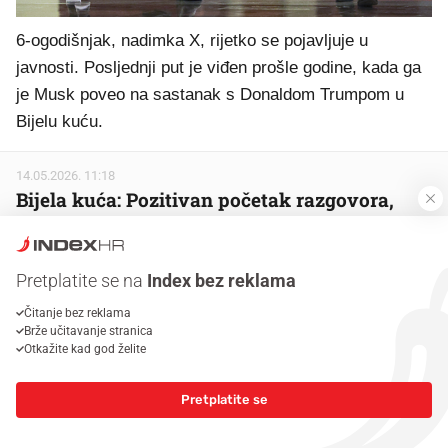
6-ogodišnjak, nadimka X, rijetko se pojavljuje u
javnosti. Posljednji put je viđen prošle godine, kada ga
je Musk poveo na sastanak s Donaldom Trumpom u
Bijelu kuću.
14.05.2026. 11:18
Bijela kuća: Pozitivan početak razgovora,
Iran ključna tema
Prvi dan važnih razgovora američkog predsjednika
Pretplatite se na
Index bez reklama
Donalda Trumpa i kineskog vođe Xi Jinpinga bio je
Čitanje bez reklama
pozitivan, ocijenili su iz Bijele kuće, ističući kako je
Brže učitavanje stranica
Iran bio jedna od ključnih tema. Budući da u izvornom
Otkažite kad god želite
članku nisu navedeni izvori, ova je atribucija generička.
Pretplatite se
U središtu razgovora Hormuški tjesnac