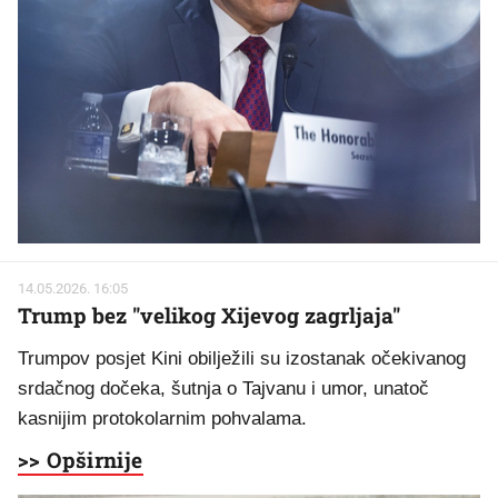
14.05.2026. 16:05
Trump bez "velikog Xijevog zagrljaja"
Trumpov posjet Kini obilježili su izostanak očekivanog
srdačnog dočeka, šutnja o Tajvanu i umor, unatoč
kasnijim protokolarnim pohvalama.
>> Opširnije