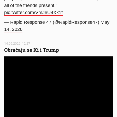
all of the friends present."
pic.twitter.com/VmJeU4Xk1f
— Rapid Response 47 (@RapidResponse47)
May
14, 2026
14.05.2026. 12:27
Obraćaju se Xi i Trump