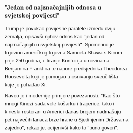
"Jedan od najznačajnijih odnosa u
svjetskoj povijesti"
Trump je povukao povijesne paralele između dviju
zemalja, opisavši njihov odnos kao "jedan od
najznačajnijih u svjetskoj povijesti". Spomenuo je
trgovinu američkog trgovca Samuela Shawa s Kinom
prije 250 godina, citiranje Konfucija u novinama
Benjamina Franklina te napore predsjednika Theodorea
Roosevelta koji je pomogao u osnivanju sveučilišta
koje je pohađao Xi.
Naveo je i modernije primjere povezanosti. "Kao što
mnogi Kinezi sada vole košarku i traperice, tako i
kineski restorani u Americi danas brojem nadmašuju
pet najvećih lanaca brze hrane u Sjedinjenim Državama
zajedno", rekao je, ocijenivši kako to "puno govori".