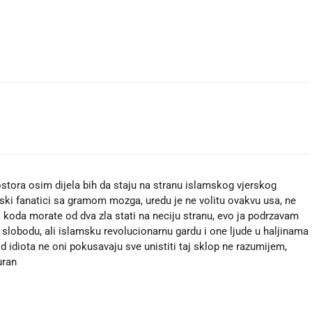
stora osim dijela bih da staju na stranu islamskog vjerskog
erski fanatici sa gramom mozga, uredu je ne volitu ovakvu usa, ne
no koda morate od dva zla stati na neciju stranu, evo ja podrzavam
 slobodu, ali islamsku revolucionarnu gardu i one ljude u haljinama
od idiota ne oni pokusavaju sve unistiti taj sklop ne razumijem,
uran