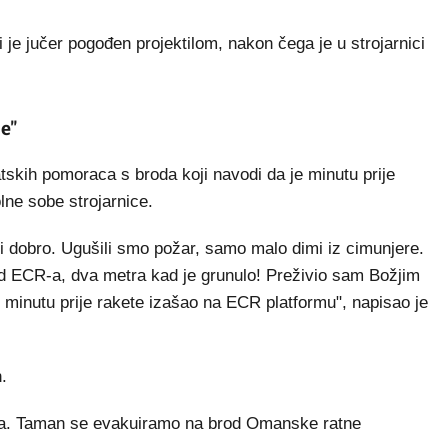
je jučer pogođen projektilom, nakon čega je u strojarnici
e"
atskih pomoraca s broda koji navodi da je minutu prije
ne sobe strojarnice.
 dobro. Ugušili smo požar, samo malo dimi iz cimunjere.
ed ECR-a, dva metra kad je grunulo! Preživio sam Božjim
 minutu prije rakete izašao na ECR platformu", napisao je
.
ljeda. Taman se evakuiramo na brod Omanske ratne