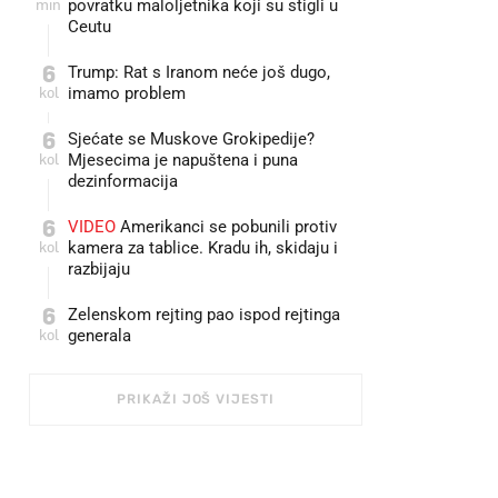
min
povratku maloljetnika koji su stigli u
Ceutu
6
Trump: Rat s Iranom neće još dugo,
kol
imamo problem
6
Sjećate se Muskove Grokipedije?
kol
Mjesecima je napuštena i puna
dezinformacija
6
VIDEO
Amerikanci se pobunili protiv
kol
kamera za tablice. Kradu ih, skidaju i
razbijaju
6
Zelenskom rejting pao ispod rejtinga
kol
generala
PRIKAŽI JOŠ VIJESTI