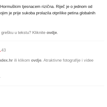
 Hormuškim tjesnacem rizična. Riječ je o jednom od
jim je prije sukoba prolazila otprilike petina globalnih
ti grešku u tekstu? Kliknite
ovdje
.
.
43.903 ČITATELJA DAN
dex.hr
ili klikom
ovdje
. Atraktivne fotografije i videe
.