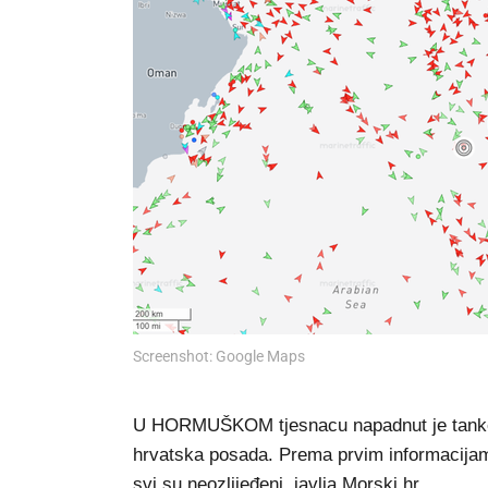
Screenshot: Google Maps
U HORMUŠKOM tjesnacu napadnut je tanker z
hrvatska posada. Prema prvim informacijama
svi su neozlijeđeni, javlja
Morski.hr
.