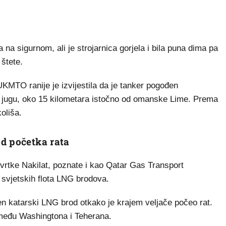
 na sigurnom, ali je strojarnica gorjela i bila puna dima pa
 štete.
KMTO ranije je izvijestila da je tanker pogođen
a jugu, oko 15 kilometara istočno od omanske Lime. Prema
oliša.
d početka rata
tvrtke Nakilat, poznate i kao Qatar Gas Transport
svjetskih flota LNG brodova.
en katarski LNG brod otkako je krajem veljače počeo rat.
zmeđu Washingtona i Teherana.