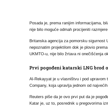
Posada je, prema ranijim informacijama, bila
nije bilo moguće odmah procijeniti razmjere
Britanska agencija za pomorsku sigurnost U
nepoznatim projektilom dok je plovio prem
UKMTO-u, nije bilo žrtava ni onečišćenja ok
Prvi pogođeni katarski LNG brod o
Al-Rekayyat je u vlasništvu i pod upravom 
Company, koja upravlja jednom od najvećih 
Reuters piše da je ovo prvi put da je pogođ
Katar je, uz to, posrednik u pregovorima i