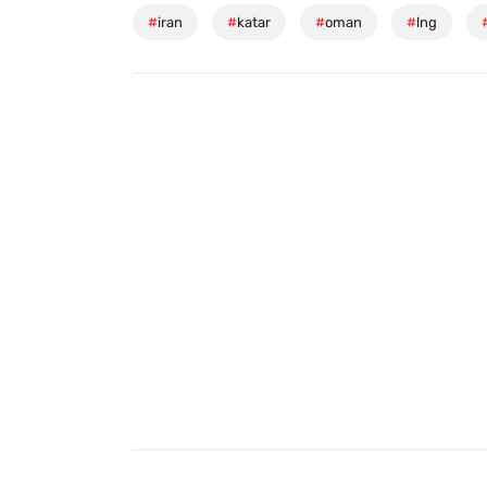
#
iran
#
katar
#
oman
#
lng