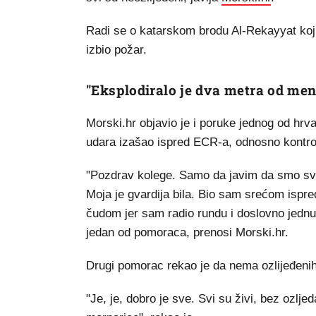
Radi se o katarskom brodu Al-Rekayyat koji 
izbio požar.
"Eksplodiralo je dva metra od men
Morski.hr objavio je i poruke jednog od hrv
udara izašao ispred ECR-a, odnosno kontrol
"Pozdrav kolege. Samo da javim da smo svi
Moja je gvardija bila. Bio sam srećom ispr
čudom jer sam radio rundu i doslovno jednu
jedan od pomoraca, prenosi Morski.hr.
Drugi pomorac rekao je da nema ozlijeđenih
"Je, je, dobro je sve. Svi su živi, bez oz