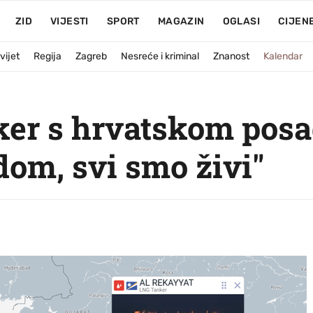
ZID
VIJESTI
SPORT
MAGAZIN
OGLASI
CIJEN
vijet
Regija
Zagreb
Nesreće i kriminal
Znanost
Kalendar
ker s hrvatskom posa
om, svi smo živi"