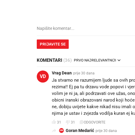
PRIJAVITE SE
KOMENTARI
(36)
PRVO NAJRELEVANTNIJI
Vrag Dean
prije 30 dana
VD
Ja stvarno ne razumijem ljude sa ovih pro
rezima!! Ej pa tu drzavu vode popovi i vj
volim je ni ja, ali podrzavati ove užas, o
obicni iranski obrazovani narod koji hoće
ne, dobiju uvijete kakve nikad nisu imali 
njima je ustav i zvjezda vodilja kuran ej k
31
31
ODGOVORITE
Goran Medarić
prije 30 dana
GM