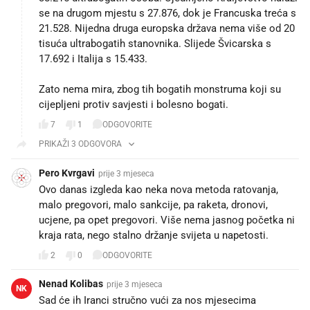
se na drugom mjestu s 27.876, dok je Francuska treća s
21.528. Nijedna druga europska država nema više od 20
tisuća ultrabogatih stanovnika. Slijede Švicarska s
17.692 i Italija s 15.433.
Zato nema mira, zbog tih bogatih monstruma koji su
cijepljeni protiv savjesti i bolesno bogati.
7
1
ODGOVORITE
PRIKAŽI 3 ODGOVORA
Pero Kvrgavi
prije 3 mjeseca
Ovo danas izgleda kao neka nova metoda ratovanja,
malo pregovori, malo sankcije, pa raketa, dronovi,
ucjene, pa opet pregovori. Više nema jasnog početka ni
kraja rata, nego stalno držanje svijeta u napetosti.
2
0
ODGOVORITE
Nenad Kolibas
prije 3 mjeseca
NK
Sad će ih Iranci stručno vući za nos mjesecima