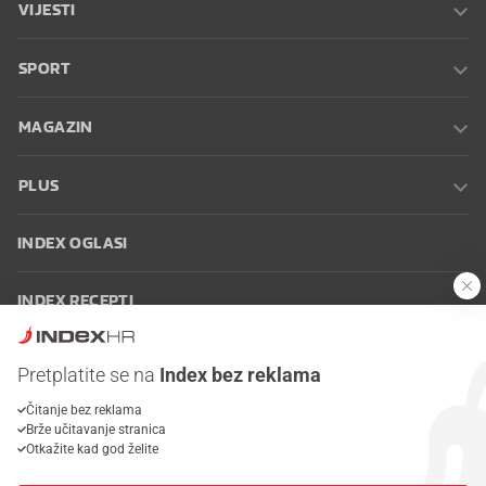
VIJESTI
SPORT
MAGAZIN
PLUS
INDEX OGLASI
INDEX RECEPTI
INFO
Pretplatite se na
Index bez reklama
Čitanje bez reklama
Oglašavanje
Zaposli se na Indexu
Kontakt
Impressum
Uvjeti
Brže učitavanje stranica
korištenja
Postavke kolačića
Otkažite kad god želite