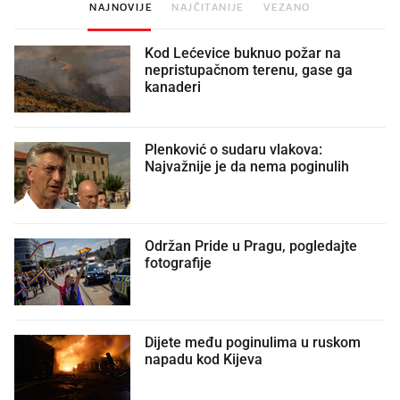
NAJNOVIJE
NAJČITANIJE
VEZANO
Kod Lećevice buknuo požar na
nepristupačnom terenu, gase ga
kanaderi
Plenković o sudaru vlakova:
Najvažnije je da nema poginulih
Održan Pride u Pragu, pogledajte
fotografije
Dijete među poginulima u ruskom
napadu kod Kijeva