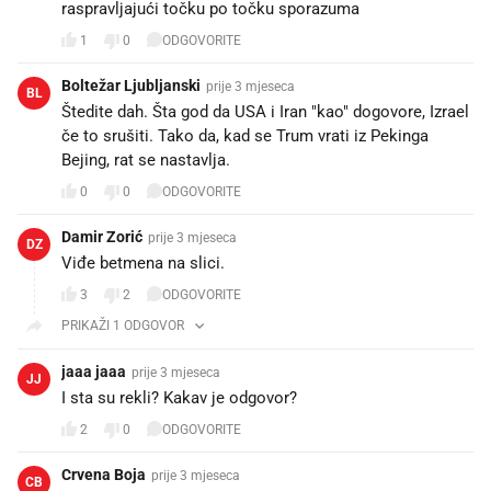
raspravljajući točku po točku sporazuma
1
0
ODGOVORITE
Boltežar Ljubljanski
prije 3 mjeseca
BL
Štedite dah. Šta god da USA i Iran "kao" dogovore, Izrael
če to srušiti. Tako da, kad se Trum vrati iz Pekinga
Bejing, rat se nastavlja.
0
0
ODGOVORITE
Damir Zorić
prije 3 mjeseca
DZ
Viđe betmena na slici.
3
2
ODGOVORITE
PRIKAŽI 1 ODGOVOR
jaaa jaaa
prije 3 mjeseca
JJ
I sta su rekli? Kakav je odgovor?
2
0
ODGOVORITE
Crvena Boja
prije 3 mjeseca
CB