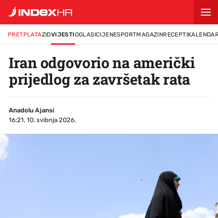
PRETPLATA
ZID
VIJESTI
OGLASI
CIJENE
SPORT
MAGAZIN
RECEPTI
KALENDA
Iran odgovorio na američki
prijedlog za završetak rata
Anadolu Ajansi
16:21, 10. svibnja 2026.