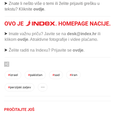
Znate li nešto više o temi ili želite prijaviti grešku u
tekstu? Kliknite
ovdje
.
Imate važnu priču? Javite se na
desk@index.hr
ili
klikom
ovdje
. Atraktivne fotografije i videe plaćamo.
Želite raditi na Indexu? Prijavite se
ovdje
.
#
izrael
#
pakistan
#
sad
#
iran
#
perzijski zaljev
PROČITAJTE JOŠ