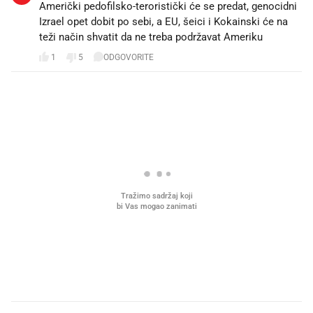
Američki pedofilsko-teroristički će se predat, genocidni
Izrael opet dobit po sebi, a EU, šeici i Kokainski će na
teži način shvatit da ne treba podržavat Ameriku
1
5
ODGOVORITE
PROČITAJTE JOŠ
Što povezuje Lexus i
Kako su im čepovi boca d
legendarnog Ponyja?
nagradu od 10.000 eura
vjerovali"