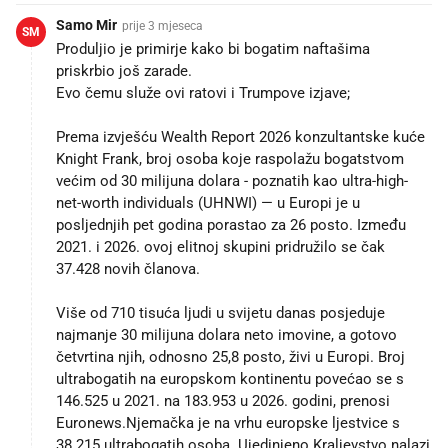
Samo Mir
prije 3 mjeseca
SM
Produljio je primirje kako bi bogatim naftašima
priskrbio još zarade.
Evo čemu služe ovi ratovi i Trumpove izjave;
Prema izvješću Wealth Report 2026 konzultantske kuće
Knight Frank, broj osoba koje raspolažu bogatstvom
većim od 30 milijuna dolara - poznatih kao ultra-high-
net-worth individuals (UHNWI) — u Europi je u
posljednjih pet godina porastao za 26 posto. Između
2021. i 2026. ovoj elitnoj skupini pridružilo se čak
37.428 novih članova.
Više od 710 tisuća ljudi u svijetu danas posjeduje
najmanje 30 milijuna dolara neto imovine, a gotovo
četvrtina njih, odnosno 25,8 posto, živi u Europi. Broj
ultrabogatih na europskom kontinentu povećao se s
146.525 u 2021. na 183.953 u 2026. godini, prenosi
Euronews.Njemačka je na vrhu europske ljestvice s
38.215 ultrabogatih osoba. Ujedinjeno Kraljevstvo nalazi