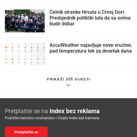
Čelnik stranke Hrvata u Crnoj Gori:
Predsjednik politički luta da sa svima
bude dobar
AccuWeather najavljuje nove vrućine,
pad temperatura tek za desetak dana
PRIKAŽI JOŠ VIJESTI
Pretplatite se na
Index bez reklama
Podržite neovisno novinarstvo i čitajte Index bez bannera.
Pretplatite se