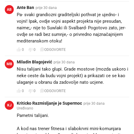
Ante Ban
prije 30 dana
AB
Pa- svaki grandiozni graditeljski pothvat je ujedno- i
vojni! Ipak, ovdje vojni aspekt projekta nije presudan,
naime;,- nije to Suwlaki ili Svalbard- Pogotovo zato, jer-
ovdje se radi bez sumnje,- o privredno najznačajnijem
mediteranskom otoku!
0
0
ODGOVORITE
Miladin Blagojević
prije 30 dana
MB
Nisu talijani tako glupi. Grade mostove (mozda uskoro i
neke ceste da budu vojni projekt) a prikazati ce se kao
ulaganje u obranu da zadovolje nato ucjene.
0
0
ODGOVORITE
Kriticko Razmisljanje je Supermoc
prije 30 dana
KJ
Uređivano
Pametni talijani.
A kod nas trener fitnesa i slabokrvni mini-komunjara