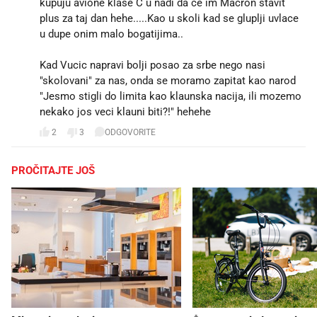
kupuju avione klase C u nadi da ce im Macron stavit
plus za taj dan hehe.....Kao u skoli kad se gluplji uvlace
u dupe onim malo bogatijima..
Kad Vucic napravi bolji posao za srbe nego nasi
"skolovani" za nas, onda se moramo zapitat kao narod
"Jesmo stigli do limita kao klaunska nacija, ili mozemo
nekako jos veci klauni biti?!" hehehe
2
3
ODGOVORITE
PROČITAJTE JOŠ