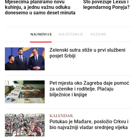
Mjesecima planiramo novu
Što povezuje Lexus i
kuhinju, a jednu važnu odluku
legendarnog Ponyja?
donesemo u samo deset minuta
NAJNOVIJE
NAJČITANIJE
VEZANO
Zelenski sutra stiže u prvi službeni
posjet Srbiji
Pet mjesta oko Zagreba daje pomoć
za učenike i roditelje. Plaćaju
bilježnice i knjige
KALENDAR
Potukao je Mađare, posložio Crkvu i
bio najvažniji vladar srednjeg vijeka