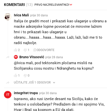
KOMENTARI
(13)
Ivica Mali
prije 30 dana
Italija će graditi most i prikazati kao ulaganje u obranu a
rvacke adezejske lopine povcećat će mirovine lažnim
hrvi i to prikazati kao ulaganje u
obranu....haaaa....haaa....haaaa. Laži, laži, laži me ti to
radiš najbolje.
2
1
ODGOVORITE
Bruno Vitasović
prije 28 dana
BV
@Ivica mali, pod tektonskim pločama misliš na
Sicilijansku cosu nostru i Ndranghetu na kopnu?
1
0
UČITAJTE JOŠ 1 ODGOVOR
integritet trupa
prije 30 dana
IT
Ispravno, ako rusi izvrše desant na Siciliju, kako će
tenkovi u oslobađanje? Predlažem da i mi spojimo Vis,
Hvar i Brač sa kopnom a EU da plati.