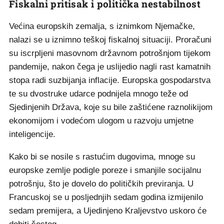
Fiskalni pritisak i politička nestabilnost
Većina europskih zemalja, s iznimkom Njemačke,
nalazi se u iznimno teškoj fiskalnoj situaciji. Proračuni
su iscrpljeni masovnom državnom potrošnjom tijekom
pandemije, nakon čega je uslijedio nagli rast kamatnih
stopa radi suzbijanja inflacije. Europska gospodarstva
te su dvostruke udarce podnijela mnogo teže od
Sjedinjenih Država, koje su bile zaštićene raznolikijom
ekonomijom i vodećom ulogom u razvoju umjetne
inteligencije.
Kako bi se nosile s rastućim dugovima, mnoge su
europske zemlje podigle poreze i smanjile socijalnu
potrošnju, što je dovelo do političkih previranja. U
Francuskoj se u posljednjih sedam godina izmijenilo
sedam premijera, a Ujedinjeno Kraljevstvo uskoro će