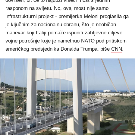
dovršen, bit će to najduži viseći most s jednim
rasponom na svijetu. No, ovaj most nije samo
infrastrukturni projekt - premijerka Meloni proglasila ga
je ključnim za nacionalnu obranu, što je neobičan
manevar koji Italiji pomaže ispuniti zahtjevne ciljeve
vojne potrošnje koje je nametnuo NATO pod pritiskom
američkog predsjednika Donalda Trumpa, piše
CNN
.