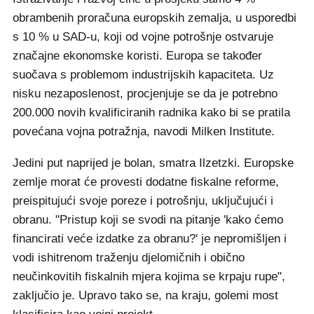
obrambenih proračuna europskih zemalja, u usporedbi
s 10 % u SAD-u, koji od vojne potrošnje ostvaruje
značajne ekonomske koristi. Europa se također
suočava s problemom industrijskih kapaciteta. Uz
nisku nezaposlenost, procjenjuje se da je potrebno
200.000 novih kvalificiranih radnika kako bi se pratila
povećana vojna potražnja, navodi Milken Institute.
Jedini put naprijed je bolan, smatra Ilzetzki. Europske
zemlje morat će provesti dodatne fiskalne reforme,
preispitujući svoje poreze i potrošnju, uključujući i
obranu. "Pristup koji se svodi na pitanje 'kako ćemo
financirati veće izdatke za obranu?' je nepromišljen i
vodi ishitrenom traženju djelomičnih i obično
neučinkovitih fiskalnih mjera kojima se krpaju rupe",
zaključio je. Upravo tako se, na kraju, golemi most