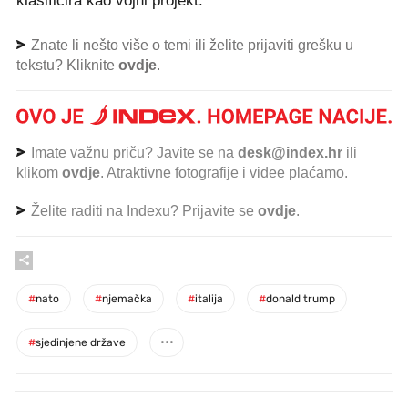
klasificira kao vojni projekt.
Znate li nešto više o temi ili želite prijaviti grešku u
tekstu? Kliknite
ovdje
.
Imate važnu priču? Javite se na
desk@index.hr
ili
klikom
ovdje
. Atraktivne fotografije i videe plaćamo.
Želite raditi na Indexu? Prijavite se
ovdje
.
#
nato
#
njemačka
#
italija
#
donald trump
#
sjedinjene države