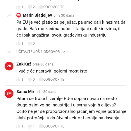
1
2
ODGOVORITE
Marin Sladoljev
prije 30 dana
MS
Pa EU je već platio za pelješac, pa smo dali kinezima da
grade. Baš me zanima hoće li Talijani dati kinezima, ili
će ipak angažirati svoju građevinsku industriju 🤔
1
0
UČITAJTE JOŠ 1 ODGOVOR
Žak Kaž
prije 30 dana
ŽK
I vučić će napraviti golemi most isto
1
0
ODGOVORITE
Samo Mir
prije 30 dana
SM
Pitam se troše li zemlje EU-a uopće novac na nešto
drugo osim vojne industrije i u svrhu vojnih ciljeva?
Očito ne jer se proporcionalno jačanjem vojne potrošnje
slabi potrošnja u društveni sektor i socijalna davanja.
1
1
ODGOVORITE