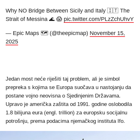
Why NO Bridge Between Sicily and Italy 🇮🇹 The
Strait of Messina 🌊 😱
pic.twitter.com/PLzZchUhvY
— Epic Maps 🗺️ (@theepicmap)
November 15,
2025
Jedan most neće riješiti taj problem, ali je simbol
prepreka s kojima se Europa suočava u nastojanju da
postane vojno neovisna o Sjedinjenim Državama.
Upravo je američka zaštita od 1991. godine oslobodila
1.8 bilijuna eura (engl. trillion) za europsku socijalnu
potrošnju, prema podacima njemačkog instituta Ifo.