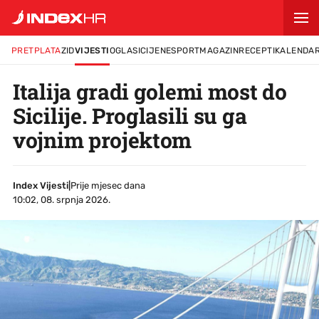
PRETPLATA
ZID
VIJESTI
OGLASI
CIJENE
SPORT
MAGAZIN
RECEPTI
KALENDA
Italija gradi golemi most do
Sicilije. Proglasili su ga
vojnim projektom
Index Vijesti
|
Prije mjesec dana
10:02, 08. srpnja 2026.