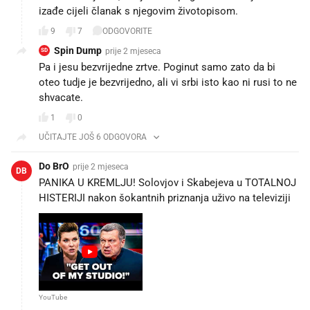
izađe cijeli članak s njegovim životopisom.
9
7
ODGOVORITE
Spin Dump
prije 2 mjeseca
SD
Pa i jesu bezvrijedne zrtve. Poginut samo zato da bi
oteo tudje je bezvrijedno, ali vi srbi isto kao ni rusi to ne
shvacate.
1
0
UČITAJTE JOŠ 6 ODGOVORA
Do BrO
prije 2 mjeseca
DB
PANIKA U KREMLJU! Solovjov i Skabejeva u TOTALNOJ
YouTube