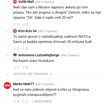
Veliki Mali
prije 2 mjeseca
VM
Neki dan sam u Moskvi napravio anketu po tom
pitanju.:Tko želi poginut u Ukrajini" Zamisli, nitko se nije
izjasnio "ZA". Gdje ti nađe ovih 20 mil?😂😂
5
3
Kizo Kizo 44
prije 2 mjeseca
KK
To samo govori o intelektualnoj nadmoći NATO-a.
Samo je budala spremna zrtvovati 20 milijuna ljudi.
2
0
Anitustasa Lazisablajburga
prije 2 mjeseca
Na kojem staro hrvaskom
1
0
UČITAJTE JOŠ 1 ODGOVOR
Marko Maki77
prije 2 mjeseca
MM
Kad ce nato jednom objaviti koliko je Ukrajinaca
poginulo-onesposobljeno??
4
2
ODGOVORITE