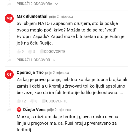
PRIKAŽI 2 ODGOVORA
Max Blumenthal
prije 2 mjeseca
MB
Svi ubijeni NATO i Zapadnim oružjem, što bi poslije
ovoga moglo poći krivo? Možda to da se rat "vrati"
Evropi i Zapadu? Zapad može biti sretan što je Putin je
još na čelu Rusije.
9
5
ODGOVORITE
PRIKAŽI 1 ODGOVOR
Operacija Trio
prije 2 mjeseca
OT
Za kaj je pravo pitanje, nebitno kolika je točna brojka ali
zamisli debila u Kremlju žrtvovati toliko ljudi apsolutno
bezveze, kao da im fali teritorije ludilo jednostavno.....
12
8
ODGOVORITE
Džejbi Vens
prije 2 mjeseca
DV
Marko, s obzirom da je teritorij glavna ruska crvena
linija u pregovorima, da, Rusi ratuju prvenstveno za
teritorij.