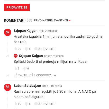
PRIJAVITE SE
KOMENTARI
(53)
Stjepan Kajgan
prije 2 mjeseca
SK
Hrvatska izgubila 1 milijun stanovnika zadnji 20 godina
bez rata
20
6
ODGOVORITE
Stjepan Kajgan
prije 2 mjeseca
SK
Splitski čedo ti si prebroja milijun mrtvi Rusa
1
0
UČITAJTE JOŠ 2 ODGOVORA
Šaban Šalabajzer
prije 2 mjeseca
ŠŠ
Rusi su spremni izgubiti još 20 miliona .A NATO pa
nisam baš siguran.
10
6
ODGOVORITE