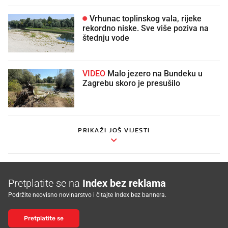
Vrhunac toplinskog vala, rijeke
rekordno niske. Sve više poziva na
štednju vode
VIDEO
Malo jezero na Bundeku u
Zagrebu skoro je presušilo
PRIKAŽI JOŠ VIJESTI
Pretplatite se na
Index bez reklama
Podržite neovisno novinarstvo i čitajte Index bez bannera.
Pretplatite se