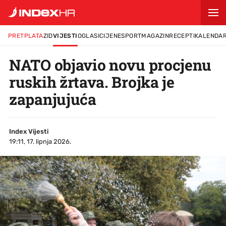
PRETPLATA
ZID
VIJESTI
OGLASI
CIJENE
SPORT
MAGAZIN
RECEPTI
KALENDA
NATO objavio novu procjenu
ruskih žrtava. Brojka je
zapanjujuća
Index Vijesti
19:11, 17. lipnja 2026.