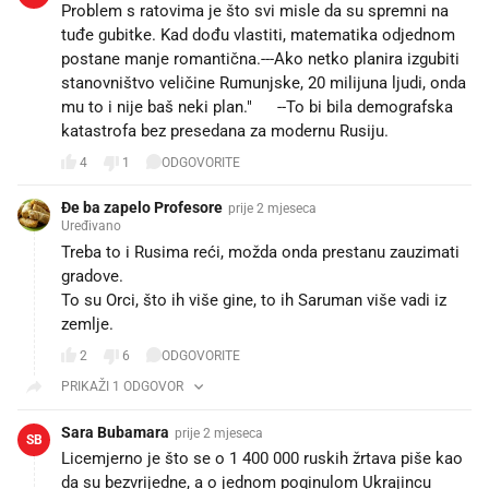
Problem s ratovima je što svi misle da su spremni na
tuđe gubitke. Kad dođu vlastiti, matematika odjednom
postane manje romantična.---Ako netko planira izgubiti
stanovništvo veličine Rumunjske, 20 milijuna ljudi, onda
mu to i nije baš neki plan." 😄--To bi bila demografska
katastrofa bez presedana za modernu Rusiju.
4
1
ODGOVORITE
Đe ba zapelo Profesore
prije 2 mjeseca
Uređivano
Treba to i Rusima reći, možda onda prestanu zauzimati
gradove.
To su Orci, što ih više gine, to ih Saruman više vadi iz
zemlje.
2
6
ODGOVORITE
PRIKAŽI 1 ODGOVOR
Sara Bubamara
prije 2 mjeseca
SB
Licemjerno je što se o 1 400 000 ruskih žrtava piše kao
da su bezvrijedne, a o jednom poginulom Ukrajincu