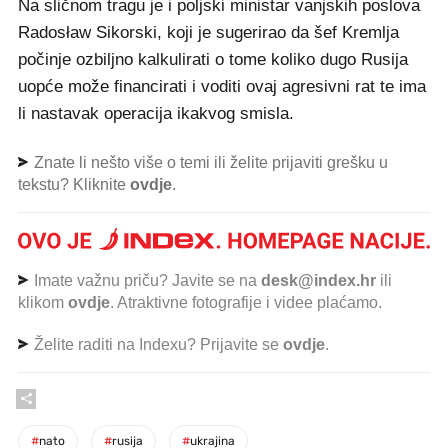
Na sličnom tragu je i poljski ministar vanjskih poslova
Radosław Sikorski, koji je sugerirao da šef Kremlja
počinje ozbiljno kalkulirati o tome koliko dugo Rusija
uopće može financirati i voditi ovaj agresivni rat te ima
li nastavak operacija ikakvog smisla.
Znate li nešto više o temi ili želite prijaviti grešku u
tekstu? Kliknite
ovdje
.
Imate važnu priču? Javite se na
desk@index.hr
ili
klikom
ovdje
. Atraktivne fotografije i videe plaćamo.
Želite raditi na Indexu? Prijavite se
ovdje
.
#
nato
#
rusija
#
ukrajina