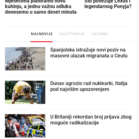
Mjesecima planiramo novu
Što povezuje Lexus i
kuhinju, a jednu važnu odluku
legendarnog Ponyja?
donesemo u samo deset minuta
NAJNOVIJE
NAJČITANIJE
VEZANO
Španjolska istražuje novi poziv na
masovni ulazak migranata u Ceutu
Dunav ugrozio rad nuklearki, Italija
pod najvišim upozorenjem
U Britaniji rekordan broj prijava zbog
moguće radikalizacije