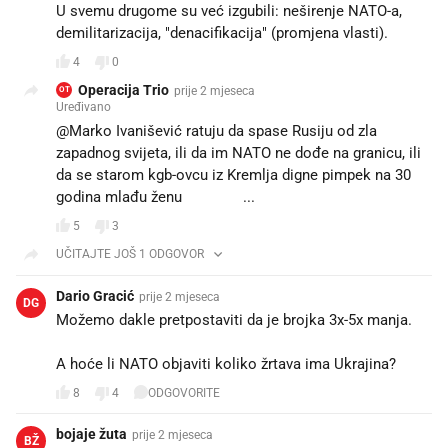
U svemu drugome su već izgubili: neširenje NATO-a,
demilitarizacija, "denacifikacija" (promjena vlasti).
4
0
Operacija Trio
prije 2 mjeseca
OT
Uređivano
@Marko Ivanišević ratuju da spase Rusiju od zla
zapadnog svijeta, ili da im NATO ne dođe na granicu, ili
da se starom kgb-ovcu iz Kremlja digne pimpek na 30
godina mlađu ženu 🤪🤪🤪...
5
3
UČITAJTE JOŠ 1 ODGOVOR
Dario Gracić
prije 2 mjeseca
DG
Možemo dakle pretpostaviti da je brojka 3x-5x manja.
A hoće li NATO objaviti koliko žrtava ima Ukrajina?
8
4
ODGOVORITE
bojaje žuta
prije 2 mjeseca
BŽ