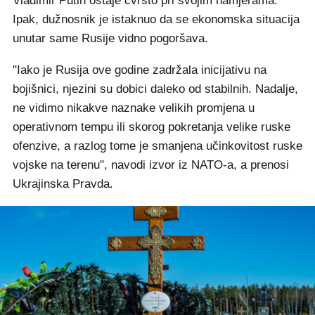
Vladimir Putin ostaje čvrsto pri svojim namjerama.
Ipak, dužnosnik je istaknuo da se ekonomska situacija
unutar same Rusije vidno pogoršava.
"Iako je Rusija ove godine zadržala inicijativu na
bojišnici, njezini su dobici daleko od stabilnih. Nadalje,
ne vidimo nikakve naznake velikih promjena u
operativnom tempu ili skorog pokretanja velike ruske
ofenzive, a razlog tome je smanjena učinkovitost ruske
vojske na terenu", navodi izvor iz NATO-a, a prenosi
Ukrajinska Pravda.