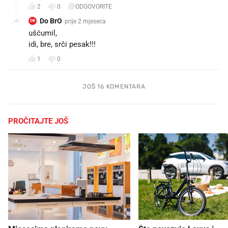
2
0
ODGOVORITE
Do BrO
prije 2 mjeseca
DB
ušćumil,
idi, bre, srči pesak!!!
1
0
JOŠ 16 KOMENTARA
PROČITAJTE JOŠ