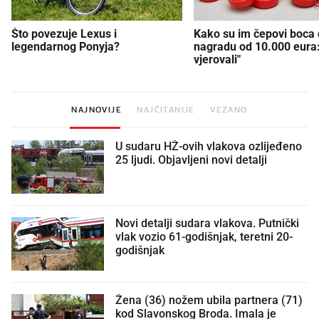
Što povezuje Lexus i
Kako su im čepovi boca d
legendarnog Ponyja?
nagradu od 10.000 eura
vjerovali"
NAJNOVIJE
NAJČITANIJE
VEZANO
U sudaru HŽ-ovih vlakova ozlijeđeno
25 ljudi. Objavljeni novi detalji
Novi detalji sudara vlakova. Putnički
vlak vozio 61-godišnjak, teretni 20-
godišnjak
Žena (36) nožem ubila partnera (71)
kod Slavonskog Broda. Imala je