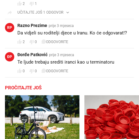
2
1
UČITAJTE JOŠ 1 ODGOVOR
Razno Prezime
prije 3 mjeseca
RP
Da vidjeli su roditelji djece u Iranu. Ko će odgovarat!?
2
0
ODGOVORITE
Đorđe Patković
prije 3 mjeseca
ĐP
Te ljude trebaju srediti iranci kao u terminatoru
0
0
ODGOVORITE
PROČITAJTE JOŠ