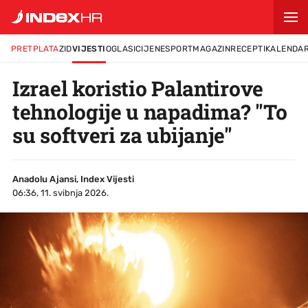
PRETPLATA
ZID
VIJESTI
OGLASI
CIJENE
SPORT
MAGAZIN
RECEPTI
KALENDA
Izrael koristio Palantirove
tehnologije u napadima? "To
su softveri za ubijanje"
Anadolu Ajansi, Index Vijesti
06:36, 11. svibnja 2026.