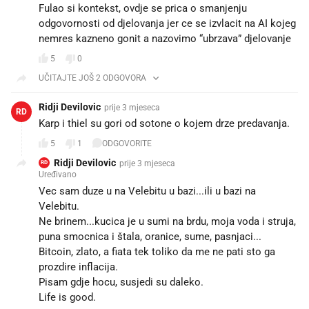
Fulao si kontekst, ovdje se prica o smanjenju
odgovornosti od djelovanja jer ce se izvlacit na AI kojeg
nemres kazneno gonit a nazovimo “ubrzava” djelovanje
5
0
UČITAJTE JOŠ 2 ODGOVORA
Ridji Devilovic
prije 3 mjeseca
RD
Karp i thiel su gori od sotone o kojem drze predavanja.
5
1
ODGOVORITE
Ridji Devilovic
prije 3 mjeseca
RD
Uređivano
Vec sam duze u na Velebitu u bazi...ili u bazi na
Velebitu.
Ne brinem...kucica je u sumi na brdu, moja voda i struja,
puna smocnica i štala, oranice, sume, pasnjaci...
Bitcoin, zlato, a fiata tek toliko da me ne pati sto ga
prozdire inflacija.
Pisam gdje hocu, susjedi su daleko.
Life is good.