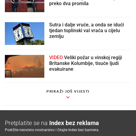
preko dva promila
Sutra i dalje vruće, a onda se idući
tjedan toplinski val vraća u cijelu
zemlju
VIDEO
Veliki požar u vinskoj regiji
Britanske Kolumbije, tisuće ljudi
evakuirane
PRIKAŽI JOŠ VIJESTI
Pretplatite se na
Index bez reklama
Podržite neovisno novinarstvo i čitajte Index bez bannera.