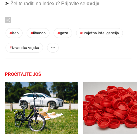
Želite raditi na Indexu? Prijavite se
ovdje
.
#
iran
#
libanon
#
gaza
#
umjetna inteligencija
#
izraelska vojska
PROČITAJTE JOŠ