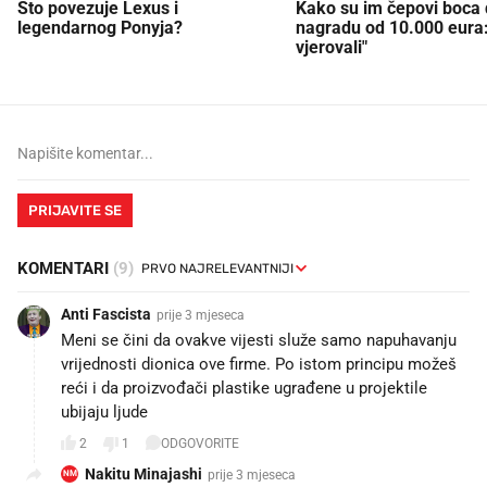
Što povezuje Lexus i
Kako su im čepovi boca d
legendarnog Ponyja?
nagradu od 10.000 eura
vjerovali"
PRIJAVITE SE
KOMENTARI
(9)
Anti Fascista
prije 3 mjeseca
Meni se čini da ovakve vijesti služe samo napuhavanju
vrijednosti dionica ove firme. Po istom principu možeš
reći i da proizvođači plastike ugrađene u projektile
ubijaju ljude
2
1
ODGOVORITE
Nakitu Minajashi
prije 3 mjeseca
NM