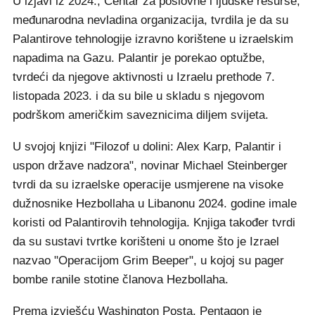
U izjavi iz 2024., Centar za poslovne i ljudske resurse,
međunarodna nevladina organizacija, tvrdila je da su
Palantirove tehnologije izravno korištene u izraelskim
napadima na Gazu. Palantir je porekao optužbe,
tvrdeći da njegove aktivnosti u Izraelu prethode 7.
listopada 2023. i da su bile u skladu s njegovom
podrškom američkim saveznicima diljem svijeta.
U svojoj knjizi "Filozof u dolini: Alex Karp, Palantir i
uspon države nadzora", novinar Michael Steinberger
tvrdi da su izraelske operacije usmjerene na visoke
dužnosnike Hezbollaha u Libanonu 2024. godine imale
koristi od Palantirovih tehnologija. Knjiga također tvrdi
da su sustavi tvrtke korišteni u onome što je Izrael
nazvao "Operacijom Grim Beeper", u kojoj su pager
bombe ranile stotine članova Hezbollaha.
Prema izvješću Washington Posta, Pentagon je