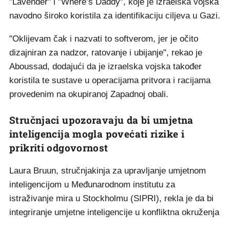
"Lavender" i "Where’s Daddy", koje je izraelska vojska
navodno široko koristila za identifikaciju ciljeva u Gazi.
"Oklijevam čak i nazvati to softverom, jer je očito
dizajniran za nadzor, ratovanje i ubijanje", rekao je
Aboussad, dodajući da je izraelska vojska također
koristila te sustave u operacijama pritvora i racijama
provedenim na okupiranoj Zapadnoj obali.
Stručnjaci upozoravaju da bi umjetna
inteligencija mogla povećati rizike i
prikriti odgovornost
Laura Bruun, stručnjakinja za upravljanje umjetnom
inteligencijom u Međunarodnom institutu za
istraživanje mira u Stockholmu (SIPRI), rekla je da bi
integriranje umjetne inteligencije u konfliktna okruženja