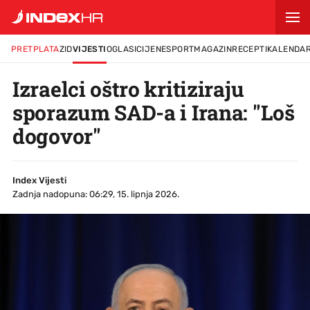
PRETPLATA
ZID
VIJESTI
OGLASI
CIJENE
SPORT
MAGAZIN
RECEPTI
KALENDA
Izraelci oštro kritiziraju
sporazum SAD-a i Irana: "Loš
dogovor"
Index Vijesti
Zadnja nadopuna: 06:29, 15. lipnja 2026.