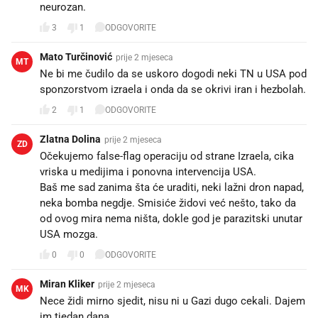
neurozan.
3
1
ODGOVORITE
Mato Turčinović
prije 2 mjeseca
MT
Ne bi me čudilo da se uskoro dogodi neki TN u USA pod
sponzorstvom izraela i onda da se okrivi iran i hezbolah.
2
1
ODGOVORITE
Zlatna Dolina
prije 2 mjeseca
ZD
Očekujemo false-flag operaciju od strane Izraela, cika
vriska u medijima i ponovna intervencija USA.
Baš me sad zanima šta će uraditi, neki lažni dron napad,
neka bomba negdje. Smisiće židovi već nešto, tako da
od ovog mira nema ništa, dokle god je parazitski unutar
USA mozga.
0
0
ODGOVORITE
Miran Kliker
prije 2 mjeseca
MK
Nece židi mirno sjedit, nisu ni u Gazi dugo cekali. Dajem
im tjedan dana.