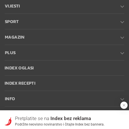
VIJESTI
SPORT
MAGAZIN
PLUS
INDEX OGLASI
INDEX RECEPTI
INFO
Oglašavanje
Zaposli se na Indexu
Kontakt
Impressum
Uvjeti
Pretplatite se na
Index bez reklama
korištenja
Postavke kolačića
Podržite neovisno novinarstvo i čitajte Index bez bannera.