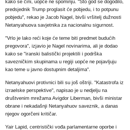
kako se čini, uopće ne spominju. "Što god se dogodilo,
predsjednik Trump proglasit će pobjedu, i to potpunu
pobjedu", rekao je Jacob Nagel, bivši vršitelj dužnosti
Netanyahuova savjetnika za nacionalnu sigurnost.
"Vrlo je lako reći koje će teme biti predmet budućih
pregovora", izjavio je Nagel novinarima, ali je dodao
kako se "iranski balistički projektili i podrška
savezničkim skupinama u regiji uopće ne pojavljuju
kao teme u javno dostupnim detaljima".
Netanyahuovi protivnici bili su još oštriji. "Katastrofa iz
izraelske perspektive", napisao je u nedjelju na
društvenim mrežama Avigdor Liberman, bivši ministar
obrane i nekadašnji Netanyahuov saveznik, a danas
njegov ogorčeni kritičar.
Yair Lapid, centristički vođa parlamentarne oporbe i