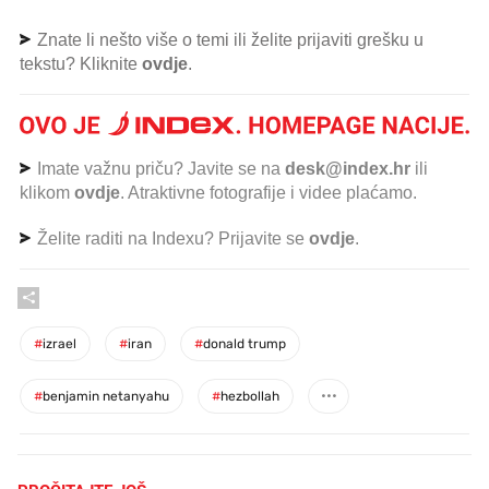
Znate li nešto više o temi ili želite prijaviti grešku u
tekstu? Kliknite
ovdje
.
Imate važnu priču? Javite se na
desk@index.hr
ili
klikom
ovdje
. Atraktivne fotografije i videe plaćamo.
Želite raditi na Indexu? Prijavite se
ovdje
.
#
izrael
#
iran
#
donald trump
#
benjamin netanyahu
#
hezbollah