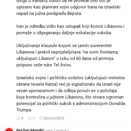
ulogu u iranskoj odluci da ne provede ono što je
opisano kao planirani vojni odgovor Irana na izraelski
napad na južna predgrađa Bejruta.
Iran je odredbu vidio kao ustupak koji koristi Libanonu i
pomaže u izbjegavanju daljnje eskalacije sukoba.
Uključivanje klauzule kojom se jamči suverenitet
Libanona i prekid neprijateljstava "na svim frontama,
uključujući Libanon" u roku od 60 dana od primirja
potpuno veže ruke Tel Avivu.
Izraelsko vojno i političko vodstvo (uključujući ministra
obrane Israela Katza) već je signaliziralo da Izrael nije
vezan sporazumom i da odbija povući se s položaja
koje kontrolira u južnom Libanonu, što stvara ogroman
potencijal za politički sukob s administracijom Donalda
Trumpa.
8
1
ODGOVORITE
Dražen Mandić
prije 2 mjeseca