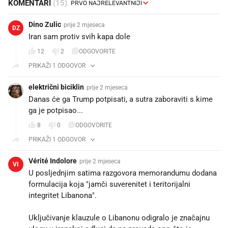
KOMENTARI
(15)
Dino Zulic
prije 2 mjeseca
DZ
Iran sam protiv svih kapa dole
12
2
ODGOVORITE
PRIKAŽI 1 ODGOVOR
električni biciklin
prije 2 mjeseca
Danas će ga Trump potpisati, a sutra zaboraviti s kime
ga je potpisao...
8
0
ODGOVORITE
PRIKAŽI 1 ODGOVOR
Vérité Indolore
prije 2 mjeseca
VI
U posljednjim satima razgovora memorandumu dodana
formulacija koja "jamči suverenitet i teritorijalni
integritet Libanona".
Uključivanje klauzule o Libanonu odigralo je značajnu