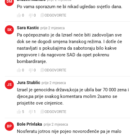
DM
Po vama sporazum ne bi nikad ugledao svjetlo dana.
0
0
ODGOVORITE
Sara Kastic
prije 2 mjeseca
SK
Pa općepoznato je da Izrael neće biti zadovoljan sve
dok se ne dogodi smjena Iranskog režima. I dotle će
nastavljati s pokušajima da sabotoraju bilo kakve
pregovore i da nagovore SAD da opet pokrenu
bombardiranje.
0
0
ODGOVORITE
Jura Stublic
prije 2 mjeseca
JS
Izrael je genocidna država,koja je ubila bar 70 000 zena i
djece,pa prije svakog komentara molim 2samo se
prisjetite ove cinjenice.
5
1
ODGOVORITE
Bole Privlaka
prije 2 mjeseca
BP
Nosferatu jotros nije pojeo novorođenče pa je malo