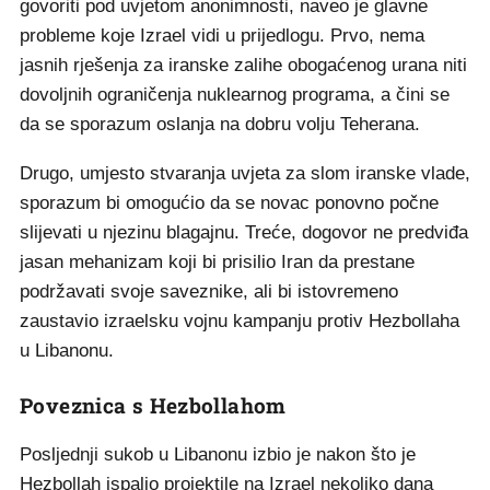
govoriti pod uvjetom anonimnosti, naveo je glavne
probleme koje Izrael vidi u prijedlogu. Prvo, nema
jasnih rješenja za iranske zalihe obogaćenog urana niti
dovoljnih ograničenja nuklearnog programa, a čini se
da se sporazum oslanja na dobru volju Teherana.
Drugo, umjesto stvaranja uvjeta za slom iranske vlade,
sporazum bi omogućio da se novac ponovno počne
slijevati u njezinu blagajnu. Treće, dogovor ne predviđa
jasan mehanizam koji bi prisilio Iran da prestane
podržavati svoje saveznike, ali bi istovremeno
zaustavio izraelsku vojnu kampanju protiv Hezbollaha
u Libanonu.
Poveznica s Hezbollahom
Posljednji sukob u Libanonu izbio je nakon što je
Hezbollah ispalio projektile na Izrael nekoliko dana