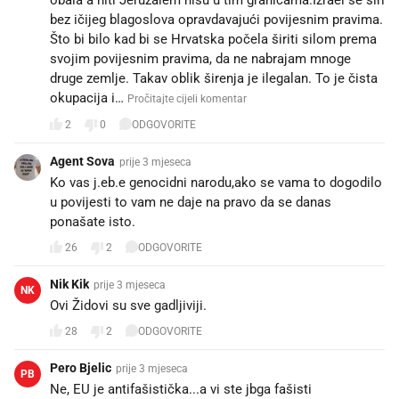
bez ičijeg blagoslova opravdavajući povijesnim pravima.
Što bi bilo kad bi se Hrvatska počela širiti silom prema
svojim povijesnim pravima, da ne nabrajam mnoge
druge zemlje. Takav oblik širenja je ilegalan. To je čista
okupacija i…
Pročitajte cijeli komentar
2
0
ODGOVORITE
Agent Sova
prije 3 mjeseca
Ko vas j.eb.e genocidni narodu,ako se vama to dogodilo
u povijesti to vam ne daje na pravo da se danas
ponašate isto.🖕🖕
26
2
ODGOVORITE
Nik Kik
prije 3 mjeseca
NK
Ovi Židovi su sve gadljiviji.
28
2
ODGOVORITE
Pero Bjelic
prije 3 mjeseca
PB
Ne, EU je antifašistička...a vi ste jbga fašisti