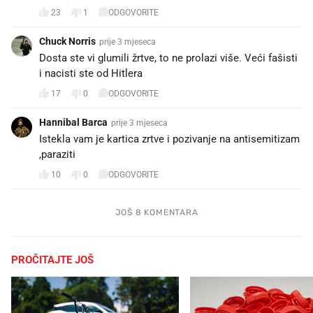
23
1
ODGOVORITE
Chuck Norris
prije 3 mjeseca
Dosta ste vi glumili žrtve, to ne prolazi više. Veći fašisti
i nacisti ste od Hitlera
17
0
ODGOVORITE
Hannibal Barca
prije 3 mjeseca
Istekla vam je kartica zrtve i pozivanje na antisemitizam
,paraziti
10
0
ODGOVORITE
JOŠ 8 KOMENTARA
PROČITAJTE JOŠ