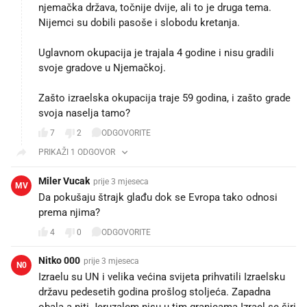
njemačka država, točnije dvije, ali to je druga tema.
Nijemci su dobili pasoše i slobodu kretanja.
Uglavnom okupacija je trajala 4 godine i nisu gradili
svoje gradove u Njemačkoj.
Zašto izraelska okupacija traje 59 godina, i zašto grade
svoja naselja tamo?
7
2
ODGOVORITE
PRIKAŽI 1 ODGOVOR
Miler Vucak
prije 3 mjeseca
MV
Da pokušaju štrajk glađu dok se Evropa tako odnosi
prema njima?
4
0
ODGOVORITE
Nitko 000
prije 3 mjeseca
N0
Izraelu su UN i velika većina svijeta prihvatili Izraelsku
državu pedesetih godina prošlog stoljeća. Zapadna
obala a niti Jeruzalem nisu u tim granicama.Izrael se širi