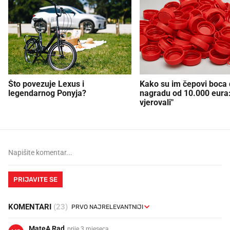
Što povezuje Lexus i
Kako su im čepovi boca d
legendarnog Ponyja?
nagradu od 10.000 eura
vjerovali"
PRIJAVITE SE
KOMENTARI
(23)
MateA Rad
prije 3 mjeseca