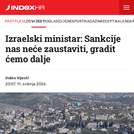
PRETPLATA
ZID
VIJESTI
OGLASI
CIJENE
SPORT
MAGAZIN
RECEPTI
KALENDA
Izraelski ministar: Sankcije
nas neće zaustaviti, gradit
ćemo dalje
Index Vijesti
20:07, 11. svibnja 2026.