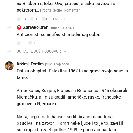
na Bliskom istoku. Ovaj proces je usko povezan s
pokretom…
Pročitajte cijeli komentar
13
1
ODGOVORITE
Zdravko Dren
prije 3 mjeseca
ZD
Anticionisti su antifašisti modernog doba.
3
1
UČITAJTE JOŠ 1 ODGOVOR
Držim i Tvrdim
prije 3 mjeseca
Oni su okupirali Palestinu 1967 i sad grade svoja naselja
tamo.
Amerikanci, Sovjeti, Francuzi i Britanci su 1945 okupirali
Njemačku, ali nisu gradili američke, ruske, francuske
gradove u Njemačkoj.
Ništa, nego malo hapsili, sudili bivšim nacistima,
osuđivali na zatvor ili smrt neke ljude i to je to, završili
su okupaciju za 4 godine, 1949 je ponovno nastala