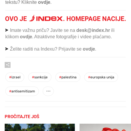
tekstu? Kliknite
ovdje
.
Imate važnu priču? Javite se na
desk@index.hr
ili
klikom
ovdje
. Atraktivne fotografije i videe plaćamo.
Želite raditi na Indexu? Prijavite se
ovdje
.
#
izrael
#
sankcije
#
palestina
#
europska unija
#
antisemitizam
PROČITAJTE JOŠ