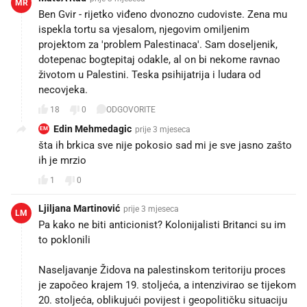
MR
Ben Gvir - rijetko viđeno dvonozno cudoviste. Zena mu
ispekla tortu sa vjesalom, njegovim omiljenim
projektom za 'problem Palestinaca'. Sam doseljenik,
dotepenac bogtepitaj odakle, al on bi nekome ravnao
životom u Palestini. Teska psihijatrija i ludara od
necovjeka.
18
0
ODGOVORITE
Edin Mehmedagic
prije 3 mjeseca
EM
šta ih brkica sve nije pokosio sad mi je sve jasno zašto
ih je mrzio
1
0
Ljiljana Martinović
prije 3 mjeseca
LM
Pa kako ne biti anticionist? Kolonijalisti Britanci su im
to poklonili
Naseljavanje Židova na palestinskom teritoriju proces
je započeo krajem 19. stoljeća, a intenzivirao se tijekom
20. stoljeća, oblikujući povijest i geopolitičku situaciju