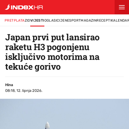
PRETPLATA
ZID
VIJESTI
OGLASI
CIJENE
SPORT
MAGAZIN
RECEPTI
KALENDA
Japan prvi put lansirao
raketu H3 pogonjenu
isključivo motorima na
tekuće gorivo
Hina
08:18, 12. lipnja 2026.