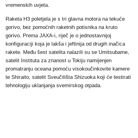
vremenskih uvjeta.
Raketa H3 poletjela je s tri glavna motora na tekuće
gorivo, bez pomoćnih raketnih potisnika na kruto
gorivo. Prema JAXA-i, riječ je o jednostavnijoj
konfiguraciji koja je lakša i jeftinija od drugih inačica
rakete. Među šest satelita nalazili su se Umitsubame,
satelit Instituta za znanost u Tokiju namijenjen
promatranju oceana pomoću visokoučinkovite kamere
te Shiraito, satelit Sveučilišta Shizuoka koji će testirati
tehnologiju uklanjanja svemirskog otpada.