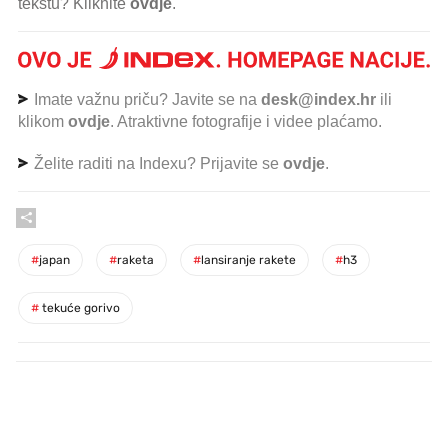
tekstu? Kliknite
ovdje
.
Imate važnu priču? Javite se na
desk@index.hr
ili
klikom
ovdje
. Atraktivne fotografije i videe plaćamo.
Želite raditi na Indexu? Prijavite se
ovdje
.
#
japan
#
raketa
#
lansiranje rakete
#
h3
#
tekuće gorivo
PROČITAJTE JOŠ