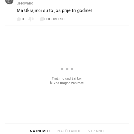
Uređivano
Ma Ukrajinci su to još prije tri godine!
0
0
ODGOVORITE
PROČITAJTE JOŠ
Što povezuje Lexus i
Kako su im čepovi boca d
legendarnog Ponyja?
nagradu od 10.000 eura
vjerovali"
NAJNOVIJE
NAJČITANIJE
VEZANO