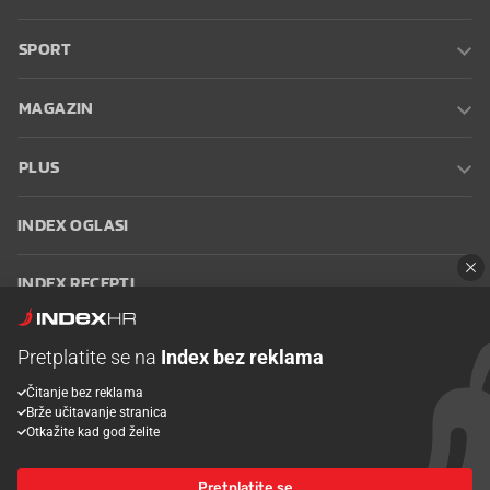
SPORT
MAGAZIN
PLUS
INDEX OGLASI
INDEX RECEPTI
INFO
Pretplatite se na
Index bez reklama
Čitanje bez reklama
Oglašavanje
Zaposli se na Indexu
Kontakt
Impressum
Uvjeti
Brže učitavanje stranica
korištenja
Postavke kolačića
Otkažite kad god želite
Pretplatite se