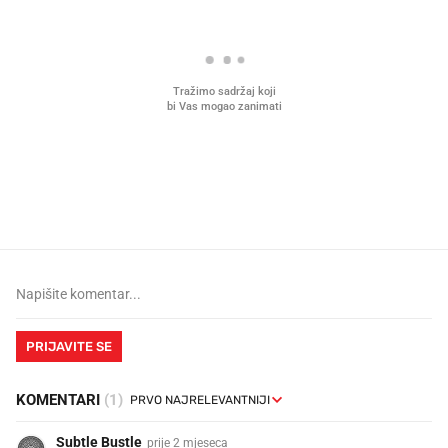
Što povezuje Lexus i
Kako su im čepovi boca d
legendarnog Ponyja?
nagradu od 10.000 eura
vjerovali"
PRIJAVITE SE
KOMENTARI
(1)
Subtle Bustle
prije 2 mjeseca