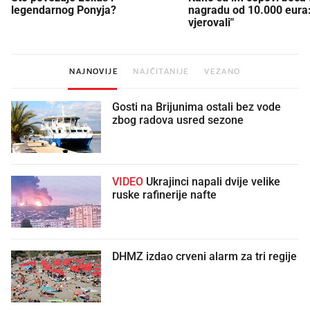
legendarnog Ponyja?
nagradu od 10.000 eura
vjerovali"
NAJNOVIJE
NAJČITANIJE
VEZANO
Gosti na Brijunima ostali bez vode
zbog radova usred sezone
VIDEO
Ukrajinci napali dvije velike
ruske rafinerije nafte
DHMZ izdao crveni alarm za tri regije