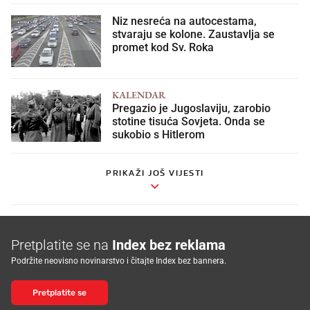
Niz nesreća na autocestama,
stvaraju se kolone. Zaustavlja se
promet kod Sv. Roka
KALENDAR
Pregazio je Jugoslaviju, zarobio
stotine tisuća Sovjeta. Onda se
sukobio s Hitlerom
PRIKAŽI JOŠ VIJESTI
Pretplatite se na
Index bez reklama
Podržite neovisno novinarstvo i čitajte Index bez bannera.
Pretplatite se