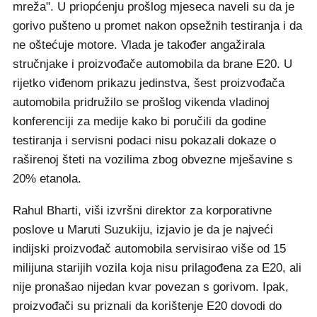
mreža". U priopćenju prošlog mjeseca naveli su da je
gorivo pušteno u promet nakon opsežnih testiranja i da
ne oštećuje motore. Vlada je također angažirala
stručnjake i proizvođače automobila da brane E20. U
rijetko viđenom prikazu jedinstva, šest proizvođača
automobila pridružilo se prošlog vikenda vladinoj
konferenciji za medije kako bi poručili da godine
testiranja i servisni podaci nisu pokazali dokaze o
raširenoj šteti na vozilima zbog obvezne mješavine s
20% etanola.
Rahul Bharti, viši izvršni direktor za korporativne
poslove u Maruti Suzukiju, izjavio je da je najveći
indijski proizvođač automobila servisirao više od 15
milijuna starijih vozila koja nisu prilagođena za E20, ali
nije pronašao nijedan kvar povezan s gorivom. Ipak,
proizvođači su priznali da korištenje E20 dovodi do