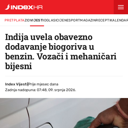
PRETPLATA
ZID
VIJESTI
OGLASI
CIJENE
SPORT
MAGAZIN
RECEPTI
KALENDA
Indija uvela obavezno
dodavanje biogoriva u
benzin. Vozači i mehaničari
bijesni
Index Vijesti
|
Prije mjesec dana
Zadnja nadopuna: 07:48, 09. srpnja 2026.