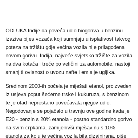
ODLUKA Indije da poveća udio biogoriva u benzinu
izaziva bijes vozača koji sumnjaju u isplativost takvog
poteza na tržištu gdje većina vozila nije prilagođena
novom gorivu. Indija, najveće svjetsko tržište za vozila
na dva kotača i treće po veličini za automobile, nastoji
smanjiti ovisnost o uvozu nafte i emisije ugljika.
Sredinom 2000-ih počela je miješati etanol, proizveden
iz usjeva poput šećerne trske i kukuruza, s benzinom
te je otad neprestano povećavala njegov udio.
Negodovanje se pojačalo u travnju ove godine kada je
E20 - benzin s 20% etanola - postao standardno gorivo
na svim crpkama, zamijenivši mješavinu s 10%
etanola za koju je većina vozila bila dizajnirana, piše