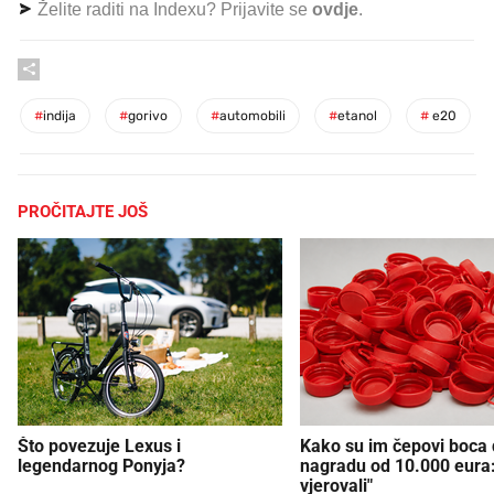
Želite raditi na Indexu? Prijavite se
ovdje
.
#
indija
#
gorivo
#
automobili
#
etanol
#
e20
PROČITAJTE JOŠ
Što povezuje Lexus i
Kako su im čepovi boca d
legendarnog Ponyja?
nagradu od 10.000 eura
vjerovali"