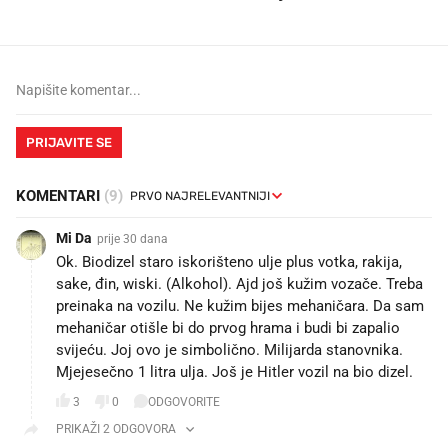
PRIJAVITE SE
KOMENTARI
(9)
Mi Da
prije 30 dana
Ok. Biodizel staro iskorišteno ulje plus votka, rakija,
sake, đin, wiski. (Alkohol). Ajd još kužim vozače. Treba
preinaka na vozilu. Ne kužim bijes mehaničara. Da sam
mehaničar otišle bi do prvog hrama i budi bi zapalio
svijeću. Joj ovo je simbolično. Milijarda stanovnika.
Mjejesečno 1 litra ulja. Još je Hitler vozil na bio dizel.
3
0
ODGOVORITE
PRIKAŽI 2 ODGOVORA