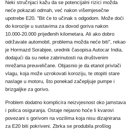
Neki stručnjaci kažu da se potencijalni rizici možda
neće pokazati odmah, već nakon višemjesečne
upotrebe E20. "Bit će to učinak s odgodom. Može doći
do korozije u sustavima za dovod goriva nakon
10.000-20.000 prijeđenih kilometara. Ali ako dobro
održavate automobil, problema možda neće biti", rekao
je Hormazd Sorabjee, urednik časopisa Autocar India,
dodajući da su neke zabrinutosti na društvenim
mrežama preuveličane. Objasnio je da etanol privlači
vlagu, koja može uzrokovati koroziju, te otopiti stare
naslage u motoru, što ponekad začepljuje pumpe i
brizgaljke za gorivo.
Problem dodatno komplicira neizvjesnost oko jamstava
i polica osiguranja. Ostaje nejasno hoće li kvarovi
povezani s gorivom na vozilima koja nisu dizajnirana
za E20 biti pokriveni. Zbrka se produbila prošlog