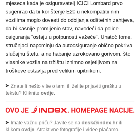
mjeseca kada je osiguravatelj ICICI Lombard prvo
sugerirao da bi korištenje E20 u nekompatibilnim
vozilima moglo dovesti do odbijanja odštetnih zahtjeva,
da bi kasnije promijenio stav, navodeći da police
osiguranja "ostaju u potpunosti važeće". Unatoč tome,
stručnjaci napominju da autoosiguranje obično pokriva
slučajnu štetu, a ne habanje uzrokovano gorivom, što
vlasnike vozila na tržištu iznimno osjetljivom na
troškove ostavlja pred velikim upitnikom.
Znate li nešto više o temi ili želite prijaviti grešku u
tekstu? Kliknite
ovdje
.
Imate važnu priču? Javite se na
desk@index.hr
ili
klikom
ovdje
. Atraktivne fotografije i videe plaćamo.