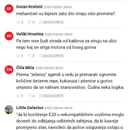
Goran Krstinić
prije mjesec dana
GK
mehaničari su bijesni zato što imaju više prometa?
3
0
ODGOVORITE
Veliki Hrvatina
prije mjesec dana
VH
Pa tam vise ljudi strada od kablova za struju na ulici
nego kaj se strga motora od loseg goriva
2
0
ODGOVORITE
Čiča Mića
prije mjesec dana
ČM
Prema "zelenoj" agendi u redu je pretvarati ogromne
količine šećerne repe, kukuruza i pšenice u gorivo
umjesto da se nahrani stanovništvo. Čudna neka logika.
3
4
ODGOVORITE
Little Galactus
prije mjesec dana
"da bi korištenje E20 u nekompatibilnim vozilima moglo
dovesti do odbijanja odštetnih zahtjeva, da bi kasnije
promijenio stav, navodeći da police osiguranja ostaju u