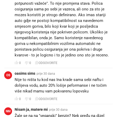
potpunosti važeće". To nije promjena stava. Polica
osiguranja sama po sebi je vazeca, ali ono za sto je
mozes koristiti je strogo definirano. Ako imas stariji
auto gdje ne postoji kompatibilnost sa navedenom
smjesom goriva, bilo koji kvar koji je posljedica
njegovog koristenja nije pokriven policom. Ukoliko je
kompatibilan, onda je. Samo koristenje navedenog
goriva u nekompatibilnim vozilima automatski ne
ponistava policu osiguranja jer ona pokriva i druge
kvarove - to je logicno i to je jedino ono sto je receno.
0
0
ODGOVORITE
oasims sims
prije 30 dana
OS
Nije to ništa tu kod nas Ina krade sama sebi naftu i
dolijeva vodu, auto 20% lošije peformanse i ne točim
više nikad mamu vam pokvarenu lopovsku
0
0
ODGOVORITE
Nisam ja, matere mi
prije 30 dana
NM
Žale se na na "veganski" benzin? Nek pređu na dizel