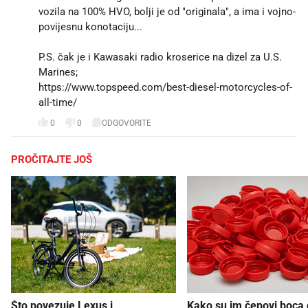
vozila na 100% HVO, bolji je od "originala", a ima i vojno-
povijesnu konotaciju...😁
P.S. čak je i Kawasaki radio kroserice na dizel za U.S.
Marines;
https://www.topspeed.com/best-diesel-motorcycles-of-
all-time/
0
0
ODGOVORITE
PROČITAJTE JOŠ
Što povezuje Lexus i
Kako su im čepovi boca d