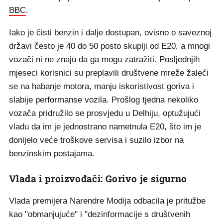
BBC
.
Iako je čisti benzin i dalje dostupan, ovisno o saveznoj
državi često je 40 do 50 posto skuplji od E20, a mnogi
vozači ni ne znaju da ga mogu zatražiti. Posljednjih
mjeseci korisnici su preplavili društvene mreže žaleći
se na habanje motora, manju iskoristivost goriva i
slabije performanse vozila. Prošlog tjedna nekoliko
vozača pridružilo se prosvjedu u Delhiju, optužujući
vladu da im je jednostrano nametnula E20, što im je
donijelo veće troškove servisa i suzilo izbor na
benzinskim postajama.
Vlada i proizvođači: Gorivo je sigurno
Vlada premijera Narendre Modija odbacila je pritužbe
kao "obmanjujuće" i "dezinformacije s društvenih