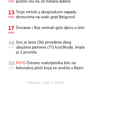
min
pozlilo mu na 20 metara dubine
13
Troje mrtvih u ukrajinskom napadu
min
dronovima na ruski grad Belgorod
17
Švicarac i Rus snimali golu djecu u Istri
min
48
Ovo je žena (36) privedena zbog
min
ubojstva partnera (71) kod Broda. Imala
je 2 promila
56
FOTO
Četvero maloljetnika bilo na
min
betonskoj ploči koja se urušila u Rijeci
PRIKAŽI JOŠ VIJESTI