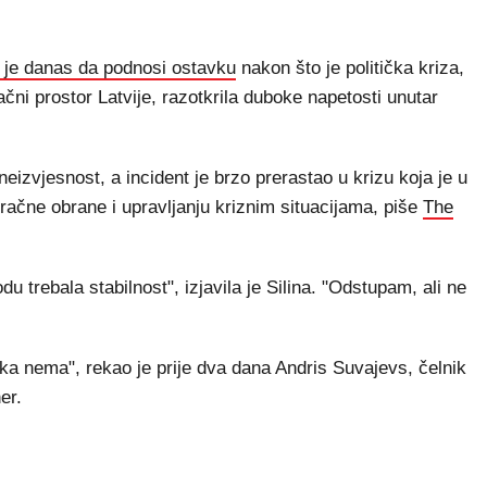
a je danas da podnosi ostavku
nakon što je politička kriza,
ni prostor Latvije, razotkrila duboke napetosti unutar
neizvjesnost, a incident je brzo prerastao u krizu koja je u
zračne obrane i upravljanju kriznim situacijama, piše
The
u trebala stabilnost", izjavila je Silina. "Odstupam, ali ne
ka nema", rekao je prije dva dana Andris Suvajevs, čelnik
er.