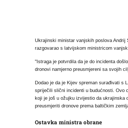
Ukrajinski ministar vanjskih poslova Andrij 
razgovarao s latvijskom ministricom vanjs
"Istraga je potvrdila da je do incidenta doš
dronovi namjerno preusmjereni sa svojih cilj
Dodao je da je Kijev spreman surađivati s 
spriječili slični incidenti u budućnosti. Ov
koji je još u ožujku izvijestio da ukrajins
preusmjeriti dronove prema baltičkim zemlja
Ostavka ministra obrane