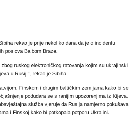
Sibiha rekao je prije nekoliko dana da je o incidentu
kih poslova Baibom Braze.
lo zbog ruskog elektroničkog ratovanja kojim su ukrajinski
eva u Rusiji", rekao je Sibiha.
Latvijom, Finskom i drugim baltičkim zemljama kako bi se
o objašnjenje podudara se s ranijim upozorenjima iz Kijeva,
ka obavještajna služba vjeruje da Rusija namjerno pokušava
ma i Finskoj kako bi potkopala potporu Ukrajini.