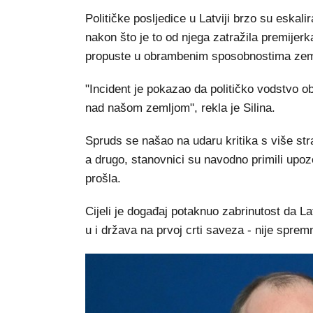
Političke posljedice u Latviji brzo su eskal
nakon što je to od njega zatražila premijerka
propuste u obrambenim sposobnostima zem
"Incident je pokazao da političko vodstvo 
nad našom zemljom", rekla je Silina.
Spruds se našao na udaru kritika s više stra
a drugo, stanovnici su navodno primili upoz
prošla.
Cijeli je događaj potaknuo zabrinutost da L
u i država na prvoj crti saveza - nije sprem