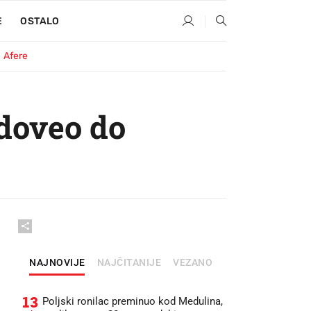
E
OSTALO
Afere
 doveo do
NAJNOVIJE
NAJČITANIJE
VEZANO
13
Poljski ronilac preminuo kod Medulina,