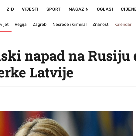
ZID
VIJESTI
SPORT
MAGAZIN
OGLASI
CIJEN
vijet
Regija
Zagreb
Nesreće i kriminal
Znanost
Kalendar
nski napad na Rusiju
erke Latvije