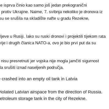
se isprva činio kao samo još jedan prekogranični
protiv Ukrajine. Naime, 7. svibnja nekoliko je dronova iz
a su se srušila na skladište nafte u gradu Rezekne,
eve u Rusiji. Iako su ruski dronovi i projektili tijekom rata
vije i drugih članica NATO-a, ovo je bio prvi put da su
 nisu presretnuti jer vojska nije mogla jamčiti sigurnost
la srušiti iznad naseljenih područja.
 crashed into an empty oil tank in Latvia
iolated Latvian airspace from the direction of Russia.
troleum storage tank in the city of Rezekne.