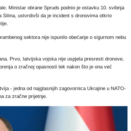
irale. Ministar obrane Spruds podnio je ostavku 10. svibnja
 Silina, ustvrdivši da je incident s dronovima otkrio
lje.
obrambenog sektora nije ispunilo obećanje o sigurnom nebu
na. Prvo, latvijska vojska nije uspjela presresti dronove,
orenja o zračnoj opasnosti tek nakon što je ona već
atvija - jedna od najglasnijih zagovornica Ukrajine u NATO-
na za zračne prijetnje.