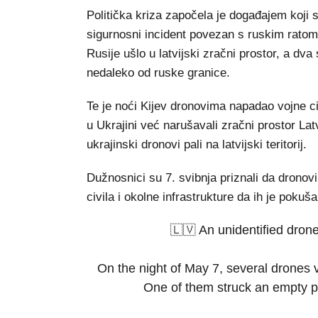
Politička kriza započela je događajem koji 
sigurnosni incident povezan s ruskim ratom 
Rusije ušlo u latvijski zračni prostor, a dv
nedaleko od ruske granice.
Te je noći Kijev dronovima napadao vojne cilj
u Ukrajini već narušavali zračni prostor Lat
ukrajinski dronovi pali na latvijski teritorij.
Dužnosnici su 7. svibnja priznali da dronovi
civila i okolne infrastrukture da ih je pokuša
🇱🇻 An unidentified drone
On the night of May 7, several drones v
One of them struck an empty pe