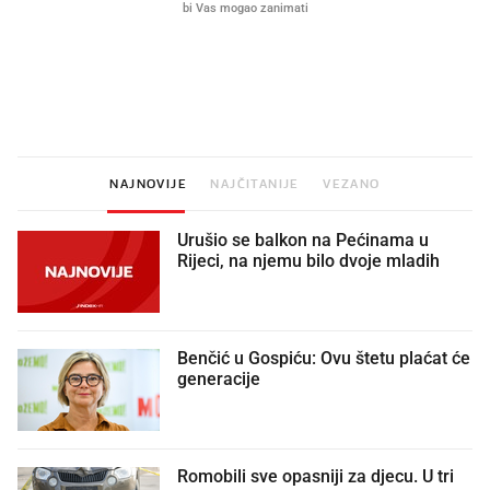
Što povezuje Lexus i
Kako su im čepovi boca d
legendarnog Ponyja?
nagradu od 10.000 eura
vjerovali"
NAJNOVIJE
NAJČITANIJE
VEZANO
Urušio se balkon na Pećinama u
Rijeci, na njemu bilo dvoje mladih
Benčić u Gospiću: Ovu štetu plaćat će
generacije
Romobili sve opasniji za djecu. U tri