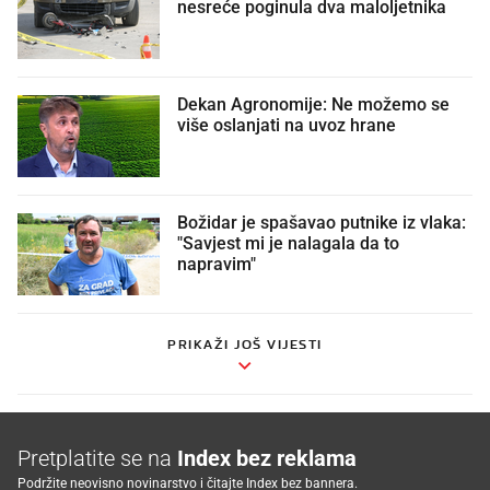
nesreće poginula dva maloljetnika
Dekan Agronomije: Ne možemo se
više oslanjati na uvoz hrane
Božidar je spašavao putnike iz vlaka:
"Savjest mi je nalagala da to
napravim"
PRIKAŽI JOŠ VIJESTI
Pretplatite se na
Index bez reklama
Podržite neovisno novinarstvo i čitajte Index bez bannera.