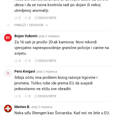
ubrza i da se rucna kontrola radi po dojavi ili nekoj
utvrdjenoj anomaliji.
2
0
ODGOVORITE
PRIKAŽI 1 ODGOVOR
Bojan Vukovic
prije 2 mjeseca
BV
Za 16 sati je prošlo 20-ak kamiona. Novi rekordi
vjerojatno najnesposobnije granične policije i carine na
svijetu.
3
0
ODGOVORITE
Pero Kvrgavi
prije 2 mjeseca
Srbija očito ima problem brzog razvoja trgovine i
prometa. Toliko robe ide prema EU da susjedi
jednostavno ne stižu sve obraditi. 😄
3
0
ODGOVORITE
Matteo B.
prije 2 mjeseca
Neka uđu Shengen kao Švicarska. Kad već ne žele u EU.