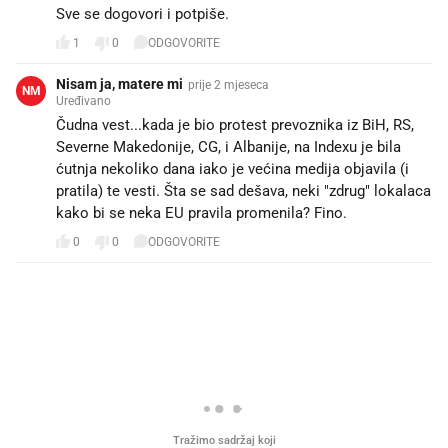
Sve se dogovori i potpiše.
1
0
ODGOVORITE
Nisam ja, matere mi
prije 2 mjeseca
NM
Uređivano
Čudna vest...kada je bio protest prevoznika iz BiH, RS,
Severne Makedonije, CG, i Albanije, na Indexu je bila
ćutnja nekoliko dana iako je većina medija objavila (i
pratila) te vesti. Šta se sad dešava, neki "zdrug" lokalaca
kako bi se neka EU pravila promenila? Fino.
0
0
ODGOVORITE
PROČITAJTE JOŠ