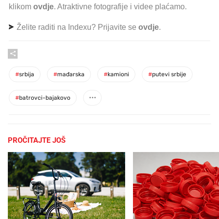
klikom
ovdje
. Atraktivne fotografije i videe plaćamo.
Želite raditi na Indexu? Prijavite se
ovdje
.
#
srbija
#
mađarska
#
kamioni
#
putevi srbije
#
batrovci-bajakovo
PROČITAJTE JOŠ