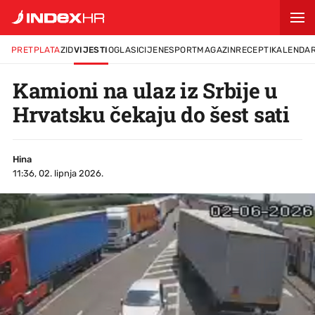
PRETPLATA
ZID
VIJESTI
OGLASI
CIJENE
SPORT
MAGAZIN
RECEPTI
KALENDA
Kamioni na ulaz iz Srbije u
Hrvatsku čekaju do šest sati
Hina
11:36, 02. lipnja 2026.