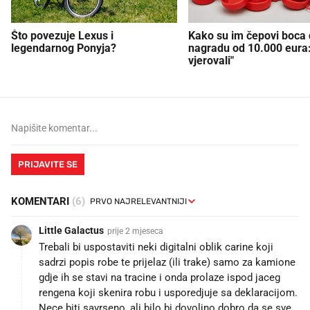
Što povezuje Lexus i
Kako su im čepovi boca d
legendarnog Ponyja?
nagradu od 10.000 eura
vjerovali"
PRIJAVITE SE
KOMENTARI
(6)
Little Galactus
prije 2 mjeseca
Trebali bi uspostaviti neki digitalni oblik carine koji
sadrzi popis robe te prijelaz (ili trake) samo za kamione
gdje ih se stavi na tracine i onda prolaze ispod jaceg
rengena koji skenira robu i usporedjuje sa deklaracijom.
Nece biti savrseno, ali bilo bi dovoljno dobro da se sve