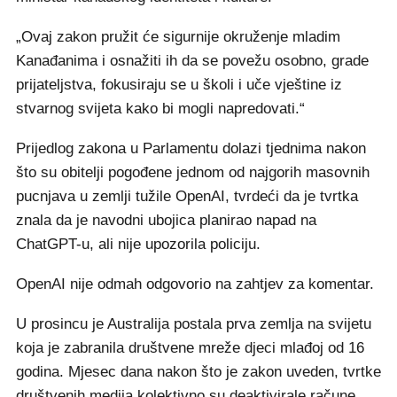
„Ovaj zakon pružit će sigurnije okruženje mladim
Kanađanima i osnažiti ih da se povežu osobno, grade
prijateljstva, fokusiraju se u školi i uče vještine iz
stvarnog svijeta kako bi mogli napredovati.“
Prijedlog zakona u Parlamentu dolazi tjednima nakon
što su obitelji pogođene jednom od najgorih masovnih
pucnjava u zemlji tužile OpenAI, tvrdeći da je tvrtka
znala da je navodni ubojica planirao napad na
ChatGPT-u, ali nije upozorila policiju.
OpenAI nije odmah odgovorio na zahtjev za komentar.
U prosincu je Australija postala prva zemlja na svijetu
koja je zabranila društvene mreže djeci mlađoj od 16
godina. Mjesec dana nakon što je zakon uveden, tvrtke
društvenih medija kolektivno su deaktivirale račune