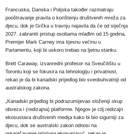
Francuska, Danska i Poljska također razmatraju
pooštravanje pravila o korištenju društvenih mreža za
djecu, dok je Grčka u travnju najavila da će od siječnja
2027. zabraniti pristup osobama mlađim od 15 godina.
Premijer Mark Carney ima tijesnu većinu u
Parlamentu, koji bi uskoro trebao na ljetnu stanku.
Brett Caraway, izvanredni profesor na Sveučilištu u
Torontu koji se fokusira na tehnologiju i privatnost,
rekao je da bi kanadski prijedlog bio sveobuhvatniji od
australskog zakona.
„Kanadski prijedlog bi podrazumijevao složeniji skup
obveza i (redizajna) platforme. Njegov je cilj redizajn
ekosustava društvenih medija kako bi bio sigurniji za
djecu, dok se australski zakon odnosi na
ograničavanje pristupa ekosustavu“, rekao je.