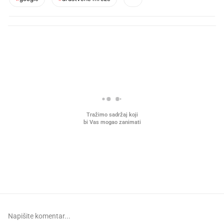
PROČITAJTE JOŠ
Što povezuje Lexus i
Kako su im čepovi boca d
legendarnog Ponyja?
nagradu od 10.000 eura
vjerovali"