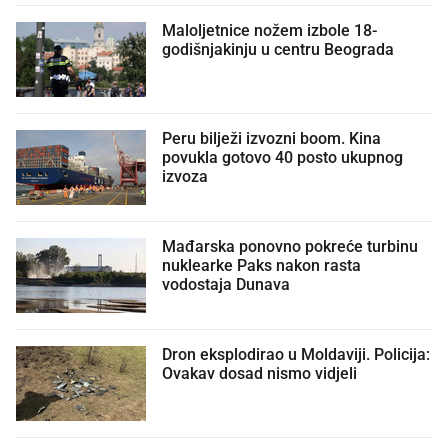
Maloljetnice nožem izbole 18-
godišnjakinju u centru Beograda
Peru bilježi izvozni boom. Kina
povukla gotovo 40 posto ukupnog
izvoza
Mađarska ponovno pokreće turbinu
nuklearke Paks nakon rasta
vodostaja Dunava
Dron eksplodirao u Moldaviji. Policija:
Ovakav dosad nismo vidjeli