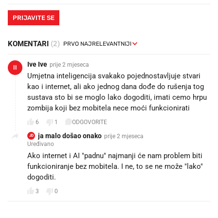
PRIJAVITE SE
KOMENTARI
(2)
Ive Ive
prije 2 mjeseca
II
Umjetna inteligencija svakako pojednostavljuje stvari
kao i internet, ali ako jednog dana dođe do rušenja tog
sustava sto bi se moglo lako dogoditi, imati cemo hrpu
zombija koji bez mobitela nece moći funkcionirati
6
1
ODGOVORITE
ja malo došao onako
prije 2 mjeseca
JD
Uređivano
Ako internet i AI "padnu" najmanji će nam problem biti
funkcioniranje bez mobitela. I ne, to se ne može "lako"
dogoditi.
3
0
PROČITAJTE JOŠ