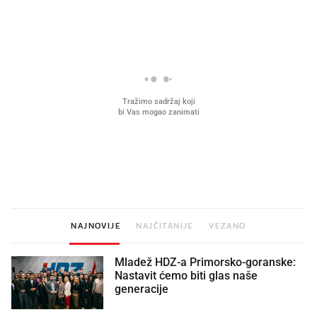
Što povezuje Lexus i
Kako su im čepovi boca d
legendarnog Ponyja?
nagradu od 10.000 eura
vjerovali"
NAJNOVIJE
NAJČITANIJE
VEZANO
Mladež HDZ-a Primorsko-goranske:
Nastavit ćemo biti glas naše
generacije