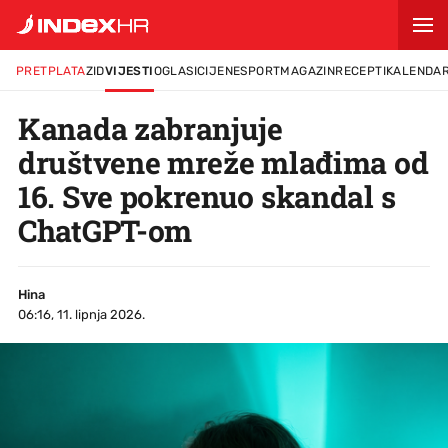
PRETPLATA
ZID
VIJESTI
OGLASI
CIJENE
SPORT
MAGAZIN
RECEPTI
KALENDA
Kanada zabranjuje
društvene mreže mlađima od
16. Sve pokrenuo skandal s
ChatGPT-om
Hina
06:16, 11. lipnja 2026.