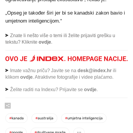
„Opseg je također širi jer bi se kanadski zakon bavio i
umjetnom inteligencijom.“
Znate li nešto više o temi ili želite prijaviti grešku u
tekstu? Kliknite
ovdje
.
Imate važnu priču? Javite se na
desk@index.hr
ili
klikom
ovdje
. Atraktivne fotografije i videe plaćamo.
Želite raditi na Indexu? Prijavite se
ovdje
.
#
kanada
#
australija
#
umjetna inteligencija
#
google
#
društvene mreže