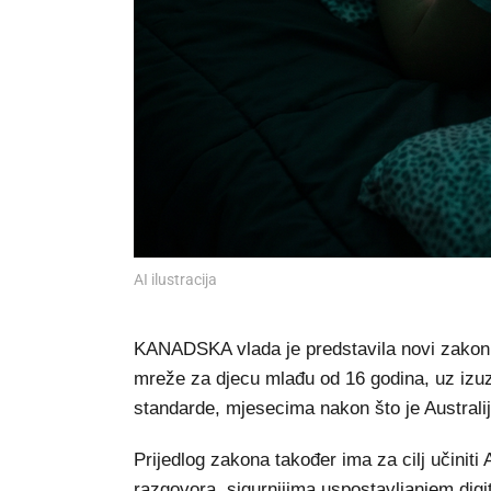
AI ilustracija
KANADSKA vlada je predstavila novi zakon o 
mreže za djecu mlađu od 16 godina, uz izu
standarde, mjesecima nakon što je Australij
Prijedlog zakona također ima za cilj učiniti
razgovora, sigurnijima uspostavljanjem dig