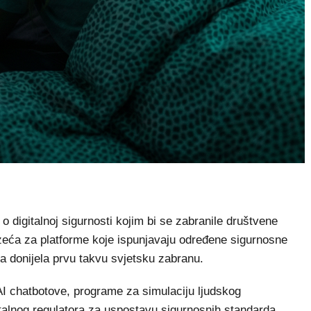
digitalnoj sigurnosti kojim bi se zabranile društvene
zeća za platforme koje ispunjavaju određene sigurnosne
a donijela prvu takvu svjetsku zabranu.
 AI chatbotove, programe za simulaciju ljudskog
italnog regulatora za uspostavu sigurnosnih standarda,