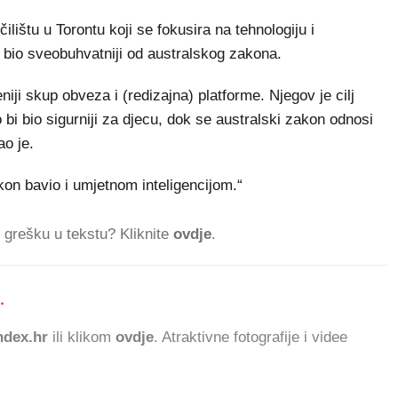
lištu u Torontu koji se fokusira na tehnologiju i
g bio sveobuhvatniji od australskog zakona.
iji skup obveza i (redizajna) platforme. Njegov je cilj
bi bio sigurniji za djecu, dok se australski zakon odnosi
ao je.
kon bavio i umjetnom inteligencijom.“
ti grešku u tekstu? Kliknite
ovdje
.
.
1.009.252 ČI
dex.hr
ili klikom
ovdje
. Atraktivne fotografije i videe
.