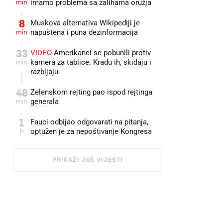
min
imamo problema sa zalihama oružja
8
Muskova alternativa Wikipediji je
min
napuštena i puna dezinformacija
33
VIDEO
Amerikanci se pobunili protiv
min
kamera za tablice. Kradu ih, skidaju i
razbijaju
48
Zelenskom rejting pao ispod rejtinga
min
generala
1
Fauci odbijao odgovarati na pitanja,
h
optužen je za nepoštivanje Kongresa
PRIKAŽI JOŠ VIJESTI