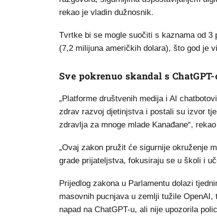
rekao je vladin dužnosnik.
Tvrtke bi se mogle suočiti s kaznama od 3 p
(7,2 milijuna američkih dolara), što god je 
Sve pokrenuo skandal s ChatGPT
„Platforme društvenih medija i AI chatbotov
zdrav razvoj djetinjstva i postali su izvor t
zdravlja za mnoge mlade Kanađane“, rekao je
„Ovaj zakon pružit će sigurnije okruženje 
grade prijateljstva, fokusiraju se u školi i 
Prijedlog zakona u Parlamentu dolazi tjedn
masovnih pucnjava u zemlji tužile OpenAI, t
napad na ChatGPT-u, ali nije upozorila polic