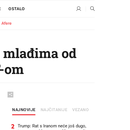
E
OSTALO
Afere
e mlađima od
T-om
NAJNOVIJE
NAJČITANIJE
VEZANO
2
Trump: Rat s Iranom neće još dugo,