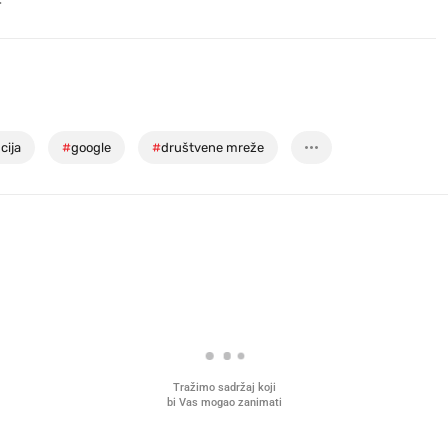
cija
#
google
#
društvene mreže
Tražimo sadržaj koji
bi Vas mogao zanimati