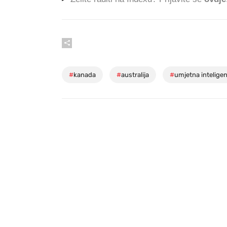
#
kanada
#
australija
#
umjetna inteligen