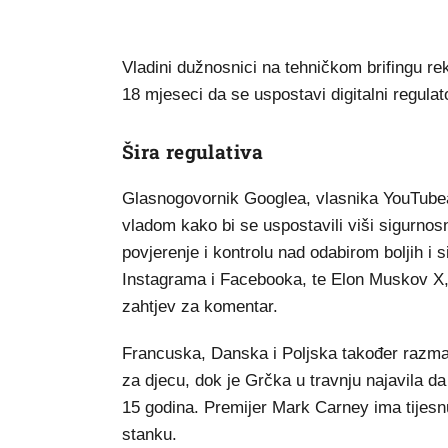
Vladini dužnosnici na tehničkom brifingu re
18 mjeseci da se uspostavi digitalni regulat
Šira regulativa
Glasnogovornik Googlea, vlasnika YouTubea
vladom kako bi se uspostavili viši sigurnosni
povjerenje i kontrolu nad odabirom boljih i 
Instagrama i Facebooka, te Elon Muskov X, 
zahtjev za komentar.
Francuska, Danska i Poljska također razmat
za djecu, dok je Grčka u travnju najavila d
15 godina. Premijer Mark Carney ima tijesnu
stanku.