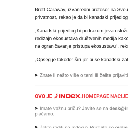
Brett Caraway, izvanredni profesor na Sveuči
privatnost, rekao je da bi kanadski prijedlo
„Kanadski prijedlog bi podrazumijevao složen
redizajn ekosustava društvenih medija kako 
na ograničavanje pristupa ekosustavu“, rek
„Opseg je također širi jer bi se kanadski za
Znate li nešto više o temi ili želite prijavi
OVO JE
.
HOMEPAGE NACIJE
Imate važnu priču? Javite se na
desk@in
plaćamo.
Želite raditi na Indexu? Prijavite se
ovdje