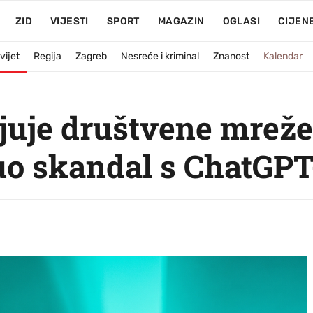
ZID
VIJESTI
SPORT
MAGAZIN
OGLASI
CIJEN
vijet
Regija
Zagreb
Nesreće i kriminal
Znanost
Kalendar
juje društvene mrež
uo skandal s ChatGP