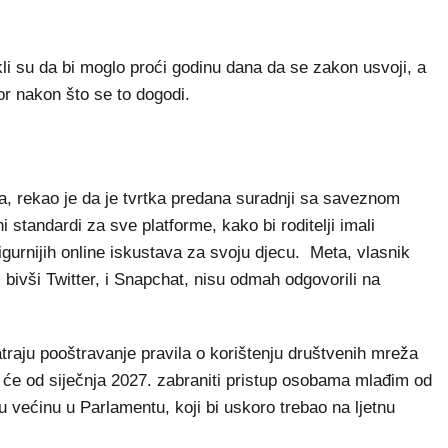
kli su da bi moglo proći godinu dana da se zakon usvoji, a
or nakon što se to dogodi.
, rekao je da je tvrtka predana suradnji sa saveznom
 standardi za sve platforme, kako bi roditelji imali
sigurnijih online iskustava za svoju djecu. Meta, vlasnik
bivši Twitter, i Snapchat, nisu odmah odgovorili na
raju pooštravanje pravila o korištenju društvenih mreža
a će od siječnja 2027. zabraniti pristup osobama mlađim od
 većinu u Parlamentu, koji bi uskoro trebao na ljetnu