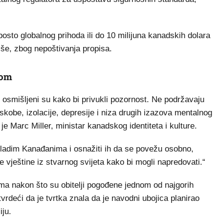
osto globalnog prihoda ili do 10 milijuna kanadskih dolara
više, zbog nepoštivanja propisa.
-om
i osmišljeni su kako bi privukli pozornost. Ne podržavaju
jeskobe, izolacije, depresije i niza drugih izazova mentalnog
 Marc Miller, ministar kanadskog identiteta i kulture.
mladim Kanađanima i osnažiti ih da se povežu osobno,
uče vještine iz stvarnog svijeta kako bi mogli napredovati.“
ima nakon što su obitelji pogođene jednom od najgorih
vrdeći da je tvrtka znala da je navodni ubojica planirao
iju.