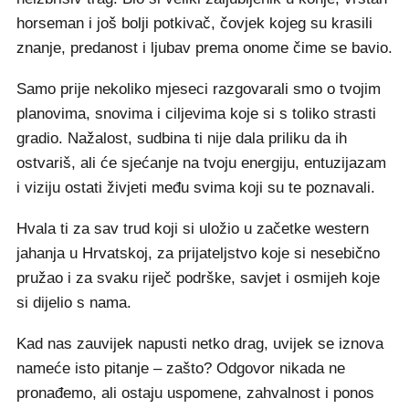
horseman i još bolji potkivač, čovjek kojeg su krasili
znanje, predanost i ljubav prema onome čime se bavio.
Samo prije nekoliko mjeseci razgovarali smo o tvojim
planovima, snovima i ciljevima koje si s toliko strasti
gradio. Nažalost, sudbina ti nije dala priliku da ih
ostvariš, ali će sjećanje na tvoju energiju, entuzijazam
i viziju ostati živjeti među svima koji su te poznavali.
Hvala ti za sav trud koji si uložio u začetke western
jahanja u Hrvatskoj, za prijateljstvo koje si nesebično
pružao i za svaku riječ podrške, savjet i osmijeh koje
si dijelio s nama.
Kad nas zauvijek napusti netko drag, uvijek se iznova
nameće isto pitanje – zašto? Odgovor nikada ne
pronađemo, ali ostaju uspomene, zahvalnost i ponos