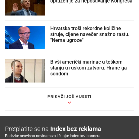
optužen je za nepoštivanje Kongresa
Hrvatska troši rekordne količine
struje, cijene navečer snažno rastu.
"Nema ugroze"
Bivši američki marinac u teškom
stanju u ruskom zatvoru. Hrane ga
sondom
PRIKAŽI JOŠ VIJESTI
Pretplatite se na
Index bez reklama
Podržite neovisno novinarstvo i čitajte Index bez bannera.