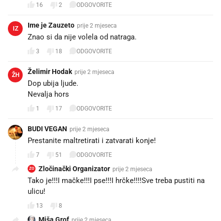
16
2
ODGOVORITE
Ime je Zauzeto
prije 2 mjeseca
IZ
Znao si da nije volela od natraga.
3
18
ODGOVORITE
Želimir Hodak
prije 2 mjeseca
ŽH
Dop ubija ljude.
Nevalja hors
1
17
ODGOVORITE
BUDI VEGAN
prije 2 mjeseca
Prestanite maltretirati i zatvarati konje!
7
51
ODGOVORITE
Zločinački Organizator
prije 2 mjeseca
ZO
Tako je!!!I mačke!!!I pse!!!I hrčke!!!!Sve treba pustiti na
ulicu!
13
8
Miša Grof
prije 2 mjeseca