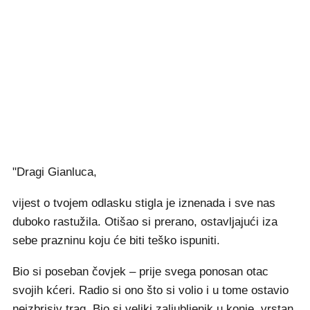
"Dragi Gianluca,
vijest o tvojem odlasku stigla je iznenada i sve nas
duboko rastužila. Otišao si prerano, ostavljajući iza
sebe prazninu koju će biti teško ispuniti.
Bio si poseban čovjek – prije svega ponosan otac
svojih kćeri. Radio si ono što si volio i u tome ostavio
neizbrisiv trag. Bio si veliki zaljubljenik u konje, vrstan