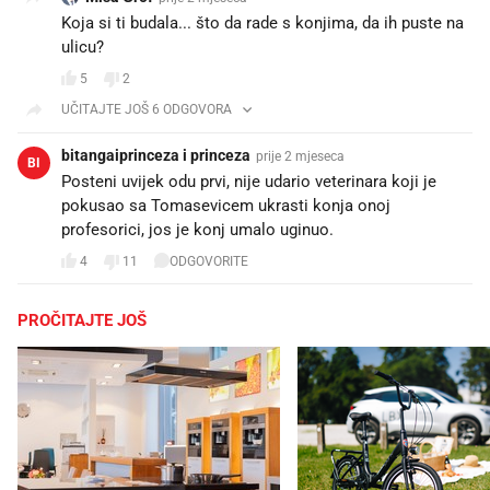
Koja si ti budala... što da rade s konjima, da ih puste na
ulicu?
5
2
UČITAJTE JOŠ 6 ODGOVORA
bitangaiprinceza i princeza
prije 2 mjeseca
BI
Posteni uvijek odu prvi, nije udario veterinara koji je
pokusao sa Tomasevicem ukrasti konja onoj
profesorici, jos je konj umalo uginuo.
4
11
ODGOVORITE
PROČITAJTE JOŠ