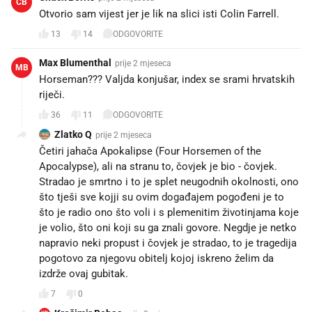
CB
Otvorio sam vijest jer je lik na slici isti Colin Farrell.
13
14
ODGOVORITE
Max Blumenthal
prije 2 mjeseca
MB
Horseman??? Valjda konjušar, index se srami hrvatskih
riječi.
36
11
ODGOVORITE
Zlatko Q
prije 2 mjeseca
Četiri jahača Apokalipse (Four Horsemen of the
Apocalypse), ali na stranu to, čovjek je bio - čovjek.
Stradao je smrtno i to je splet neugodnih okolnosti, ono
što tješi sve kojji su ovim događajem pogođeni je to
što je radio ono što voli i s plemenitim životinjama koje
je volio, što oni koji su ga znali govore. Negdje je netko
napravio neki propust i čovjek je stradao, to je tragedija
pogotovo za njegovu obitelj kojoj iskreno želim da
izdrže ovaj gubitak.
7
0