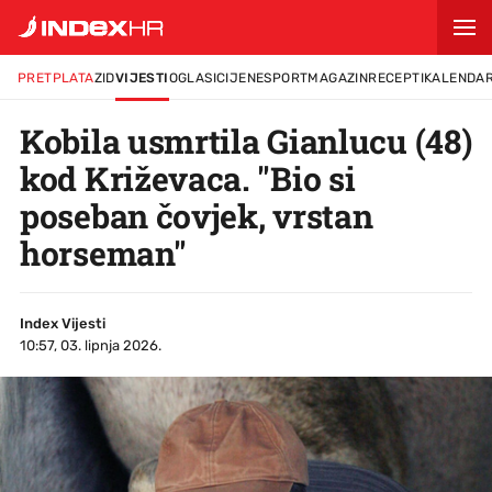
PRETPLATA
ZID
VIJESTI
OGLASI
CIJENE
SPORT
MAGAZIN
RECEPTI
KALENDA
Kobila usmrtila Gianlucu (48)
kod Križevaca. "Bio si
poseban čovjek, vrstan
horseman"
Index Vijesti
10:57, 03. lipnja 2026.