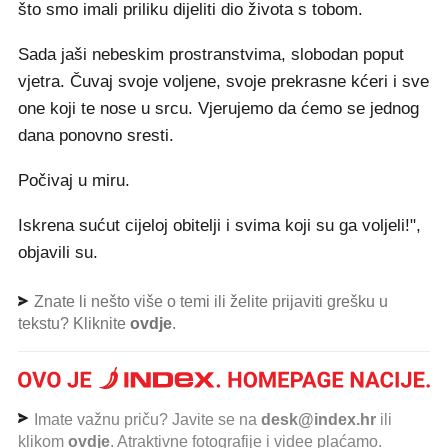
što smo imali priliku dijeliti dio života s tobom.
Sada jaši nebeskim prostranstvima, slobodan poput
vjetra. Čuvaj svoje voljene, svoje prekrasne kćeri i sve
one koji te nose u srcu. Vjerujemo da ćemo se jednog
dana ponovno sresti.
Počivaj u miru.
Iskrena sućut cijeloj obitelji i svima koji su ga voljeli!",
objavili su.
Znate li nešto više o temi ili želite prijaviti grešku u
tekstu? Kliknite
ovdje
.
Imate važnu priču? Javite se na
desk@index.hr
ili
klikom
ovdje
. Atraktivne fotografije i videe plaćamo.