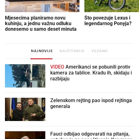
Mjesecima planiramo novu
Što povezuje Lexus i
kuhinju, a jednu važnu odluku
legendarnog Ponyja?
donesemo u samo deset minuta
NAJNOVIJE
NAJČITANIJE
VEZANO
VIDEO
Amerikanci se pobunili protiv
kamera za tablice. Kradu ih, skidaju i
razbijaju
Zelenskom rejting pao ispod rejtinga
generala
Fauci odbijao odgovarati na pitanja,