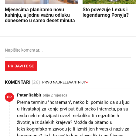
Mjesecima planiramo novu
Što povezuje Lexus i
kuhinju, a jednu važnu odluku
legendarnog Ponyja?
donesemo u samo deset minuta
PRIJAVITE SE
KOMENTARI
(26)
Peter Rabbit
prije 2 mjeseca
PR
Prema terminu "horseman", netko bi pomislio da su ljudi
u Hrvatskoj za konje prvi put čuli preko interneta, pa su
onda neki entuzijasti uvezli nekoliko tih egzotičnih
životinja iz dalekih krajeva? Možda da pitamo u
leksikografskom zavodu je li izmišljen hrvatski naziv za
horsemana? Je li to nešto kao glavni lik iz netflixove