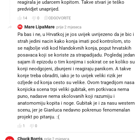
reagirala je udarcem kopitom. Takve stvari je teško
predvidjet unaprijed.
14
0
ODGOVORITE
Mare LipaMare
prije 2 mjeseca
ML
Pa bas i ne, u Hrvatkoj je jos uvijek uvrijezeno da je bic i
strah jedini nacin kako konja imati pod kontrolom, sto
se najbolje vidi kod hlandokvnih konja, poput hrvatskih
posavaca koji se koriste za strapadijadu. Pogledaj jedan
sajam ili epizodu o tim konjima i sokirat ce se koliko su
konji neodgojeni, zbunjeni i reagiraju panikom. A takve
konje treba obraditi, iako je to uvijek veliki rizik jer
ozljede od konja cesto su velike. Ovom tragedijom nasa
konjicka scena trpi veliki gubitak, em potkivaca nema
puno, nadasve nema skolovanih koji razumiju i
anatomomiju kopita i noge. Gubitak je i za nasu western
scenu, jer je Gianluca nedavno pokrenuo fenomenalan
projekt po pitanju. :(
1
0
Chuck Borris
prije 2 mjeseca