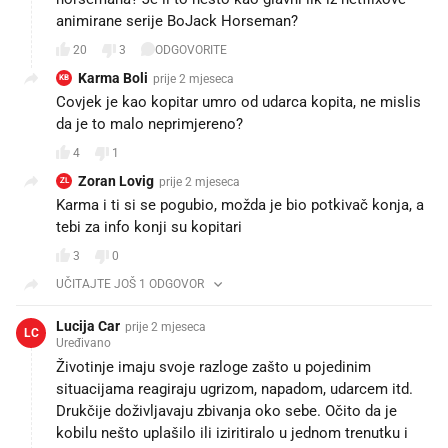
animirane serije BoJack Horseman?
20
3
ODGOVORITE
Karma Boli
prije 2 mjeseca
KB
Covjek je kao kopitar umro od udarca kopita, ne mislis
da je to malo neprimjereno?
4
1
Zoran Lovig
prije 2 mjeseca
ZL
Karma i ti si se pogubio, možda je bio potkivač konja, a
tebi za info konji su kopitari
3
0
UČITAJTE JOŠ 1 ODGOVOR
Lucija Car
prije 2 mjeseca
LC
Uređivano
Životinje imaju svoje razloge zašto u pojedinim
situacijama reagiraju ugrizom, napadom, udarcem itd.
Drukčije doživljavaju zbivanja oko sebe. Očito da je
kobilu nešto uplašilo ili iziritiralo u jednom trenutku i