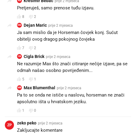
Krešimir Bebac
prije 2 mjeseca
KB
Pretjeruješ, samo prenose tuđu izjavu.
8
2
Dejan Maric
prije 2 mjeseca
DM
Ja sam mislio da je Horseman čovjek konj. Sućut
obitelji ovog dragog pokojnog čovjeka
7
2
Cigla Brick
prije 2 mjeseca
CB
Ne razumije Max što znači citiranje nečije izjave, pa se
odmah našao osobno povrijeđenim...
5
1
Max Blumenthal
prije 2 mjeseca
MB
Pa to se onda ne ističe u naslovu, horseman ne znači
apsolutno išta u hrvatskom jeziku.
1
0
zeko peko
prije 2 mjeseca
ZP
Zakljucajte komentare