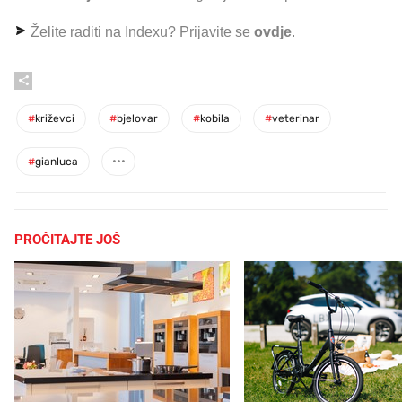
Želite raditi na Indexu? Prijavite se
ovdje
.
#
križevci
#
bjelovar
#
kobila
#
veterinar
#
gianluca
PROČITAJTE JOŠ