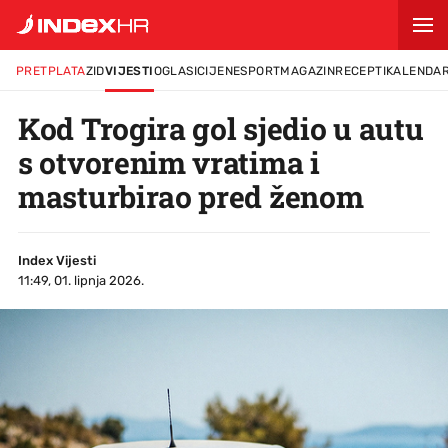
PRETPLATA
ZID
VIJESTI
OGLASI
CIJENE
SPORT
MAGAZIN
RECEPTI
KALENDA
Kod Trogira gol sjedio u autu
s otvorenim vratima i
masturbirao pred ženom
Index Vijesti
11:49, 01. lipnja 2026.