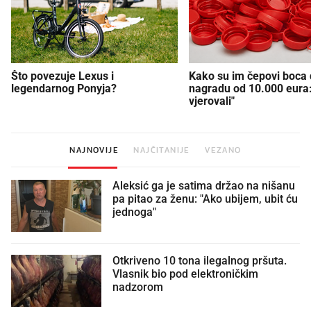
Što povezuje Lexus i
Kako su im čepovi boca d
legendarnog Ponyja?
nagradu od 10.000 eura
vjerovali"
NAJNOVIJE
NAJČITANIJE
VEZANO
Aleksić ga je satima držao na nišanu
pa pitao za ženu: "Ako ubijem, ubit ću
jednoga"
Otkriveno 10 tona ilegalnog pršuta.
Vlasnik bio pod elektroničkim
nadzorom