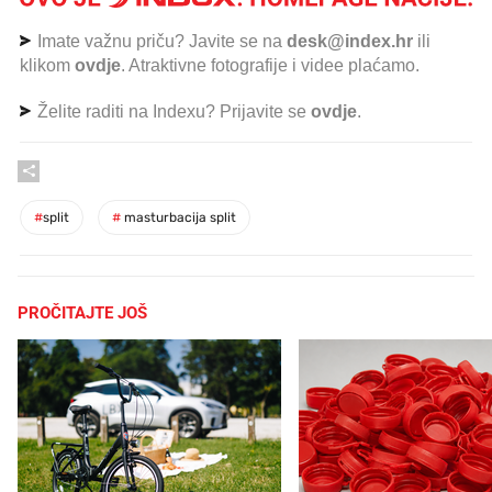
Imate važnu priču? Javite se na
desk@index.hr
ili
klikom
ovdje
. Atraktivne fotografije i videe plaćamo.
Želite raditi na Indexu? Prijavite se
ovdje
.
#
split
#
masturbacija split
PROČITAJTE JOŠ