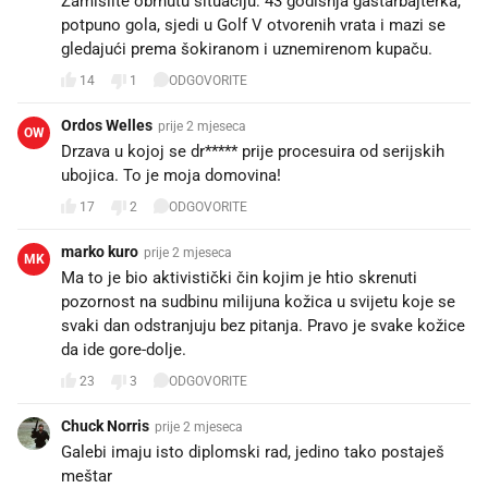
Zamislite obrnutu situaciju: 43 godišnja gastarbajterka,
potpuno gola, sjedi u Golf V otvorenih vrata i mazi se
gledajući prema šokiranom i uznemirenom kupaču.
14
1
ODGOVORITE
Ordos Welles
prije 2 mjeseca
OW
Drzava u kojoj se dr***** prije procesuira od serijskih
ubojica. To je moja domovina!
17
2
ODGOVORITE
marko kuro
prije 2 mjeseca
MK
Ma to je bio aktivistički čin kojim je htio skrenuti
pozornost na sudbinu milijuna kožica u svijetu koje se
svaki dan odstranjuju bez pitanja. Pravo je svake kožice
da ide gore-dolje.
23
3
ODGOVORITE
Chuck Norris
prije 2 mjeseca
Galebi imaju isto diplomski rad, jedino tako postaješ
meštar