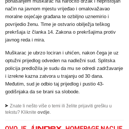
ponašanjem muškarac na naročito drzak i nepristojan
način na javnom mjestu vrijeđao i omalovažavao
moralne osjećaje građana te ozbiljno uznemirio i
povrijedio ženu. Time je ostvario obilježja teškog
prekršaja iz članka 14. Zakona o prekršajima protiv
javnog reda i mira.
Muškarac je ubrzo lociran i uhićen, nakon čega je uz
optužni prijedlog odveden na nadležni sud. Splitska
policija predložila je sudu da mu se odredi zadržavanje
i izrekne kazna zatvora u trajanju od 30 dana.
Međutim, sud je odbio taj prijedlog i pustio 43-
godišnjaka da se brani sa slobode.
Znate li nešto više o temi ili želite prijaviti grešku u
tekstu? Kliknite
ovdje
.