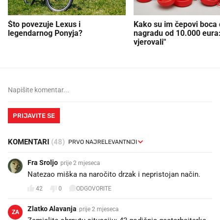
Što povezuje Lexus i
Kako su im čepovi boca d
legendarnog Ponyja?
nagradu od 10.000 eura
vjerovali"
PRIJAVITE SE
KOMENTARI
(48)
Fra Sroljo
prije 2 mjeseca
Natezao miška na naročito drzak i nepristojan način.
42
0
ODGOVORITE
Zlatko Alavanja
prije 2 mjeseca
ZA