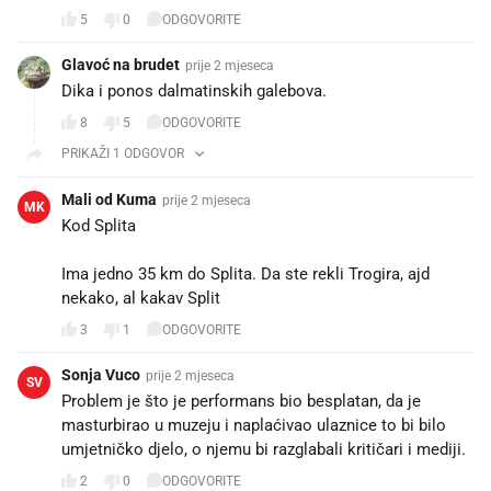
5
0
ODGOVORITE
Glavoć na brudet
prije 2 mjeseca
Dika i ponos dalmatinskih galebova.
8
5
ODGOVORITE
PRIKAŽI 1 ODGOVOR
Mali od Kuma
prije 2 mjeseca
MK
Kod Splita 🤣
Ima jedno 35 km do Splita. Da ste rekli Trogira, ajd
nekako, al kakav Split 🤦🏻‍♂️
3
1
ODGOVORITE
Sonja Vuco
prije 2 mjeseca
SV
Problem je što je performans bio besplatan, da je
masturbirao u muzeju i naplaćivao ulaznice to bi bilo
umjetničko djelo, o njemu bi razglabali kritičari i mediji.
2
0
ODGOVORITE