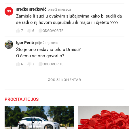
srećko srećković
prije 2 mjeseca
SS
Zamisle li suci u ovakvim slučajevima kako bi sudili da
se radi o njihovom supružniku ili majci ili djetetu ????
7
6
ODGOVORITE
Igor Perić
prije 2 mjeseca
Što je ono nedavno bilo u Drnišu?
O čemu se ono govorilo?
6
3
ODGOVORITE
JOŠ 31 KOMENTAR
PROČITAJTE JOŠ