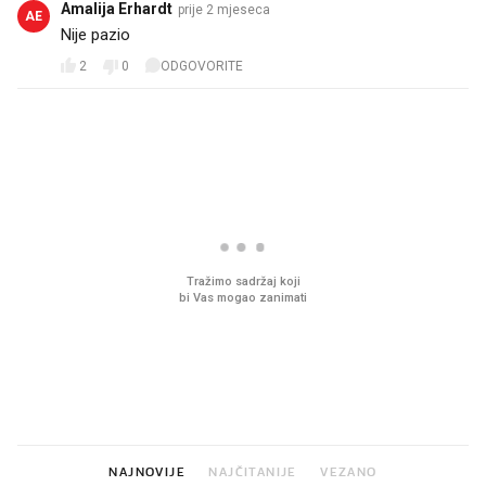
Amalija Erhardt
prije 2 mjeseca
AE
Nije pazio
2
0
ODGOVORITE
PROČITAJTE JOŠ
Mjesecima planiramo novu
Što povezuje Lexus i
kuhinju, a jednu važnu odluku
legendarnog Ponyja?
donesemo u samo deset
minuta
NAJNOVIJE
NAJČITANIJE
VEZANO