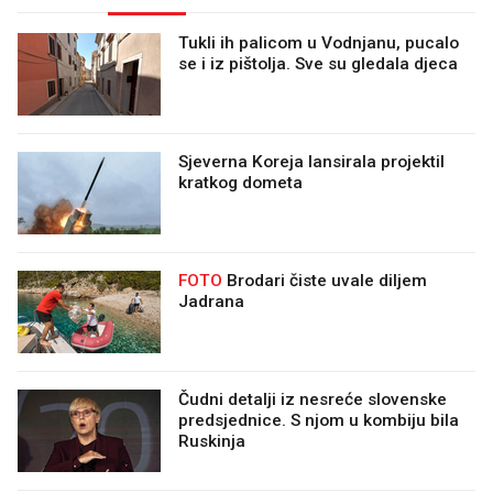
Tukli ih palicom u Vodnjanu, pucalo
se i iz pištolja. Sve su gledala djeca
Sjeverna Koreja lansirala projektil
kratkog dometa
FOTO
Brodari čiste uvale diljem
Jadrana
Čudni detalji iz nesreće slovenske
predsjednice. S njom u kombiju bila
Ruskinja