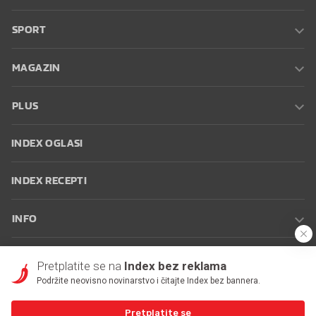
SPORT
MAGAZIN
PLUS
INDEX OGLASI
INDEX RECEPTI
INFO
Oglašavanje
Zaposli se na Indexu
Kontakt
Impressum
Uvjeti
Pretplatite se na
Index bez reklama
korištenja
Postavke kolačića
Podržite neovisno novinarstvo i čitajte Index bez bannera.
Pretplatite se