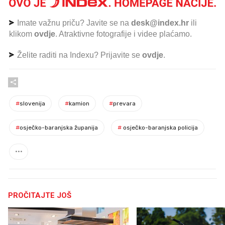
Imate važnu priču? Javite se na
desk@index.hr
ili
klikom
ovdje
. Atraktivne fotografije i videe plaćamo.
Želite raditi na Indexu? Prijavite se
ovdje
.
#
slovenija
#
kamion
#
prevara
#
osječko-baranjska županija
#
osječko-baranjska policija
PROČITAJTE JOŠ