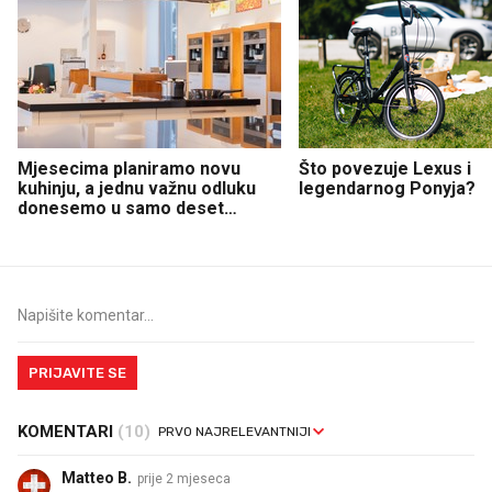
Mjesecima planiramo novu
Što povezuje Lexus i
kuhinju, a jednu važnu odluku
legendarnog Ponyja?
donesemo u samo deset
minuta
PRIJAVITE SE
KOMENTARI
(10)
Matteo B.
prije 2 mjeseca