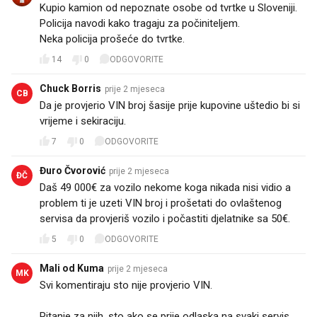
Kupio kamion od nepoznate osobe od tvrtke u Sloveniji.
Policija navodi kako tragaju za počiniteljem.
Neka policija prošeće do tvrtke.
14
0
ODGOVORITE
Chuck Borris
prije 2 mjeseca
CB
Da je provjerio VIN broj šasije prije kupovine uštedio bi si
vrijeme i sekiraciju.
7
0
ODGOVORITE
Đuro Čvorović
prije 2 mjeseca
ĐČ
Daš 49 000€ za vozilo nekome koga nikada nisi vidio a
problem ti je uzeti VIN broj i prošetati do ovlaštenog
servisa da provjeriš vozilo i počastiti djelatnike sa 50€.
5
0
ODGOVORITE
Mali od Kuma
prije 2 mjeseca
MK
Svi komentiraju sto nije provjerio VIN.
Pitanje za njih, sto ako se prije odlaska na svaki servis