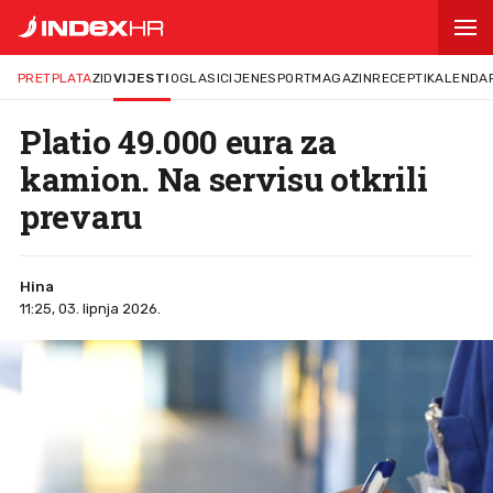
PRETPLATA
ZID
VIJESTI
OGLASI
CIJENE
SPORT
MAGAZIN
RECEPTI
KALENDA
Platio 49.000 eura za
kamion. Na servisu otkrili
prevaru
Hina
11:25, 03. lipnja 2026.