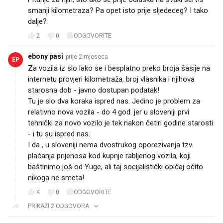
smanji kilometraza? Pa opet isto prije sljedeceg? I tako
dalje?
2
0
ODGOVORITE
ebony pasi
prije 2 mjeseca
EP
Za vozila iz slo lako se i besplatno preko broja šasije na
internetu provjeri kilometraža, broj vlasnika i njihova
starosna dob - javno dostupan podatak!
Tu je slo dva koraka ispred nas. Jedino je problem za
relativno nova vozila - do 4 god. jer u sloveniji prvi
tehnički za novo vozilo je tek nakon četiri godine starosti
- i tu su ispred nas.
I da , u sloveniji nema dvostrukog oporezivanja tzv.
plaćanja prijenosa kod kupnje rabljenog vozila, koji
baštinimo još od Yuge, ali taj socijalistički običaj očito
nikoga ne smeta!
4
0
ODGOVORITE
PRIKAŽI 2 ODGOVORA