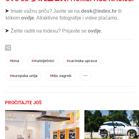
Imate važnu priču? Javite se na
desk@index.hr
ili
klikom
ovdje
. Atraktivne fotografije i videe plaćamo.
Želite raditi na Indexu? Prijavite se
ovdje
.
#
kina
#
maloljetnici
#
carinska uprava
#
europska unija
#
kbc zagreb
PROČITAJTE JOŠ