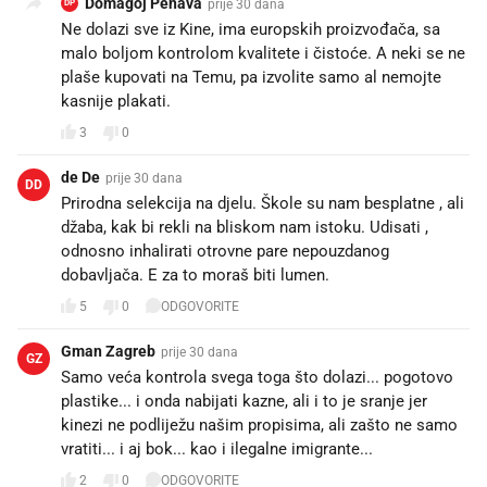
Domagoj Penava
prije 30 dana
DP
Ne dolazi sve iz Kine, ima europskih proizvođača, sa
malo boljom kontrolom kvalitete i čistoće. A neki se ne
plaše kupovati na Temu, pa izvolite samo al nemojte
kasnije plakati.
3
0
de De
prije 30 dana
DD
Prirodna selekcija na djelu. Škole su nam besplatne , ali
džaba, kak bi rekli na bliskom nam istoku. Udisati ,
odnosno inhalirati otrovne pare nepouzdanog
dobavljača. E za to moraš biti lumen.
5
0
ODGOVORITE
Gman Zagreb
prije 30 dana
GZ
Samo veća kontrola svega toga što dolazi... pogotovo
plastike... i onda nabijati kazne, ali i to je sranje jer
kinezi ne podliježu našim propisima, ali zašto ne samo
vratiti... i aj bok... kao i ilegalne imigrante...
2
0
ODGOVORITE