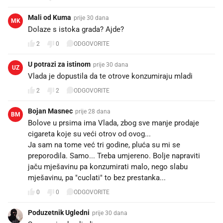
Mali od Kuma
prije 30 dana
MK
Dolaze s istoka grada? Ajde?
2
0
ODGOVORITE
U potrazi za istinom
prije 30 dana
UZ
Vlada je dopustila da te otrove konzumiraju mladi
2
2
ODGOVORITE
Bojan Masnec
prije 28 dana
BM
Bolove u prsima ima Vlada, zbog sve manje prodaje
cigareta koje su veći otrov od ovog...
Ja sam na tome već tri godine, pluća su mi se
preporodila. Samo... Treba umjereno. Bolje napraviti
jaču mješavinu pa konzumirati malo, nego slabu
mješavinu, pa "cuclati" to bez prestanka... 😉
0
0
ODGOVORITE
Poduzetnik Ugledni
prije 30 dana