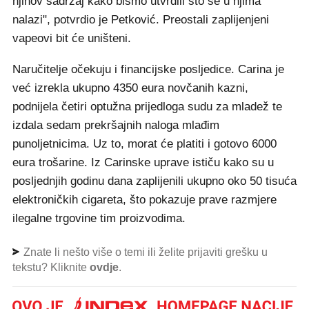
njihov sadržaj kako bismo utvrdili što se u njima
nalazi", potvrdio je Petković. Preostali zaplijenjeni
vapeovi bit će uništeni.
Naručitelje očekuju i financijske posljedice. Carina je
već izrekla ukupno 4350 eura novčanih kazni,
podnijela četiri optužna prijedloga sudu za mladež te
izdala sedam prekršajnih naloga mlađim
punoljetnicima. Uz to, morat će platiti i gotovo 6000
eura trošarine. Iz Carinske uprave ističu kako su u
posljednjih godinu dana zaplijenili ukupno oko 50 tisuća
elektroničkih cigareta, što pokazuje prave razmjere
ilegalne trgovine tim proizvodima.
Znate li nešto više o temi ili želite prijaviti grešku u
tekstu? Kliknite
ovdje
.