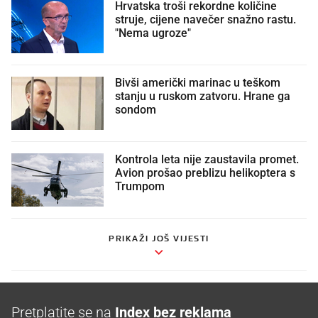
Hrvatska troši rekordne količine
struje, cijene navečer snažno rastu.
"Nema ugroze"
Bivši američki marinac u teškom
stanju u ruskom zatvoru. Hrane ga
sondom
Kontrola leta nije zaustavila promet.
Avion prošao preblizu helikoptera s
Trumpom
PRIKAŽI JOŠ VIJESTI
Pretplatite se na
Index bez reklama