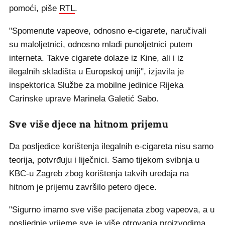
pomoći, piše
RTL
.
"Spomenute vapeove, odnosno e-cigarete, naručivali
su maloljetnici, odnosno mlađi punoljetnici putem
interneta. Takve cigarete dolaze iz Kine, ali i iz
ilegalnih skladišta u Europskoj uniji", izjavila je
inspektorica Službe za mobilne jedinice Rijeka
Carinske uprave Marinela Galetić Sabo.
Sve više djece na hitnom prijemu
Da posljedice korištenja ilegalnih e-cigareta nisu samo
teorija, potvrđuju i liječnici. Samo tijekom svibnja u
KBC-u Zagreb zbog korištenja takvih uređaja na
hitnom je prijemu završilo petero djece.
"Sigurno imamo sve više pacijenata zbog vapeova, a u
posljednje vrijeme sve je više otrovanja proizvodima