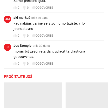
Samo prirodno ljudi.
0
0
ODGOVORITE
aki markuš
prije 30 dana
AM
kad nabijas carine se stvori crno tržište. vrlo
jednostavno
0
0
ODGOVORITE
Jos Semple
prije 30 dana
JS
moraš bit žešći retardant uvlačit ta plastična
goooovvnaa.
0
0
ODGOVORITE
PROČITAJTE JOŠ