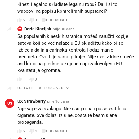
Kinezi ilegalno skladiste legalnu robu? Da li si to
wapeovi na popisu kontroliranih supstanci?
5
0
ODGOVORITE
Boris Kiseljak
prije 30 dana
BK
Sa popularnih kineskih stranica možeš naručiti kopije
satova koji se već nalaze u EU skladištu kako bi se
izbjegla daljnja carinska kontrola i oduzimanje
predmeta. Ovo ti je samo primjer. Nije sve iz kine smeće
and količina predmeta koji nemaju zadovoljenu EU
kvalitetu je ogromna.
1
0
UČITAJTE JOŠ 1 ODGOVOR
UX Strawberry
prije 30 dana
US
Nije vape za svakoga. Neki su probali pa se vratili na
cigarete. Sve dolazi iz Kine, dosta te besmislene
propaganda.
6
4
ODGOVORITE