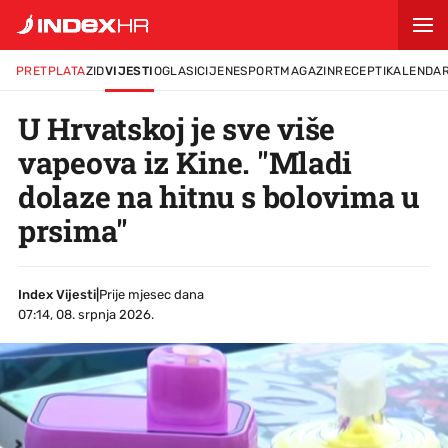
PRETPLATA
ZID
VIJESTI
OGLASI
CIJENE
SPORT
MAGAZIN
RECEPTI
KALENDA
U Hrvatskoj je sve više
vapeova iz Kine. "Mladi
dolaze na hitnu s bolovima u
prsima"
Index Vijesti
|
Prije mjesec dana
07:14, 08. srpnja 2026.