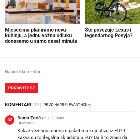
Mjesecima planiramo novu
Što povezuje Lexus i
kuhinju, a jednu važnu odluku
legendarnog Ponyja?
donesemo u samo deset minuta
PRIJAVITE SE
KOMENTARI
(13)
Damir Zorić
prije 30 dana
DZ
Uređivano
Kakve veze ima carina s paketima koji stizu iz EU? I
kakva su to ilegalna skladista u EU? Da li to znaci da