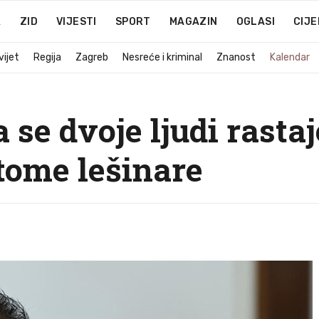
A
ZID
VIJESTI
SPORT
MAGAZIN
OGLASI
CIJE
vijet
Regija
Zagreb
Nesreće i kriminal
Znanost
Kalendar
 se dvoje ljudi rasta
 tome lešinare