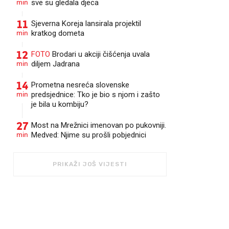
min
sve su gledala djeca
11
Sjeverna Koreja lansirala projektil
min
kratkog dometa
12
FOTO
Brodari u akciji čišćenja uvala
min
diljem Jadrana
14
Prometna nesreća slovenske
min
predsjednice: Tko je bio s njom i zašto
je bila u kombiju?
27
Most na Mrežnici imenovan po pukovniji.
min
Medved: Njime su prošli pobjednici
PRIKAŽI JOŠ VIJESTI