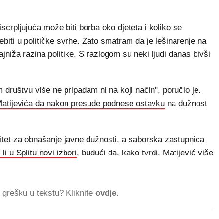
scrpljujuća može biti borba oko djeteta i koliko se
ijebiti u političke svrhe. Zato smatram da je lešinarenje na
jniža razina politike. S razlogom su neki ljudi danas bivši
 društvu više ne pripadam ni na koji način", poručio je.
atijevića da nakon presude podnese ostavku
na dužnost
imitet za obnašanje javne dužnosti, a saborska zastupnica
li u Splitu novi izbori
, budući da, kako tvrdi, Matijević više
ti grešku u tekstu? Kliknite
ovdje
.