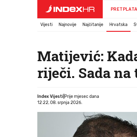
PRETPLAT
Vijesti
Najnovije
Najčitanije
Hrvatska
S
Matijević: Kada
riječi. Sada na
Index Vijesti
|
Prije mjesec dana
12:22, 08. srpnja 2026.