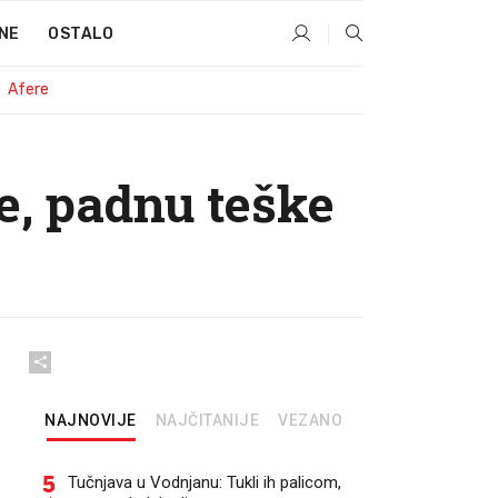
NE
OSTALO
Afere
je, padnu teške
NAJNOVIJE
NAJČITANIJE
VEZANO
5
Tučnjava u Vodnjanu: Tukli ih palicom,