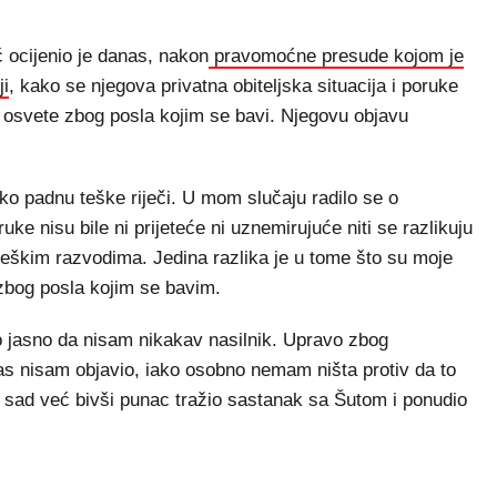
 ocijenio je danas, nakon
pravomoćne presude kojom je
ji
, kako se njegova privatna obiteljska situacija i poruke
ke osvete zbog posla kojim se bavi. Njegovu objavu
etko padnu teške riječi. U mom slučaju radilo se o
 nisu bile ni prijeteće ni uznemirujuće niti se razlikuju
teškim razvodima. Jedina razlika je u tome što su moje
 zbog posla kojim se bavim.
lo jasno da nisam nikakav nasilnik. Upravo zbog
as nisam objavio, iako osobno nemam ništa protiv da to
, sad već bivši punac tražio sastanak sa Šutom i ponudio