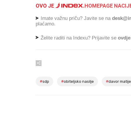
OVO JE
.
HOMEPAGE NACIJE
Imate važnu priču? Javite se na
desk@in
plaćamo.
Želite raditi na Indexu? Prijavite se
ovdje
#
sdp
#
obiteljsko nasilje
#
davor matije