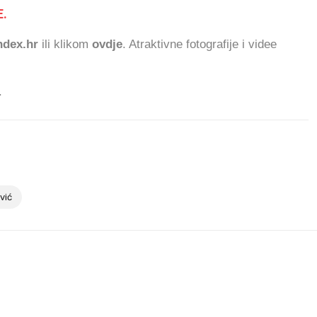
.
53
dex.hr
ili klikom
ovdje
. Atraktivne fotografije i videe
.
vić