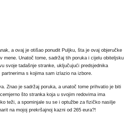
nak, a ovaj je otišao ponudit Puljku, šta je ovaj objeručke
tiv mene. Unatoč tome, sadržaj tih poruka i cijelu obiteljsku
 svoje tadašnje stranke, uključujući predsjednika
 partnerima s kojima sam izlazio na izbore.
a. Znao je sadržaj poruka, a unatoč tome prihvatio je biti
licemjerno što stranka koja u svojim redovima ima
ko teži, a spominjale su se i optužbe za fizičko nasilje
narit na mojoj prekršajnoj kazni od 265 eura?!