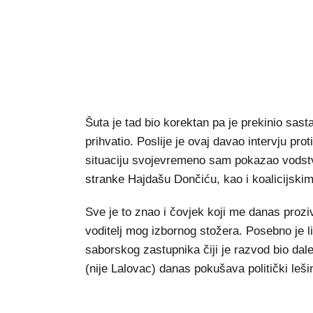
Šuta je tad bio korektan pa je prekinio sasta
prihvatio. Poslije je ovaj davao intervju pro
situaciju svojevremeno sam pokazao vodstvu
stranke Hajdašu Dončiću, kao i koalicijskim
Sve je to znao i čovjek koji me danas proziv
voditelj mog izbornog stožera. Posebno je 
saborskog zastupnika čiji je razvod bio dale
(nije Lalovac) danas pokušava politički leši