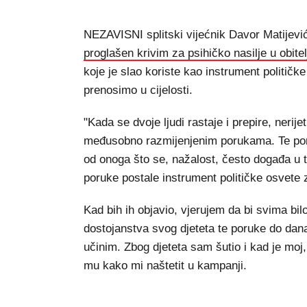
NEZAVISNI splitski vijećnik Davor Matijević
proglašen krivim za psihičko nasilje u obitel
koje je slao koriste kao instrument politič
prenosimo u cijelosti.
"Kada se dvoje ljudi rastaje i prepire, nerij
međusobno razmijenjenim porukama. Te poruke
od onoga što se, nažalost, često događa u 
poruke postale instrument političke osvete
Kad bih ih objavio, vjerujem da bi svima bi
dostojanstva svog djeteta te poruke do dan
učinim. Zbog djeteta sam šutio i kad je moj
mu kako mi naštetit u kampanji.