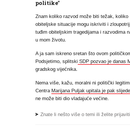
politike"
Znam koliko razvod može biti težak, koliko i
obiteljske situacije mogu iskriviti i zloupotr
tuđim obiteljskim tragedijama i razvodima na
u mom životu.
A ja sam iskreno sretan što ovom političkom
Podsjetimo, splitski
SDP pozvao je danas M
gradskog vijećnika.
Nema više, kažu, moralni ni politički legit
Centra
Marijana Puljak upitala je pak slijede 
ne može biti dio vladajuće većine.
Znate li nešto više o temi ili želite prijavi