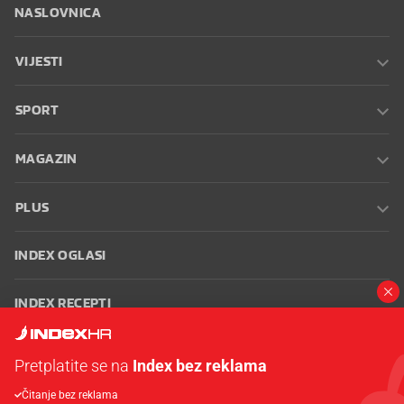
NASLOVNICA
VIJESTI
SPORT
MAGAZIN
PLUS
INDEX OGLASI
INDEX RECEPTI
INFO
Pretplatite se na
Index bez reklama
Čitanje bez reklama
Oglašavanje
Zaposli se na Indexu
Kontakt
Impressum
Uvjeti