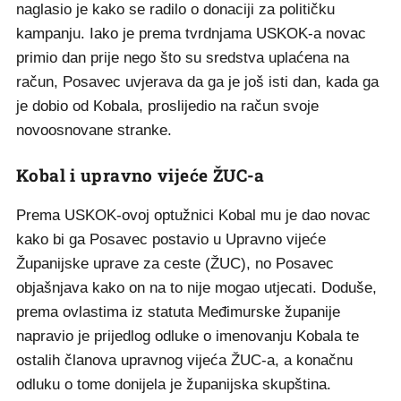
naglasio je kako se radilo o donaciji za političku
kampanju. Iako je prema tvrdnjama USKOK-a novac
primio dan prije nego što su sredstva uplaćena na
račun, Posavec uvjerava da ga je još isti dan, kada ga
je dobio od Kobala, proslijedio na račun svoje
novoosnovane stranke.
Kobal i upravno vijeće ŽUC-a
Prema USKOK-ovoj optužnici Kobal mu je dao novac
kako bi ga Posavec postavio u Upravno vijeće
Županijske uprave za ceste (ŽUC), no Posavec
objašnjava kako on na to nije mogao utjecati. Doduše,
prema ovlastima iz statuta Međimurske županije
napravio je prijedlog odluke o imenovanju Kobala te
ostalih članova upravnog vijeća ŽUC-a, a konačnu
odluku o tome donijela je županijska skupština.