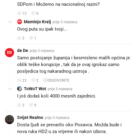
SDPom i Možemo na nacionalnoj razini?
12
6
Maminjo Kralj
prije 3 mjeseca
MK
Ovog puta su ipak tvoji...
2
1
de De
prije 3 mjeseca
DD
Samo postojanje županija i besmisleno malih općina je
oblik teške korupcije , tak da je ovaj igrokaz samo
posljedica tog nakaradnog ustroja .
23
2
ODGOVORITE
ToWoT Wot
prije 3 mjeseca
I još dodaš koli 4000 mesnih zajednici.
2
0
Svijet Realno
prije 3 mjeseca
Dosta ljudi se prevarilo oko Posavca. Možda bude i
nova ruka HDZ-u za vrijeme ili nakon izbora.