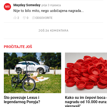
Mayday Someday
prije 3 mjeseca
MS
Nije to bilo mito, nego uobičajena nagrada...
2
0
ODGOVORITE
JOŠ 26 KOMENTARA
PROČITAJTE JOŠ
Što povezuje Lexus i
Kako su im čepovi boca d
legendarnog Ponyja?
nagradu od 10.000 eura
vjerovali"