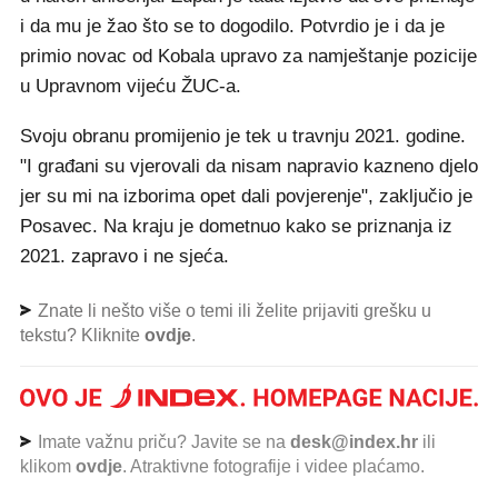
i da mu je žao što se to dogodilo. Potvrdio je i da je
primio novac od Kobala upravo za namještanje pozicije
u Upravnom vijeću ŽUC-a.
Svoju obranu promijenio je tek u travnju 2021. godine.
"I građani su vjerovali da nisam napravio kazneno djelo
jer su mi na izborima opet dali povjerenje", zaključio je
Posavec. Na kraju je dometnuo kako se priznanja iz
2021. zapravo i ne sjeća.
Znate li nešto više o temi ili želite prijaviti grešku u
tekstu? Kliknite
ovdje
.
Imate važnu priču? Javite se na
desk@index.hr
ili
klikom
ovdje
. Atraktivne fotografije i videe plaćamo.