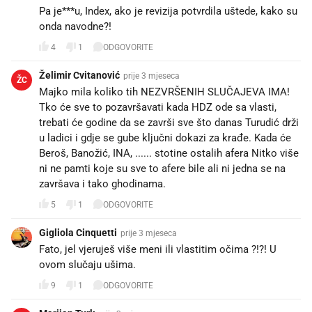
Pa je***u, Index, ako je revizija potvrdila uštede, kako su
onda navodne?!
4
1
ODGOVORITE
Želimir Cvitanović
prije 3 mjeseca
ŽC
Majko mila koliko tih NEZVRŠENIH SLUČAJEVA IMA!
Tko će sve to pozavršavati kada HDZ ode sa vlasti,
trebati će godine da se završi sve što danas Turudić drži
u ladici i gdje se gube ključni dokazi za krađe. Kada će
Beroš, Banožić, INA, ...... stotine ostalih afera Nitko više
ni ne pamti koje su sve to afere bile ali ni jedna se na
završava i tako ghodinama.
5
1
ODGOVORITE
Gigliola Cinquetti
prije 3 mjeseca
Fato, jel vjeruješ više meni ili vlastitim očima ?!?! U
ovom slučaju ušima.
9
1
ODGOVORITE