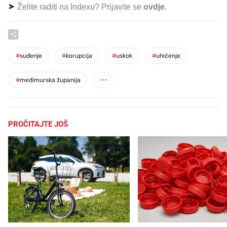
Želite raditi na Indexu? Prijavite se
ovdje
.
#
suđenje
#
korupcija
#
uskok
#
uhićenje
#
međimurska županija
PROČITAJTE JOŠ