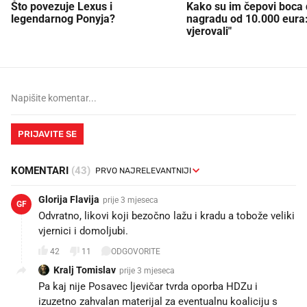
Što povezuje Lexus i
Kako su im čepovi boca d
legendarnog Ponyja?
nagradu od 10.000 eura
vjerovali"
PRIJAVITE SE
KOMENTARI
(43)
Glorija Flavija
prije 3 mjeseca
GF
Odvratno, likovi koji bezočno lažu i kradu a tobože veliki
vjernici i domoljubi.
42
11
ODGOVORITE
Kralj Tomislav
prije 3 mjeseca
Pa kaj nije Posavec ljevičar tvrda oporba HDZu i
izuzetno zahvalan materijal za eventualnu koaliciju s