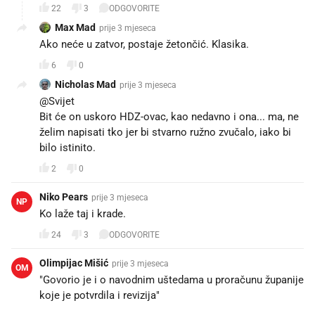
22
3
ODGOVORITE
Max Mad
prije 3 mjeseca
Ako neće u zatvor, postaje žetončić. Klasika.
6
0
Nicholas Mad
prije 3 mjeseca
@Svijet
Bit će on uskoro HDZ-ovac, kao nedavno i ona... ma, ne
želim napisati tko jer bi stvarno ružno zvučalo, iako bi
bilo istinito.
2
0
Niko Pears
prije 3 mjeseca
NP
Ko laže taj i krade.
24
3
ODGOVORITE
Olimpijac Mišić
prije 3 mjeseca
OM
"Govorio je i o navodnim uštedama u proračunu županije
koje je potvrdila i revizija"