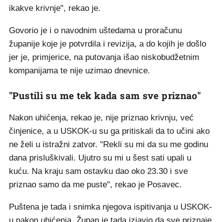
ikakve krivnje", rekao je.
Govorio je i o navodnim uštedama u proračunu
županije koje je potvrdila i revizija, a do kojih je došlo
jer je, primjerice, na putovanja išao niskobudžetnim
kompanijama te nije uzimao dnevnice.
"Pustili su me tek kada sam sve priznao"
Nakon uhićenja, rekao je, nije priznao krivnju, već
činjenice, a u USKOK-u su ga pritiskali da to učini ako
ne želi u istražni zatvor. "Rekli su mi da su me godinu
dana prisluškivali. Ujutro su mi u šest sati upali u
kuću. Na kraju sam ostavku dao oko 23.30 i sve
priznao samo da me puste", rekao je Posavec.
Puštena je tada i snimka njegova ispitivanja u USKOK-
u nakon uhićenja. Župan je tada izjavio da sve priznaje