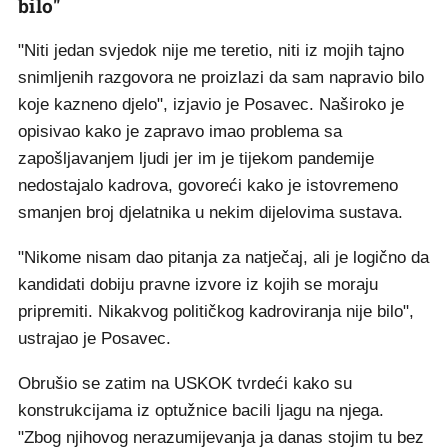
bilo"
"Niti jedan svjedok nije me teretio, niti iz mojih tajno
snimljenih razgovora ne proizlazi da sam napravio bilo
koje kazneno djelo", izjavio je Posavec. Naširoko je
opisivao kako je zapravo imao problema sa
zapošljavanjem ljudi jer im je tijekom pandemije
nedostajalo kadrova, govoreći kako je istovremeno
smanjen broj djelatnika u nekim dijelovima sustava.
"Nikome nisam dao pitanja za natječaj, ali je logično da
kandidati dobiju pravne izvore iz kojih se moraju
pripremiti. Nikakvog političkog kadroviranja nije bilo",
ustrajao je Posavec.
Obrušio se zatim na USKOK tvrdeći kako su
konstrukcijama iz optužnice bacili ljagu na njega.
"Zbog njihovog nerazumijevanja ja danas stojim tu bez