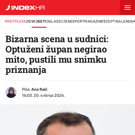
PRETPLATA
ZID
VIJESTI
OGLASI
CIJENE
SPORT
MAGAZIN
RECEPTI
KALENDA
Bizarna scena u sudnici:
Optuženi župan negirao
mito, pustili mu snimku
priznanja
Piše:
Ana Raić
16:03, 20. svibnja 2026.