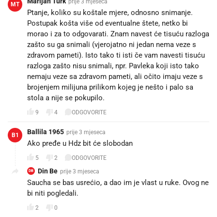
Marijan Turk
prije 3 mjeseca
MT
Ptanje, koliko su koštale mjere, odnosno snimanje.
Postupak košta više od eventualne štete, netko bi
morao i za to odgovarati. Znam navest će tisuću razloga
zašto su ga snimali (vjerojatno ni jedan nema veze s
zdravom pameti). Isto tako ti isti če vam navesti tisuću
razloga zašto nisu snimali, npr. Pavleka koji isto tako
nemaju veze sa zdravom pameti, ali očito imaju veze s
brojenjem milijuna prilikom kojeg je nešto i palo sa
stola a nije se pokupilo.
9
4
ODGOVORITE
Ballila 1965
prije 3 mjeseca
B1
Ako pređe u Hdz bit će slobodan
5
2
ODGOVORITE
Din Be
prije 3 mjeseca
DB
Saucha se bas usrećio, a dao im je vlast u ruke. Ovog ne
bi niti pogledali. 😁
2
0