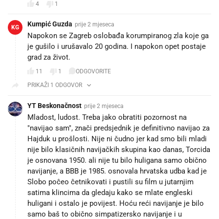
4
1
Kumpić Guzda
prije 2 mjeseca
KG
Napokon se Zagreb oslobađa korumpiranog zla koje ga
je gušilo i urušavalo 20 godina. I napokon opet postaje
grad za život.
11
1
ODGOVORITE
PRIKAŽI 1 ODGOVOR
YT Beskonačnost
prije 2 mjeseca
Mladost, ludost. Treba jako obratiti pozornost na
"navijao sam", znači predsjednik je definitivno navijao za
Hajduk u prošlosti. Nije ni čudno jer kad smo bili mladi
nije bilo klasičnih navijačkih skupina kao danas, Torcida
je osnovana 1950. ali nije tu bilo huligana samo obično
navijanje, a BBB je 1985. osnovala hrvatska udba kad je
Slobo poĉeo ĉetnikovati i pustili su film u jutarnjim
satima klincima da gledaju kako se mlate engleski
huligani i ostalo je povijest. Hoću reći navijanje je bilo
samo baš to obično simpatizersko navijanje i u