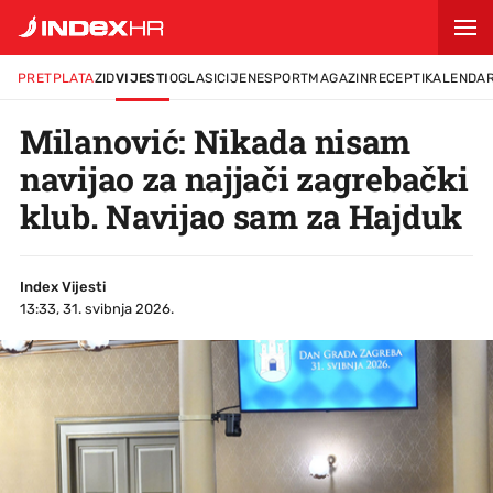
PRETPLATA
ZID
VIJESTI
OGLASI
CIJENE
SPORT
MAGAZIN
RECEPTI
KALENDA
Milanović: Nikada nisam
navijao za najjači zagrebački
klub. Navijao sam za Hajduk
Index Vijesti
13:33, 31. svibnja 2026.