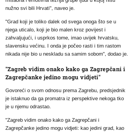
misaona i emotivna težnja grupe ljudi u kojoj nisu
nužno svi bili Hrvati", naveo je.
"Grad koji je toliko dalek od svega onoga što se u
njega uticalo, koji je bio malen kroz povijest i
zahvaljujući, i usprkos tome, imao uvijek hrvatsku,
slavensku većinu. I onda je počeo rasti i tim rastom
nikada nije bio u neskladu sa samim sobom", dodao je.
"Zagreb vidim onako kako ga Zagrepčani i
Zagrepčanke jedino mogu vidjeti"
Govoreći o svom odnosu prema Zagrebu, predsjednik
je istaknuo da ga promatra iz perspektive nekoga tko
je u njemu odrastao.
"Zagreb vidim onako kako ga Zagrepčani i
Zagrepčanke jedino mogu vidjeti: kao jedini grad, kao