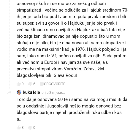
osnovnoj školi si se morao za nekog odlučiti
simpatizirati i većina se odlučila za Hajduk sredinom 70-
ih jer je tada bio pod Ivićem tri puta prvak zaredom i bili
su super, svi su govorili o Hajduku jer je bio prvak i
većina klinaca smo navijali za Hajduk ako baš tata nije
bio zagriženi dinamovac pa nije dopustio što u mom
slučaju nije bilo, bio je dinamovac ali samo simpatizer i
vodio me na maksimir kad je 1976. Hajduk pobjedio i ja
sam, iako sam iz Vž, počeo navijati za njih. Sada pratim
ali većinom u Europi i navijam za sve naše, a u
prvenstvu simpatiziram Varaždin. Zdravi, živi i
blagoslovljeni bili! Slava Rodu!
9
6
ODGOVORITE
kuku lele
prije 2 mjeseca
Torcida je osnovana 50 te i samo naivci mogu misliti da
se u ondašnjoj Jugoslaviji nešto moglo osnovati bez
blagoslova partije i njenih produženih ruku udbe i kos
a...
3
0