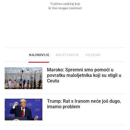
Mjesecima planiramo novu
Što povezuje Lexus i
kuhinju, a jednu važnu odluku
legendarnog Ponyja?
donesemo u samo deset minuta
NAJNOVIJE
NAJČITANIJE
VEZANO
Maroko: Spremni smo pomoći u
povratku maloljetnika koji su stigli u
Ceutu
Trump: Rat s Iranom neće još dugo,
imamo problem