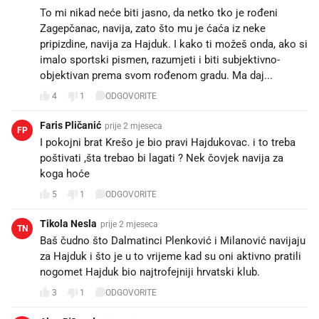
To mi nikad neće biti jasno, da netko tko je rođeni
Zagepčanac, navija, zato što mu je ćaća iz neke
pripizdine, navija za Hajduk. I kako ti možeš onda, ako si
imalo sportski pismen, razumjeti i biti subjektivno-
objektivan prema svom rođenom gradu. Ma daj...
4
1
ODGOVORITE
Faris Pličanić
prije 2 mjeseca
FP
I pokojni brat Krešo je bio pravi Hajdukovac. i to treba
poštivati ,šta trebao bi lagati ? Nek čovjek navija za
koga hoće
5
1
ODGOVORITE
Tikola Nesla
prije 2 mjeseca
TN
Baš čudno što Dalmatinci Plenković i Milanović navijaju
za Hajduk i što je u to vrijeme kad su oni aktivno pratili
nogomet Hajduk bio najtrofejniji hrvatski klub.
3
1
ODGOVORITE