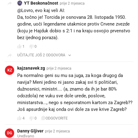
YT Beskonačnost
prije 2 mjeseca
@Lovro, evo kaj veli AI:
Da, točno je! Torcida je osnovana 28. listopada 1950.
godine, uoči legendarne utakmice protiv Crvene zvezde
(koju je Hajduk dobio s 2:1 i na kraju osvojio prvenstvo
bez ijednog poraza).
1
0
UČITAJTE JOŠ 2 ODGOVORA
kajzanavek zg
prije 2 mjeseca
KZ
Pa normalno geni su mu sa juga, za koga drugog da
navija? Meni jedino ni jasno zakaj svi ti političari,
dužnosnici, ministri.... (a, znamo da ih je bar 80%
odozdola) ne vuku sve dole urede, poslove,
ministarstva..., nego s nepovratnom kartom za Zagreb??
Još apsurdnije kaj onda ovi dole za sve krive Zagreb?
4
0
ODGOVORITE
Danny Gljiver
prije 2 mjeseca
DG
Uređivano