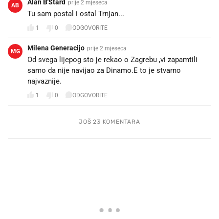
Alan B'Stard
prije 2 mjeseca
AB
Tu sam postal i ostal Trnjan...
1
0
ODGOVORITE
Milena Generacijo
prije 2 mjeseca
MG
Od svega lijepog sto je rekao o Zagrebu ,vi zapamtili
samo da nije navijao za Dinamo.E to je stvarno
najvaznije.
1
0
ODGOVORITE
JOŠ 23 KOMENTARA
PROČITAJTE JOŠ