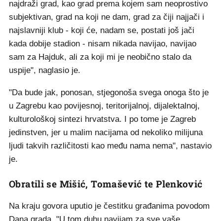
najdraži grad, kao grad prema kojem sam neoprostivo
subjektivan, grad na koji ne dam, grad za čiji najjači i
najslavniji klub - koji će, nadam se, postati još jači
kada dobije stadion - nisam nikada navijao, navijao
sam za Hajduk, ali za koji mi je neobično stalo da
uspije", naglasio je.
"Da bude jak, ponosan, stjegonoša svega onoga što je
u Zagrebu kao povijesnoj, teritorijalnoj, dijalektalnoj,
kulturološkoj sintezi hrvatstva. I po tome je Zagreb
jedinstven, jer u malim nacijama od nekoliko milijuna
ljudi takvih različitosti kao među nama nema", nastavio
je.
Obratili se Mišić, Tomašević te Plenković
Na kraju govora uputio je čestitku građanima povodom
Dana grada. "U tom duhu navijam za sve vaše