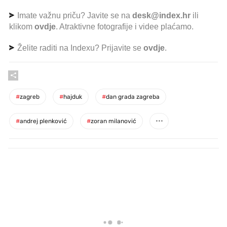
Imate važnu priču? Javite se na
desk@index.hr
ili
klikom
ovdje
. Atraktivne fotografije i videe plaćamo.
Želite raditi na Indexu? Prijavite se
ovdje
.
#
zagreb
#
hajduk
#
dan grada zagreba
#
andrej plenković
#
zoran milanović
PROČITAJTE JOŠ