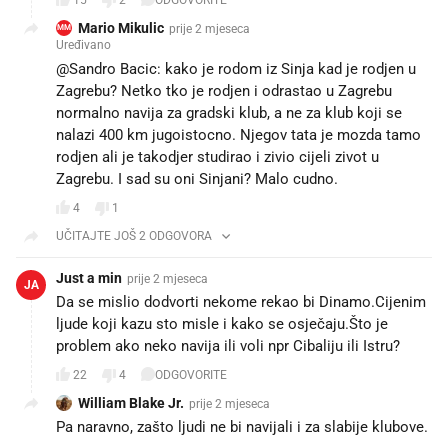
Mario Mikulic
prije 2 mjeseca
MM
Uređivano
@Sandro Bacic: kako je rodom iz Sinja kad je rodjen u
Zagrebu? Netko tko je rodjen i odrastao u Zagrebu
normalno navija za gradski klub, a ne za klub koji se
nalazi 400 km jugoistocno. Njegov tata je mozda tamo
rodjen ali je takodjer studirao i zivio cijeli zivot u
Zagrebu. I sad su oni Sinjani? Malo cudno.
4
1
UČITAJTE JOŠ 2 ODGOVORA
Just a min
prije 2 mjeseca
JA
Da se mislio dodvorti nekome rekao bi Dinamo.Cijenim
ljude koji kazu sto misle i kako se osječaju.Što je
problem ako neko navija ili voli npr Cibaliju ili Istru?
22
4
ODGOVORITE
William Blake Jr.
prije 2 mjeseca
Pa naravno, zašto ljudi ne bi navijali i za slabije klubove.