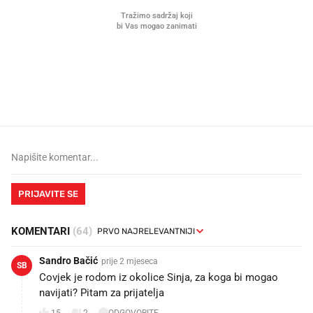
Mjesecima planiramo novu
Što povezuje Lexus i
kuhinju, a jednu važnu odluku
legendarnog Ponyja?
donesemo u samo deset minuta
PRIJAVITE SE
KOMENTARI
(64)
Sandro Bačić
prije 2 mjeseca
SB
Covjek je rodom iz okolice Sinja, za koga bi mogao
navijati? Pitam za prijatelja
15
2
ODGOVORITE