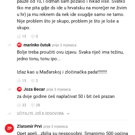
pauze od 10, i odmah sam požalio i nikad više. Svatko
tko me pita gdje ds ide u hrvatsku na more(jer ne živim
u hr) ja mu reknem da nek ide svugdje samo ne tamo.
Nije problem što je skupo, problem je što je loše a
skupo.
15
0
marinko čutuk
prije 3 mjeseca
MČ
Bolje treba proučiti ovu izjavu. Svaka riječ ima težinu,
jedno tonu, tonu ipo...
Izlaz kao u Mađarskoj i zločinačka pada!!!!!!!!
15
2
Joza Becar
prije 3 mjeseca
JB
za dvije godine ćeš naplačivat 50 i bit ćeš prazan
33
28
UČITAJTE JOŠ 8 ODGOVORA
Zlatomir Prvi
prije 3 mjeseca
ZP
Opet apeli...zbilja su nesposobni. Smanjimo 500 općina