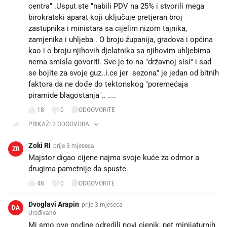
centra" .Usput ste "nabili PDV na 25% i stvorili mega
birokratski aparat koji uključuje pretjeran broj
zastupnika i ministara sa cijelim nizom tajnika,
zamjenika i uhljeba . O broju županija, gradova i općina
kao i o broju njihovih djelatnika sa njihovim uhljebima
nema smisla govoriti. Sve je to na "državnoj sisi" i sad
se bojite za svoje guz..i.ce jer "sezona" je jedan od bitnih
faktora da ne dođe do tektonskog "poremećaja
piramide blagostanja".. ....
18
0
ODGOVORITE
PRIKAŽI 2 ODGOVORA
Zoki RI
prije 3 mjeseca
ZR
Majstor digao cijene najma svoje kuće za odmor a
drugima pametnije da spuste.
48
0
ODGOVORITE
Dvoglavi Arapin
prije 3 mjeseca
DA
Uređivano
Mi smo ove godine odredili novi cjenik, pet minijaturnih