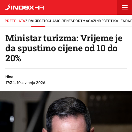
PRETPLATA
ZID
VIJESTI
OGLASI
CIJENE
SPORT
MAGAZIN
RECEPTI
KALENDA
Ministar turizma: Vrijeme je
da spustimo cijene od 10 do
20%
Hina
17:34, 10. svibnja 2026.