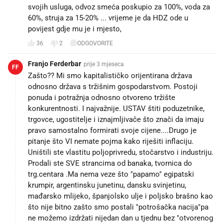
svojih usluga, odvoz smeća poskupio za 100%, voda za
60%, struja za 15-20% ... vrijeme je da HDZ ode u
povijest gdje mu je i mjesto,
36
2
ODGOVORITE
Franjo Ferderbar
prije 3 mjeseca
FF
Zašto?? Mi smo kapitalističko orijentirana država
odnosno država s tržišnim gospodarstvom. Postoji
ponuda i potražnja odnosno otvoreno tržište
konkurentnosti. I najvažnije. USTAV štiti poduzetnike,
trgovce, ugostitelje i iznajmljivače što znači da imaju
pravo samostalno formirati svoje cijene....Drugo je
pitanje što VI nemate pojma kako riješiti inflaciju.
Uništili ste vlastitu poljoprivredu, stočarstvo i industriju.
Prodali ste SVE strancima od banaka, tvornica do
trg.centara .Ma nema veze što "papamo" egipatski
krumpir, argentinsku junetinu, dansku svinjetinu,
mađarsko mlijeko, španjolsko ulje i poljsko brašno kao
što nije bitno zašto smo postali "potrošačka nacija"pa
ne možemo izdržati nijedan dan u tjednu bez "otvorenog