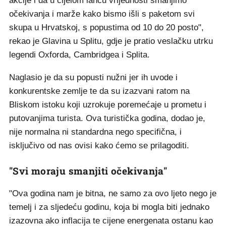
akcije i da u cijelom lancu vrijednosti smanjimo
očekivanja i marže kako bismo išli s paketom svi
skupa u Hrvatskoj, s popustima od 10 do 20 posto",
rekao je Glavina u Splitu, gdje je pratio veslačku utrku
legendi Oxforda, Cambridgea i Splita.
Naglasio je da su popusti nužni jer ih uvode i
konkurentske zemlje te da su izazvani ratom na
Bliskom istoku koji uzrokuje poremećaje u prometu i
putovanjima turista. Ova turistička godina, dodao je,
nije normalna ni standardna nego specifična, i
isključivo od nas ovisi kako ćemo se prilagoditi.
"Svi moraju smanjiti očekivanja"
"Ova godina nam je bitna, ne samo za ovo ljeto nego je
temelj i za sljedeću godinu, koja bi mogla biti jednako
izazovna ako inflacija te cijene energenata ostanu kao