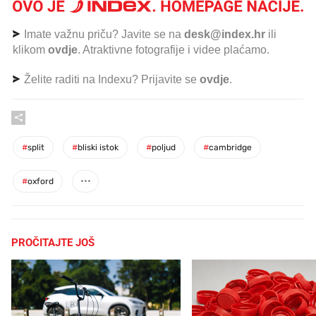
Imate važnu priču? Javite se na
desk@index.hr
ili
klikom
ovdje
. Atraktivne fotografije i videe plaćamo.
Želite raditi na Indexu? Prijavite se
ovdje
.
#
split
#
bliski istok
#
poljud
#
cambridge
#
oxford
PROČITAJTE JOŠ