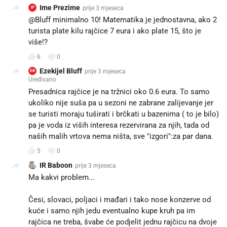
Ime Prezime
prije 3 mjeseca
IP
@Bluff minimalno 10! Matematika je jednostavna, ako 2
turista plate kilu rajčice 7 eura i ako plate 15, što je
više!? 🤓
6
0
Ezekijel Bluff
prije 3 mjeseca
EB
Uređivano
Presadnica rajčice je na tržnici oko 0.6 eura. To samo
ukoliko nije suša pa u sezoni ne zabrane zalijevanje jer
se turisti moraju tuširati i brčkati u bazenima ( to je bilo)
pa je voda iz viših interesa rezervirana za njih, tada od
naših malih vrtova nema ništa, sve "izgori":za par dana.
5
0
IR Baboon
prije 3 mjeseca
Ma kakvi problem...
Česi, slovaci, poljaci i mađari i tako nose konzerve od
kuće i samo njih jedu eventualno kupe kruh pa im
rajčica ne treba, švabe će podjelit jednu rajčicu na dvoje