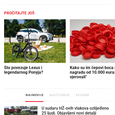
PROČITAJTE JOŠ
Što povezuje Lexus i
Kako su im čepovi boca d
legendarnog Ponyja?
nagradu od 10.000 eura
vjerovali"
NAJNOVIJE
NAJČITANIJE
VEZANO
U sudaru HŽ-ovih vlakova ozlijeđeno
25 ljudi. Objavljeni novi detalji