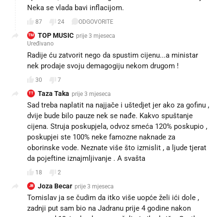
Neka se vlada bavi inflacijom.
87
24
ODGOVORITE
TOP MUSIC
prije 3 mjeseca
TM
Uređivano
Radije ću zatvorit nego da spustim cijenu...a ministar
nek prodaje svoju demagogiju nekom drugom !
30
7
Taza Taka
prije 3 mjeseca
TT
Sad treba naplatit na najjače i uštedjet jer ako za gofinu ,
dvije bude bilo pauze nek se nađe. Kakvo spuštanje
cijena. Struja poskupjela, odvoz smeća 120% poskupio ,
poskupjei ste 100% neke famozne naknade za
oborinske vode. Neznate više što izmislit , a ljude tjerat
da pojeftine iznajmljivanje . A svašta 🥳
18
2
Joza Becar
prije 3 mjeseca
JB
Tomislav ja se čudim da itko više uopće želi ići dole ,
zadnji put sam bio na Jadranu prije 4 godine nakon