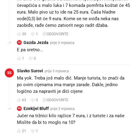
ćevapčića s malo luka i 7 komada pomfrita koštat će 45
eura. Malo pivo uz to ide na 25 eura. Čaša hladne
vode(0,3) bit će 9 eura. Kome se ne sviđa neka nas
zaobiđe, rađe ćemo zatvorit nego radit džaba.
30
1
ODGOVORITE
Gazda Jezda
prije 3 mjeseca
GJ
E pa sretno...
1
0
Slavko Surovi
prije 3 mjeseca
SS
Ma yok. Treba još malo dić. Manje turista, to znači da
po ovim cijenama ima manje zarade. Dakle, jedino
logično za napraviti je dići cijene ☝
63
0
ODGOVORITE
Ezekijel Bluff
prije 3 mjeseca
EB
Jučer na tržnici kilo rajčice 7 eura, i z turiste i za naše
Mislite da bi to moglo na 10?
21
1