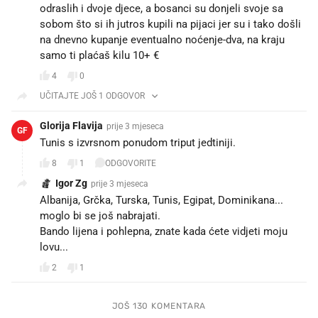
odraslih i dvoje djece, a bosanci su donjeli svoje sa
sobom što si ih jutros kupili na pijaci jer su i tako došli
na dnevno kupanje eventualno noćenje-dva, na kraju
samo ti plaćaš kilu 10+ €
4
0
UČITAJTE JOŠ 1 ODGOVOR
Glorija Flavija
prije 3 mjeseca
GF
Tunis s izvrsnom ponudom triput jedtiniji.
8
1
ODGOVORITE
Igor Zg
prije 3 mjeseca
Albanija, Grčka, Turska, Tunis, Egipat, Dominikana...
moglo bi se još nabrajati.
Bando lijena i pohlepna, znate kada ćete vidjeti moju
lovu...
2
1
JOŠ 130 KOMENTARA