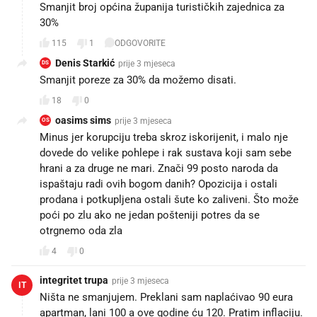
Smanjit broj općina županija turističkih zajednica za
30%
115
1
ODGOVORITE
Denis Starkić
prije 3 mjeseca
DS
Smanjit poreze za 30% da možemo disati.
18
0
oasims sims
prije 3 mjeseca
OS
Minus jer korupciju treba skroz iskorijenit, i malo nje
dovede do velike pohlepe i rak sustava koji sam sebe
hrani a za druge ne mari. Znači 99 posto naroda da
ispaštaju radi ovih bogom danih? Opozicija i ostali
prodana i potkupljena ostali šute ko zaliveni. Što može
poći po zlu ako ne jedan pošteniji potres da se
otrgnemo oda zla
4
0
integritet trupa
prije 3 mjeseca
IT
Ništa ne smanjujem. Preklani sam naplaćivao 90 eura
apartman, lani 100 a ove godine ću 120. Pratim inflaciju.