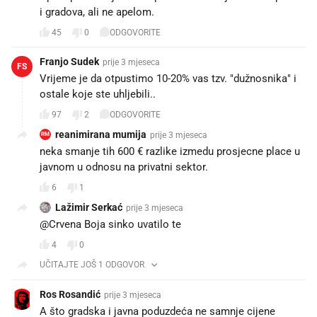
i gradova, ali ne apelom.
45
0
ODGOVORITE
Franjo Sudek
prije 3 mjeseca
FS
Vrijeme je da otpustimo 10-20% vas tzv. "dužnosnika" i
ostale koje ste uhljebili..
97
2
ODGOVORITE
reanimirana mumija
prije 3 mjeseca
RM
neka smanje tih 600 € razlike izmedu prosjecne place u
javnom u odnosu na privatni sektor.
6
1
Lažimir Serkać
prije 3 mjeseca
@Crvena Boja sinko uvatilo te
4
0
UČITAJTE JOŠ 1 ODGOVOR
Ros Rosandić
prije 3 mjeseca
A što gradska i javna poduzdeća ne samnje cijene