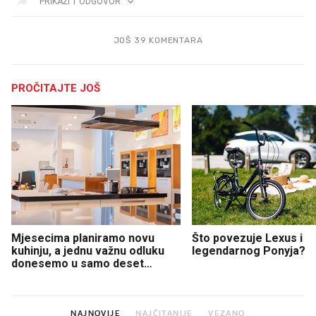
PRIKAŽI 1 ODGOVOR
JOŠ 39 KOMENTARA
PROČITAJTE JOŠ
Mjesecima planiramo novu
Što povezuje Lexus i
kuhinju, a jednu važnu odluku
legendarnog Ponyja?
donesemo u samo deset
minuta
NAJNOVIJE
NAJČITANIJE
VEZANO