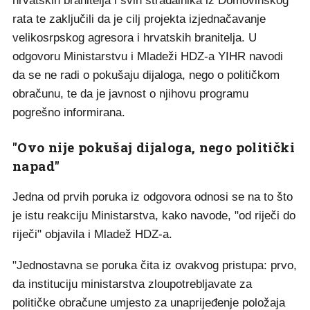
hrvatskih branitelja i svih stradalnika iz Domovinskog
rata te zaključili da je cilj projekta izjednačavanje
velikosrpskog agresora i hrvatskih branitelja. U
odgovoru Ministarstvu i Mladeži HDZ-a YIHR navodi
da se ne radi o pokušaju dijaloga, nego o političkom
obračunu, te da je javnost o njihovu programu
pogrešno informirana.
"Ovo nije pokušaj dijaloga, nego politički
napad"
Jedna od prvih poruka iz odgovora odnosi se na to što
je istu reakciju Ministarstva, kako navode, "od riječi do
riječi" objavila i Mladež HDZ-a.
"Jednostavna se poruka čita iz ovakvog pristupa: prvo,
da instituciju ministarstva zloupotrebljavate za
političke obračune umjesto za unaprijeđenje položaja