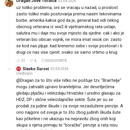
Dragan Jove Torbica
03.04.2026.
uz toliko problema, oni se vracaju u nazad, u proslost.
zasto toliko malo postovanja prema nasim tekovinama
borbe. amerika kakva god da je, general kad vidi nekog
obicnog veterana iz ww2 ili vijetnamskog rata ustaje,
salutira mu i daje mu svoje mjesto da sjedne. cak i ako je
veteran bio obican vojnik, ne mora imat visok cin. zasto
se kod nas pljuje. kad krenemo sebe i svoje postovat i ti
drugi ce nas vise cjenit. ovako se samo vrtimo u krug
21
6
ODGOVORITE
Slavko Surovi
03.04.2026.
SS
Uređivano
@Dragan za to što više nitko ne poštuje tzv. "Bran'telje"
mogu zahvaliti upravo braniteljima. Jer desetljećima
gledaju pljačku i veleizdaju Hrvatske i uredno glasaju za
HDZ, DP i slične veleizdajničke sekte. Šute jer su se
prodali za judine škude i za svoje nezaslužene penzije. A
ono najgore od svega je to što zbog judinih škuda šute
kao pčketine i ne ukazuju na nepravdu zbog onih koji
skupa s njima primaju te "boračke" penzije a rata nisu