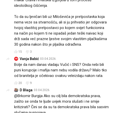
ideološkog čišćenja.
To da su ljevičari bili uz Miloševića je pretpostavka koja
nema veze sa stvarnošću, ali si ju prihvatio jer odgovara
tvojoj vlastitoj pretpostavci po kojem svijet funkcionira
na način po kojem ti ne ispadaš jedan teški naivac koji
drži sada već prazne ljestve svojim vlastitim pljačkašima
30 godina nakon što je pljaška odrađena.
15
3
Vanja Babić
03.04.2026.
VB
Bolje da nam danas vladaju Vučić i SNS? Onda nebi bili
puni korupcije i mafija nam nebu vodila državu? Malo tko
od branitelja je očekivao ovakvu veleizdaju nakon rata.
20
9
D Blaga
03.04.2026.
@Brkomir Burgija Ako su cilj bila demokratska prava,
zašto se onda te ljude uvijek mora slušati i ne smije
kritizirati? Čini se da su ta demokratska prava bila sasvim
slučajna nuspojava.