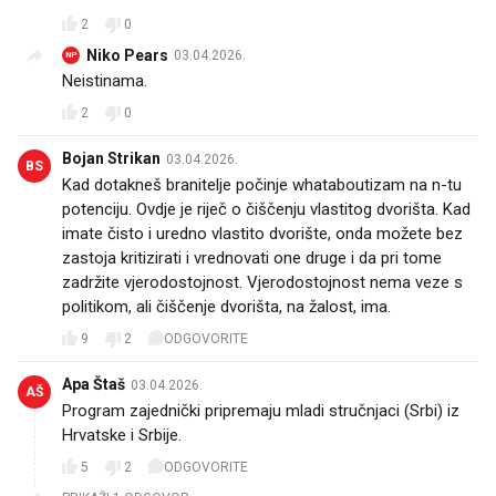
2
0
Niko Pears
03.04.2026.
NP
Neistinama.
2
0
Bojan Strikan
03.04.2026.
BS
Kad dotakneš branitelje počinje whataboutizam na n-tu
potenciju. Ovdje je riječ o čiščenju vlastitog dvorišta. Kad
imate čisto i uredno vlastito dvorište, onda možete bez
zastoja kritizirati i vrednovati one druge i da pri tome
zadržite vjerodostojnost. Vjerodostojnost nema veze s
politikom, ali čiščenje dvorišta, na žalost, ima.
9
2
ODGOVORITE
Apa Štaš
03.04.2026.
AŠ
Program zajednički pripremaju mladi stručnjaci (Srbi) iz
Hrvatske i Srbije.
5
2
ODGOVORITE