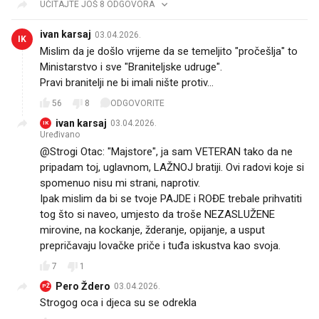
UČITAJTE JOŠ 8 ODGOVORA
ivan karsaj
03.04.2026.
IK
Mislim da je došlo vrijeme da se temeljito "pročešlja" to
Ministarstvo i sve "Braniteljske udruge".
Pravi branitelji ne bi imali nište protiv...
56
8
ODGOVORITE
ivan karsaj
03.04.2026.
IK
Uređivano
@Strogi Otac: "Majstore", ja sam VETERAN tako da ne
pripadam toj, uglavnom, LAŽNOJ bratiji. Ovi radovi koje si
spomenuo nisu mi strani, naprotiv.
Ipak mislim da bi se tvoje PAJDE i ROĐE trebale prihvatiti
tog što si naveo, umjesto da troše NEZASLUŽENE
mirovine, na kockanje, žderanje, opijanje, a usput
prepričavaju lovačke priče i tuđa iskustva kao svoja.
7
1
Pero Ždero
03.04.2026.
PŽ
Strogog oca i djeca su se odrekla