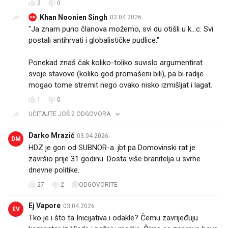
2
0
Khan Noonien Singh
03.04.2026.
KN
"Ja znam puno članova možemo, svi du otišli u k…c. Svi
postali antihrvati i globalističke pudlice."
Ponekad znaš čak koliko-toliko suvislo argumentirat
svoje stavove (koliko god promašeni bili), pa bi radije
mogao tome stremit nego ovako nisko izmišljat i lagat.
1
0
UČITAJTE JOŠ 2 ODGOVORA
Darko Mrazić
03.04.2026.
DM
HDZ je gori od SUBNOR-a. jbt pa Domovinski rat je
završio prije 31 godinu. Dosta više branitelja u svrhe
dnevne politike.
27
2
ODGOVORITE
Ej Vapore
03.04.2026.
EV
Tko je i što ta Inicijativa i odakle? Čemu zavrijeđuju