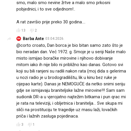
smo, malo smo nevine žrtve a malo smo prkosni
pobjednici, i to sve odjednom!..
A rat završio prije preko 30 godina....
13
2
Barba Ante
03.04.2026.
BA
@corto croato, Dan borca je bio bitan samo zato što je
bio neradan dan. Već 1972. g. Smoje je u seriji Naše malo
misto ismijao boračke mirovine i njihovo dobivanje
mitom iako ih nije bilo ni približno kao danas. Gotovo svi
koji su bili ranjeni su radili nakon rata (moj dida s gelerima
u nozi radio je u brodogradilištu, lik u kinu bez ruke je
cijepao karte). Danas je NEMOGUĆE da netko snimi seriju
gdje se ismijavaju braniteljske lažne mirovine!!! Sam sam
sudionik DR-a u vjerojatno najtežim bitkama i pun qrac mi
je rata na televiziji, i obljetnica i branitelja... Sve skupa mi
sliči na prostituciju te tragedije uz masu laži, lovačkih
priča i lažnih zasluga pojedinaca.
3
1