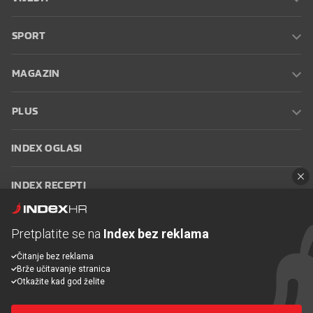
SPORT
MAGAZIN
PLUS
INDEX OGLASI
INDEX RECEPTI
INFO
Pretplatite se na
Index bez reklama
Čitanje bez reklama
Oglašavanje
Zaposli se na Indexu
Kontakt
Impressum
Uvjeti
Brže učitavanje stranica
korištenja
Postavke kolačića
Otkažite kad god želite