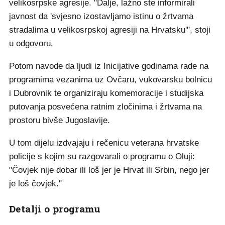
velikosrpske agresije. "Dalje, lažno ste informirali
javnost da 'svjesno izostavljamo istinu o žrtvama
stradalima u velikosrpskoj agresiji na Hrvatsku'", stoji
u odgovoru.
Potom navode da ljudi iz Inicijative godinama rade na
programima vezanima uz Ovčaru, vukovarsku bolnicu
i Dubrovnik te organiziraju komemoracije i studijska
putovanja posvećena ratnim zločinima i žrtvama na
prostoru bivše Jugoslavije.
U tom dijelu izdvajaju i rečenicu veterana hrvatske
policije s kojim su razgovarali o programu o Oluji:
"Čovjek nije dobar ili loš jer je Hrvat ili Srbin, nego jer
je loš čovjek."
Detalji o programu