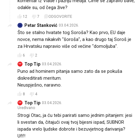
komentar iz Vlade i pažnju medija. Čime se zapravo bave,
odakle su, od čega žive?
12
7
ODGOVORITE
Petar Stanković
03.04.2026.
Što se stalno hvatate tog Soroša? Kao prvo, EU daje
novce, nema nikakvih "šoroša", a kao drugo taj Soroš je
za Hrvatsku napravio više od većine "domoljuba".
6
2
Top Tip
03.04.2026.
TT
Puno ad hominem pitanja samo zato da se pokuša
diskreditirati meritum.
Neuspješno, naravno.
8
4
Top Tip
03.04.2026.
TT
Uređivano
Strogi Otac, ja ću tebi parirati samo jednim pitanjem: jesi
li svestan da, čitajući ovaj tvoj bijesni ispad, SUBNOR
ispada vrelo ljudske dobrote i bezuvjetnog darivanja?
Uff!