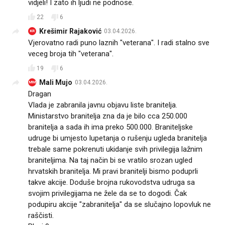
vidjeli! I zato ih ljudi ne podnose.
22
6
Krešimir Rajaković
03.04.2026.
KR
Vjerovatno radi puno laznih "veterana". I radi stalno sve
veceg broja tih "veterana".
19
6
Mali Mujo
03.04.2026.
MM
Dragan
Vlada je zabranila javnu objavu liste branitelja.
Ministarstvo branitelja zna da je bilo cca 250.000
branitelja a sada ih ima preko 500.000. Braniteljske
udruge bi umjesto lupetanja o rušenju ugleda branitelja
trebale same pokrenuti ukidanje svih privilegija lažnim
braniteljima. Na taj način bi se vratilo srozan ugled
hrvatskih branitelja. Mi pravi branitelji bismo poduprli
takve akcije. Doduše brojna rukovodstva udruga sa
svojim privilegijama ne žele da se to dogodi. Čak
podupiru akcije "zabranitelja" da se slučajno lopovluk ne
raščisti.