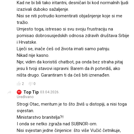
Kad ne bi bili tako iritantni, desničari bi kod normalnih ljudi
izazivali duboko sažaljenje.
Nisi se niti potrudio komentirati objašnjenje koje si me
tražio.
Umjesto toga, istresao si svu svoju frustraciju na
pomisao dobrosusjedskih odnosa zdravih društava Srbije
i Hrvatske.
Liječi se, inače ćeš od života imati samo patnju.
Nikad nije kasno.
Npr, vidim da koristiš chatbot, pa onda bez straha pitaj
jesu li tvoji stavovi ispravni. Barem da ih potvrdiš, ako
ništa drugo. Garantiram ti da ćeš biti iznenađen.
2
0
Top Tip
03.04.2026.
TT
Uređivano
Strogi Otac, meritum je to što živiš u distopiji, a nisi toga
svjestan.
Ministarstvo branitelja?!
I onda se netko zgraža nad SUBNOR-om.
Nisi svjestan jedne činjenice: što više Vučić četnikuje,