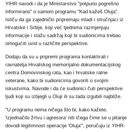
YIHR navodi i da je Ministarstvo "potpuno pogrešno
informirano" o samom programu "Kad kažeš Oluja".
Ističu da ga zajednički pripremaju mladi i stručnjaci iz
Hrvatske i Srbije, koji već tjednima razmjenjuju
informacije i slažu sadržaj koji bi sudionicima trebao
omogućiti uvid u različite perspektive.
Dodaju da su u pripremi programa kontaktirali i
ravnatelja Hrvatskog memorijalno dokumentacijskog
centra Domovinskog rata, kao i hrvatske ratne
veterane, kako bi sudionicima govorili o svojim
iskustvima. Navode i da će sudionici čuti perspektive
ljudi koji su izbjegli u Oluji ili su tada izgubili najbliže.
"U programu nema ničega što bi, kako kažete,
'izjednačilo žrtvu i agresora' niti ičega čime se u pitanje
dovodi legitimnost operacije 'Oluja'", poručuju iz YIHR-