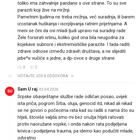
toliko ima zahvalnije pandane s ove strane. To su sve
paraziti koji žive na mržnji.
Pametnim ljudima ne treba mržnja, već suradnja, ili barem
izostanak huškanja i iscrpljivanja ratnim prijetnjama. A
meni se čini da ovi mladi ljudi upravo na suradnji rade.
Žele forsirati istinu, koliko god ona bila neugodna za
kojekave subnore i ekstremističke parazite. I tada raditi
zdrave odnose između zdravih društava, a ne slijediti
jebe*e vučiće s jedne, a dp-ovce s druge strane.
3
2
UČITAJTE JOŠ 8 ODGOVORA
Sam U raj
03.04.2026.
SU
Srpske obavještajne službe rade odličan posao, uvijek
ista priča, pogrom Srba, oluja, genocid itd, nikad ali nikad
se ne govori o počecima rata kad su radili s nama što su
htjeli, štoviše valjda smo mi bez oružja htjeli ratovati
protiv naoružane vojske, i onda nakon rata podijeljena
krivica i podijeljena trauma, pa idemo kao podučiti mlade,
odvratno