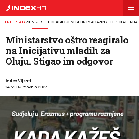
PRETPLATA
ZID
VIJESTI
OGLASI
CIJENE
SPORT
MAGAZIN
RECEPTI
KALENDA
Ministarstvo oštro reagiralo
na Inicijativu mladih za
Oluju. Stigao im odgovor
Index Vijesti
14:31, 03. travnja 2026.