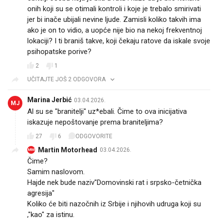
onih koji su se otimali kontroli i koje je trebalo smirivati
jer bi inače ubijali nevine ljude. Zamisli koliko takvih ima
ako je on to vidio, a uopće nije bio na nekoj frekventnoj
lokaciji? I ti braniš takve, koji čekaju ratove da iskale svoje
psihopatske porive?
2
1
UČITAJTE JOŠ 2 ODGOVORA
Marina Jerbić
03.04.2026.
MJ
Al su se "branitelji" uz*ebali. Čime to ova inicijativa
iskazuje nepoštovanje prema braniteljima?
27
6
ODGOVORITE
Martin Motorhead
03.04.2026.
MM
Čime?
Samim naslovom.
Hajde nek bude naziv"Domovinski rat i srpsko-četnička
agresija"
Koliko će biti nazočnih iz Srbije i njihovih udruga koji su
,"kao" za istinu.