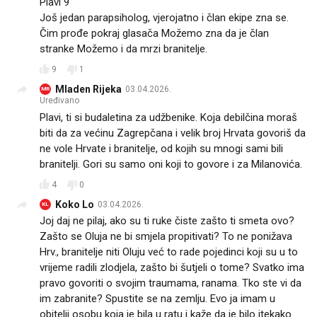
Plavi 9
Još jedan parapsiholog, vjerojatno i član ekipe zna se.
Čim prođe pokraj glasača Možemo zna da je član
stranke Možemo i da mrzi branitelje.
9
1
Mladen Rijeka
03.04.2026.
MR
Uređivano
Plavi, ti si budaletina za udžbenike. Koja debilčina moraš
biti da za većinu Zagrepčana i velik broj Hrvata govoriš da
ne vole Hrvate i branitelje, od kojih su mnogi sami bili
branitelji. Gori su samo oni koji to govore i za Milanovića.
4
0
Koko Lo
03.04.2026.
KL
Joj daj ne pilaj, ako su ti ruke čiste zašto ti smeta ovo?
Zašto se Oluja ne bi smjela propitivati? To ne ponižava
Hrv., branitelje niti Oluju već to rade pojedinci koji su u to
vrijeme radili zlodjela, zašto bi šutjeli o tome? Svatko ima
pravo govoriti o svojim traumama, ranama. Tko ste vi da
im zabranite? Spustite se na zemlju. Evo ja imam u
obitelji osobu koja je bila u ratu i kaže da je bilo itekako