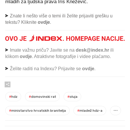
mladih za ljudska prava Iris Knežević.
Znate li nešto više o temi ili želite prijaviti grešku u
tekstu? Kliknite
ovdje
.
Imate važnu priču? Javite se na
desk@index.hr
ili
klikom
ovdje
. Atraktivne fotografije i videe plaćamo.
Želite raditi na Indexu? Prijavite se
ovdje
.
#
hdz
#
domovinski rat
#
oluja
#
ministarstvo hrvatskih branitelja
#
mladež hdz-a