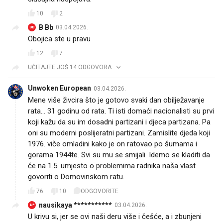
10
2
B Bb
03.04.2026.
BB
Obojica ste u pravu
12
7
UČITAJTE JOŠ 14 ODGOVORA
Unwoken European
03.04.2026.
Mene više živcira što je gotovo svaki dan obilježavanje
rata... 31 godinu od rata. Ti isti domaći nacionalisti su prvi
koji kažu da su im dosadni partizani i djeca partizana. Pa
oni su moderni poslijeratni partizani. Zamislite djeda koji
1976. viče omladini kako je on ratovao po šumama i
gorama 1944te. Svi su mu se smijali. Idemo se kladiti da
će na 1.5. umjesto o problemima radnika naša vlast
govoriti o Domovinskom ratu.
76
10
ODGOVORITE
nausikaya ***********
03.04.2026.
N*
U krivu si, jer se ovi naši deru više i češće, a i zbunjeni