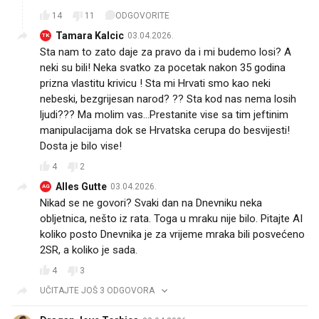
14
11
ODGOVORITE
Tamara Kalcic
03.04.2026.
TK
Sta nam to zato daje za pravo da i mi budemo losi? A
neki su bili! Neka svatko za pocetak nakon 35 godina
prizna vlastitu krivicu ! Sta mi Hrvati smo kao neki
nebeski, bezgrijesan narod? ?? Sta kod nas nema losih
ljudi??? Ma molim vas...Prestanite vise sa tim jeftinim
manipulacijama dok se Hrvatska cerupa do besvijesti!
Dosta je bilo vise!
4
2
Alles Gutte
03.04.2026.
AG
Nikad se ne govori? Svaki dan na Dnevniku neka
obljetnica, nešto iz rata. Toga u mraku nije bilo. Pitajte AI
koliko posto Dnevnika je za vrijeme mraka bili posvećeno
2SR, a koliko je sada.
4
3
UČITAJTE JOŠ 3 ODGOVORA