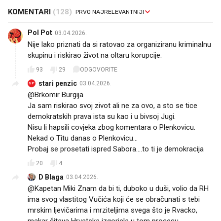
KOMENTARI
(128)
Pol Pot
03.04.2026.
Nije lako priznati da si ratovao za organiziranu kriminalnu
skupinu i riskirao život na oltaru korupcije.
93
29
ODGOVORITE
stari penzic
03.04.2026.
SP
@Brkomir Burgija
Ja sam riskirao svoj zivot ali ne za ovo, a sto se tice
demokratskih prava ista su kao i u bivsoj Jugi.
Nisu li hapsili covjeka zbog komentara o Plenkovicu.
Nekad o Titu danas o Plenkovicu...
Probaj se prosetati ispred Sabora....to ti je demokracija
20
4
D Blaga
03.04.2026.
@Kapetan Miki Znam da bi ti, duboko u duši, volio da RH
ima svog vlastitog Vučića koji će se obračunati s tebi
mrskim ljevičarima i mrziteljima svega što je Rvacko,
makar čitava Hrvatska izgorjela u tom procesu