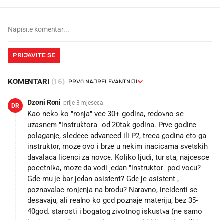
PRIJAVITE SE
KOMENTARI
(16)
Dzoni Roni
prije 3 mjeseca
DR
Kao neko ko "ronja" vec 30+ godina, redovno se
uzasnem "instruktora" od 20tak godina. Prve godine
polaganje, sledece advanced ili P2, treca godina eto ga
instruktor, moze ovo i brze u nekim inacicama svetskih
davalaca licenci za novce. Koliko ljudi, turista, najcesce
pocetnika, moze da vodi jedan "instruktor" pod vodu?
Gde mu je bar jedan asistent? Gde je asistent ,
poznavalac ronjenja na brodu? Naravno, incidenti se
desavaju, ali realno ko god poznaje materiju, bez 35-
40god. starosti i bogatog zivotnog iskustva (ne samo