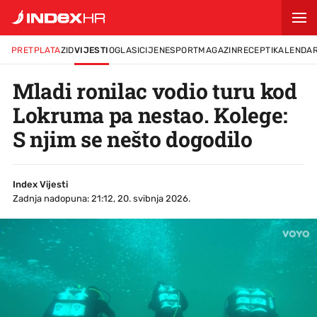
PRETPLATA
ZID
VIJESTI
OGLASI
CIJENE
SPORT
MAGAZIN
RECEPTI
KALENDA
Mladi ronilac vodio turu kod
Lokruma pa nestao. Kolege:
S njim se nešto dogodilo
Index Vijesti
Zadnja nadopuna: 21:12, 20. svibnja 2026.