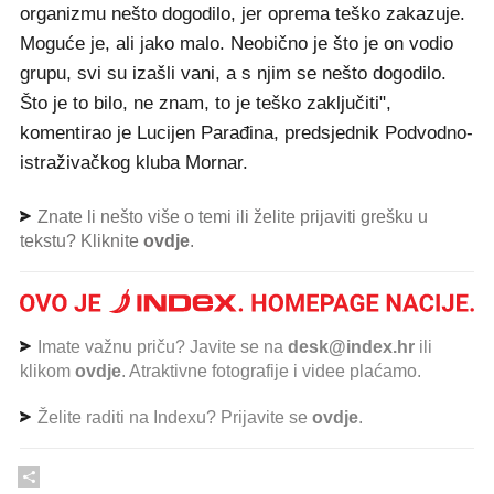
organizmu nešto dogodilo, jer oprema teško zakazuje.
Moguće je, ali jako malo. Neobično je što je on vodio
grupu, svi su izašli vani, a s njim se nešto dogodilo.
Što je to bilo, ne znam, to je teško zaključiti",
komentirao je Lucijen Parađina, predsjednik Podvodno-
istraživačkog kluba Mornar.
Znate li nešto više o temi ili želite prijaviti grešku u
tekstu? Kliknite
ovdje
.
Imate važnu priču? Javite se na
desk@index.hr
ili
klikom
ovdje
. Atraktivne fotografije i videe plaćamo.
Želite raditi na Indexu? Prijavite se
ovdje
.