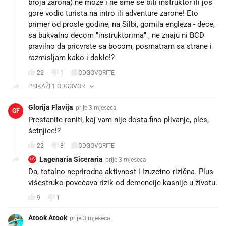
broja zarona) ne moze i ne sme se biti instruktor ili jos
gore vodic turista na intro ili adventure zarone! Eto
primer od prosle godine, na Silbi, gomila engleza - dece,
sa bukvalno decom "instruktorima" , ne znaju ni BCD
pravilno da pricvrste sa bocom, posmatram sa strane i
razmisljam kako i dokle!?
22
1
ODGOVORITE
PRIKAŽI 1 ODGOVOR
Glorija Flavija
prije 3 mjeseca
GF
Prestanite roniti, kaj vam nije dosta fino plivanje, ples,
šetnjice!?
22
8
ODGOVORITE
Lagenaria Siceraria
prije 3 mjeseca
LS
Da, totalno neprirodna aktivnost i izuzetno rizična. Plus
višestruko povećava rizik od demencije kasnije u životu.
9
1
Atook Atook
prije 3 mjeseca