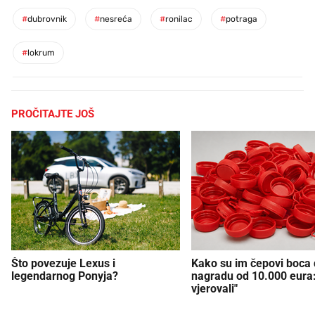
#
dubrovnik
#
nesreća
#
ronilac
#
potraga
#
lokrum
PROČITAJTE JOŠ
Što povezuje Lexus i
Kako su im čepovi boca d
legendarnog Ponyja?
nagradu od 10.000 eura
vjerovali"