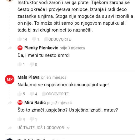
Instruktor vodi zaron i svi ga prate. Tijekom zarona se
često okreće i provjerava ronioce. Izranja i radi deco
zastanke s njima. Stoga nije moguće da su svi izronili a
on nije. To može biti samo po njegovom naputku ali
tada bi svi drugi ronioci to naznačili.
14
1
ODGOVORITE
Plenky Plenkovic
prije 3 mjeseca
PP
Da, i meni tu nesto smrdi
1
0
Mala Plava
prije 3 mjeseca
MP
Nadajmo se uspjesnom okoncanju potrage!
5
4
ODGOVORITE
Mira Radić
prije 3 mjeseca
MR
Što to zmači ,uspješno? Uspješno, znači, mrtav?
4
1
UČITAJTE JOŠ 1 ODGOVOR