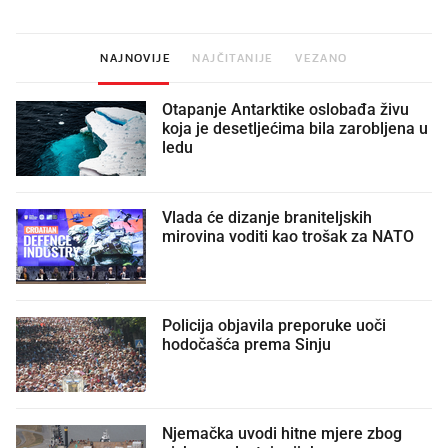
NAJNOVIJE
NAJČITANIJE
VEZANO
Otapanje Antarktike oslobađa živu
koja je desetljećima bila zarobljena u
ledu
Vlada će dizanje braniteljskih
mirovina voditi kao trošak za NATO
Policija objavila preporuke uoči
hodočašća prema Sinju
Njemačka uvodi hitne mjere zbog