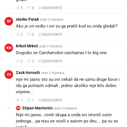
5
4
ODGOVORITE
slavko Patak
prije 3 mjeseca
SP
Ako je on vodio i svi su ga pratili kud su onda gledali?
2
0
ODGOVORITE
Krkoš Mrkoš
prije 3 mjeseca
KM
Dogodio se Carcharodon carcharias.I to big one.
2
2
ODGOVORITE
Zack Horvath
prije 3 mjeseca
ZH
nije mi jasno sto su ovi cekali da ne uzmu druge boce i
idu ga potraziti odmah , jedino ukoliko nije bilo dobro
vrijeme...
1
7
ODGOVORITE
Stipan Marinovic
prije 3 mjeseca
SM
Nije mi jasno...ronili skupa a onda svi izronili osim
jednoga... pa nisu se vozili s autom po dnu.... pa su se