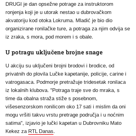
DRUGI je dan opsežne potrage za instruktorom
ronjenja koji je u utorak nestao u dubrovačkom
akvatoriju kod otoka Lokruma. Mladić je bio dio
organizirane ronilačke ture, a potraga za njim odvija se
iz zraka, s mora, pod morem i s obale.
U potragu uključene brojne snage
U akciju su uključeni brojni brodovi i brodice, od
privatnih do plovila Lučke kapetanije, policije, carine i
vatrogasaca. Podmorje pretražuje tridesetak ronilaca
iz lokalnih klubova. "Potraga traje sve do mraka, s
time da obalna straža stiže s posebnom,
višesenzorskom ronilicom oko 17 sati i mislim da oni
mogu vršiti takvu vrstu pretrage područja i u noćnim
satima", izjavio je lučki kapetan u Dubrovniku Mato
Kekez za
RTL Danas
.