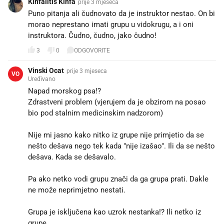
Kinfalitis Kinfa
prije 3 mjeseca
Puno pitanja ali čudnovato da je instruktor nestao. On bi
morao neprestano imati grupu u vidokrugu, a i oni
instruktora. Čudno, čudno, jako čudno!
3
0
ODGOVORITE
Vinski Ocat
prije 3 mjeseca
VO
Uređivano
Napad morskog psa!?
Zdrastveni problem (vjerujem da je obzirom na posao
bio pod stalnim medicinskim nadzorom)
Nije mi jasno kako nitko iz grupe nije primjetio da se
nešto dešava nego tek kada "nije izašao". Ili da se nešto
dešava. Kada se dešavalo.
Pa ako netko vodi grupu znači da ga grupa prati. Dakle
ne može neprimjetno nestati.
Grupa je isključena kao uzrok nestanka!? Ili netko iz
grupe.