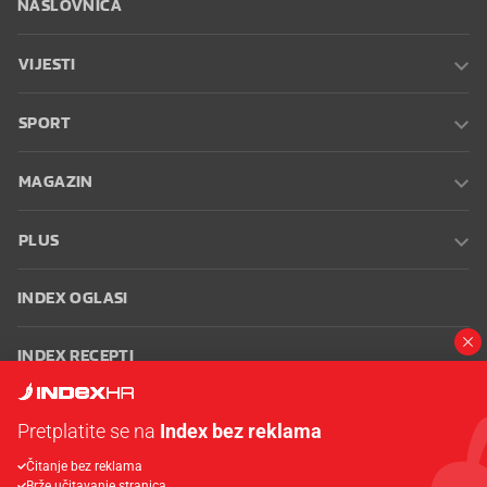
NASLOVNICA
VIJESTI
SPORT
MAGAZIN
PLUS
INDEX OGLASI
INDEX RECEPTI
INFO
Pretplatite se na
Index bez reklama
Čitanje bez reklama
Oglašavanje
Zaposli se na Indexu
Kontakt
Impressum
Uvjeti
Brže učitavanje stranica