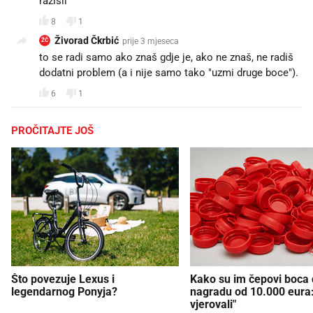
razisli
8
1
Živorad Čkrbić
prije 3 mjeseca
ŽČ
to se radi samo ako znaš gdje je, ako ne znaš, ne radiš
dodatni problem (a i nije samo tako "uzmi druge boce").
6
1
PROČITAJTE JOŠ
Što povezuje Lexus i
Kako su im čepovi boca d
legendarnog Ponyja?
nagradu od 10.000 eura
vjerovali"