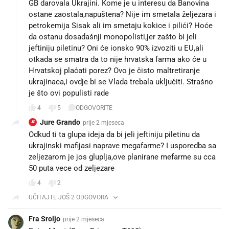
GB darovala Ukrajini. Kome je u interesu da Banovina
ostane zaostala,napuštena? Nije im smetala željezara i
petrokemija Sisak ali im smetaju kokice i pilići? Hoće
da ostanu dosadašnji monopolisti,jer zašto bi jeli
jeftiniju piletinu? Oni će ionsko 90% izvoziti u EU,ali
otkada se smatra da to nije hrvatska farma ako će u
Hrvatskoj plaćati porez? Ovo je čisto maltretiranje
ukrajinaca,i ovdje bi se Vlada trebala uključiti. Strašno
je što ovi populisti rade
4
5
ODGOVORITE
Jure Grando
prije 2 mjeseca
JG
Odkud ti ta glupa ideja da bi jeli jeftiniju piletinu da
ukrajinski mafijasi naprave megafarme? I usporedba sa
zeljezarom je jos gluplja,ove planirane mefarme su cca
50 puta vece od zeljezare
4
2
UČITAJTE JOŠ 2 ODGOVORA
Fra Sroljo
prije 2 mjeseca