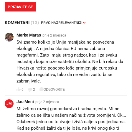
PRIJAVITE SE
KOMENTARI
(13)
Marko Maras
prije 2 mjeseca
Svi znamo koliko je Unija manijakalno posvećena
ekologiji. A nijedna članica EU nema zabranu
megafarmi. Zato imaju strog nadzor, kao i za svaku
industriju koja može naštetiti okolišu. Ne bih rekao da
Hrvatska nešto posebno loše primjenjuje europsku
ekološku regulativu, tako da ne vidim zašto bi se
zabranjivale.
6
2
ODGOVORITE
Jao Meni
prije 2 mjeseca
JM
Mi želimo razvoj gospodarstva i radna mjesta. Mi ne
želimo da se išta u našem načinu života promijeni. Ok...
Odabereš jedno od to dvoje i živiš dalje s posljedicama.
Kad se počneš žaliti da ti je loše, ne krivi onog tko ti