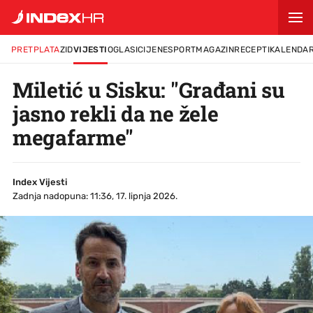
PRETPLATA
ZID
VIJESTI
OGLASI
CIJENE
SPORT
MAGAZIN
RECEPTI
KALENDA
Miletić u Sisku: "Građani su
jasno rekli da ne žele
megafarme"
Index Vijesti
Zadnja nadopuna: 11:36, 17. lipnja 2026.