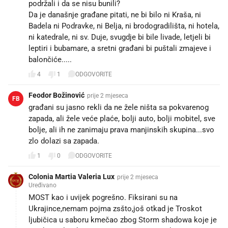
podržali i da se nisu bunili?
Da je današnje građane pitati, ne bi bilo ni Kraša, ni
Badela ni Podravke, ni Belja, ni brodogradilišta, ni hotela,
ni katedrale, ni sv. Duje, svugdje bi bile livade, letjeli bi
leptiri i bubamare, a sretni građani bi puštali zmajeve i
balončiće.....
4
1
ODGOVORITE
Feodor Božinović
prije 2 mjeseca
FB
građani su jasno rekli da ne žele ništa sa pokvarenog
zapada, ali žele veće plaće, bolji auto, bolji mobitel, sve
bolje, ali ih ne zanimaju prava manjinskih skupina...svo
zlo dolazi sa zapada.
1
0
ODGOVORITE
Colonia Martia Valeria Lux
prije 2 mjeseca
Uređivano
MOST kao i uvijek pogrešno. Fiksirani su na
Ukrajince,nemam pojma zsšto,još otkad je Troskot
ljubičica u saboru kmečao zbog Storm shadowa koje je