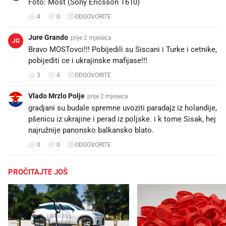
Foto: Most (Sony Ericsson T610)
4
0
ODGOVORITE
Jure Grando
prije 2 mjeseca
JG
Bravo MOSTovci!!! Pobijedili su Siscani i Turke i cetnike,
pobijediti ce i ukrajinske mafijase!!!
3
4
ODGOVORITE
Vlado Mrzlo Polje
prije 2 mjeseca
gradjani su budale spremne uvoziti paradajz iz holandije,
pšenicu iz ukrajine i perad iz poljske. i k tome Sisak, hej
najružnije panonsko balkansko blato.
0
0
ODGOVORITE
PROČITAJTE JOŠ