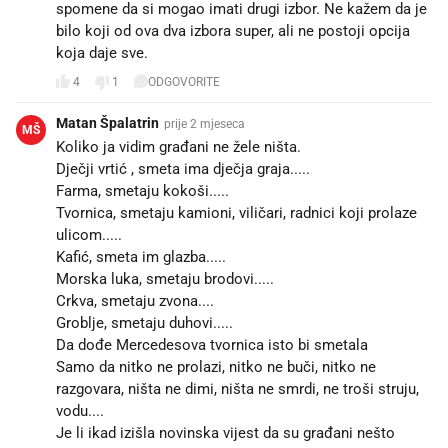
spomene da si mogao imati drugi izbor. Ne kažem da je
bilo koji od ova dva izbora super, ali ne postoji opcija
koja daje sve.
4
1
ODGOVORITE
Matan Špalatrin
prije 2 mjeseca
MŠ
Koliko ja vidim građani ne žele ništa.
Dječji vrtić , smeta ima dječja graja.....
Farma, smetaju kokoši.....
Tvornica, smetaju kamioni, viličari, radnici koji prolaze
ulicom.....
Kafić, smeta im glazba.....
Morska luka, smetaju brodovi.....
Crkva, smetaju zvona....
Groblje, smetaju duhovi.....
Da dođe Mercedesova tvornica isto bi smetala
Samo da nitko ne prolazi, nitko ne buči, nitko ne
razgovara, ništa ne dimi, ništa ne smrdi, ne troši struju,
vodu....
Je li ikad izišla novinska vijest da su građani nešto