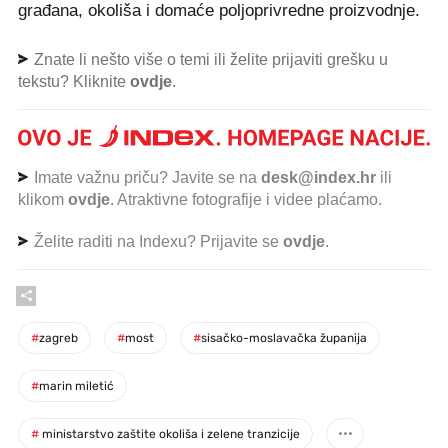
građana, okoliša i domaće poljoprivredne proizvodnje.
Znate li nešto više o temi ili želite prijaviti grešku u
tekstu? Kliknite
ovdje
.
Imate važnu priču? Javite se na
desk@index.hr
ili
klikom
ovdje
. Atraktivne fotografije i videe plaćamo.
Želite raditi na Indexu? Prijavite se
ovdje
.
#
zagreb
#
most
#
sisačko-moslavačka županija
#
marin miletić
#
ministarstvo zaštite okoliša i zelene tranzicije