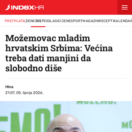
PRETPLATA
ZID
VIJESTI
OGLASI
CIJENE
SPORT
MAGAZIN
RECEPTI
KALENDA
Možemovac mladim
hrvatskim Srbima: Većina
treba dati manjini da
slobodno diše
Hina
21:07, 05. lipnja 2026.