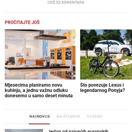
JOŠ 32 KOMENTARA
PROČITAJTE JOŠ
Mjesecima planiramo novu
Što povezuje Lexus i
kuhinju, a jednu važnu odluku
legendarnog Ponyja?
donesemo u samo deset minuta
NAJNOVIJE
NAJČITANIJE
VEZANO
Jedan od najvećih europskih