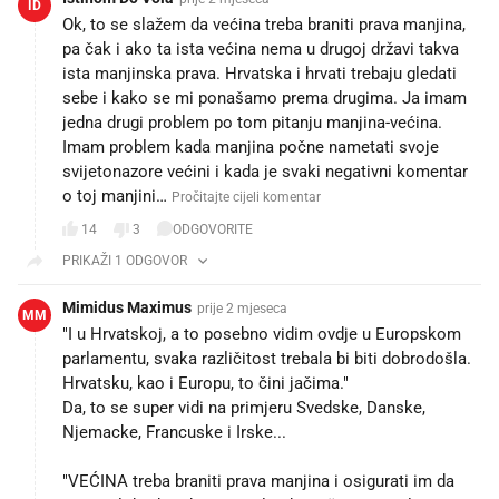
ID
Ok, to se slažem da većina treba braniti prava manjina,
pa čak i ako ta ista većina nema u drugoj državi takva
ista manjinska prava. Hrvatska i hrvati trebaju gledati
sebe i kako se mi ponašamo prema drugima. Ja imam
jedna drugi problem po tom pitanju manjina-većina.
Imam problem kada manjina počne nametati svoje
svijetonazore većini i kada je svaki negativni komentar
o toj manjini…
Pročitajte cijeli komentar
14
3
ODGOVORITE
PRIKAŽI 1 ODGOVOR
Mimidus Maximus
prije 2 mjeseca
MM
"I u Hrvatskoj, a to posebno vidim ovdje u Europskom
parlamentu, svaka različitost trebala bi biti dobrodošla.
Hrvatsku, kao i Europu, to čini jačima."
Da, to se super vidi na primjeru Svedske, Danske,
Njemacke, Francuske i Irske...
"VEĆINA treba braniti prava manjina i osigurati im da