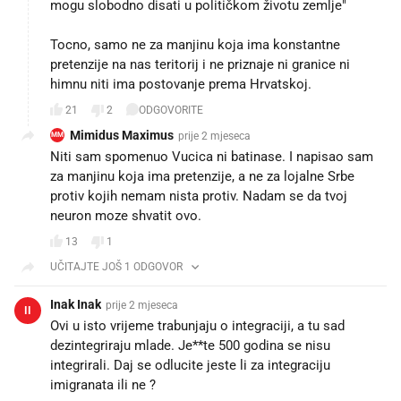
mogu slobodno disati u političkom životu zemlje"
Tocno, samo ne za manjinu koja ima konstantne
pretenzije na nas teritorij i ne priznaje ni granice ni
himnu niti ima postovanje prema Hrvatskoj.
21
2
ODGOVORITE
Mimidus Maximus
prije 2 mjeseca
MM
Niti sam spomenuo Vucica ni batinase. I napisao sam
za manjinu koja ima pretenzije, a ne za lojalne Srbe
protiv kojih nemam nista protiv. Nadam se da tvoj
neuron moze shvatit ovo.
13
1
UČITAJTE JOŠ 1 ODGOVOR
Inak Inak
prije 2 mjeseca
II
Ovi u isto vrijeme trabunjaju o integraciji, a tu sad
dezintegriraju mlade. Je**te 500 godina se nisu
integrirali. Daj se odlucite jeste li za integraciju
imigranata ili ne ?