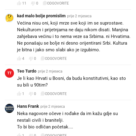
11
0
ODGOVORITE
kad malo bolje promislim
prije 2 mjeseca
Većina nisu oni, koji mrze sve koji im se suprostave.
Nekulturom i prijetnjama ne daju nikom disati. Manjina
zahjebava većinu i to nema veze sa Srbima. ni Hrvatima.
Ne ponašaju se bolje ni desno orijentirani Srbi. Kultura
je bitna i jako smo slabi ako je izgubimo.
4
0
ODGOVORITE
Teo Turdo
prije 2 mjeseca
TT
Je li kao Hrvati u Bosni, da budu konstitutivni, kao sto
su bili u 90tim?
1
0
ODGOVORITE
Hans Frank
prije 2 mjeseca
Neka nagovore očeve i rođake da im kažu gdje su
nestali civili i branitelji.
To bi bio odličan početak....
1
0
ODGOVORITE