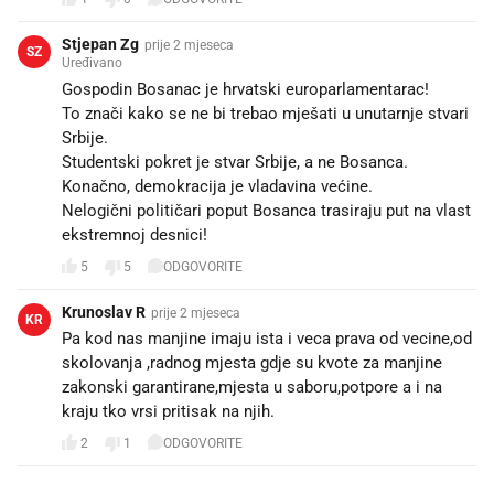
Stjepan Zg
prije 2 mjeseca
SZ
Uređivano
Gospodin Bosanac je hrvatski europarlamentarac!
To znači kako se ne bi trebao mješati u unutarnje stvari
Srbije.
Studentski pokret je stvar Srbije, a ne Bosanca.
Konačno, demokracija je vladavina većine.
Nelogični političari poput Bosanca trasiraju put na vlast
ekstremnoj desnici!
5
5
ODGOVORITE
Krunoslav R
prije 2 mjeseca
KR
Pa kod nas manjine imaju ista i veca prava od vecine,od
skolovanja ,radnog mjesta gdje su kvote za manjine
zakonski garantirane,mjesta u saboru,potpore a i na
kraju tko vrsi pritisak na njih.
2
1
ODGOVORITE