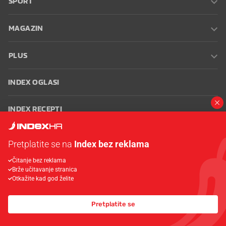
SPORT
MAGAZIN
PLUS
INDEX OGLASI
INDEX RECEPTI
INFO
Pretplatite se na
Index bez reklama
Čitanje bez reklama
Oglašavanje
Zaposli se na Indexu
Kontakt
Impressum
Uvjeti
Brže učitavanje stranica
korištenja
Postavke kolačića
Otkažite kad god želite
Pretplatite se
© 2026 Index