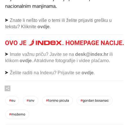
nacionalnim manjinama.
Znate li nešto više o temi ili želite prijaviti grešku u
tekstu? Kliknite
ovdje
.
Imate važnu priču? Javite se na
desk@index.hr
ili
klikom
ovdje
. Atraktivne fotografije i videe plaćamo.
Želite raditi na Indexu? Prijavite se
ovdje
.
#
eu
#
snv
#
tonino picula
#
gordan bosanac
#
možemo