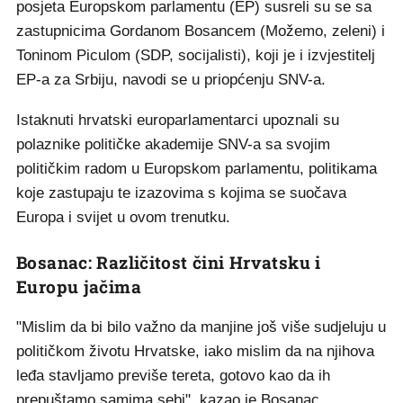
posjeta Europskom parlamentu (EP) susreli su se sa
zastupnicima Gordanom Bosancem (Možemo, zeleni) i
Toninom Piculom (SDP, socijalisti), koji je i izvjestitelj
EP-a za Srbiju, navodi se u priopćenju SNV-a.
Istaknuti hrvatski europarlamentarci upoznali su
polaznike političke akademije SNV-a sa svojim
političkim radom u Europskom parlamentu, politikama
koje zastupaju te izazovima s kojima se suočava
Europa i svijet u ovom trenutku.
Bosanac: Različitost čini Hrvatsku i
Europu jačima
"Mislim da bi bilo važno da manjine još više sudjeluju u
političkom životu Hrvatske, iako mislim da na njihova
leđa stavljamo previše tereta, gotovo kao da ih
prepuštamo samima sebi", kazao je Bosanac.