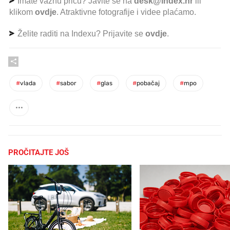
Imate važnu priču? Javite se na
desk@index.hr
ili
klikom
ovdje
. Atraktivne fotografije i videe plaćamo.
Želite raditi na Indexu? Prijavite se
ovdje
.
#
vlada
#
sabor
#
glas
#
pobačaj
#
mpo
PROČITAJTE JOŠ