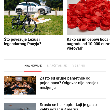
Što povezuje Lexus i
Kako su im čepovi boca d
legendarnog Ponyja?
nagradu od 10.000 eura
vjerovali"
NAJNOVIJE
NAJČITANIJE
VEZANO
Zašto su grupe pametnije od
pojedinaca? Odgovor nije prosjek
mišljenja
Srušio se helikopter koji je gasio
veliki požar u Americi