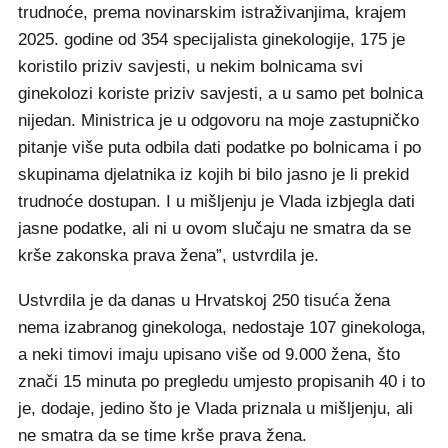
trudnoće, prema novinarskim istraživanjima, krajem
2025. godine od 354 specijalista ginekologije, 175 je
koristilo priziv savjesti, u nekim bolnicama svi
ginekolozi koriste priziv savjesti, a u samo pet bolnica
nijedan. Ministrica je u odgovoru na moje zastupničko
pitanje više puta odbila dati podatke po bolnicama i po
skupinama djelatnika iz kojih bi bilo jasno je li prekid
trudnoće dostupan. I u mišljenju je Vlada izbjegla dati
jasne podatke, ali ni u ovom slučaju ne smatra da se
krše zakonska prava žena”, ustvrdila je.
Ustvrdila je da danas u Hrvatskoj 250 tisuća žena
nema izabranog ginekologa, nedostaje 107 ginekologa,
a neki timovi imaju upisano više od 9.000 žena, što
znači 15 minuta po pregledu umjesto propisanih 40 i to
je, dodaje, jedino što je Vlada priznala u mišljenju, ali
ne smatra da se time krše prava žena.