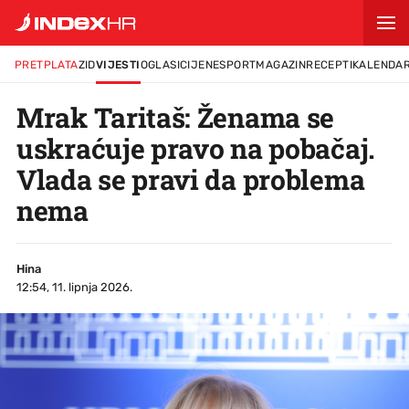
PRETPLATA
ZID
VIJESTI
OGLASI
CIJENE
SPORT
MAGAZIN
RECEPTI
KALENDA
Mrak Taritaš: Ženama se
uskraćuje pravo na pobačaj.
Vlada se pravi da problema
nema
Hina
12:54, 11. lipnja 2026.