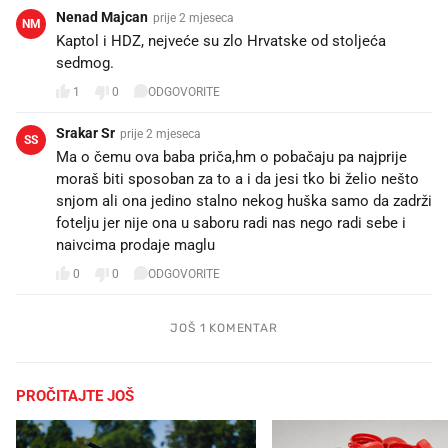
Nenad Majcan
prije 2 mjeseca
NM
Kaptol i HDZ, nejveće su zlo Hrvatske od stoljeća
sedmog.
1
0
ODGOVORITE
Srakar Sr
prije 2 mjeseca
SS
Ma o čemu ova baba priča,hm o pobačaju pa najprije
moraš biti sposoban za to a i da jesi tko bi želio nešto
snjom ali ona jedino stalno nekog huška samo da zadrži
fotelju jer nije ona u saboru radi nas nego radi sebe i
naivcima prodaje maglu
0
0
ODGOVORITE
JOŠ 1 KOMENTAR
PROČITAJTE JOŠ