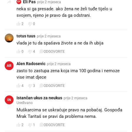
Eli Pas
prije 2 mjeseca
EP
neka si ga presade. ako žena ne želi tuđe tijelo u
svojem, njeno je pravo da ga odstrani.
2
0
totus tuus
prije 2 mjeseca
vlada je tu da spašava živote a ne da ih ubija
0
4
ODGOVORITE
Alen Radosevic
prije 2 mjeseca
AR
zasto to zastupa zena koja ima 100 godina i nemoze
vise imat djece
4
3
ODGOVORITE
Istančan ukus za neukus
prije 2 mjeseca
IN
Uređivano
Muškarcima se uskraćuje pravo na pobačaj. Gospođa
Mrak Taritaš se pravi da problema nema.
2
1
ODGOVORITE