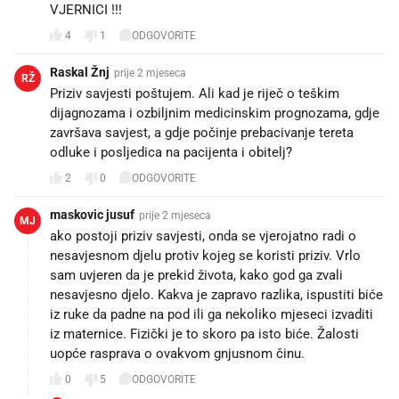
VJERNICI !!!
4
1
ODGOVORITE
Raskal Žnj
prije 2 mjeseca
RŽ
Priziv savjesti poštujem. Ali kad je riječ o teškim
dijagnozama i ozbiljnim medicinskim prognozama, gdje
završava savjest, a gdje počinje prebacivanje tereta
odluke i posljedica na pacijenta i obitelj?
2
0
ODGOVORITE
maskovic jusuf
prije 2 mjeseca
MJ
ako postoji priziv savjesti, onda se vjerojatno radi o
nesavjesnom djelu protiv kojeg se koristi priziv. Vrlo
sam uvjeren da je prekid života, kako god ga zvali
nesavjesno djelo. Kakva je zapravo razlika, ispustiti biće
iz ruke da padne na pod ili ga nekoliko mjeseci izvaditi
iz maternice. Fizički je to skoro pa isto biće. Žalosti
uopće rasprava o ovakvom gnjusnom činu.
0
5
ODGOVORITE