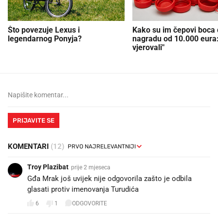
Što povezuje Lexus i
Kako su im čepovi boca d
legendarnog Ponyja?
nagradu od 10.000 eura
vjerovali"
PRIJAVITE SE
KOMENTARI
(12)
Troy Plazibat
prije 2 mjeseca
Gđa Mrak još uvijek nije odgovorila zašto je odbila
glasati protiv imenovanja Turudića
6
1
ODGOVORITE