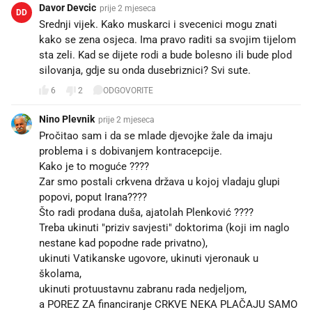
Davor Devcic
prije 2 mjeseca
DD
Srednji vijek. Kako muskarci i svecenici mogu znati
kako se zena osjeca. Ima pravo raditi sa svojim tijelom
sta zeli. Kad se dijete rodi a bude bolesno ili bude plod
silovanja, gdje su onda dusebriznici? Svi sute.
6
2
ODGOVORITE
Nino Plevnik
prije 2 mjeseca
Pročitao sam i da se mlade djevojke žale da imaju
problema i s dobivanjem kontracepcije.
Kako je to moguće ????
Zar smo postali crkvena država u kojoj vladaju glupi
popovi, poput Irana????
Što radi prodana duša, ajatolah Plenković ????
Treba ukinuti "priziv savjesti" doktorima (koji im naglo
nestane kad popodne rade privatno),
ukinuti Vatikanske ugovore, ukinuti vjeronauk u
školama,
ukinuti protuustavnu zabranu rada nedjeljom,
a POREZ ZA financiranje CRKVE NEKA PLAČAJU SAMO