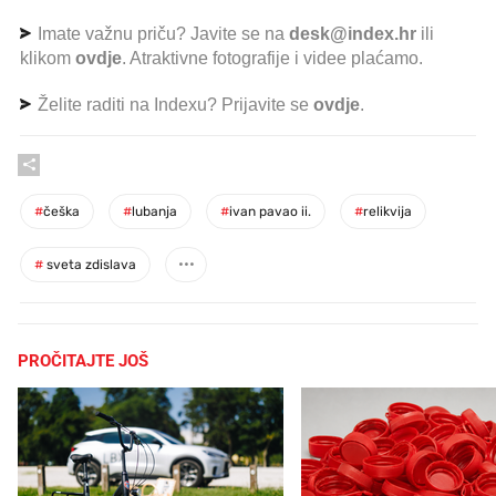
Imate važnu priču? Javite se na
desk@index.hr
ili
klikom
ovdje
. Atraktivne fotografije i videe plaćamo.
Želite raditi na Indexu? Prijavite se
ovdje
.
#
češka
#
lubanja
#
ivan pavao ii.
#
relikvija
#
sveta zdislava
PROČITAJTE JOŠ