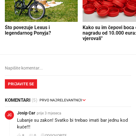
Što povezuje Lexus i
Kako su im čepovi boca d
legendarnog Ponyja?
nagradu od 10.000 eura
vjerovali"
PRIJAVITE SE
KOMENTARI
(5)
Josip Car
prije 3 mjeseca
JC
Lubanje su zakon! Svatko bi trebao imati bar jednu kod
kuće!!!
8
0
ODGOVORITE