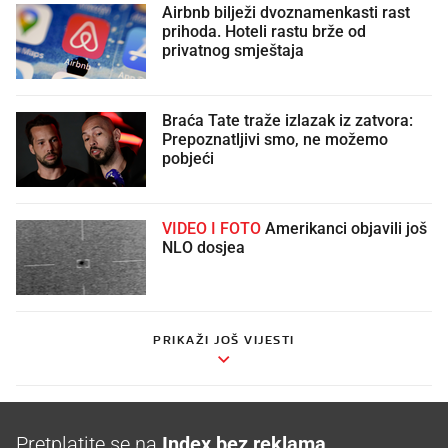
Airbnb bilježi dvoznamenkasti rast
prihoda. Hoteli rastu brže od
privatnog smještaja
Braća Tate traže izlazak iz zatvora:
Prepoznatljivi smo, ne možemo
pobjeći
VIDEO I FOTO
Amerikanci objavili još
NLO dosjea
PRIKAŽI JOŠ VIJESTI
Pretplatite se na
Index bez reklama