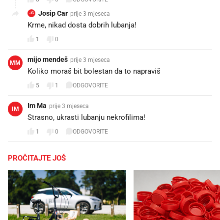
Josip Car
prije 3 mjeseca
JC
Krme, nikad dosta dobrih lubanja!
1
0
mijo mendeš
prije 3 mjeseca
MM
Koliko moraš bit bolestan da to napraviš
5
1
ODGOVORITE
Im Ma
prije 3 mjeseca
IM
Strasno, ukrasti lubanju nekrofilima!
1
0
ODGOVORITE
PROČITAJTE JOŠ