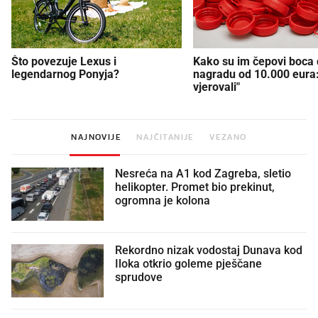
Što povezuje Lexus i
Kako su im čepovi boca d
legendarnog Ponyja?
nagradu od 10.000 eura
vjerovali"
NAJNOVIJE
NAJČITANIJE
VEZANO
Nesreća na A1 kod Zagreba, sletio
helikopter. Promet bio prekinut,
ogromna je kolona
Rekordno nizak vodostaj Dunava kod
Iloka otkrio goleme pješčane
sprudove