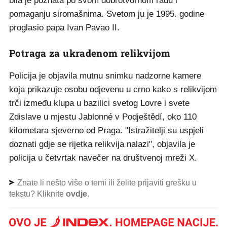
bila je poznata po svom dobrotvornom radu i
pomaganju siromašnima. Svetom ju je 1995. godine
proglasio papa Ivan Pavao II.
Potraga za ukradenom relikvijom
Policija je objavila mutnu snimku nadzorne kamere
koja prikazuje osobu odjevenu u crno kako s relikvijom
trči između klupa u bazilici svetog Lovre i svete
Zdislave u mjestu Jablonné v Podještědí, oko 110
kilometara sjeverno od Praga. "Istražitelji su uspjeli
doznati gdje se rijetka relikvija nalazi", objavila je
policija u četvrtak navečer na društvenoj mreži X.
Znate li nešto više o temi ili želite prijaviti grešku u
tekstu? Kliknite
ovdje
.