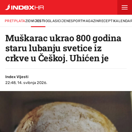
PRETPLATA
ZID
VIJESTI
OGLASI
CIJENE
SPORT
MAGAZIN
RECEPTI
KALENDA
Muškarac ukrao 800 godina
staru lubanju svetice iz
crkve u Češkoj. Uhićen je
Index Vijesti
22:48, 14. svibnja 2026.