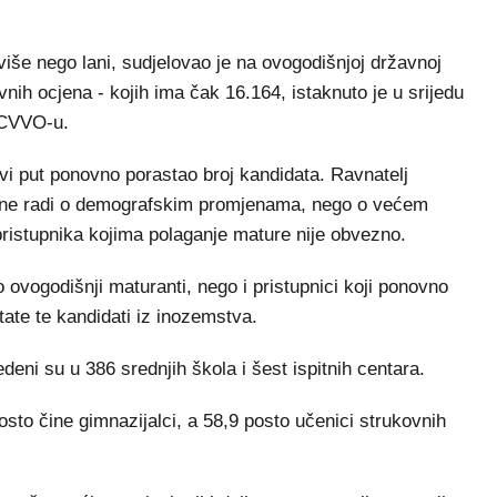
iše nego lani, sudjelovao je na ovogodišnjoj državnoj
ivnih ocjena - kojih ima čak 16.164, istaknuto je u srijedu
NCVVO-u.
vi put ponovno porastao broj kandidata. Ravnatelj
e ne radi o demografskim promjenama, nego o većem
 pristupnika kojima polaganje mature nije obvezno.
ovogodišnji maturanti, nego i pristupnici koji ponovno
ltate te kandidati iz inozemstva.
edeni su u 386 srednjih škola i šest ispitnih centara.
osto čine gimnazijalci, a 58,9 posto učenici strukovnih