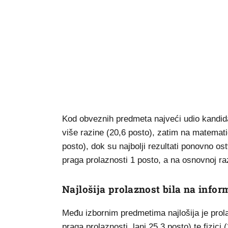
Kod obveznih predmeta najveći udio kandida
više razine (20,6 posto), zatim na matemati
posto), dok su najbolji rezultati ponovno ost
praga prolaznosti 1 posto, a na osnovnoj raz
Najlošija prolaznost bila na infor
Među izbornim predmetima najlošija je prola
praga prolaznosti, lani 25,3 posto) te fizici 