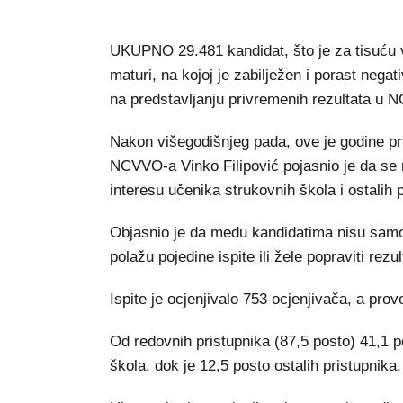
UKUPNO 29.481 kandidat, što je za tisuću v
maturi, na kojoj je zabilježen i porast negat
na predstavljanju privremenih rezultata u 
Nakon višegodišnjeg pada, ove je godine pr
NCVVO-a Vinko Filipović pojasnio je da s
interesu učenika strukovnih škola i ostalih
Objasnio je da među kandidatima nisu samo 
polažu pojedine ispite ili žele popraviti rezu
Ispite je ocjenjivalo 753 ocjenjivača, a prov
Od redovnih pristupnika (87,5 posto) 41,1 p
škola, dok je 12,5 posto ostalih pristupnika.