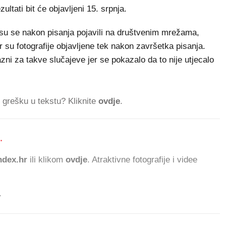
ultati bit će objavljeni 15. srpnja.
ji su se nakon pisanja pojavili na društvenim mrežama,
er su fotografije objavljene tek nakon završetka pisanja.
zni za takve slučajeve jer se pokazalo da to nije utjecalo
ti grešku u tekstu? Kliknite
ovdje
.
.
dex.hr
ili klikom
ovdje
. Atraktivne fotografije i videe
.