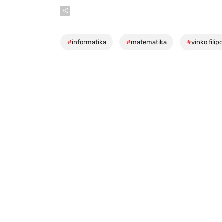
#
informatika
#
matematika
#
vinko filip