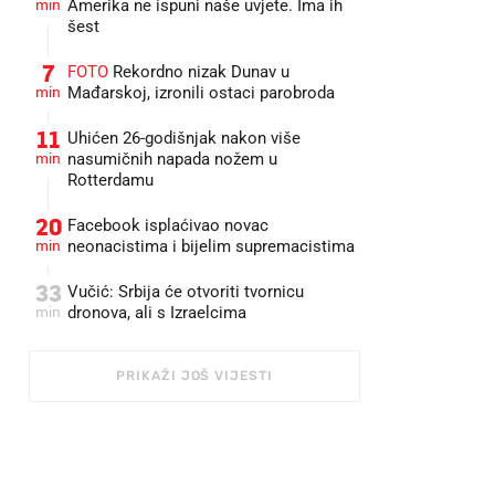
min
Amerika ne ispuni naše uvjete. Ima ih
šest
7
FOTO
Rekordno nizak Dunav u
min
Mađarskoj, izronili ostaci parobroda
11
Uhićen 26-godišnjak nakon više
min
nasumičnih napada nožem u
Rotterdamu
20
Facebook isplaćivao novac
min
neonacistima i bijelim supremacistima
33
Vučić: Srbija će otvoriti tvornicu
min
dronova, ali s Izraelcima
PRIKAŽI JOŠ VIJESTI