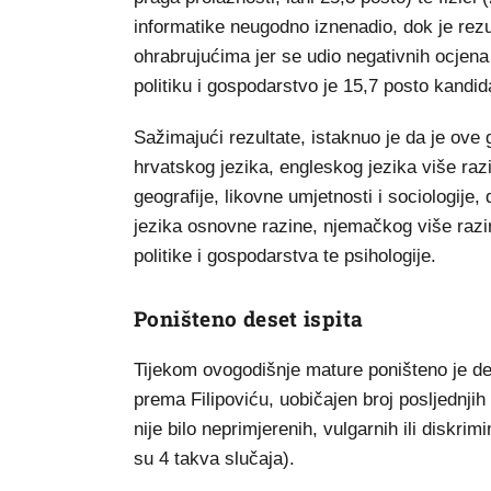
informatike neugodno iznenadio, dok je rezult
ohrabrujućima jer se udio negativnih ocjena
politiku i gospodarstvo je 15,7 posto kandida
Sažimajući rezultate, istaknuo je da je ove 
hrvatskog jezika, engleskog jezika više raz
geografije, likovne umjetnosti i sociologije,
jezika osnovne razine, njemačkog više razine
politike i gospodarstva te psihologije.
Poništeno deset ispita
Tijekom ovogodišnje mature poništeno je de
prema Filipoviću, uobičajen broj posljednjih
nije bilo neprimjerenih, vulgarnih ili diskri
su 4 takva slučaja).