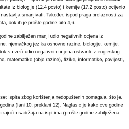
ate iz biologije (12,4 posto) i kemije (17,2 posto) ocijenio
 nastavlja smanjivati. Također, ispod praga prolaznosti za
ta, dok ih je prošle godine bilo 4,6.
godine zabilježen manji udio negativnih ocjena iz
ine, njemačkog jezika osnovne razine, biologije, kemije,
 dok su veći udio negativnih ocjena ostvarili iz engleskog
, matematike (obje razine), fizike, informatike, povijesti,
set ispita zbog korištenja nedopuštenih pomagala, što je,
 godina (lani 10, preklani 12). Naglasio je kako ove godine
minirajućih sadržaja na ispitima (prošle godine zabilježena