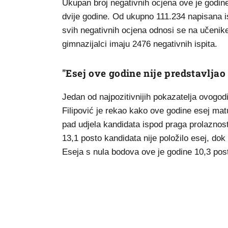
Ukupan broj negativnih ocjena ove je godine 
dvije godine. Od ukupno 111.234 napisana is
svih negativnih ocjena odnosi se na učenike
gimnazijalci imaju 2476 negativnih ispita.
"Esej ove godine nije predstavljao
Jedan od najpozitivnijih pokazatelja ovogod
Filipović je rekao kako ove godine esej matu
pad udjela kandidata ispod praga prolaznost
13,1 posto kandidata nije položilo esej, dok i
Eseja s nula bodova ove je godine 10,3 post