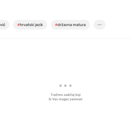
ović
#
hrvatski jezik
#
državna matura
Tražimo sadržaj koji
bi Vas mogao zanimati