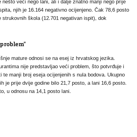
nešto veći nego lani, ali i dalje znatno manji nego prije
pita, njih je 16.164 negativno ocijenjeno. Čak 78,6 posto
 strukovnih škola (12.701 negativan ispit), dok
 problem"
išnje mature odnosi se na esej iz hrvatskog jezika.
rantima nije predstavljao veći problem, što potvrđuje i
i te manji broj eseja ocijenjenih s nula bodova. Ukupno
h je prije dvije godine bilo 21,7 posto, a lani 16,6 posto.
o, u odnosu na 14,1 posto lani.