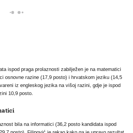
ta ispod praga prolaznosti zabilježen je na matematici
ci osnovne razine (17,9 posto) i hrvatskom jeziku (14,5
vareni iz engleskog jezika na višoj razini, gdje je ispod
ini 10,9 posto.
matici
znost bila na informatici (36,2 posto kandidata ispod
(29,7 posto). Filipović je rekao kako ga je upravo rezultat