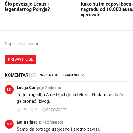
Što povezuje Lexus i
Kako su im čepovi boca d
legendarnog Ponyja?
nagradu od 10.000 eura
vjerovali"
PRIJAVITE SE
KOMENTARI
(7)
Lucija Car
prije 2 mjeseca
LC
To je tragedija.A ne izgubljena tekma. Nadam se da će
ga pronaći živog.
19
0
ODGOVORITE
Mala Plava
prije 2 mjeseca
MP
Samo da potraga uspjesno i sretno zavrsi.