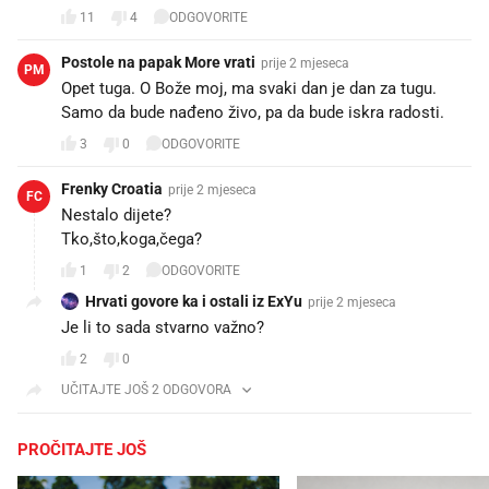
11
4
ODGOVORITE
Postole na papak More vrati
prije 2 mjeseca
PM
Opet tuga. O Bože moj, ma svaki dan je dan za tugu.
Samo da bude nađeno živo, pa da bude iskra radosti.
3
0
ODGOVORITE
Frenky Croatia
prije 2 mjeseca
FC
Nestalo dijete?
Tko,što,koga,čega?
1
2
ODGOVORITE
Hrvati govore ka i ostali iz ExYu
prije 2 mjeseca
Je li to sada stvarno važno?
2
0
UČITAJTE JOŠ 2 ODGOVORA
PROČITAJTE JOŠ