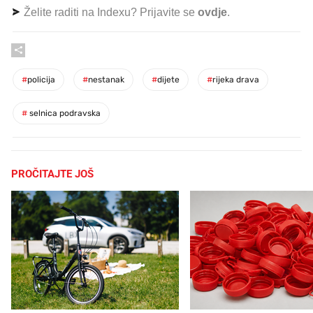
Želite raditi na Indexu? Prijavite se
ovdje
.
#
policija
#
nestanak
#
dijete
#
rijeka drava
#
selnica podravska
PROČITAJTE JOŠ