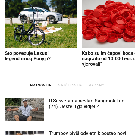
Što povezuje Lexus i
Kako su im čepovi boca d
legendarnog Ponyja?
nagradu od 10.000 eura
vjerovali"
NAJNOVIJE
NAJČITANIJE
VEZANO
U Sesvetama nestao Sangmok Lee
(74). Jeste li ga vidjeli?
Trumpov bivši odvjetnik postao novi