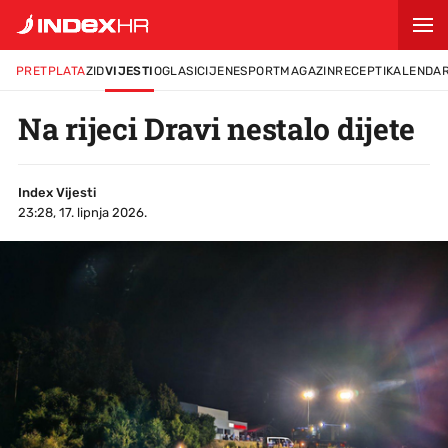
PRETPLATA
ZID
VIJESTI
OGLASI
CIJENE
SPORT
MAGAZIN
RECEPTI
KALENDA
Na rijeci Dravi nestalo dijete
Index Vijesti
23:28, 17. lipnja 2026.