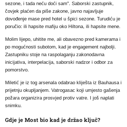
sezone, i tada neću doći sam". Saborski zastupnik,
čovjek plaćen da piše zakone, javno najavljuje
dovođenje mase pred hotel u špici sezone. Turudiću je
poručio: ili hapsite mafiju oko Hiltona, ili hapsite mene.
Molim lijepo, uhitite me, ali obavezno pred kamerama i
po mogućnosti subotom, kad je engagement najbolji.
Zastupniku stoje na raspolaganju zakonodavna
inicijativa, interpelacija, saborski nadzor i odbor za
pomorstvo.
Miletić je iz tog arsenala odabrao kliješta iz Bauhausa i
prijetnju okupljanjem. Vatrogasac koji umjesto gašenja
požara organizira prosvjed protiv vatre. I još naplati
snimku.
Gdje je Most bio kad je držao ključ?