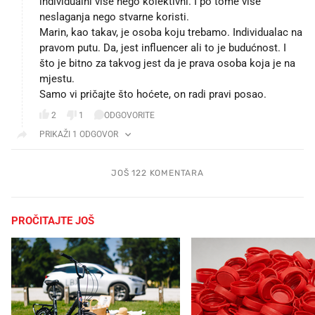
individualni više nego kolektivni. I po tome više
neslaganja nego stvarne koristi.
Marin, kao takav, je osoba koju trebamo. Individualac na
pravom putu. Da, jest influencer ali to je budućnost. I
što je bitno za takvog jest da je prava osoba koja je na
mjestu.
Samo vi pričajte što hoćete, on radi pravi posao.
2
1
ODGOVORITE
PRIKAŽI 1 ODGOVOR
JOŠ 122 KOMENTARA
PROČITAJTE JOŠ