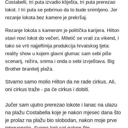
Costabelli, tri puta izvadio kliješta, tri puta prerezao
lokot. I tri puta se pobrinuo da to bude snimljeno. Jer
rezanje lokota bez kamere je prekršaj.
Rezanje lokota s kamerom je politička karijera. Hilton
stavi novi lokot do večeri, Miletić se vrati za vikend, i
tako se vrti najjeftinija produkcija hrvatskog ljeta:
reality show u kojem glavni glumac sam sebi piše
scenarij, režira, snima i onda o sebi izvještava. Big
Brother branitelj plaža.
Stvarno samo molio Hilton da ne rade cirkus. Ali,
oni cirkus traže - pa će cirkus i dobiti.
Jučer sam ujutro prerezao lokote i lanac na ulazu
na plažu Costabella koje je nakon mjesec dana što
je prolaz na plažu bio slobodan, nakon moje prve
intervencije. Svega koji sat nakon što…