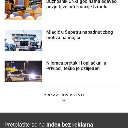
Dužnosnik UN-a godinama odavao
povjerljive informacije Izraelu
Mladić u Supetru napadnut zbog
motiva na majici
Nijemca pretukli i opljačkali u
Privlaci, teško je ozlijeđen
PRIKAŽI JOŠ VIJESTI
Pretplatite se na
Index bez reklama