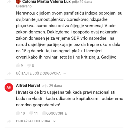
Colonia Martia Valeria Lux
prije 29 dana
Uređivano
Naravno,u cijelom ovom psmfletiću indexa pobrojani su
svi,branitelji,most,plenković,orešković,hdz,padre
pio,crkva...samo nisu oni za čijeg je vremena,i Vlade
zakon donesen. Dakle,dame i gospodo ovaj nakaradni
zakon donesen je za vrijeme SDP, vrlo napredne i na
narod osjetljive partije,koja je bez da trepne okom dala
na 15 g da neki tajkun ogradi plažu. Licemjeri
crveni,kako ih novinari tetoše i ne kritiziraju. Gadljivo
9
8
UČITAJTE JOŠ 2 ODGOVORA
Alfred Horvat
prije 29 dana
AH
Hrvatska će biti uspješna tek kada pravi nacionalisti
budu na vlasti i kada odbacimo kapitalizam i odaberemo
narodno gospodarstvo!
10
11
ODGOVORITE
PRIKAŽI 4 ODGOVORA