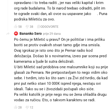
opravdano i to treba raditi , jer nas veliki kapital i krim
org rade budalama. To bi narod teebao odraditi, pilit im
te ograde svaki dan, ali ovce su uspavane jako 😡. Puna
podrska Miletiću za ovo.
58
38
ODGOVORITE
Bananko Sero
prije 29 dana
BS
Po čemu je Miletić u pravu? On je političar i ima priliku
boriti se protiv ovakvih stvari tamo gdje ima smisla.
Ovaj igrokaz je isto ono što je Pernar radio kod
deložacija. Došao bi s novinarima, izveo par scena pred
kamerama a ljude bi sutra deložirali.
U biti Miletić sad pridobiva one maloumnike koji su prije
glasali za Pernara. Ne pretpostavljam to nego vidim oko
sebe. I tvrdim, isto ko što sam i za Živi zid tvrdio, da kad
prvi put netko stavi 10 000€ ispred njega, nestaju svi
ideali. Tako su se i živozidaši počupali oko siće.
Pa veliki katolik je prije nego mu se žena ohladila drugu
vodao za ručicu. Eto, o takvom karakteru se radi.
28
12