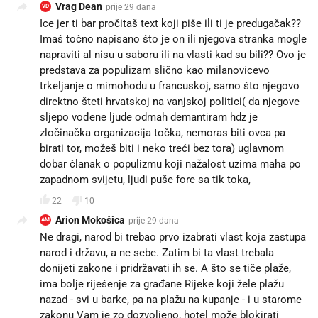
Vrag Dean
prije 29 dana
VD
Ice jer ti bar pročitaš text koji piše ili ti je predugačak??
Imaš točno napisano što je on ili njegova stranka mogle
napraviti al nisu u saboru ili na vlasti kad su bili?? Ovo je
predstava za populizam slično kao milanovicevo
trkeljanje o mimohodu u francuskoj, samo što njegovo
direktno šteti hrvatskoj na vanjskoj politici( da njegove
sljepo vođene ljude odmah demantiram hdz je
zločinačka organizacija točka, nemoras biti ovca pa
birati tor, možeš biti i neko treći bez tora) uglavnom
dobar članak o populizmu koji nažalost uzima maha po
zapadnom svijetu, ljudi puše fore sa tik toka,
22
10
Arion Mokošica
prije 29 dana
AM
Ne dragi, narod bi trebao prvo izabrati vlast koja zastupa
narod i državu, a ne sebe. Zatim bi ta vlast trebala
donijeti zakone i pridržavati ih se. A što se tiče plaže,
ima bolje riješenje za građane Rijeke koji žele plažu
nazad - svi u barke, pa na plažu na kupanje - i u starome
zakonu Vam je zo dozvoljeno, hotel može blokirati