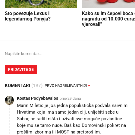
Što povezuje Lexus i
Kako su im čepovi boca d
legendarnog Ponyja?
nagradu od 10.000 eura
vjerovali"
PRIJAVITE SE
KOMENTARI
(197)
Kostas Podyebavalos
prije 29 dana
Marin Miletić je još jedna populistička podvala naivnim
Hrvatima koja ima samo jedan cilj, uhljebiti sebe u
Sabor, ne raditi ništa i uživati sve moguće povlastice
koje mu se tamo nude. Baš kao Domovinski pokret na
prošlim izborima ili MOST na pretprošlim.