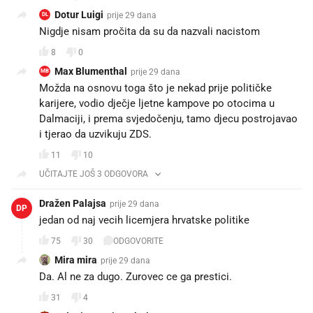
Dotur Luigi
prije 29 dana
DL
Nigdje nisam pročita da su da nazvali nacistom
8
0
Max Blumenthal
prije 29 dana
MB
Možda na osnovu toga što je nekad prije političke
karijere, vodio dječje ljetne kampove po otocima u
Dalmaciji, i prema svjedočenju, tamo djecu postrojavao
i tjerao da uzvikuju ZDS.
11
10
UČITAJTE JOŠ 3 ODGOVORA
Dražen Palajsa
prije 29 dana
DP
jedan od naj vecih licemjera hrvatske politike
75
30
ODGOVORITE
Mira mira
prije 29 dana
Da. Al ne za dugo. Zurovec ce ga prestici.
31
4