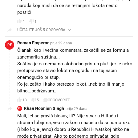
naroda koji misli da će se rezanjem lokota nešto
postići.
4
1
UČITAJTE JOŠ 5 ODGOVORA
Roman Emperor
prije 29 dana
RE
Članak, kao i većina komentara, zakačili se za formu a
zanemarila suštinu...
Suština je da nemamo slobodan pristup plaži jer je neko
protupravno stavio lokot na ogradu i na taj način
onemogućio pristup.
Ko je, zašto i kako prerezao lokot...nebitno ili manje
bitno...podržavam...
18
5
ODGOVORITE
Khan Noonien Singh
prije 29 dana
KN
Mali, jel se praviš blesav, ili? Nije stvar u Hiltaču i
stranim lobijima, već u zakonu i načelu da si pomorsko
(i bilo koje javno) dobro u Republici Hrvatskoj nitko ne
može privatizirat. Ako to počnemo prihvaćat, gdje