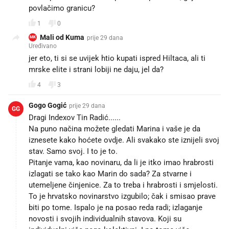
povlačimo granicu?
1
0
Mali od Kuma
prije 29 dana
MK
Uređivano
jer eto, ti si se uvijek htio kupati ispred Hiltaca, ali ti
mrske elite i strani lobiji ne daju, jel da?
4
3
Gogo Gogić
prije 29 dana
GG
Dragi Indexov Tin Radić......
Na puno načina možete gledati Marina i vaše je da
iznesete kako hoćete ovdje. Ali svakako ste iznijeli svoj
stav. Samo svoj. I to je to.
Pitanje vama, kao novinaru, da li je itko imao hrabrosti
izlagati se tako kao Marin do sada? Za stvarne i
utemeljene činjenice. Za to treba i hrabrosti i smjelosti.
To je hrvatsko novinarstvo izgubilo; čak i smisao prave
biti po tome. Ispalo je na posao reda radi; izlaganje
novosti i svojih individualnih stavova. Koji su