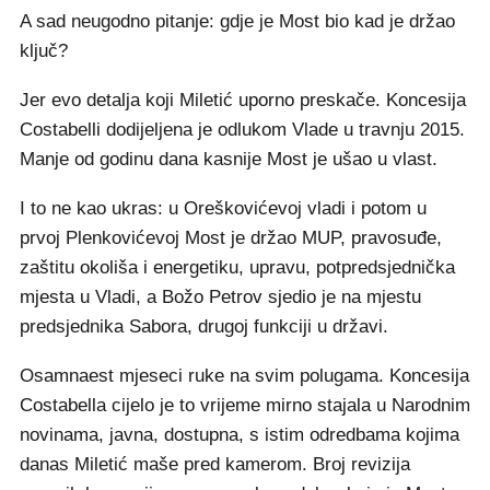
A sad neugodno pitanje: gdje je Most bio kad je držao
ključ?
Jer evo detalja koji Miletić uporno preskače. Koncesija
Costabelli dodijeljena je odlukom Vlade u travnju 2015.
Manje od godinu dana kasnije Most je ušao u vlast.
I to ne kao ukras: u Oreškovićevoj vladi i potom u
prvoj Plenkovićevoj Most je držao MUP, pravosuđe,
zaštitu okoliša i energetiku, upravu, potpredsjednička
mjesta u Vladi, a Božo Petrov sjedio je na mjestu
predsjednika Sabora, drugoj funkciji u državi.
Osamnaest mjeseci ruke na svim polugama. Koncesija
Costabella cijelo je to vrijeme mirno stajala u Narodnim
novinama, javna, dostupna, s istim odredbama kojima
danas Miletić maše pred kamerom. Broj revizija