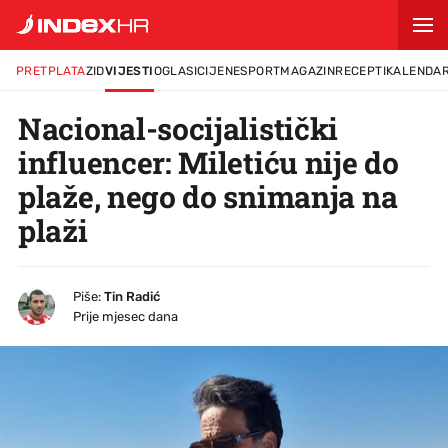
PRETPLATA
ZID
VIJESTI
OGLASI
CIJENE
SPORT
MAGAZIN
RECEPTI
KALENDA
Nacional-socijalistički
influencer: Miletiću nije do
plaže, nego do snimanja na
plaži
Piše:
Tin Radić
Prije mjesec dana