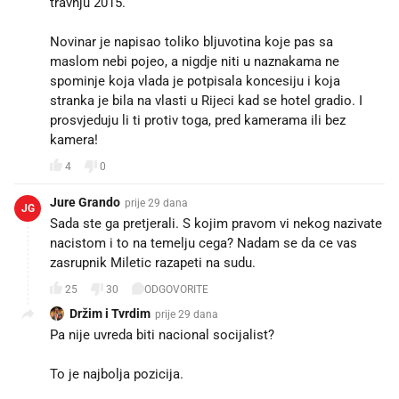
travnju 2015.
Novinar je napisao toliko bljuvotina koje pas sa
maslom nebi pojeo, a nigdje niti u naznakama ne
spominje koja vlada je potpisala koncesiju i koja
stranka je bila na vlasti u Rijeci kad se hotel gradio. I
prosvjeduju li ti protiv toga, pred kamerama ili bez
kamera!
4
0
Jure Grando
prije 29 dana
JG
Sada ste ga pretjerali. S kojim pravom vi nekog nazivate
nacistom i to na temelju cega? Nadam se da ce vas
zasrupnik Miletic razapeti na sudu.
25
30
ODGOVORITE
Držim i Tvrdim
prije 29 dana
Pa nije uvreda biti nacional socijalist?
To je najbolja pozicija.