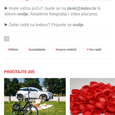
Imate važnu priču? Javite se na
desk@index.hr
ili
klikom
ovdje
. Atraktivne fotografije i videe plaćamo.
Želite raditi na Indexu? Prijavite se
ovdje
.
#
hilton
#
costabella
#
marin miletić
#
tin radić
PROČITAJTE JOŠ