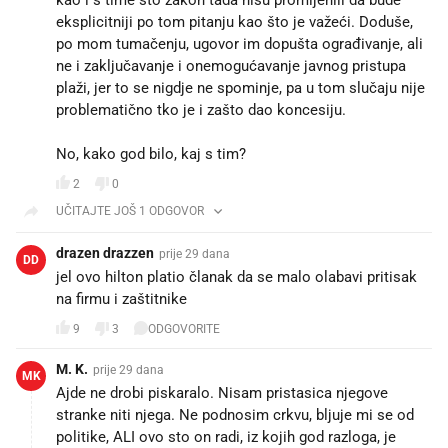
kao i s time što zakon tada nisu promijenili da bude
eksplicitniji po tom pitanju kao što je važeći. Doduše,
po mom tumačenju, ugovor im dopušta ograđivanje, ali
ne i zaključavanje i onemogućavanje javnog pristupa
plaži, jer to se nigdje ne spominje, pa u tom slučaju nije
problematično tko je i zašto dao koncesiju.
No, kako god bilo, kaj s tim?
2
0
UČITAJTE JOŠ 1 ODGOVOR
drazen drazzen
prije 29 dana
DD
jel ovo hilton platio članak da se malo olabavi pritisak
na firmu i zaštitnike
9
3
ODGOVORITE
M. K.
prije 29 dana
MK
Ajde ne drobi piskaralo. Nisam pristasica njegove
stranke niti njega. Ne podnosim crkvu, bljuje mi se od
politike, ALI ovo sto on radi, iz kojih god razloga, je