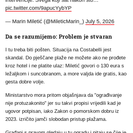
pic.twitter.com/9apucYybYP
— Marin Miletić (@MileticMarin_)
July 5, 2026
Da se razumijemo: Problem je stvaran
I tu treba biti pošten. Situacija na Costabelli jest
skandal. Do pješčane plaže ne možete ako ne prođete
kroz hotel i ne platite ulaz: Miletić govori o 130 eura s
ležaljkom i suncobranom, a more valjda ide gratis, kao
gesta dobre volje.
Ministarstvo mora pritom objašnjava da "ograđivanje
nije protuzakonito" jer su takvi propisi vrijedili kad je
ugovor potpisan, iako Zakon o pomorskom dobru iz
2023. izričito jamči slobodan pristup plažama.
Građani s pravom gledaju u tu ogradu i pitaju se čije je