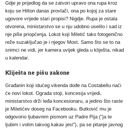
Gdje je prijedlog da se zatvori upravo ona rupa kroz
koju se Hilton danas provlači, ona po kojoj za stare
ugovore vrijede stari propisi? Nigdje. Rupa je ostala
otvorena, ministarstvo se u nju udobno uselilo i sad iz
nje piše priopćenja. Lokot koji Miletić tako fotogenično
reže suzaključao je i njegov Most. Samo što se to na
snimci ne vidi, jer kamera uvijek gleda u kliješta, nikad
u kalendar.
Kliješta ne pišu zakone
Građanin koji idućeg vikenda dođe na Costabellu naći
će novi lokot. Ograda stoji, koncesija vrijedi,
ministarstvo drži leđa koncesionaru, a jedino što raste
je Miletićev doseg na Facebooku. Butković mu je
odgovorio ljubavnim pismom uz Padre Pija ("ja te
ljubim i volim takvog kakav jesi"), pa se pitanje javnog