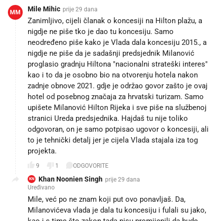
Mile Mihic
prije 29 dana
MM
Zanimljivo, cijeli članak o koncesiji na Hilton plažu, a
nigdje ne piše tko je dao tu koncesiju. Samo
neodređeno piše kako je Vlada dala koncesiju 2015., a
nigdje ne piše da je sadašnji predsjednik Milanović
proglasio gradnju Hiltona "nacionalni strateški interes"
kao i to da je osobno bio na otvorenju hotela nakon
zadnje obnove 2021. gdje je održao govor zašto je ovaj
hotel od posebnog značaja za hrvatski turizam. Samo
upišete Milanović Hilton Rijeka i sve piše na službenoj
stranici Ureda predsjednika. Hajdaš tu nije toliko
odgovoran, on je samo potpisao ugovor o koncesiji, ali
to je tehnički detalj jer je cijela Vlada stajala iza tog
projekta.
9
1
ODGOVORITE
Khan Noonien Singh
prije 29 dana
KN
Uređivano
Mile, već po ne znam koji put ovo ponavljaš. Da,
Milanovićeva vlada je dala tu koncesiju i fulali su jako,