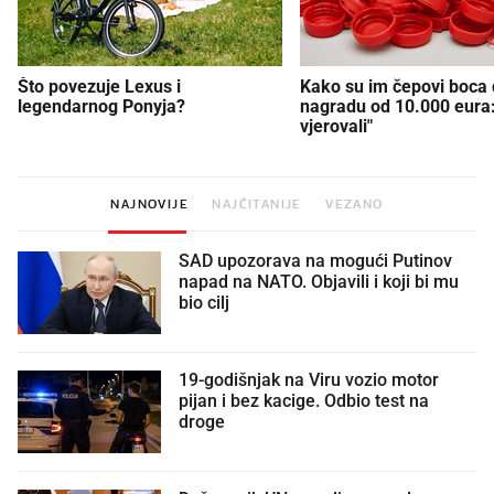
Što povezuje Lexus i
Kako su im čepovi boca d
legendarnog Ponyja?
nagradu od 10.000 eura
vjerovali"
NAJNOVIJE
NAJČITANIJE
VEZANO
SAD upozorava na mogući Putinov
napad na NATO. Objavili i koji bi mu
bio cilj
19-godišnjak na Viru vozio motor
pijan i bez kacige. Odbio test na
droge