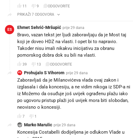
11
9
ODGOVORITE
PRIKAŽI 7 ODGOVORA
Ehmet Sehrić-Mršupić
prije 29 dana
ES
Bravo, vazan tekst jer ljudi zaboravljaju da je Most taj
koji je doveo HDZ na vlasti. I opet bi to napravio.
Takoder nisu imali nikakvu inicijativu za obranu
pomorskog dobra dok su bili na vlasti.
39
13
ODGOVORITE
Prohujalo S Vihorom
prije 29 dana
PS
Zaboravljaš da je Milanovićeva vlada ovaj zakon i
izglasala i dala koncesiju, a ne vidim nikoga iz SDP-a ni
iz Možemo da osuđuje još uvijek ograđenu plažu iako
po ugovoru pristup plaži još uvijek mora biti slobodan,
neovisno o koncesiji.
7
1
Marko Marulic
prije 29 dana
Koncesija Costabelli dodijeljena je odlukom Vlade u