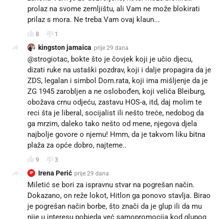
prolaz na svome zemljištu, ali Vam ne može blokirati
prilaz s mora. Ne treba Vam ovaj klaun...
8
1
kingston jamaica
prije 29 dana
@strogiotac, bokte što je čovjek koji je učio djecu,
dizati ruke na ustaški pozdrav, koji i dalje propagira da je
ZDS, legalan i simbol Dom.rata, koji ima mišljenje da je
ZG 1945 zarobljen a ne oslobođen, koji veliča Bleiburg,
obožava crnu odjeću, zastavu HOS-a, itd, daj molim te
reci šta je liberal, socijalist ili nešto treće, nedobog da
ga mrzim, daleko tako nešto od mene, njegova djela
najbolje govore o njemu! Hmm, da je takvom liku bitna
plaža za opće dobro, najteme..
9
3
Irena Perić
prije 29 dana
IP
Miletić se bori za ispravnu stvar na pogrešan način.
Dokazano, on reže lokot, Hitlon ga ponovo stavlja. Birao
je pogrešan način borbe, što znači da je glup ili da mu
nije u interesu pobjeda već samopromocija kod glupog