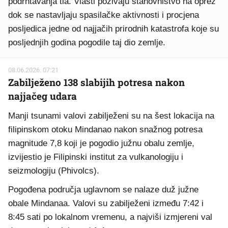
podrhtavanja tla. Vlasti pozivaju stanovništvo na oprez
dok se nastavljaju spasilačke aktivnosti i procjena
posljedica jedne od najjačih prirodnih katastrofa koje su
posljednjih godina pogodile taj dio zemlje.
08.06.2026. 07:21
Zabilježeno 138 slabijih potresa nakon
najjačeg udara
Manji tsunami valovi zabilježeni su na šest lokacija na
filipinskom otoku Mindanao nakon snažnog potresa
magnitude 7,8 koji je pogodio južnu obalu zemlje,
izvijestio je Filipinski institut za vulkanologiju i
seizmologiju (Phivolcs).
Pogođena područja uglavnom se nalaze duž južne
obale Mindanaa. Valovi su zabilježeni između 7:42 i
8:45 sati po lokalnom vremenu, a najviši izmjereni val