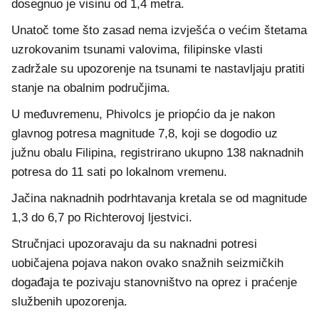
dosegnuo je visinu od 1,4 metra.
Unatoč tome što zasad nema izvješća o većim štetama
uzrokovanim tsunami valovima, filipinske vlasti
zadržale su upozorenje na tsunami te nastavljaju pratiti
stanje na obalnim područjima.
U međuvremenu, Phivolcs je priopćio da je nakon
glavnog potresa magnitude 7,8, koji se dogodio uz
južnu obalu Filipina, registrirano ukupno 138 naknadnih
potresa do 11 sati po lokalnom vremenu.
Jačina naknadnih podrhtavanja kretala se od magnitude
1,3 do 6,7 po Richterovoj ljestvici.
Stručnjaci upozoravaju da su naknadni potresi
uobičajena pojava nakon ovako snažnih seizmičkih
događaja te pozivaju stanovništvo na oprez i praćenje
službenih upozorenja.