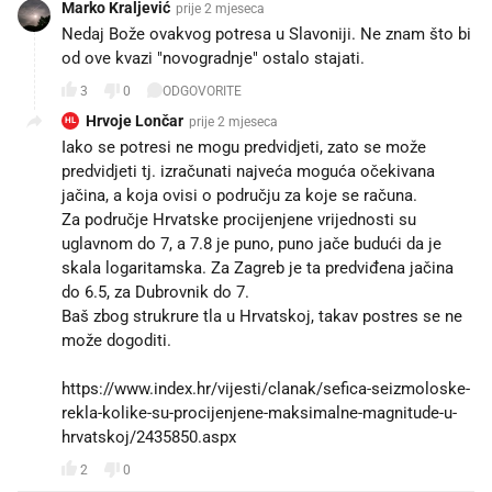
Marko Kraljević
prije 2 mjeseca
Nedaj Bože ovakvog potresa u Slavoniji. Ne znam što bi
od ove kvazi "novogradnje" ostalo stajati.
3
0
ODGOVORITE
Hrvoje Lončar
prije 2 mjeseca
HL
Iako se potresi ne mogu predvidjeti, zato se može
predvidjeti tj. izračunati najveća moguća očekivana
jačina, a koja ovisi o području za koje se računa.
Za područje Hrvatske procijenjene vrijednosti su
uglavnom do 7, a 7.8 je puno, puno jače budući da je
skala logaritamska. Za Zagreb je ta predviđena jačina
do 6.5, za Dubrovnik do 7.
Baš zbog strukrure tla u Hrvatskoj, takav postres se ne
može dogoditi.
https://www.index.hr/vijesti/clanak/sefica-seizmoloske-
rekla-kolike-su-procijenjene-maksimalne-magnitude-u-
hrvatskoj/2435850.aspx
2
0