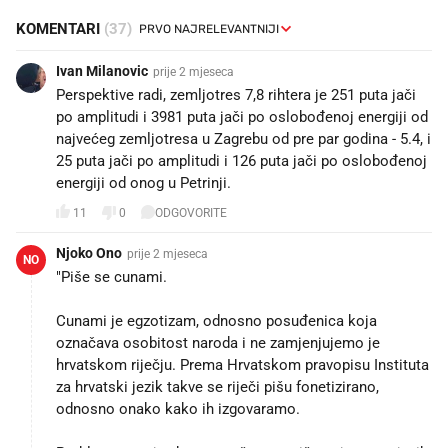
KOMENTARI
(37)
Ivan Milanovic
prije 2 mjeseca
Perspektive radi, zemljotres 7,8 rihtera je 251 puta jači
po amplitudi i 3981 puta jači po oslobođenoj energiji od
najvećeg zemljotresa u Zagrebu od pre par godina - 5.4, i
25 puta jači po amplitudi i 126 puta jači po oslobođenoj
energiji od onog u Petrinji.
11
0
ODGOVORITE
Njoko Ono
prije 2 mjeseca
NO
"Piše se cunami.
Cunami je egzotizam, odnosno posuđenica koja
označava osobitost naroda i ne zamjenjujemo je
hrvatskom riječju. Prema Hrvatskom pravopisu Instituta
za hrvatski jezik takve se riječi pišu fonetizirano,
odnosno onako kako ih izgovaramo.