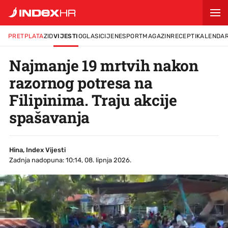
PRETPLATA
ZID
VIJESTI
OGLASI
CIJENE
SPORT
MAGAZIN
RECEPTI
KALENDA
Najmanje 19 mrtvih nakon
razornog potresa na
Filipinima. Traju akcije
spašavanja
Hina, Index Vijesti
Zadnja nadopuna: 10:14, 08. lipnja 2026.