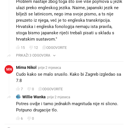
Problem nastaje zbog toga što sve više pojmova u jezik
ulazi preko engleskog jezika. Naime, japanski jezik ne
bilježi se latinicom, nego ima svoje pismo, a ts nije
preuzeto iz njega, već je to engleska transkripcija.
Hrvatska i engleska fonologija nemaju ista pravila,
stoga bismo japanske riječi trebali pisati u skladu s
hrvatskim sustavom."
15
12
ODGOVORITE
PRIKAŽI 3 ODGOVORA
Mima Nikol
prije 2 mjeseca
MN
Cudo kako se malo srusilo. Kako bi Zagreb izgledao sa
7.8
7
0
ODGOVORITE
Willie Wanka
prije 2 mjeseca
Potres ovdje i tamo jednakih magnituda nije ni slicno.
Potpuno drugacije tlo.
6
0