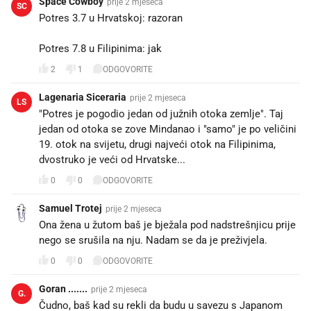
Space Cowboy
prije 2 mjeseca
SC
Potres 3.7 u Hrvatskoj: razoran
Potres 7.8 u Filipinima: jak
2
1
ODGOVORITE
Lagenaria Siceraria
prije 2 mjeseca
LS
"Potres je pogodio jedan od južnih otoka zemlje". Taj
jedan od otoka se zove Mindanao i "samo" je po veličini
19. otok na svijetu, drugi najveći otok na Filipinima,
dvostruko je veći od Hrvatske...
0
0
ODGOVORITE
Samuel Trotej
prije 2 mjeseca
Ona žena u žutom baš je bježala pod nadstrešnjicu prije
nego se srušila na nju. Nadam se da je preživjela.
0
0
ODGOVORITE
Goran .......
prije 2 mjeseca
G.
Čudno, baš kad su rekli da budu u savezu s Japanom