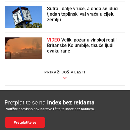
Sutra i dalje vruće, a onda se idući
tjedan toplinski val vraća u cijelu
zemlju
VIDEO
Veliki požar u vinskoj regiji
Britanske Kolumbije, tisuće ljudi
evakuirane
PRIKAŽI JOŠ VIJESTI
Pretplatite se na
Index bez reklama
Podržite neovisno novinarstvo i čitajte Index bez bannera.
Pretplatite se