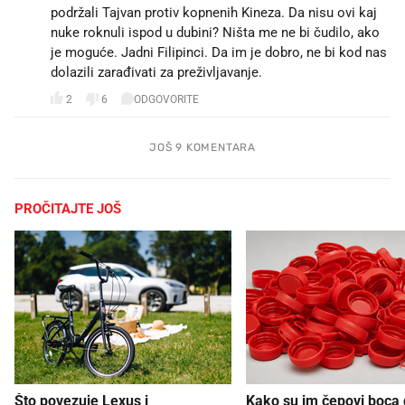
podržali Tajvan protiv kopnenih Kineza. Da nisu ovi kaj
nuke roknuli ispod u dubini? Ništa me ne bi čudilo, ako
je moguće. Jadni Filipinci. Da im je dobro, ne bi kod nas
dolazili zarađivati za preživljavanje.
2
6
ODGOVORITE
JOŠ 9 KOMENTARA
PROČITAJTE JOŠ
Što povezuje Lexus i
Kako su im čepovi boca d