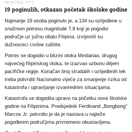
08.06.2026. 10:13
19 poginulih, otkazan početak školske godine
Najmanje 19 osoba poginulo je, a 134 su ozlijeđene u
snažnom potresu magnitude 7,8 koji je pogodio
područje uz južnu obalu Filipina, izvijestili su
dužnosnici civilne zaštite.
Potres se dogodio u blizini otoka Mindanao, drugog
najvećeg filipinskog otoka, te izazvao uzbunu diljem
pacifičke regije. Konačan broj stradalih i ozlijeđenih tek
treba potvrditi Nacionalno vijeće za smanjenje rizika od
katastrofa i upravljanje izvanrednim situacijama.
Katastrofa se dogodila upravo na početku nove školske
godine na Filipinima. Predsjednik Ferdinand „Bongbong”
Marcos Jr. potvrdio je da je nastava u najteže
pogođenim područjima privremeno obustavljena.