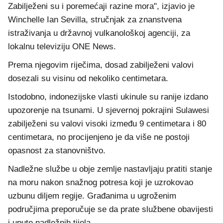
Zabilježeni su i poremećaji razine mora", izjavio je
Winchelle Ian Sevilla, stručnjak za znanstvena
istraživanja u državnoj vulkanološkoj agenciji, za
lokalnu televiziju ONE News.
Prema njegovim riječima, dosad zabilježeni valovi
dosezali su visinu od nekoliko centimetara.
Istodobno, indonezijske vlasti ukinule su ranije izdano
upozorenje na tsunami. U sjevernoj pokrajini Sulawesi
zabilježeni su valovi visoki između 9 centimetara i 80
centimetara, no procijenjeno je da više ne postoji
opasnost za stanovništvo.
Nadležne službe u obje zemlje nastavljaju pratiti stanje
na moru nakon snažnog potresa koji je uzrokovao
uzbunu diljem regije. Građanima u ugroženim
područjima preporučuje se da prate službene obavijesti
i upute nadležnih tijela.