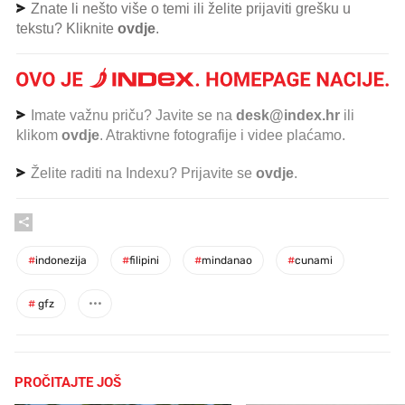
Znate li nešto više o temi ili želite prijaviti grešku u
tekstu? Kliknite
ovdje
.
Imate važnu priču? Javite se na
desk@index.hr
ili
klikom
ovdje
. Atraktivne fotografije i videe plaćamo.
Želite raditi na Indexu? Prijavite se
ovdje
.
#
indonezija
#
filipini
#
mindanao
#
cunami
#
gfz
PROČITAJTE JOŠ