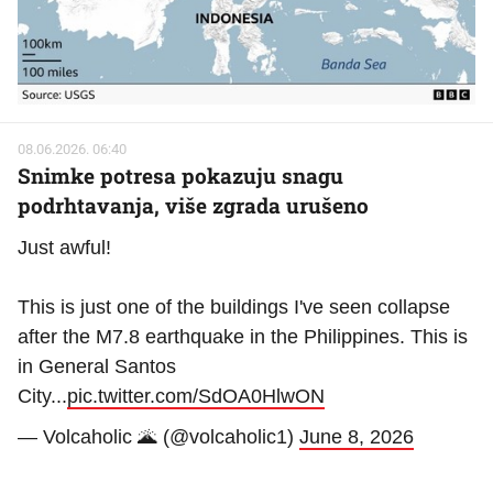
08.06.2026. 06:40
Snimke potresa pokazuju snagu
podrhtavanja, više zgrada urušeno
Just awful!
This is just one of the buildings I've seen collapse
after the M7.8 earthquake in the Philippines. This is
in General Santos
City...
pic.twitter.com/SdOA0HlwON
— Volcaholic 🌋 (@volcaholic1)
June 8, 2026