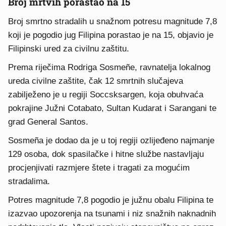
Broj mrtvih porastao na 15
Broj smrtno stradalih u snažnom potresu magnitude 7,8
koji je pogodio jug Filipina porastao je na 15, objavio je
Filipinski ured za civilnu zaštitu.
Prema riječima Rodriga Sosmeñe, ravnatelja lokalnog
ureda civilne zaštite, čak 12 smrtnih slučajeva
zabilježeno je u regiji Soccsksargen, koja obuhvaća
pokrajine Južni Cotabato, Sultan Kudarat i Sarangani te
grad General Santos.
Sosmeña je dodao da je u toj regiji ozlijeđeno najmanje
129 osoba, dok spasilačke i hitne službe nastavljaju
procjenjivati razmjere štete i tragati za mogućim
stradalima.
Potres magnitude 7,8 pogodio je južnu obalu Filipina te
izazvao upozorenja na tsunami i niz snažnih naknadnih