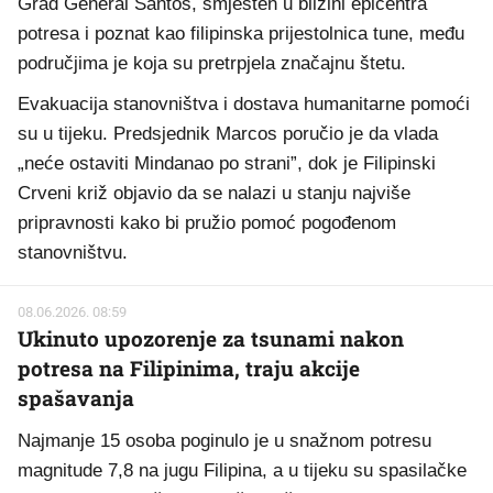
Grad General Santos, smješten u blizini epicentra
potresa i poznat kao filipinska prijestolnica tune, među
područjima je koja su pretrpjela značajnu štetu.
Evakuacija stanovništva i dostava humanitarne pomoći
su u tijeku. Predsjednik Marcos poručio je da vlada
„neće ostaviti Mindanao po strani”, dok je Filipinski
Crveni križ objavio da se nalazi u stanju najviše
pripravnosti kako bi pružio pomoć pogođenom
stanovništvu.
08.06.2026. 08:59
Ukinuto upozorenje za tsunami nakon
potresa na Filipinima, traju akcije
spašavanja
Najmanje 15 osoba poginulo je u snažnom potresu
magnitude 7,8 na jugu Filipina, a u tijeku su spasilačke