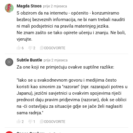
Magda Stoos
prije 2 mjeseca
S obzirom da na internetu - općenito - konzumiramo
bezbroj bezveznih informacija, ne bi nam trebali nauditi
ni mali podsjetnici na pravila materinjeg jezika.
Ne znam zašto se tako opirete učenju i znanju. Ne boli,
vjerujte.
6
2
ODGOVORITE
Subtle Bustle
prije 2 mjeseca
Za one koji ne primjećuju ovakve suptilne razlike:
"​Iako se u svakodnevnom govoru i medijima često
koristi kao sinonim za "razoran" (npr. razarajući potres u
Japanu), jezični savjetnici u ovakvim spojevima riječi
prednost daju pravim pridjevima (razoran), dok se oblici
na -ći ostavljaju za situacije gdje se jače želi naglasiti
sama radnja."
2
1
ODGOVORITE