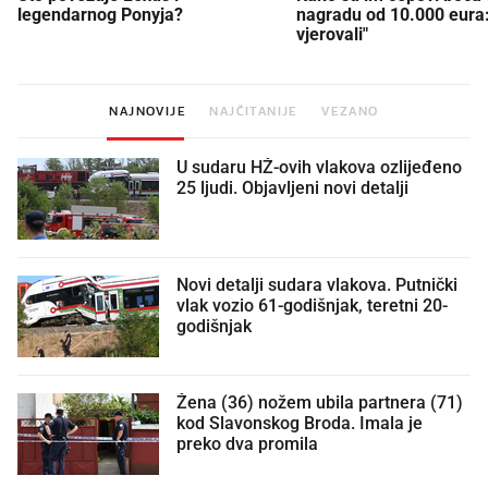
legendarnog Ponyja?
nagradu od 10.000 eura
vjerovali"
NAJNOVIJE
NAJČITANIJE
VEZANO
U sudaru HŽ-ovih vlakova ozlijeđeno
25 ljudi. Objavljeni novi detalji
Novi detalji sudara vlakova. Putnički
vlak vozio 61-godišnjak, teretni 20-
godišnjak
Žena (36) nožem ubila partnera (71)
kod Slavonskog Broda. Imala je
preko dva promila