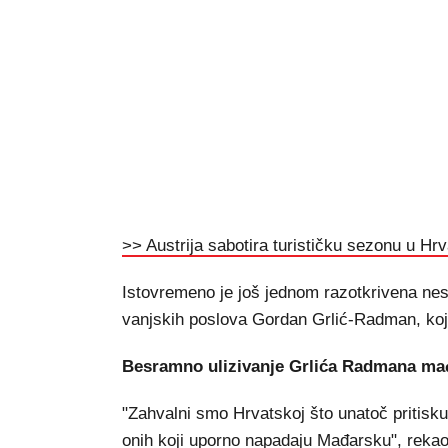
>> Austrija sabotira turističku sezonu u Hr
Istovremeno je još jednom razotkrivena nes
vanjskih poslova Gordan Grlić-Radman, koji
Besramno ulizivanje Grlića Radmana mađ
"Zahvalni smo Hrvatskoj što unatoč pritisk
onih koji uporno napadaju Mađarsku", rekao j