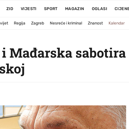
ZID
VIJESTI
SPORT
MAGAZIN
OGLASI
CIJEN
vijet
Regija
Zagreb
Nesreće i kriminal
Znanost
Kalendar
 i Mađarska sabotira 
skoj