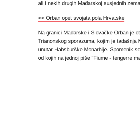
ali i nekih drugih Mađarskoj susjednih zemal
>> Orban opet svojata pola Hrvatske
Na granici Mađarske i Slovačke Orban je o
Trianonskog sporazuma, kojim je tadašnja Mađ
unutar Habsburške Monarhije. Spomenik se 
od kojih na jednoj piše "Fiume - tengerre ma