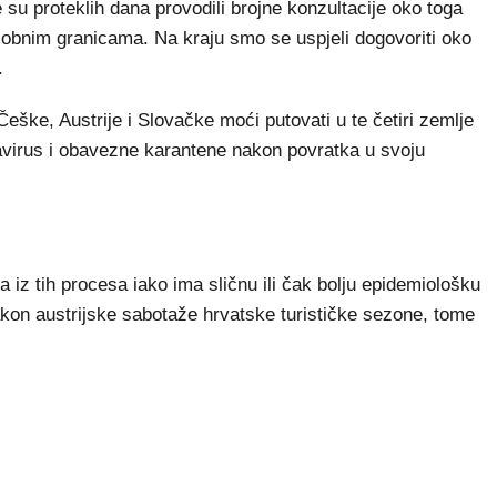
e su proteklih dana provodili brojne konzultacije oko toga
usobnim granicama. Na kraju smo se uspjeli dogovoriti oko
.
eške, Austrije i Slovačke moći putovati u te četiri zemlje
avirus i obavezne karantene nakon povratka u svoju
 iz tih procesa iako ima sličnu ili čak bolju epidemiološku
kon austrijske sabotaže hrvatske turističke sezone, tome