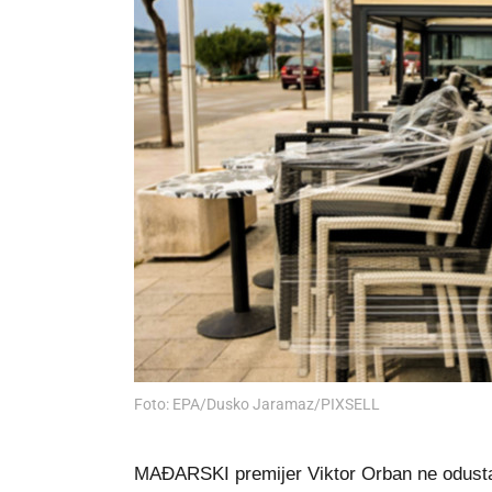
Foto: EPA/Dusko Jaramaz/PIXSELL
MAĐARSKI premijer Viktor Orban ne odustaje 