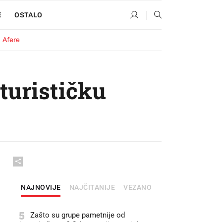
E
OSTALO
Afere
turističku
NAJNOVIJE
NAJČITANIJE
VEZANO
5
Zašto su grupe pametnije od