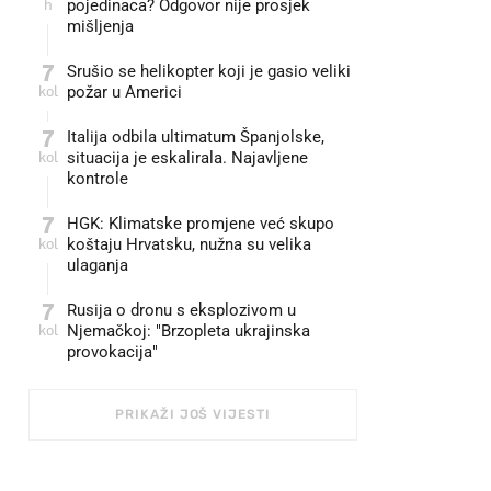
h
pojedinaca? Odgovor nije prosjek
mišljenja
7
Srušio se helikopter koji je gasio veliki
kol
požar u Americi
7
Italija odbila ultimatum Španjolske,
kol
situacija je eskalirala. Najavljene
kontrole
7
HGK: Klimatske promjene već skupo
kol
koštaju Hrvatsku, nužna su velika
ulaganja
7
Rusija o dronu s eksplozivom u
kol
Njemačkoj: "Brzopleta ukrajinska
provokacija"
PRIKAŽI JOŠ VIJESTI