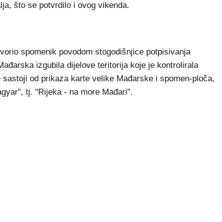
ja, što se potvrdilo i ovog vikenda.
tvorio spomenik povodom stogodišnjice potpisivanja
arska izgubila dijelove teritorija koje je kontrolirala
sastoji od prikaza karte velike Mađarske i spomen-ploča,
gyar", tj. "Rijeka - na more Mađari".