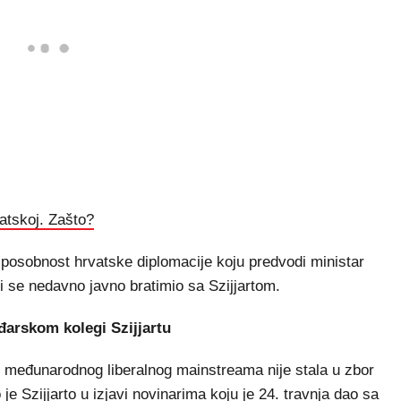
vatskoj. Zašto?
posobnost hrvatske diplomacije koju predvodi ministar
 se nedavno javno bratimio sa Szijjartom.
arskom kolegi Szijjartu
u međunarodnog liberalnog mainstreama nije stala u zbor
e Szijjarto u izjavi novinarima koju je 24. travnja dao sa