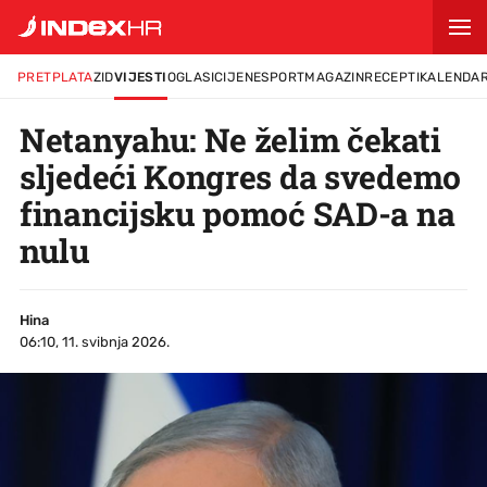
PRETPLATA
ZID
VIJESTI
OGLASI
CIJENE
SPORT
MAGAZIN
RECEPTI
KALENDA
Netanyahu: Ne želim čekati
sljedeći Kongres da svedemo
financijsku pomoć SAD-a na
nulu
Hina
06:10, 11. svibnja 2026.