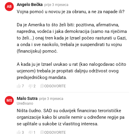
Angelo Bečka
prije 3 mjeseca
AB
Vojna pomoć u novcu je za obranu, a ne za napade ili?
Da je Amerika to što želi biti: pozitivna, afirmativna,
napredna, vodeća i jaka demokracija (samo na riječima
to želi...) onaj tren kada je Izrael počeo rasturati u Gazi,
a onda i sve naokolo, trebala je suspendirati tu vojnu
(financijsku) pomoć.
A kada ju je Izrael uvukao u rat (kao nalogodavac očito
ucjenom) trebala je propitati daljnju održivost ovog
predsjedničkog mandata.
7
2
ODGOVORITE
Malo Sutra
prije 3 mjeseca
MS
Uređivano
Ništa čudno. SAD su oduvijek financirao terorističke
organizacije kako bi unsile nemir u određene regije pa
se uplitale u sukobe iz vlastitog interesa.
3
1
ODGOVORITE