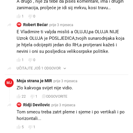
A drugo , nije za tebe da pišeš komentare, ima i drugih
zanimacija, proljeće je idi sij mrkvu, kosi travu…
1
0
Robert Bećar
prije 3 mjeseca
RB
E Vladimire ti valjda misliš a OLUJU,pa OLUJA NIJE
Uzrok OLUJA je POSLJEDICA,tvojih sunarodnjaka koja
je htjela odcijepiti jedan dio RH,a protjerani kažeš i
nevini i oni su posljedica velikosrpske politike.
1
0
UČITAJTE JOŠ 1 ODGOVOR
Moja strana je MIR
prije 3 mjeseca
MJ
Zlo kakvoga svijet nije vidio.
22
1
ODGOVORITE
Ridji Devilovic
prije 3 mjeseca
RD
Tom smecu treba zatrt pleme i sjeme i po vertikali i po
horizontali...
5
1