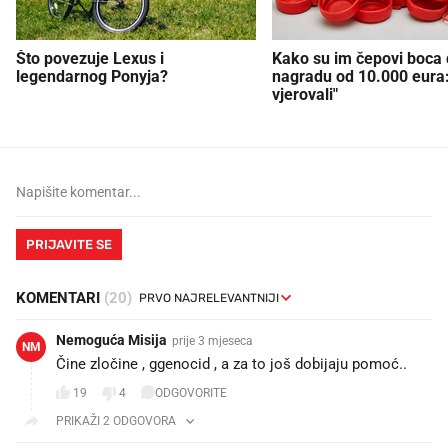
Što povezuje Lexus i
Kako su im čepovi boca d
legendarnog Ponyja?
nagradu od 10.000 eura
vjerovali"
PRIJAVITE SE
KOMENTARI
(20)
Nemoguća Misija
prije 3 mjeseca
NM
Čine zločine , ggenocid , a za to još dobijaju pomoć..
19
4
ODGOVORITE
PRIKAŽI 2 ODGOVORA