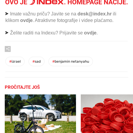
Imate važnu priču? Javite se na
desk@index.hr
ili
klikom
ovdje
. Atraktivne fotografije i videe plaćamo.
Želite raditi na Indexu? Prijavite se
ovdje
.
#
izrael
#
sad
#
benjamin netanyahu
PROČITAJTE JOŠ