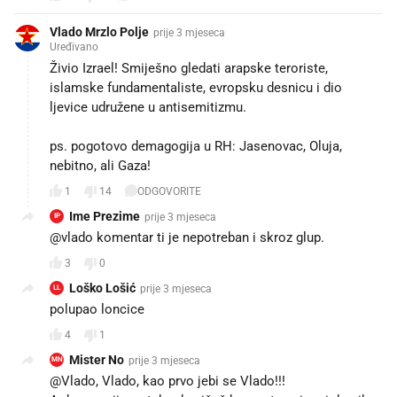
Vlado Mrzlo Polje
prije 3 mjeseca
Uređivano
Živio Izrael! Smiješno gledati arapske teroriste,
islamske fundamentaliste, evropsku desnicu i dio
ljevice udružene u antisemitizmu.
ps. pogotovo demagogija u RH: Jasenovac, Oluja,
nebitno, ali Gaza!
1
14
ODGOVORITE
Ime Prezime
prije 3 mjeseca
IP
@vlado komentar ti je nepotreban i skroz glup.
3
0
Loško Lošić
prije 3 mjeseca
LL
polupao loncice
4
1
Mister No
prije 3 mjeseca
MN
@Vlado, Vlado, kao prvo jebi se Vlado!!!