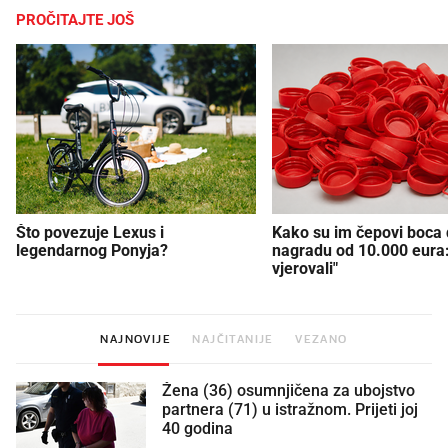
PROČITAJTE JOŠ
Što povezuje Lexus i
Kako su im čepovi boca d
legendarnog Ponyja?
nagradu od 10.000 eura
vjerovali"
NAJNOVIJE
NAJČITANIJE
VEZANO
Žena (36) osumnjičena za ubojstvo
partnera (71) u istražnom. Prijeti joj
40 godina