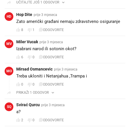
UČITAJTE JOŠ 1 ODGOVOR
Hop Dite
prije 3 mjeseca
HD
Zato američki građani nemaju zdravstveno osiguranje
8
1
ODGOVORITE
Miler Vucak
prije 3 mjeseca
MV
Izabrani narod ili sotonin okot?
6
0
ODGOVORITE
Mirsad Osmancevic
prije 3 mjeseca
MO
Treba ukloniti i Netanjahua ,Trampa i
0
0
ODGOVORITE
PRIKAŽI 1 ODGOVOR
Svirać Qurcu
prije 3 mjeseca
SQ
a?
2
0
ODGOVORITE