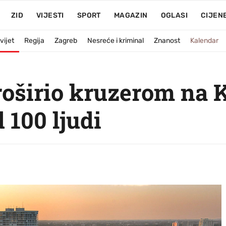
ZID
VIJESTI
SPORT
MAGAZIN
OGLASI
CIJEN
vijet
Regija
Zagreb
Nesreće i kriminal
Znanost
Kalendar
roširio kruzerom na 
 100 ljudi