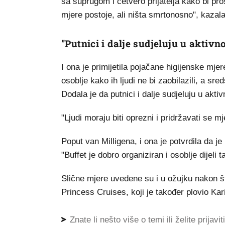
sa suprugom i četvero prijatelja kako bi pr
mjere postoje, ali ništa smrtonosno", kaza
"Putnici i dalje sudjeluju u aktiv
I ona je primijetila pojačane higijenske mje
osoblje kako ih ljudi ne bi zaobilazili, a sr
Dodala je da putnici i dalje sudjeluju u akt
"Ljudi moraju biti oprezni i pridržavati se 
Poput van Milligena, i ona je potvrdila da 
"Buffet je dobro organiziran i osoblje dijeli 
Slične mjere uvedene su i u ožujku nakon š
Princess Cruises, koji je također plovio Ka
Znate li nešto više o temi ili želite prijavi