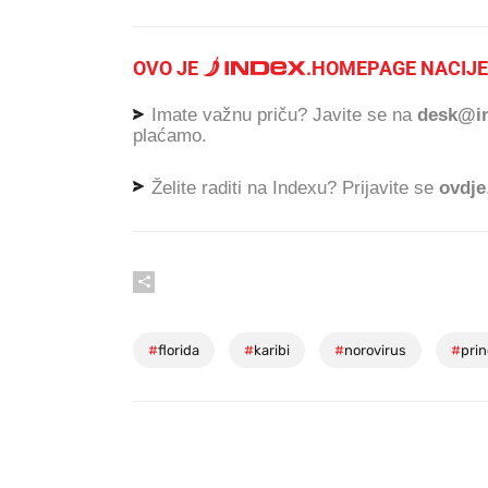
OVO JE
.
HOMEPAGE NACIJE
Imate važnu priču? Javite se na
desk@in
plaćamo.
Želite raditi na Indexu? Prijavite se
ovdje
#
florida
#
karibi
#
norovirus
#
prin