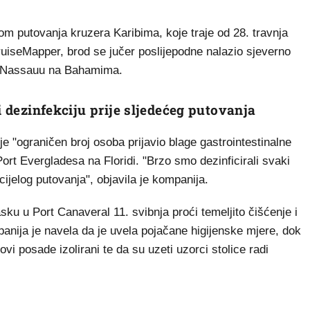
ekom putovanja kruzera Karibima, koje traje od 28. travnja
uiseMapper, brod se jučer poslijepodne nalazio sjeverno
a Nassauu na Bahamima.
i dezinfekciju prije sljedećeg putovanja
e "ograničen broj osoba prijavio blage gastrointestinalne
Port Evergladesa na Floridi. "Brzo smo dezinficirali svaki
cijelog putovanja", objavila je kompanija.
ku u Port Canaveral 11. svibnja proći temeljito čišćenje i
panija je navela da je uvela pojačane higijenske mjere, dok
vi posade izolirani te da su uzeti uzorci stolice radi