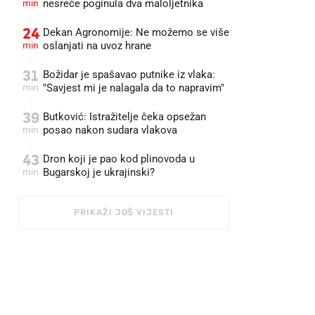
min
nesreće poginula dva maloljetnika
24
Dekan Agronomije: Ne možemo se više
min
oslanjati na uvoz hrane
31
Božidar je spašavao putnike iz vlaka:
min
"Savjest mi je nalagala da to napravim"
39
Butković: Istražitelje čeka opsežan
min
posao nakon sudara vlakova
43
Dron koji je pao kod plinovoda u
min
Bugarskoj je ukrajinski?
PRIKAŽI JOŠ VIJESTI