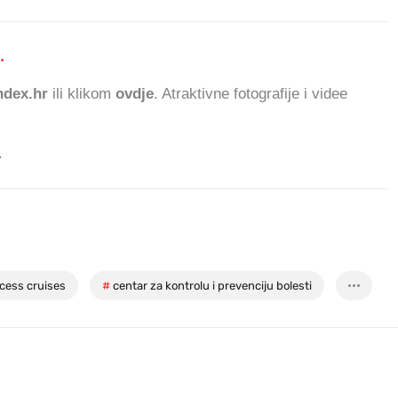
.
840.184 ČITATELJA
dex.hr
ili klikom
ovdje
. Atraktivne fotografije i videe
.
cess cruises
#
centar za kontrolu i prevenciju bolesti