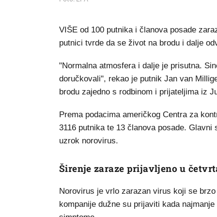
VIŠE od 100 putnika i članova posade zara
putnici tvrde da se život na brodu i dalje o
"Normalna atmosfera i dalje je prisutna. Si
doručkovali", rekao je putnik Jan van Mill
brodu zajedno s rodbinom i prijateljima iz 
Prema podacima američkog Centra za kontro
3116 putnika te 13 članova posade. Glavni s
uzrok norovirus.
Širenje zaraze prijavljeno u četvr
Norovirus je vrlo zarazan virus koji se brz
kompanije dužne su prijaviti kada najmanje t