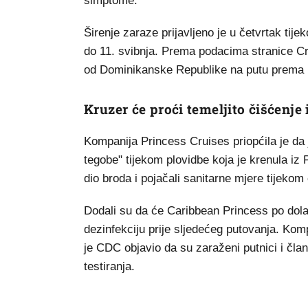
simptome.
Širenje zaraze prijavljeno je u četvrtak tij
do 11. svibnja. Prema podacima stranice Cr
od Dominikanske Republike na putu prem
Kruzer će proći temeljito čišćenje 
Kompanija Princess Cruises priopćila je da j
tegobe" tijekom plovidbe koja je krenula iz 
dio broda i pojačali sanitarne mjere tijekom 
Dodali su da će Caribbean Princess po dolas
dezinfekciju prije sljedećeg putovanja. Kom
je CDC objavio da su zaraženi putnici i člano
testiranja.