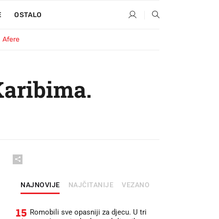
E
OSTALO
Afere
Karibima.
NAJNOVIJE
NAJČITANIJE
VEZANO
15
Romobili sve opasniji za djecu. U tri