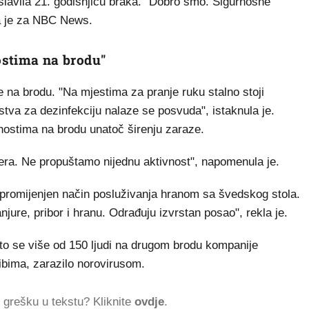
oslavila 21. godišnjicu braka. "Dobro smo. Sigurnosne
la je za NBC News.
nostima na brodu"
re na brodu. "Na mjestima za pranje ruku stalno stoji
edstva za dezinfekciju nalaze se posvuda", istaknula je.
ivnostima na brodu unatoč širenju zaraze.
mjera. Ne propuštamo nijednu aktivnost", napomenula je.
je promijenjen način posluživanja hranom sa švedskog stola.
tanjure, pribor i hranu. Odrađuju izvrstan posao", rekla je.
to se više od 150 ljudi na drugom brodu kompanije
ribima, zarazilo norovirusom.
ti grešku u tekstu? Kliknite
ovdje
.