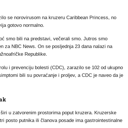
zilo se norovirusom na kruzeru Caribbean Princess, no
dvija gotovo normalno.
noć smo bili na predstavi, večerali smo. Jutros smo
igen za NBC News. On se posljednja 23 dana nalazi na
Južnoafričke Republike.
lu i prevenciju bolesti (CDC), zarazilo se 102 od ukupno
imptomi bili su povraćanje i proljev, a CDC je naveo da je
tak
o širi u zatvorenim prostorima poput kruzera. Kruzerske
ri posto putnika ili članova posade ima gastrointestinalne