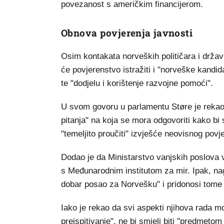
povezanost s američkim financijerom.
Obnova povjerenja javnosti
Osim kontakata norveških političara i držav
će povjerenstvo istražiti i "norveške kand
te "dodjelu i korištenje razvojne pomoći".
U svom govoru u parlamentu Støre je rekao 
pitanja" na koja se mora odgovoriti kako bi 
"temeljito proučiti" izvješće neovisnog po
Dodao je da Ministarstvo vanjskih poslova v
s Međunarodnim institutom za mir. Ipak, nag
dobar posao za Norvešku" i pridonosi tome da
Iako je rekao da svi aspekti njihova rada mor
preispitivanje", ne bi smjeli biti "predmeto