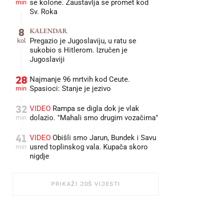
min
se kolone. Zaustavlja se promet kod
Sv. Roka
8
KALENDAR
kol
Pregazio je Jugoslaviju, u ratu se
sukobio s Hitlerom. Izručen je
Jugoslaviji
28
Najmanje 96 mrtvih kod Ceute.
min
Spasioci: Stanje je jezivo
32
VIDEO
Rampa se digla dok je vlak
min
dolazio. "Mahali smo drugim vozačima"
41
VIDEO
Obišli smo Jarun, Bundek i Savu
min
usred toplinskog vala. Kupača skoro
nigdje
PRIKAŽI JOŠ VIJESTI