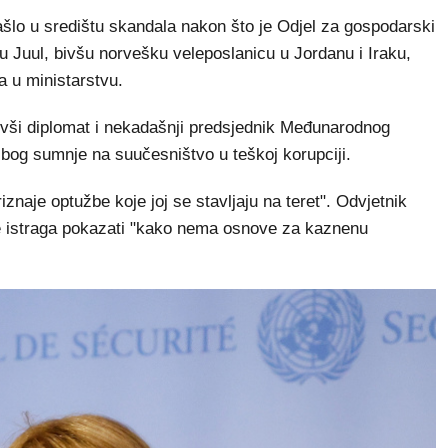
ašlo u središtu skandala nakon što je Odjel za gospodarski
u Juul, bivšu norvešku veleposlanicu u Jordanu i Iraku,
a u ministarstvu.
ivši diplomat i nekadašnji predsjednik Međunarodnog
zbog sumnje na suučesništvo u teškoj korupciji.
iznaje optužbe koje joj se stavljaju na teret". Odvjetnik
e istraga pokazati "kako nema osnove za kaznenu