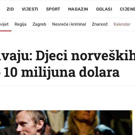
ZID
VIJESTI
SPORT
MAGAZIN
OGLASI
CIJEN
vijet
Regija
Zagreb
Nesreće i kriminal
Znanost
Kalendar
ivaju: Djeci norveški
 10 milijuna dolara