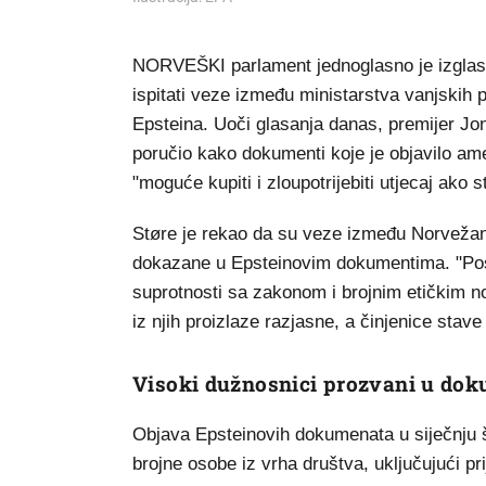
NORVEŠKI parlament jednoglasno je izglasa
ispitati veze između ministarstva vanjskih 
Epsteina. Uoči glasanja danas, premijer Jo
poručio kako dokumenti koje je objavilo am
"moguće kupiti i zloupotrijebiti utjecaj ako 
Støre je rekao da su veze između Norvežana
dokazane u Epsteinovim dokumentima. "Posta
suprotnosti sa zakonom i brojnim etičkim no
iz njih proizlaze razjasne, a činjenice stave
Visoki dužnosnici prozvani u do
Objava Epsteinovih dokumenata u siječnju 
brojne osobe iz vrha društva, uključujući pr