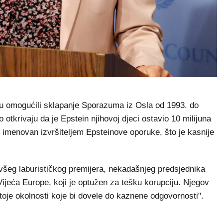
 su omogućili sklapanje Sporazuma iz Osla od 1993. do
otkrivaju da je Epstein njihovoj djeci ostavio 10 milijuna
 imenovan izvršiteljem Epsteinove oporuke, što je kasnije
ivšeg laburističkog premijera, nekadašnjeg predsjednika
ijeća Europe, koji je optužen za tešku korupciju. Njegov
stoje okolnosti koje bi dovele do kaznene odgovornosti".