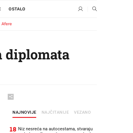
E
OSTALO
Afere
h diplomata
NAJNOVIJE
NAJČITANIJE
VEZANO
18
Niz nesreća na autocestama, stvaraju