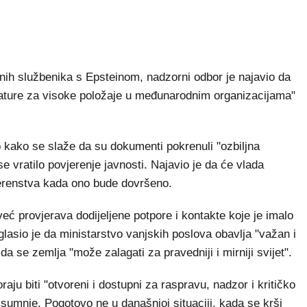
nih službenika s Epsteinom, nadzorni odbor je najavio da
idature za visoke položaje u međunarodnim organizacijama"
kako se slaže da su dokumenti pokrenuli "ozbiljna
se vratilo povjerenje javnosti. Najavio je da će vlada
vjerenstva kada ono bude dovršeno.
eć provjerava dodijeljene potpore i kontakte koje je imalo
lasio je da ministarstvo vanjskih poslova obavlja "važan i
 se zemlja "može zalagati za pravedniji i mirniji svijet".
aju biti "otvoreni i dostupni za raspravu, nadzor i kritičko
m sumnje. Pogotovo ne u današnjoj situaciji, kada se krši