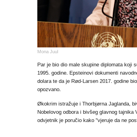
Mona Juul
Par je bio dio male skupine diplomata koji
1995. godine. Epsteinovi dokumenti navodno 
dolara te da je Rød-Larsen 2017. godine bio
opozvano.
Økokrim istražuje i Thorbjørna Jaglanda, b
Nobelovog odbora i bivšeg glavnog tajnika V
odvjetnik je poručio kako "vjeruje da ne po