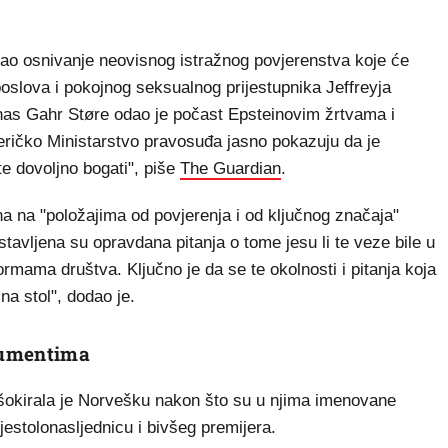
o osnivanje neovisnog istražnog povjerenstva koje će
poslova i pokojnog seksualnog prijestupnika Jeffreyja
nas Gahr Støre odao je počast Epsteinovim žrtvama i
eričko Ministarstvo pravosuđa jasno pokazuju da je
ste dovoljno bogati", piše
The Guardian
.
 na "položajima od povjerenja i od ključnog značaja"
vljena su opravdana pitanja o tome jesu li te veze bile u
rmama društva. Ključno je da se te okolnosti i pitanja koja
 na stol", dodao je.
kumentima
šokirala je Norvešku nakon što su u njima imenovane
ijestolonasljednicu i bivšeg premijera.