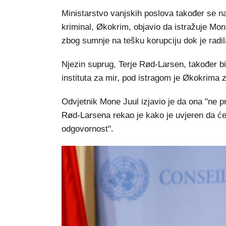
Ministarstvo vanjskih poslova također se n
kriminal, Økokrim, objavio da istražuje Mon
zbog sumnje na tešku korupciju dok je radil
Njezin suprug, Terje Rød-Larsen, također b
instituta za mir, pod istragom je Økokrima 
Odvjetnik Mone Juul izjavio je da ona "ne pr
Rød-Larsena rekao je kako je uvjeren da ć
odgovornost".