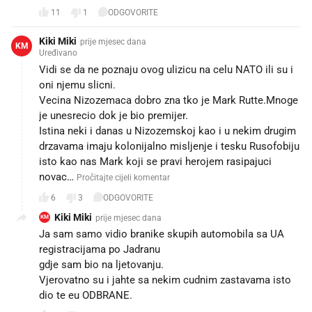
11
1
ODGOVORITE
Kiki Miki
prije mjesec dana
KM
Uređivano
Vidi se da ne poznaju ovog ulizicu na celu NATO ili su i
oni njemu slicni.
Vecina Nizozemaca dobro zna tko je Mark Rutte.Mnoge
je unesrecio dok je bio premijer.
Istina neki i danas u Nizozemskoj kao i u nekim drugim
drzavama imaju kolonijalno misljenje i tesku Rusofobiju
isto kao nas Mark koji se pravi herojem rasipajuci
novac…
Pročitajte cijeli komentar
6
3
ODGOVORITE
Kiki Miki
prije mjesec dana
KM
Ja sam samo vidio branike skupih automobila sa UA
registracijama po Jadranu
gdje sam bio na ljetovanju.
Vjerovatno su i jahte sa nekim cudnim zastavama isto
dio te eu ODBRANE.
4
1