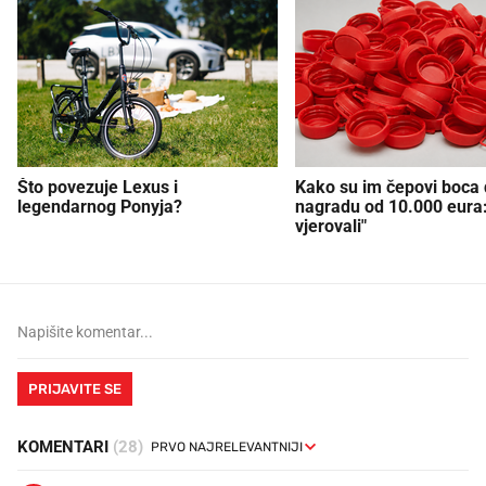
Što povezuje Lexus i
Kako su im čepovi boca d
legendarnog Ponyja?
nagradu od 10.000 eura
vjerovali"
PRIJAVITE SE
KOMENTARI
(28)
Joško Kolić
prije mjesec dana