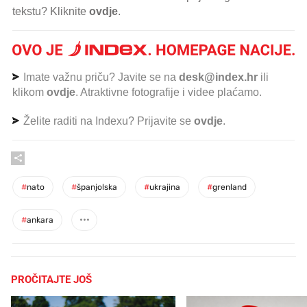
tekstu? Kliknite
ovdje
.
Imate važnu priču? Javite se na
desk@index.hr
ili
klikom
ovdje
. Atraktivne fotografije i videe plaćamo.
Želite raditi na Indexu? Prijavite se
ovdje
.
#
nato
#
španjolska
#
ukrajina
#
grenland
#
ankara
PROČITAJTE JOŠ