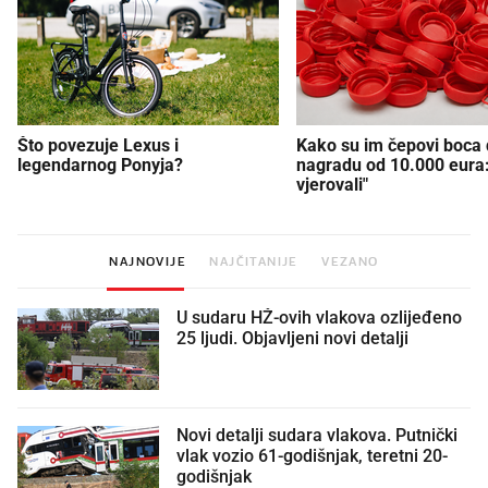
Što povezuje Lexus i
Kako su im čepovi boca d
legendarnog Ponyja?
nagradu od 10.000 eura
vjerovali"
NAJNOVIJE
NAJČITANIJE
VEZANO
U sudaru HŽ-ovih vlakova ozlijeđeno
25 ljudi. Objavljeni novi detalji
Novi detalji sudara vlakova. Putnički
vlak vozio 61-godišnjak, teretni 20-
godišnjak