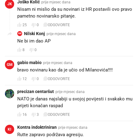
JK
Nisam ni mislio da su novinari iz HR postavili ovo pravo
pametno novinarsko pitanje.
25
0
ODGOVORITE
Nilski Konj
prije mjesec dana
NK
Ne bi im dao AP
8
0
gabio mabio
prije mjesec dana
GM
bravo novinaru kao da je učio od Milanovića!!!!
12
0
ODGOVORITE
precizan centaršut
prije mjesec dana
NATO je danas najslabiji u svojoj povijesti i svakako mu
prijeti konačan raspad
16
3
ODGOVORITE
Kontra indoktriniran
prije mjesec dana
KI
Rutte zapravo podržava agresiju.