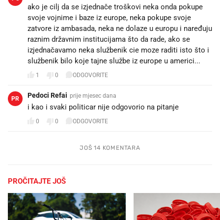
ako je cilj da se izjednače troškovi neka onda pokupe
svoje vojnime i baze iz europe, neka pokupe svoje
zatvore iz ambasada, neka ne dolaze u europu i naređuju
raznim državnim institucijama što da rade, ako se
izjednačavamo neka službenik cie moze raditi isto što i
službenik bilo koje tajne službe iz europe u americi...
1
0
ODGOVORITE
Pedoci Refai
prije mjesec dana
PR
i kao i svaki politicar nije odgovorio na pitanje
0
0
ODGOVORITE
JOŠ 14 KOMENTARA
PROČITAJTE JOŠ