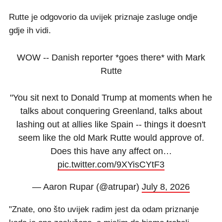
Rutte je odgovorio da uvijek priznaje zasluge ondje
gdje ih vidi.
WOW -- Danish reporter *goes there* with Mark
Rutte
"You sit next to Donald Trump at moments when he
talks about conquering Greenland, talks about
lashing out at allies like Spain -- things it doesn't
seem like the old Mark Rutte would approve of.
Does this have any affect on…
pic.twitter.com/9XYisCYtF3
— Aaron Rupar (@atrupar)
July 8, 2026
"Znate, ono što uvijek radim jest da odam priznanje
kada je ono zasluženo, a mislim da bismo trebali