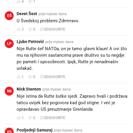
Devet Šest
prije mjesec dana
DŠ
U Švedskoj problemi.Zdrrrrravo.
2
0
ODGOVORITE
Ljubo Petrović
prije mjesec dana
LP
Nije Rutte šef NATOa, on je tamo glavni klaun! A ovi što
mu na njihovim sastancima prave društvo su tu negdje
po pameti i sposobnosti. Ipqk, Rutte je nenadmašiv
uvlakač.
1
0
ODGOVORITE
Nick Stenton
prije mjesec dana
NS
Nije istina da Rutte šutke sjedi. Zapravo hvali i podržava
taticu uvijek bez pogovora kad god stigne. I već je
opravdavao US preuzimanje Grenlanda
1
0
ODGOVORITE
Posljednji Samuraj
prije mjesec dana
PS