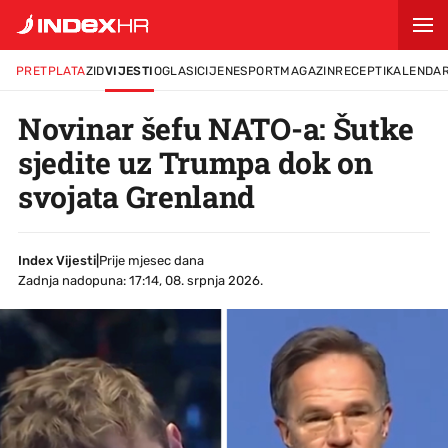
PRETPLATA
ZID
VIJESTI
OGLASI
CIJENE
SPORT
MAGAZIN
RECEPTI
KALENDA
Novinar šefu NATO-a: Šutke
sjedite uz Trumpa dok on
svojata Grenland
Index Vijesti
|
Prije mjesec dana
Zadnja nadopuna: 17:14, 08. srpnja 2026.