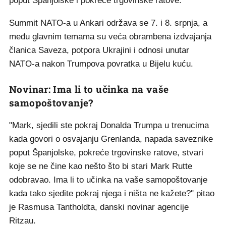
poput Španjolske i pokreće trgovinske ratove.
Summit NATO-a u Ankari održava se 7. i 8. srpnja, a
među glavnim temama su veća obrambena izdvajanja
članica Saveza, potpora Ukrajini i odnosi unutar
NATO-a nakon Trumpova povratka u Bijelu kuću.
Novinar: Ima li to učinka na vaše
samopoštovanje?
"Mark, sjedili ste pokraj Donalda Trumpa u trenucima
kada govori o osvajanju Grenlanda, napada saveznike
poput Španjolske, pokreće trgovinske ratove, stvari
koje se ne čine kao nešto što bi stari Mark Rutte
odobravao. Ima li to učinka na vaše samopoštovanje
kada tako sjedite pokraj njega i ništa ne kažete?" pitao
je Rasmusa Tantholdta, danski novinar agencije
Ritzau.