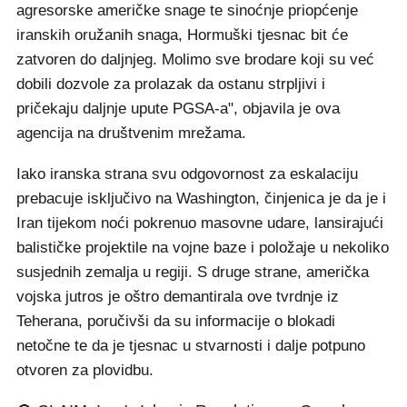
agresorske američke snage te sinoćnje priopćenje
iranskih oružanih snaga, Hormuški tjesnac bit će
zatvoren do daljnjeg. Molimo sve brodare koji su već
dobili dozvole za prolazak da ostanu strpljivi i
pričekaju daljnje upute PGSA-a", objavila je ova
agencija na društvenim mrežama.
Iako iranska strana svu odgovornost za eskalaciju
prebacuje isključivo na Washington, činjenica je da je i
Iran tijekom noći pokrenuo masovne udare, lansirajući
balističke projektile na vojne baze i položaje u nekoliko
susjednih zemalja u regiji. S druge strane, američka
vojska jutros je oštro demantirala ove tvrdnje iz
Teherana, poručivši da su informacije o blokadi
netočne te da je tjesnac u stvarnosti i dalje potpuno
otvoren za plovidbu.