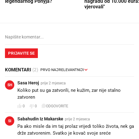
legendarnog Ponyja?
nagradu od 10.000 eura
vjerovali"
PRIJAVITE SE
KOMENTARI
(2)
Sasa Heroj
prije 2 mjeseca
SH
Koliko put su ga zatvorili, ne kužim, zar nije stalno
zatvoren
0
0
ODGOVORITE
Sabahudin Iz Makarske
prije 2 mjeseca
SI
Pa ako misle da im taj prolaz vrijedi toliko života, nek ga
drže zatvorenim. Svatko je kovač svoje sreće