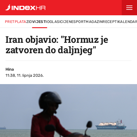
PRETPLATA
ZID
VIJESTI
OGLASI
CIJENE
SPORT
MAGAZIN
RECEPTI
KALENDA
Iran objavio: "Hormuz je
zatvoren do daljnjeg"
Hina
11:38, 11. lipnja 2026.