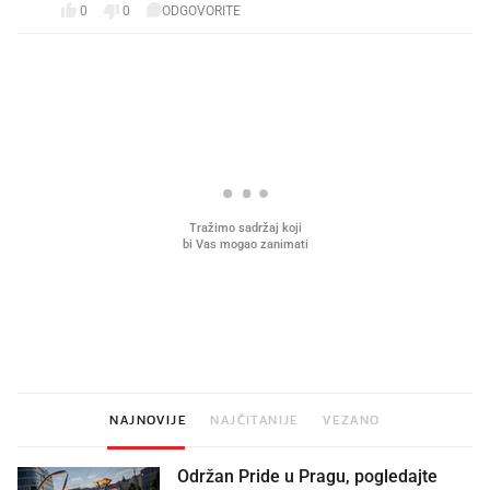
0
0
ODGOVORITE
PROČITAJTE JOŠ
Što povezuje Lexus i
Kako su im čepovi boca d
legendarnog Ponyja?
nagradu od 10.000 eura
vjerovali"
NAJNOVIJE
NAJČITANIJE
VEZANO
Održan Pride u Pragu, pogledajte