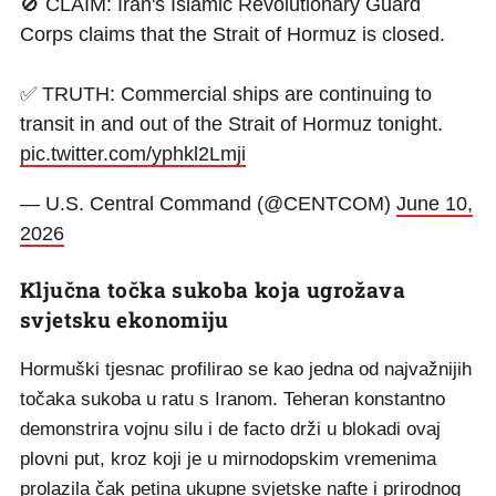
🚫 CLAIM: Iran's Islamic Revolutionary Guard
Corps claims that the Strait of Hormuz is closed.
✅ TRUTH: Commercial ships are continuing to
transit in and out of the Strait of Hormuz tonight.
pic.twitter.com/yphkl2Lmji
— U.S. Central Command (@CENTCOM)
June 10,
2026
Ključna točka sukoba koja ugrožava
svjetsku ekonomiju
Hormuški tjesnac profilirao se kao jedna od najvažnijih
točaka sukoba u ratu s Iranom. Teheran konstantno
demonstrira vojnu silu i de facto drži u blokadi ovaj
plovni put, kroz koji je u mirnodopskim vremenima
prolazila čak petina ukupne svjetske nafte i prirodnog