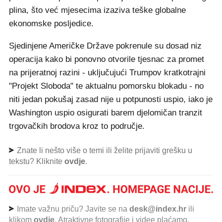
plina, što već mjesecima izaziva teške globalne
ekonomske posljedice.
Sjedinjene Američke Države pokrenule su dosad niz
operacija kako bi ponovno otvorile tjesnac za promet
na prijeratnoj razini - uključujući Trumpov kratkotrajni
"Projekt Sloboda" te aktualnu pomorsku blokadu - no
niti jedan pokušaj zasad nije u potpunosti uspio, iako je
Washington uspio osigurati barem djelomičan tranzit
trgovačkih brodova kroz to područje.
Znate li nešto više o temi ili želite prijaviti grešku u
tekstu? Kliknite
ovdje
.
Imate važnu priču? Javite se na
desk@index.hr
ili
klikom
ovdje
. Atraktivne fotografije i videe plaćamo.