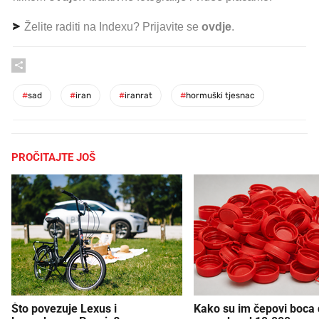
Želite raditi na Indexu? Prijavite se
ovdje
.
#
sad
#
iran
#
iranrat
#
hormuški tjesnac
PROČITAJTE JOŠ
Što povezuje Lexus i
Kako su im čepovi boca d