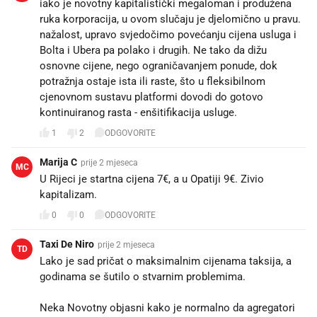
iako je novotny kapitalistički megaloman i produžena
ruka korporacija, u ovom slučaju je djelomično u pravu.
nažalost, upravo svjedočimo povećanju cijena usluga i
Bolta i Ubera pa polako i drugih. Ne tako da dižu
osnovne cijene, nego ograničavanjem ponude, dok
potražnja ostaje ista ili raste, što u fleksibilnom
cjenovnom sustavu platformi dovodi do gotovo
kontinuiranog rasta - enšitifikacija usluge.
1
2
ODGOVORITE
Marija C
prije 2 mjeseca
MC
U Rijeci je startna cijena 7€, a u Opatiji 9€. Zivio
kapitalizam.
0
0
ODGOVORITE
Taxi De Niro
prije 2 mjeseca
TD
Lako je sad pričat o maksimalnim cijenama taksija, a
godinama se šutilo o stvarnim problemima.
Neka Novotny objasni kako je normalno da agregatori