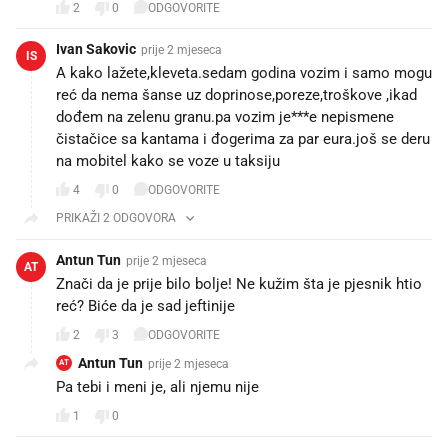
2
0
ODGOVORITE
Ivan Sakovic
prije 2 mjeseca
IS
A kako lažete,kleveta.sedam godina vozim i samo mogu
reć da nema šanse uz doprinose,poreze,troškove ,ikad
dođem na zelenu granu.pa vozim je***e nepismene
čistačice sa kantama i đogerima za par eura.još se deru
na mobitel kako se voze u taksiju
4
0
ODGOVORITE
PRIKAŽI 2 ODGOVORA
Antun Tun
prije 2 mjeseca
AT
Znači da je prije bilo bolje! Ne kužim šta je pjesnik htio
reć? Biće da je sad jeftinije
2
3
ODGOVORITE
Antun Tun
prije 2 mjeseca
AT
Pa tebi i meni je, ali njemu nije 😀
1
0