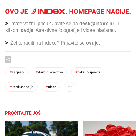
Imate važnu priču? Javite se na
desk@index.hr
ili
klikom
ovdje
. Atraktivne fotografije i videe plaćamo.
Želite raditi na Indexu? Prijavite se
ovdje
.
#
zagreb
#
damir novotny
#
taksi prijevoz
#
konkurencija
#
uber
PROČITAJTE JOŠ