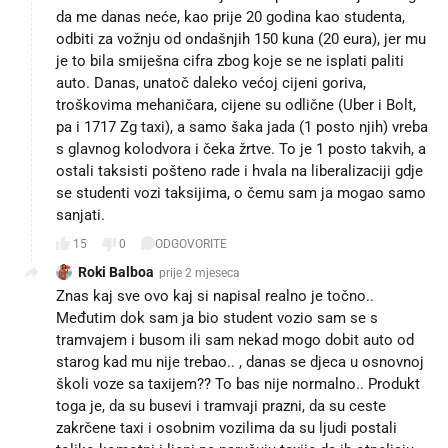
da me danas neće, kao prije 20 godina kao studenta,
odbiti za vožnju od ondašnjih 150 kuna (20 eura), jer mu
je to bila smiješna cifra zbog koje se ne isplati paliti
auto. Danas, unatoč daleko većoj cijeni goriva,
troškovima mehaničara, cijene su odlične (Uber i Bolt,
pa i 1717 Zg taxi), a samo šaka jada (1 posto njih) vreba
s glavnog kolodvora i čeka žrtve. To je 1 posto takvih, a
ostali taksisti pošteno rade i hvala na liberalizaciji gdje
se studenti vozi taksijima, o čemu sam ja mogao samo
sanjati.
15
0
ODGOVORITE
Roki Balboa
prije 2 mjeseca
Znas kaj sve ovo kaj si napisal realno je točno..
Međutim dok sam ja bio student vozio sam se s
tramvajem i busom ili sam nekad mogo dobit auto od
starog kad mu nije trebao.. , danas se djeca u osnovnoj
školi voze sa taxijem?? To bas nije normalno.. Produkt
toga je, da su busevi i tramvaji prazni, da su ceste
zakrčene taxi i osobnim vozilima da su ljudi postali