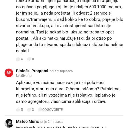
toliko komotni i ljeni pa naručuju taxije da ih otpeljaju
do dućana po pljuge koji im je udaljen 500-1000 metara,
jer im se je...a neda prošetat ili odvest 2 stanice s
busom/tramvajem. E sad koliko ke to dobro, prije je bilo
stvarno preskupo, ali ova dostupnost sad isto nije
normalna. Taxi je nekad bio luksuz, ne treba to opet
postat... Ali ako netko naručuje taxi, da bi otiso po
pljuge onda to stvarno spada u luksuz i slobodno nek se
naplati.
4
0
Biološki Programi
prije 2 mjeseca
BP
Uređivano
Aplikacije vozačima nude vožnje i za pola eura
kilometar, start nula eura. O čemu pričamo? Putnicima
nije jeftino, ali ni vozačima nije isplativo. Isplativo je
samo agregatoru, vlasnicima aplikacija i državi.
5
3
ODGOVORITE
Mateo Muric
prije 2 mjeseca