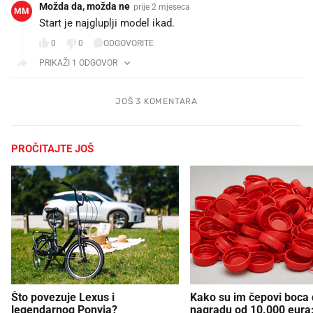
Možda da, možda ne
prije 2 mjeseca
MM
Start je najgluplji model ikad.
0
0
ODGOVORITE
PRIKAŽI 1 ODGOVOR
JOŠ 3 KOMENTARA
PROČITAJTE JOŠ
Što povezuje Lexus i
Kako su im čepovi boca d
legendarnog Ponyja?
nagradu od 10.000 eura