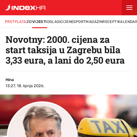
PRETPLATA
ZID
VIJESTI
OGLASI
CIJENE
SPORT
MAGAZIN
RECEPTI
KALENDA
Novotny: 2000. cijena za
start taksija u Zagrebu bila
3,33 eura, a lani do 2,50 eura
Hina
13:27, 18. lipnja 2026.