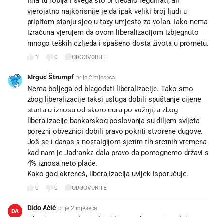
Ima tu roblja i svega što bi trebalo regulirati, ali
vjerojatno najkorisnije je da ipak veliki broj ljudi u
pripitom stanju sjeo u taxy umjesto za volan. Iako nema
izračuna vjerujem da ovom liberalizacijom izbjegnuto
mnogo teških ozljeda i spašeno dosta života u prometu.
1
0
ODGOVORITE
Mrgud Štrumpf
prije 2 mjeseca
Nema boljega od blagodati liberalizacije. Tako smo
zbog liberalizacije taksi usluga dobili spuštanje cijene
starta u iznosu od skoro eura po vožnji, a zbog
liberalizacije bankarskog poslovanja su diljem svijeta
porezni obveznici dobili pravo pokriti stvorene dugove.
Još se i danas s nostalgijom sjetim tih sretnih vremena
kad nam je Jadranka dala pravo da pomognemo državi s
4% iznosa neto plaće.
Kako god okreneš, liberalizacija uvijek isporučuje.
0
0
ODGOVORITE
Dido Ačić
prije 2 mjeseca
DA