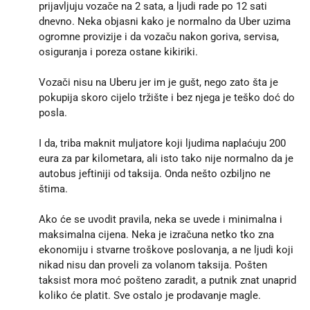
prijavljuju vozače na 2 sata, a ljudi rade po 12 sati
dnevno. Neka objasni kako je normalno da Uber uzima
ogromne provizije i da vozaču nakon goriva, servisa,
osiguranja i poreza ostane kikiriki.
Vozači nisu na Uberu jer im je gušt, nego zato šta je
pokupija skoro cijelo tržište i bez njega je teško doć do
posla.
I da, triba maknit muljatore koji ljudima naplaćuju 200
eura za par kilometara, ali isto tako nije normalno da je
autobus jeftiniji od taksija. Onda nešto ozbiljno ne
štima.
Ako će se uvodit pravila, neka se uvede i minimalna i
maksimalna cijena. Neka je izračuna netko tko zna
ekonomiju i stvarne troškove poslovanja, a ne ljudi koji
nikad nisu dan proveli za volanom taksija. Pošten
taksist mora moć pošteno zaradit, a putnik znat unaprid
koliko će platit. Sve ostalo je prodavanje magle.