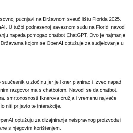
sovnoj pucnjavi na Državnom sveučilištu Florida 2025.
enAI. U tužbi podnesenoj saveznom sudu na Floridi navodi
iranju napada pomogao chatbot ChatGPT. Ovo je najmanje
m Državama kojom se OpenAI optužuje za sudjelovanje u
 suučesnik u zločinu jer je Ikner planirao i izveo napad
ečnim razgovorima s chatbotom. Navodi se da chatbot,
, smrtonosnosti Iknerova oružja i vremenu najveće
 niti prijavio te interakcije.
OpenAI optužuju za dizajniranje neispravnog proizvoda i
ane s njegovim korištenjem.