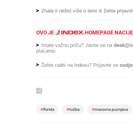
Znate li nešto više o temi ili želite prijavi
OVO JE
.
HOMEPAGE NACIJE
Imate važnu priču? Javite se na
desk@in
plaćamo.
Želite raditi na Indexu? Prijavite se
ovdje
#
florida
#
tužba
#
masovna pucnjava