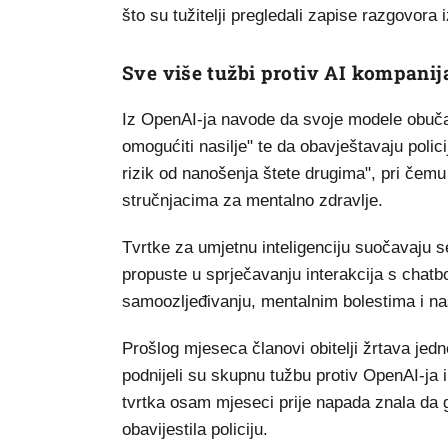
što su tužitelji pregledali zapise razgovora
Sve više tužbi protiv AI kompanij
Iz OpenAI-ja navode da svoje modele obučav
omogućiti nasilje" te da obavještavaju poli
rizik od nanošenja štete drugima", pri čemu 
stručnjacima za mentalno zdravlje.
Tvrtke za umjetnu inteligenciju suočavaju 
propuste u sprječavanju interakcija s chatbo
samoozljeđivanju, mentalnim bolestima i nas
Prošlog mjeseca članovi obitelji žrtava je
podnijeli su skupnu tužbu protiv OpenAI-ja 
tvrtka osam mjeseci prije napada znala da 
obavijestila policiju.