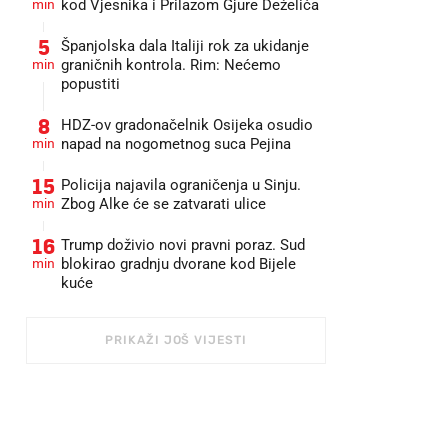
min
kod Vjesnika i Prilazom Gjure Deželića
5
Španjolska dala Italiji rok za ukidanje
min
graničnih kontrola. Rim: Nećemo
popustiti
8
HDZ-ov gradonačelnik Osijeka osudio
min
napad na nogometnog suca Pejina
15
Policija najavila ograničenja u Sinju.
min
Zbog Alke će se zatvarati ulice
16
Trump doživio novi pravni poraz. Sud
min
blokirao gradnju dvorane kod Bijele
kuće
PRIKAŽI JOŠ VIJESTI