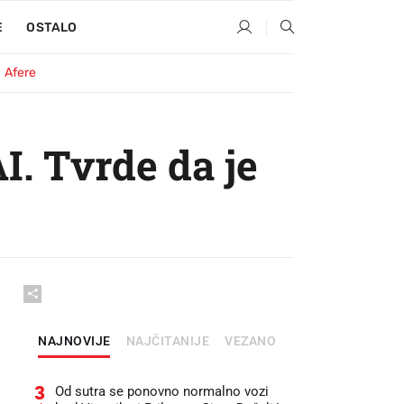
E
OSTALO
Afere
I. Tvrde da je
NAJNOVIJE
NAJČITANIJE
VEZANO
3
Od sutra se ponovno normalno vozi