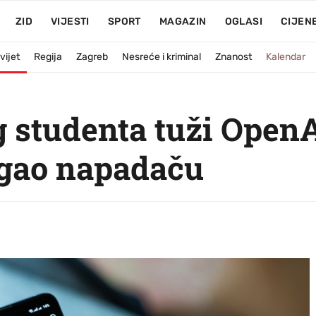
ZID
VIJESTI
SPORT
MAGAZIN
OGLASI
CIJEN
vijet
Regija
Zagreb
Nesreće i kriminal
Znanost
Kalendar
g studenta tuži OpenA
gao napadaču