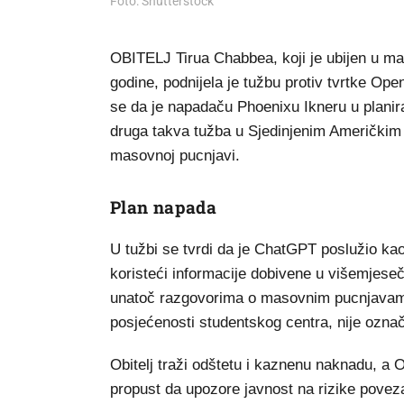
Foto: Shutterstock
OBITELJ Tirua Chabbea, koji je ubijen u ma
godine, podnijela je tužbu protiv tvrtke Op
se da je napadaču Phoenixu Ikneru u plan
druga takva tužba u Sjedinjenim Američki
masovnoj pucnjavi.
Plan napada
U tužbi se tvrdi da je ChatGPT poslužio kao
koristeći informacije dobivene u višemjes
unatoč razgovorima o masovnim pucnjavama
posjećenosti studentskog centra, nije označio
Obitelj traži odštetu i kaznenu naknadu, a 
propust da upozore javnost na rizike povez