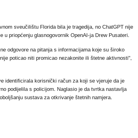
om sveučilištu Florida bila je tragedija, no ChatGPT nije
 je u priopćenju glasnogovornik OpenAI-ja Drew Pusateri.
ne odgovore na pitanja s informacijama koje su široko
ije poticao niti promicao nezakonite ili štetne aktivnosti",
 identificirala korisnički račun za koji se vjeruje da je
 podijelila s policijom. Naglasio je da tvrtka nastavlja
poboljšanju sustava za otkrivanje štetnih namjera.