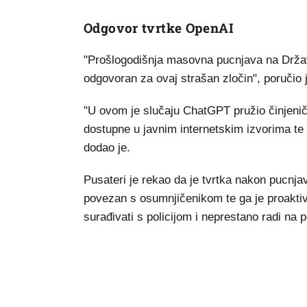
Odgovor tvrtke OpenAI
"Prošlogodišnja masovna pucnjava na Državn
odgovoran za ovaj strašan zločin", poručio
"U ovom je slučaju ChatGPT pružio činjenič
dostupne u javnim internetskim izvorima te n
dodao je.
Pusateri je rekao da je tvrtka nakon pucnjave
povezan s osumnjičenikom te ga je proaktivno
surađivati s policijom i neprestano radi na 