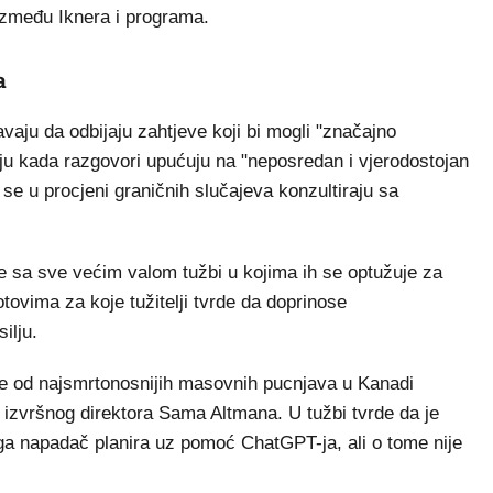
 između Iknera i programa.
a
aju da odbijaju zahtjeve koji bi mogli "značajno
ciju kada razgovori upućuju na "neposredan i vjerodostojan
se u procjeni graničnih slučajeva konzultiraju sa
se sa sve većim valom tužbi u kojima ih se optužuje za
tovima za koje tužitelji tvrde da doprinose
ilju.
dne od najsmrtonosnijih masovnih pucnjava u Kanadi
i izvršnog direktora Sama Altmana. U tužbi tvrde da je
ga napadač planira uz pomoć ChatGPT-ja, ali o tome nije