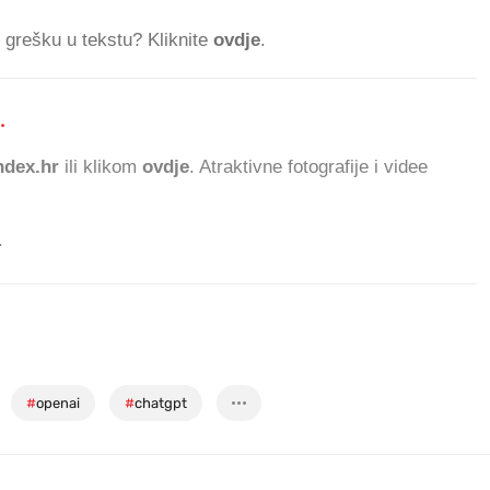
ti grešku u tekstu? Kliknite
ovdje
.
.
793.492 ČITATELJA D
dex.hr
ili klikom
ovdje
. Atraktivne fotografije i videe
.
#
openai
#
chatgpt