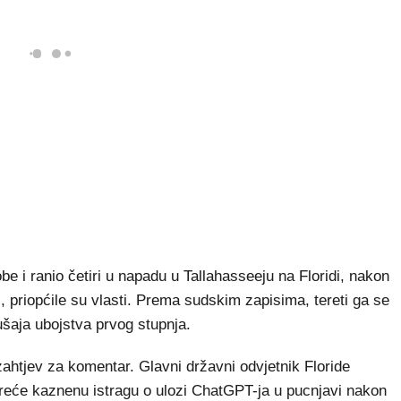
obe i ranio četiri u napadu u Tallahasseeju na Floridi, nakon
rali, priopćile su vlasti. Prema sudskim zapisima, tereti ga se
šaja ubojstva prvog stupnja.
ahtjev za komentar. Glavni državni odvjetnik Floride
reće kaznenu istragu o ulozi ChatGPT-ja u pucnjavi nakon